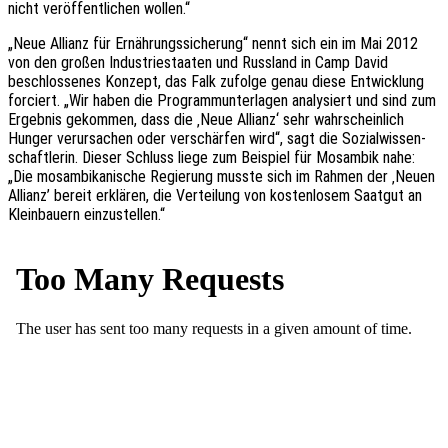
nicht veröf­fent­li­chen wollen.“
„Neue Alli­anz für Ernäh­rungs­si­che­rung“ nennt sich ein im Mai 2012
von den großen Indus­trie­staa­ten und Russ­land in Camp David
beschlos­se­nes Konzept, das Falk zufol­ge genau diese Entwick­lung
forciert. „Wir haben die Programm­un­ter­la­gen analy­siert und sind zum
Ergeb­nis gekom­men, dass die ‚Neue Alli­anz‘ sehr wahr­schein­lich
Hunger verur­sa­chen oder verschär­fen wird“, sagt die Sozi­al­wis­sen­
schaft­le­rin. Dieser Schluss liege zum Beispiel für Mosam­bik nahe:
„Die mosam­bi­ka­ni­sche Regie­rung musste sich im Rahmen der ‚Neuen
Alli­anz’ bereit erklä­ren, die Vertei­lung von kosten­lo­sem Saat­gut an
Klein­bau­ern einzustellen.“