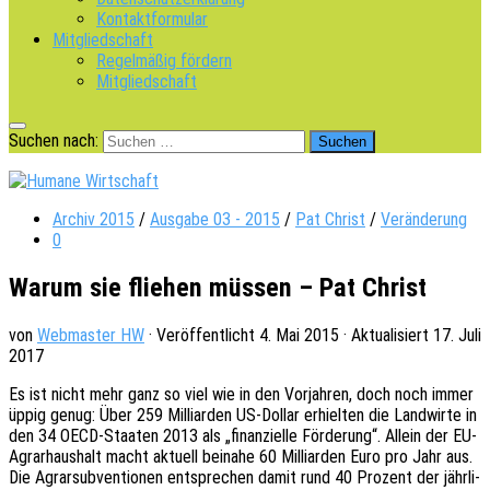
Kontaktformular
Mitgliedschaft
Regelmäßig fördern
Mitgliedschaft
Suchen nach:
Archiv 2015
/
Ausgabe 03 - 2015
/
Pat Christ
/
Veränderung
0
Warum sie fliehen müssen – Pat Christ
von
Webmaster HW
· Veröffentlicht
4. Mai 2015
· Aktualisiert
17. Juli
2017
Es ist nicht mehr ganz so viel wie in den Vorjah­ren, doch noch immer
üppig genug: Über 259 Milli­ar­den US-Dollar erhiel­ten die Land­wir­te in
den 34 OECD-Staa­ten 2013 als „finan­zi­el­le Förde­rung“. Allein der EU-
Agrar­haus­halt macht aktu­ell beina­he 60 Milli­ar­den Euro pro Jahr aus.
Die Agrar­sub­ven­tio­nen entspre­chen damit rund 40 Prozent der jähr­li­