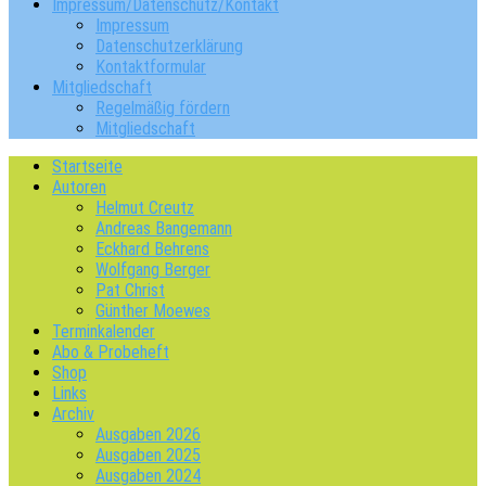
Impressum/Datenschutz/Kontakt
Impressum
Datenschutzerklärung
Kontaktformular
Mitgliedschaft
Regelmäßig fördern
Mitgliedschaft
Startseite
Autoren
Helmut Creutz
Andreas Bangemann
Eckhard Behrens
Wolfgang Berger
Pat Christ
Günther Moewes
Terminkalender
Abo & Probeheft
Shop
Links
Archiv
Ausgaben 2026
Ausgaben 2025
Ausgaben 2024