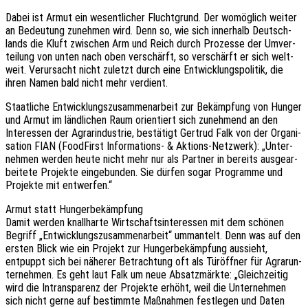
Dabei ist Armut ein wesent­li­cher Flucht­grund. Der womög­lich weiter
an Bedeu­tung zuneh­men wird. Denn so, wie sich inner­halb Deutsch­
lands die Kluft zwischen Arm und Reich durch Prozes­se der Umver­
tei­lung von unten nach oben verschärft, so verschärft er sich welt­
weit. Verur­sacht nicht zuletzt durch eine Entwick­lungs­po­li­tik, die
ihren Namen bald nicht mehr verdient.
Staat­li­che Entwick­lungs­zu­sam­men­ar­beit zur Bekämp­fung von Hunger
und Armut im länd­li­chen Raum orien­tiert sich zuneh­mend an den
Inter­es­sen der Agrar­in­dus­trie, bestä­tigt Gertrud Falk von der Orga­ni­
sa­ti­on FIAN (Food­First Infor­ma­ti­ons- & Akti­ons-Netz­werk): „Unter­
neh­men werden heute nicht mehr nur als Part­ner in bereits ausge­ar­
bei­te­te Projek­te einge­bun­den. Sie dürfen sogar Program­me und
Projek­te mit entwerfen.“
Armut statt Hungerbekämpfung
Damit werden knall­har­te Wirt­schafts­in­ter­es­sen mit dem schö­nen
Begriff „Entwick­lungs­zu­sam­men­ar­beit“ umman­telt. Denn was auf den
ersten Blick wie ein Projekt zur Hunger­be­kämp­fung aussieht,
entpuppt sich bei nähe­rer Betrach­tung oft als Türöff­ner für Agrar­un­
ter­neh­men. Es geht laut Falk um neue Absatz­märk­te: „Gleich­zei­tig
wird die Intrans­pa­renz der Projek­te erhöht, weil die Unter­neh­men
sich nicht gerne auf bestimm­te Maßnah­men fest­le­gen und Daten