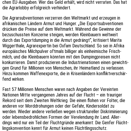
chen EU-Ausga­ben. Wer das Geld erhält, wird nicht verra­ten. Das hat
die Agrar­lob­by erfolg­reich verhindert.
Die Agrar­sub­ven­tio­nen verzer­ren den Welt­markt und erzeu­gen in
afri­ka­ni­schen Ländern Armut und Hunger. „Die Export­sub­ven­tio­nen
drücken die Preise auf dem Welt­markt. Während die Gewin­ne der
bezu­schuss­ten Konzer­ne stei­gen, werden Klein­bau­ern welt­weit
durch das Export­dum­ping in die Armut gedrängt“, kriti­siert Marita
Wigger­tha­le, Agrar­ex­per­tin bei Oxfam Deutsch­land. So sei in Afrika
euro­päi­sches Milch­pul­ver oftmals billi­ger als einhei­mi­sche Frisch­
milch, und die Klein­bau­ern könn­ten mit den Dumping­prei­sen nicht
konkur­rie­ren. Damit produ­zie­ren die Indus­trie­na­tio­nen einen gewich­ti­
gen Grund für Millio­nen von Menschen, ihr Heimat­land zu verlas­sen.
Hinzu kommen Waffen­ex­por­te, die in Krisen­län­dern konflikt­ver­schär­
fend wirken.
Fast 57 Millio­nen Menschen waren nach Anga­ben der Verein­ten
Natio­nen Mitte vergan­ge­nen Jahres auf der Flucht – ein trau­ri­ger
Rekord seit dem Zwei­ten Welt­krieg. Die einen flohen vor Folter, die
ande­ren vor Mord­dro­hun­gen oder der Gefahr, Kinder­sol­dat zu
werden. Wieder andere verlie­ßen wegen struk­tu­rel­ler Diskri­mi­nie­rung
oder lebens­be­droh­li­chen Formen der Verelen­dung ihr Land. Aller­
dings wird nur ein Teil der Flucht­grün­de aner­kannt: Die Genfer Flücht­
lings­kon­ven­ti­on kennt für Armut keinen Flüchtlingsschutz.