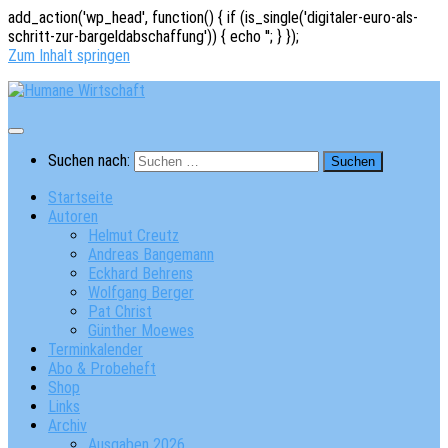
add_action('wp_head', function() { if (is_single('digitaler-euro-als-
schritt-zur-bargeldabschaffung')) { echo '
'; } });
Zum Inhalt springen
Suchen nach:
Startseite
Autoren
Helmut Creutz
Andreas Bangemann
Eckhard Behrens
Wolfgang Berger
Pat Christ
Günther Moewes
Terminkalender
Abo & Probeheft
Shop
Links
Archiv
Ausgaben 2026