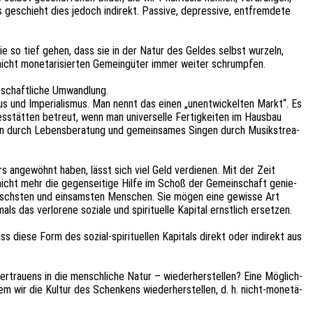
s geschieht dies jedoch indi­rekt. Passi­ve, depres­si­ve, entfrem­de­te
en, die so tief gehen, dass sie in der Natur des Geldes selbst wurzeln,
nicht mone­ta­ri­sier­ten Gemein­gü­ter immer weiter schrumpfen.
­schaft­li­che Umwandlung.
s­mus und Impe­ria­lis­mus. Man nennt das einen „unent­wi­ckel­ten Markt“. Es
stät­ten betreut, wenn man univer­sel­le Fertig­kei­ten im Haus­bau
­ren durch Lebens­be­ra­tung und gemein­sa­mes Singen durch Musik­strea­
 ange­wöhnt haben, lässt sich viel Geld verdie­nen. Mit der Zeit
cht mehr die gegen­sei­ti­ge Hilfe im Schoß der Gemein­schaft genie­
, zynischs­ten und einsams­ten Menschen. Sie mögen eine gewis­se Art
 das verlo­re­ne sozia­le und spiri­tu­el­le Kapi­tal ernst­lich ersetzen.
s diese Form des sozial-spiri­tu­el­len Kapi­tals direkt oder indi­rekt aus
rau­ens in die mensch­li­che Natur – wieder­her­stel­len? Eine Möglich­
m wir die Kultur des Schen­kens wieder­her­stel­len, d. h. nicht-mone­tä­