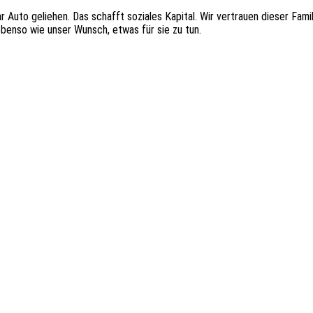
hr Auto gelie­hen. Das schafft sozia­les Kapi­tal. Wir vertrau­en dieser Fa
 ebenso wie unser Wunsch, etwas für sie zu tun.