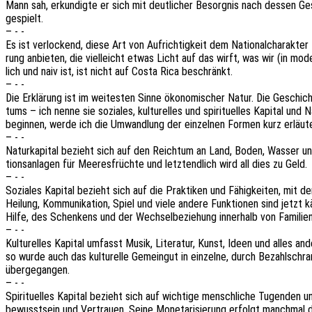
Mann sah, erkun­dig­te er sich mit deut­li­cher Besorg­nis nach dessen Ge
gespielt.
– - -
Es ist verlo­ckend, diese Art von Aufrich­tig­keit dem Natio­nal­cha­rak­t
rung anbie­ten, die viel­leicht etwas Licht auf das wirft, was wir (in mo
lich und naiv ist, ist nicht auf Costa Rica beschränkt.
– - -
Die Erklä­rung ist im weites­ten Sinne ökono­mi­scher Natur. Die Geschich
tums – ich nenne sie sozia­les, kultu­rel­les und spiri­tu­el­les Kapi­tal und
begin­nen, werde ich die Umwand­lung der einzel­nen Formen kurz erläut
– - -
Natur­ka­pi­tal bezieht sich auf den Reich­tum an Land, Boden, Wasser u
ti­ons­an­la­gen für Meeres­früch­te und letzt­end­lich wird all dies zu Geld.
– - -
Sozia­les Kapi­tal bezieht sich auf die Prak­ti­ken und Fähig­kei­ten, mit 
Heilung, Kommu­ni­ka­ti­on, Spiel und viele andere Funk­tio­nen sind jetzt kä
Hilfe, des Schen­kens und der Wech­sel­be­zie­hung inner­halb von Fami­li­en
– - -
Kultu­rel­les Kapi­tal umfasst Musik, Lite­ra­tur, Kunst, Ideen und alles 
so wurde auch das kultu­rel­le Gemein­gut in einzel­ne, durch Bezahl­schr
übergegangen.
– - -
Spiri­tu­el­les Kapi­tal bezieht sich auf wich­ti­ge mensch­li­che Tugen­den un
be­wusst­sein und Vertrau­en. Seine Mone­ta­ri­sie­rung erfolgt manch­mal 