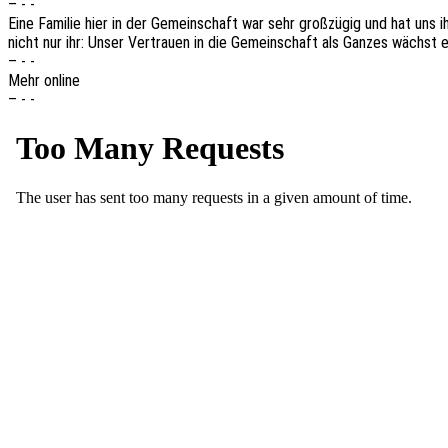
– - -
Eine Fami­lie hier in der Gemein­schaft war sehr groß­zü­gig und hat uns i
nicht nur ihr: Unser Vertrau­en in die Gemein­schaft als Ganzes wächst
– - -
Mehr online
– - -