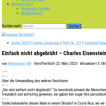
Mitgliedschaft
Regelmäßig fördern
Mitgliedschaft
Suchen nach:
Archiv 2023
/
Charles Eisenstein
/
Heft Nr. 271
/
Zeitschriftena
Einfach nicht abgebrüht – Charles Eisenstei
von
Webmaster HW
· Veröffentlicht
22. März 2023
· Aktualisiert
5. Ok
- – -
– - -
Über die Umwand­lung des wahren Reichtums
– - -
„Sie sind einfach nicht abge­brüht.“ So beschrieb jemand die Menschen, d
freund­lich und aufrich­tig gewe­sen; sie gaben ihm sogar ihre persön­li
– - -
Stella behan­del­te diesen Mann in einem Ökodorf in Costa Rica, wo wir 