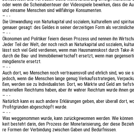
oder wenn die Schein­aben­teu­er der Video­spie­le bewir­ken, dass die Ause
und einsa­me Menschen sind will­fäh­ri­ge Konsumenten.
– - -
Die Umwand­lung von Natur­ka­pi­tal und sozia­lem, kultu­rel­lem und spiri­t
genau­er gesagt: des Geldes in seiner derzei­ti­gen Form als verzins­li­c
– - -
Ökono­men und Poli­ti­ker feiern diesen Prozess und nennen ihn Wirt­scha
Jeder Teil der Welt, der noch reich an Natur­ka­pi­tal und sozia­lem, kultu­re
lässt sich viel Geld verdie­nen, wenn man Haus­manns­kost durch Take-Awa
durch die Bau- und Immo­bi­li­en­wirt­schaft ersetzt, wenn man gegen­sei­
ming­diens­te ersetzt.
– - -
Auch dort, wo Menschen noch vertrau­ens­voll und ehrlich sind, wo sie s
jedoch, wenn die Menschen lange genug Verkaufs­stra­te­gien, Verpa­cku
ßen, werden sie zu Indi­vi­dua­lis­ten. Dort, wo Märkte und Geld am tiefs­
mate­ri­el­len Reich­tums haben, aber ihr wahrer Reich­tum wurde ihnen geplün
– - -
Natür­lich kann es auch andere Erklä­run­gen geben, aber über­all dort, wo Z
Profit­grün­den abge­schöpft wurde.
– - -
Was wegge­nom­men wurde, kann zurück­ge­won­nen werden. Wie können wir 
keit besteht darin, den Prozess der Mone­ta­ri­sie­rung, der diese Bezie­
re Formen der Verbin­dung zwischen Gaben und Bedürfnissen.