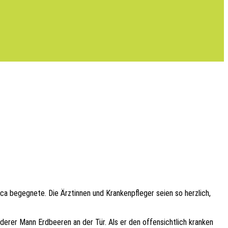
begeg­ne­te. Die Ärztin­nen und Kran­ken­pfle­ger seien so herz­lich,
­rer Mann Erdbee­ren an der Tür. Als er den offen­sicht­lich kran­ken