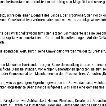
sund­heits­zu­stand und drück­te ihm aufrich­tig sein Mitge­fühl und seine 
er zuzu­schrei­ben, einer Eigen­art des Landes, der Tradi­tio­nen, der Poli­
der­nen Gesell­schaf­ten) verlo­ren haben und wie wir es zurück­ge­win­nen 
­te des Wirt­schafts­wachs­tums der letz­ten Jahr­hun­der­te ist eine Gesch
 Natur­ka­pi­tal – in mone­ta­ri­sier­te Güter und Dienst­leis­tun­gen. Auf die 
ern.
nd leben­di­ger Welt. Durch seine Umwand­lung werden Wälder zu Bret­tern
denen Menschen fürein­an­der sorgen. Seine Umwand­lung über­setzt diese in b
uf­li­che Dienst­leis­tun­gen. Vor eini­gen Gene­ra­tio­nen gehör­ten sie zum 
 oder Gemein­schaf­ten. Manche nennen den Prozess ihres Verlus­tes „Deskil­li
andere, was zu geis­ti­gem Eigen­tum gewor­den ist. So wie das Land, welches
an­ken abge­trenn­te Besitz­stän­de aufge­teilt. Was einst eine gemein­sa­m
d Fähig­kei­ten wie Acht­sam­keit, Humor, Phan­ta­sie, Krea­ti­vi­tät, Freund­li
direkt, z.B. wenn die künst­li­chen Bilder des Fern­se­hens und des Kinos die