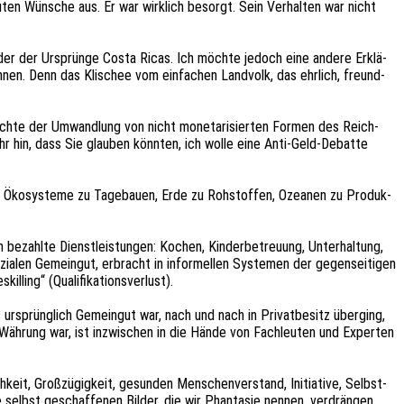
guten Wünsche aus. Er war wirk­lich besorgt. Sein Verhal­ten war nicht
tik oder der Ursprün­ge Costa Ricas. Ich möchte jedoch eine andere Erklä­
können. Denn das Klischee vom einfa­chen Land­volk, das ehrlich, freund­
ich­te der Umwand­lung von nicht mone­ta­ri­sier­ten Formen des Reich­
Gefahr hin, dass Sie glau­ben könn­ten, ich wolle eine Anti-Geld-Debat­te
, Ökosys­te­me zu Tage­bau­en, Erde zu Rohstof­fen, Ozea­nen zu Produk­
ezahl­te Dienst­leis­tun­gen: Kochen, Kinder­be­treu­ung, Unter­hal­tung,
sozia­len Gemein­gut, erbracht in infor­mel­len Syste­men der gegen­sei­ti­gen
ng“ (Quali­fi­ka­ti­ons­ver­lust).
 ursprüng­lich Gemein­gut war, nach und nach in Privat­be­sitz über­ging,
e Währung war, ist inzwi­schen in die Hände von Fach­leu­ten und Exper­ten
ch­keit, Groß­zü­gig­keit, gesun­den Menschen­ver­stand, Initia­ti­ve, Selbst­
 selbst geschaf­fe­nen Bilder, die wir Phan­ta­sie nennen, verdrän­gen,