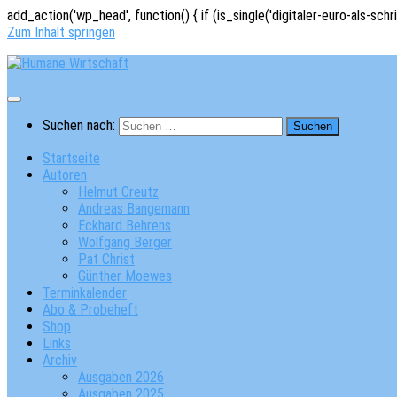
add_action('wp_head', function() { if (is_single('digitaler-euro-als-schr
Zum Inhalt springen
Suchen nach:
Startseite
Autoren
Helmut Creutz
Andreas Bangemann
Eckhard Behrens
Wolfgang Berger
Pat Christ
Günther Moewes
Terminkalender
Abo & Probeheft
Shop
Links
Archiv
Ausgaben 2026
Ausgaben 2025