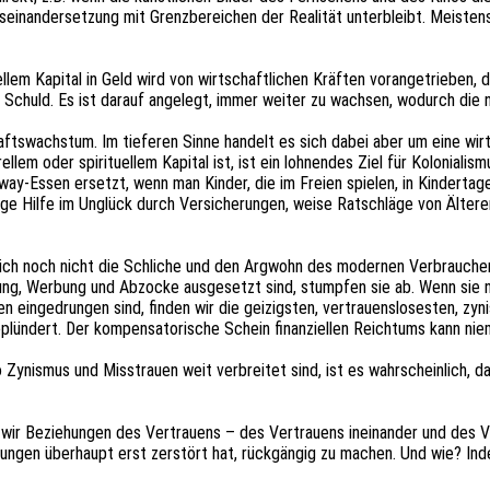
in­an­der­set­zung mit Grenz­be­rei­chen der Reali­tät unter­bleibt. Meis­ten
u­el­lem Kapi­tal in Geld wird von wirt­schaft­li­chen Kräf­ten voran­ge­trie­b
he Schuld. Es ist darauf ange­legt, immer weiter zu wach­sen, wodurch die 
fts­wachs­tum. Im tiefe­ren Sinne handelt es sich dabei aber um eine wirt
l­lem oder spiri­tu­el­lem Kapi­tal ist, ist ein lohnen­des Ziel für Kolo­nia­li
y-Essen ersetzt, wenn man Kinder, die im Freien spie­len, in Kinder­ta­ges­
ti­ge Hilfe im Unglück durch Versi­che­run­gen, weise Ratschlä­ge von Älte
ich noch nicht die Schli­che und den Argwohn des moder­nen Verbrau­chers
ng, Werbung und Abzo­cke ausge­setzt sind, stump­fen sie ab. Wenn sie ni
ten einge­drun­gen sind, finden wir die geizigs­ten, vertrau­ens­lo­ses­ten
­dert. Der kompen­sa­to­ri­sche Schein finan­zi­el­len Reich­tums kann niemals
ynis­mus und Miss­trau­en weit verbrei­tet sind, ist es wahr­schein­lich, das
Bezie­hun­gen des Vertrau­ens – des Vertrau­ens inein­an­der und des Vert
hun­gen über­haupt erst zerstört hat, rück­gän­gig zu machen. Und wie? Inde