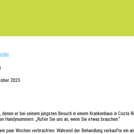
rchiv
n
tober 2023
enen er bei seinem jüngs­ten Besuch in einem Kran­ken­haus in Costa Rica 
­chen Handy­num­mern. „Rufen Sie uns an, wenn Sie etwas brauchen.“
ein paar Wochen verbrach­ten. Während der Behand­lung verkauf­te ein ande