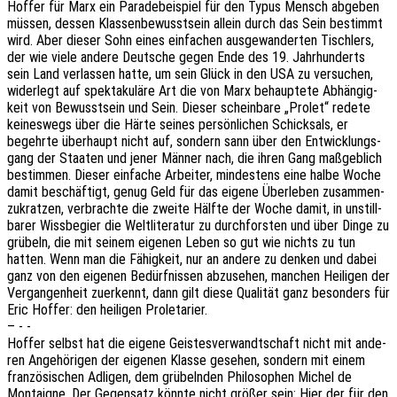
Hoffer für Marx ein Para­de­bei­spiel für den Typus Mensch abge­ben
müssen, dessen Klas­sen­be­wusst­sein allein durch das Sein bestimmt
wird. Aber dieser Sohn eines einfa­chen ausge­wan­der­ten Tisch­lers,
der wie viele andere Deut­sche gegen Ende des 19. Jahr­hun­derts
sein Land verlas­sen hatte, um sein Glück in den USA zu versu­chen,
wider­legt auf spek­ta­ku­lä­re Art die von Marx behaup­te­te Abhän­gig­
keit von Bewusst­sein und Sein. Dieser schein­ba­re „Prolet“ redete
keines­wegs über die Härte seines persön­li­chen Schick­sals, er
begehr­te über­haupt nicht auf, sondern sann über den Entwick­lungs­
gang der Staa­ten und jener Männer nach, die ihren Gang maßgeb­lich
bestim­men. Dieser einfa­che Arbei­ter, mindes­tens eine halbe Woche
damit beschäf­tigt, genug Geld für das eigene Über­le­ben zusam­men­
zu­krat­zen, verbrach­te die zweite Hälfte der Woche damit, in unstill­
ba­rer Wiss­be­gier die Welt­li­te­ra­tur zu durch­fors­ten und über Dinge zu
grübeln, die mit seinem eige­nen Leben so gut wie nichts zu tun
hatten. Wenn man die Fähig­keit, nur an andere zu denken und dabei
ganz von den eige­nen Bedürf­nis­sen abzu­se­hen, manchen Heili­gen der
Vergan­gen­heit zuer­kennt, dann gilt diese Quali­tät ganz beson­ders für
Eric Hoffer: den heili­gen Proletarier.
– - -
Hoffer selbst hat die eigene Geis­tes­ver­wandt­schaft nicht mit ande­
ren Ange­hö­ri­gen der eige­nen Klasse gese­hen, sondern mit einem
fran­zö­si­schen Adli­gen, dem grübeln­den Philo­so­phen Michel de
Montai­gne. Der Gegen­satz könnte nicht größer sein: Hier der für den