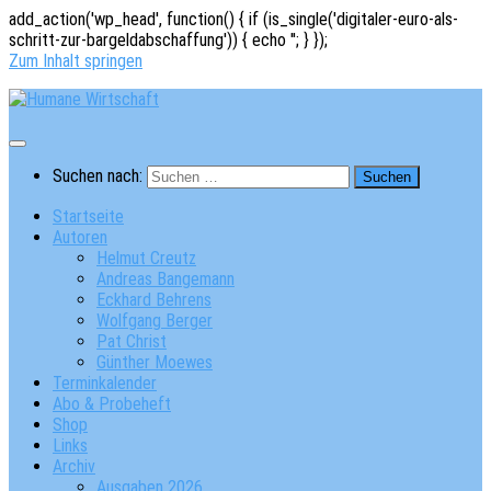
add_action('wp_head', function() { if (is_single('digitaler-euro-als-
schritt-zur-bargeldabschaffung')) { echo '
'; } });
Zum Inhalt springen
Suchen nach:
Startseite
Autoren
Helmut Creutz
Andreas Bangemann
Eckhard Behrens
Wolfgang Berger
Pat Christ
Günther Moewes
Terminkalender
Abo & Probeheft
Shop
Links
Archiv
Ausgaben 2026