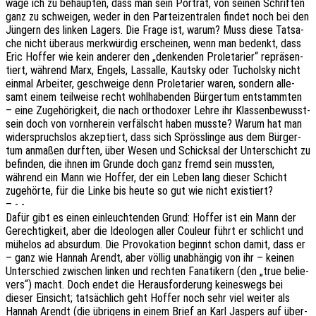
wage ich zu behaup­ten, dass man sein Porträt, von seinen Schrif­ten
ganz zu schwei­gen, weder in den Partei­zen­tra­len findet noch bei den
Jüngern des linken Lagers. Die Frage ist, warum? Muss diese Tatsa­
che nicht über­aus merk­wür­dig erschei­nen, wenn man bedenkt, dass
Eric Hoffer wie kein ande­rer den „denken­den Prole­ta­ri­er“ reprä­sen­
tiert, während Marx, Engels, Lass­alle, Kaut­sky oder Tuchol­sky nicht
einmal Arbei­ter, geschwei­ge denn Prole­ta­ri­er waren, sondern alle­
samt einem teil­wei­se recht wohl­ha­ben­den Bürger­tum entstamm­ten
– eine Zuge­hö­rig­keit, die nach ortho­do­xer Lehre ihr Klas­sen­be­wusst­
sein doch von vorn­her­ein verfälscht haben musste? Warum hat man
wider­spruchs­los akzep­tiert, dass sich Spröss­lin­ge aus dem Bürger­
tum anma­ßen durf­ten, über Wesen und Schick­sal der Unter­schicht zu
befin­den, die ihnen im Grunde doch ganz fremd sein muss­ten,
während ein Mann wie Hoffer, der ein Leben lang dieser Schicht
zuge­hör­te, für die Linke bis heute so gut wie nicht existiert?
– - -
Dafür gibt es einen einleuch­ten­den Grund: Hoffer ist ein Mann der
Gerech­tig­keit, aber die Ideo­lo­gen aller Couleur führt er schlicht und
mühe­los ad absur­dum. Die Provo­ka­ti­on beginnt schon damit, dass er
– ganz wie Hannah Arendt, aber völlig unab­hän­gig von ihr – keinen
Unter­schied zwischen linken und rech­ten Fana­ti­kern (den „true belie­
vers“) macht. Doch endet die Heraus­for­de­rung keines­wegs bei
dieser Einsicht; tatsäch­lich geht Hoffer noch sehr viel weiter als
Hannah Arendt (die übri­gens in einem Brief an Karl Jaspers auf über­