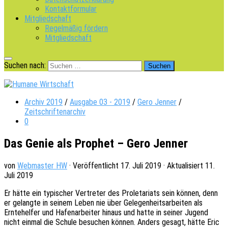
Kontaktformular
Mitgliedschaft
Regelmäßig fördern
Mitgliedschaft
Suchen nach:
Archiv 2019
/
Ausgabe 03 - 2019
/
Gero Jenner
/
Zeitschriftenarchiv
0
Das Genie als Prophet – Gero Jenner
von
Webmaster HW
· Veröffentlicht
17. Juli 2019
· Aktualisiert
11.
Juli 2019
Er hätte ein typi­scher Vertre­ter des Prole­ta­ri­ats sein können, denn
er gelang­te in seinem Leben nie über Gele­gen­heits­ar­bei­ten als
Ernte­hel­fer und Hafen­ar­bei­ter hinaus und hatte in seiner Jugend
nicht einmal die Schule besu­chen können. Anders gesagt, hätte Eric