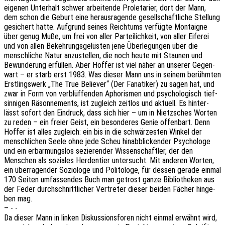
eige­nen Unter­halt schwer arbei­ten­de Prole­ta­ri­er, dort der Mann,
dem schon die Geburt eine heraus­ra­gen­de gesell­schaft­li­che Stel­lung
gesi­chert hatte. Aufgrund seines Reich­tums verfüg­te Montai­gne
über genug Muße, um frei von aller Partei­lich­keit, von aller Eife­rei
und von allen Bekeh­rungs­ge­lüs­ten jene Über­le­gun­gen über die
mensch­li­che Natur anzu­stel­len, die noch heute mit Stau­nen und
Bewun­de­rung erfül­len. Aber Hoffer ist viel näher an unse­rer Gegen­
wart – er starb erst 1983. Was dieser Mann uns in seinem berühm­ten
Erst­lings­werk „The True Belie­ver“ (Der Fana­ti­ker) zu sagen hat, und
zwar in Form von verblüf­fen­den Apho­ris­men und psycho­lo­gisch tief­
sin­ni­gen Räson­ne­ments, ist zugleich zeit­los und aktu­ell. Es hinter­
lässt sofort den Eindruck, dass sich hier – um in Nietz­sches Worten
zu reden – ein freier Geist, ein beson­de­res Genie offen­bart. Denn
Hoffer ist alles zugleich: ein bis in die schwär­zes­ten Winkel der
mensch­li­chen Seele ohne jede Scheu hinab­bli­cken­der Psycho­lo­ge
und ein erbar­mungs­los sezie­ren­der Wissen­schaft­ler, der den
Menschen als sozia­les Herden­tier unter­sucht. Mit ande­ren Worten,
ein über­ra­gen­der Sozio­lo­ge und Poli­to­lo­ge, für dessen gerade einmal
170 Seiten umfas­sen­des Buch man getrost ganze Biblio­the­ken aus
der Feder durch­schnitt­li­cher Vertre­ter dieser beiden Fächer hinge­
ben mag.
– - -
Da dieser Mann in linken Diskus­si­ons­fo­ren nicht einmal erwähnt wird,