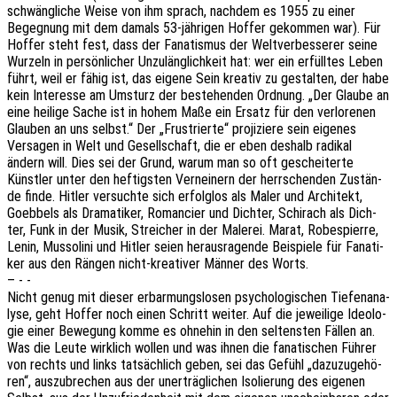
schwäng­li­che Weise von ihm sprach, nach­dem es 1955 zu einer
Begeg­nung mit dem damals 53-jähri­gen Hoffer gekom­men war). Für
Hoffer steht fest, dass der Fana­tis­mus der Welt­ver­bes­se­rer seine
Wurzeln in persön­li­cher Unzu­läng­lich­keit hat: wer ein erfüll­tes Leben
führt, weil er fähig ist, das eigene Sein krea­tiv zu gestal­ten, der habe
kein Inter­es­se am Umsturz der bestehen­den Ordnung. „Der Glaube an
eine heili­ge Sache ist in hohem Maße ein Ersatz für den verlo­re­nen
Glau­ben an uns selbst.“ Der „Frus­trier­te“ proji­zie­re sein eige­nes
Versa­gen in Welt und Gesell­schaft, die er eben deshalb radi­kal
ändern will. Dies sei der Grund, warum man so oft geschei­ter­te
Künst­ler unter den heftigs­ten Vernei­nern der herr­schen­den Zustän­
de finde. Hitler versuch­te sich erfolg­los als Maler und Archi­tekt,
Goeb­bels als Drama­ti­ker, Roman­cier und Dich­ter, Schi­rach als Dich­
ter, Funk in der Musik, Strei­cher in der Male­rei. Marat, Robes­pierre,
Lenin, Musso­li­ni und Hitler seien heraus­ra­gen­de Beispie­le für Fana­ti­
ker aus den Rängen nicht-krea­ti­ver Männer des Worts.
– - -
Nicht genug mit dieser erbar­mungs­lo­sen psycho­lo­gi­schen Tiefen­ana­
ly­se, geht Hoffer noch einen Schritt weiter. Auf die jewei­li­ge Ideo­lo­
gie einer Bewe­gung komme es ohne­hin in den seltens­ten Fällen an.
Was die Leute wirk­lich wollen und was ihnen die fana­ti­schen Führer
von rechts und links tatsäch­lich geben, sei das Gefühl „dazu­zu­ge­hö­
ren“, auszu­bre­chen aus der uner­träg­li­chen Isolie­rung des eige­nen