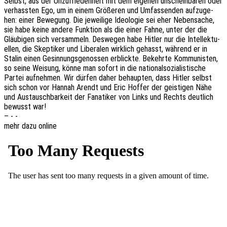
Selbst, aus der Unzu­frie­den­heit mit dem eige­nen unschein­ba­ren oder
verhass­ten Ego, um in einem Größe­ren und Umfas­sen­den aufzu­ge­
hen: einer Bewe­gung. Die jewei­li­ge Ideo­lo­gie sei eher Neben­sa­che,
sie habe keine andere Funk­ti­on als die einer Fahne, unter der die
Gläu­bi­gen sich versam­meln. Deswe­gen habe Hitler nur die Intel­lek­tu­
el­len, die Skep­ti­ker und Libe­ra­len wirk­lich gehasst, während er in
Stalin einen Gesin­nungs­ge­nos­sen erblick­te. Bekehr­te Kommu­nis­ten,
so seine Weisung, könne man sofort in die natio­nal­so­zia­lis­ti­sche
Partei aufneh­men. Wir dürfen daher behaup­ten, dass Hitler selbst
sich schon vor Hannah Arendt und Eric Hoffer der geis­ti­gen Nähe
und Austausch­bar­keit der Fana­ti­ker von Links und Rechts deut­lich
bewusst war!
– - -
mehr dazu online