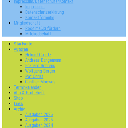
Impressum/Datenschutz/Kontakt
Impressum
Datenschutzerklärung
Kontaktformular
Mitgliedschaft
Regelmäßig fördern
Mitgliedschaft
Startseite
Autoren
Helmut Creutz
Andreas Bangemann
Eckhard Behrens
Wolfgang Berger
Pat Christ
Günther Moewes
Terminkalender
Abo & Probeheft
Shop
Links
Archiv
Ausgaben 2026
Ausgaben 2025
Ausgaben 2024