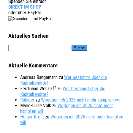
Spenden Sie einfach
DIREKT IM SHOP
oder über PayPal
Aktuelles Suchen
Aktuelle Kommentare
Andreas Bangemann
zu
Wer bestimmt über die
Kapitalrendite?
Ferdinand Wenzlaff
zu
Wer bestimmt über die
Kapitalrendite?
Räbiger
zu
Wogegen ich 2026 nicht mehr kämpfen will
Marie-Luise Volk
zu
Wogegen ich 2026 nicht mehr
kämpfen will
Holger Kreft
zu
Wogegen ich 2026 nicht mehr kämpfen
will