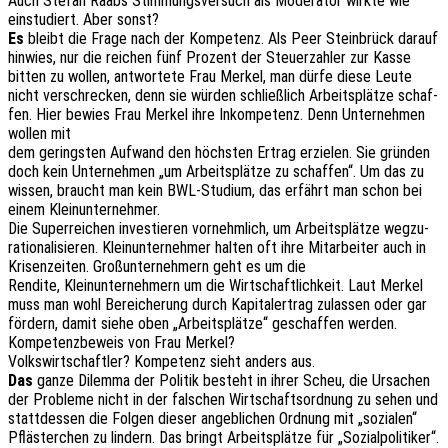
Auch Stefan Raabs Stim­mungs­ver­such als Mode­ra­tor wirkte wie
einstu­diert. Aber sonst?
Es
bleibt die Frage nach der Kompe­tenz. Als Peer Stein­brück darauf
hinwies, nur die reichen fünf Prozent der Steu­er­zah­ler zur Kasse
bitten zu wollen, antwor­te­te Frau Merkel, man dürfe diese Leute
nicht verschre­cken, denn sie würden schließ­lich Arbeits­plät­ze schaf­
fen. Hier bewies Frau Merkel ihre Inkom­pe­tenz. Denn Unter­neh­men
wollen mit
dem gerings­ten Aufwand den höchs­ten Ertrag erzie­len. Sie grün­den
doch kein Unter­neh­men „um Arbeits­plät­ze zu schaf­fen“. Um das zu
wissen, braucht man kein BWL-Studi­um, das erfährt man schon bei
einem Klein­un­ter­neh­mer.
Die Super­rei­chen inves­tie­ren vornehm­lich, um Arbeits­plät­ze wegzu­
ra­tio­na­li­sie­ren. Klein­un­ter­neh­mer halten oft ihre Mitar­bei­ter auch in
Krisen­zei­ten. Groß­un­ter­neh­mern geht es um die
Rendi­te, Klein­un­ter­neh­mern um die Wirt­schaft­lich­keit. Laut Merkel
muss man wohl Berei­che­rung durch Kapi­tal­ertrag zulas­sen oder gar
fördern, damit siehe oben „Arbeits­plät­ze“ geschaf­fen werden.
Kompe­tenz­be­weis von Frau Merkel?
Volks­wirt­schaft­ler? Kompe­tenz sieht anders aus.
Das
ganze Dilem­ma der Poli­tik besteht in ihrer Scheu, die Ursa­chen
der Proble­me nicht in der falschen Wirt­schafts­ord­nung zu sehen und
statt­des­sen die Folgen dieser angeb­li­chen Ordnung mit „sozia­len“
Pfläs­ter­chen zu lindern. Das bringt Arbeits­plät­ze für „Sozi­al­po­li­ti­ker“.