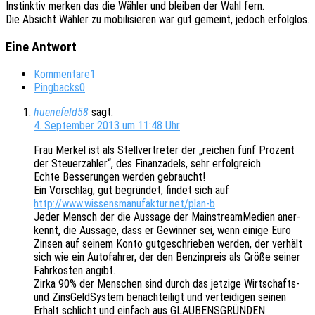
Instink­tiv merken das die Wähler und blei­ben der Wahl fern.
Die Absicht Wähler zu mobi­li­sie­ren war gut gemeint, jedoch erfolglos.
Eine Antwort
Kommentare
1
Pingbacks
0
huenefeld58
sagt:
4. September 2013 um 11:48 Uhr
Frau Merkel ist als Stell­ver­tre­ter der „reichen fünf Prozent
der Steu­er­zah­ler“, des Finanz­adels, sehr erfolgreich.
Echte Besse­run­gen werden gebraucht!
Ein Vorschlag, gut begrün­det, findet sich auf
http://www.wissensmanufaktur.net/plan‑b
Jeder Mensch der die Aussa­ge der Main­stream­M­e­di­en aner­
kennt, die Aussa­ge, dass er Gewin­ner sei, wenn einige Euro
Zinsen auf seinem Konto gutge­schrie­ben werden, der verhält
sich wie ein Auto­fah­rer, der den Benzin­preis als Größe seiner
Fahr­kos­ten angibt.
Zirka 90% der Menschen sind durch das jetzi­ge Wirt­schafts-
und Zins­Geld­Sys­tem benach­tei­ligt und vertei­di­gen seinen
Erhalt schlicht und einfach aus GLAUBENSGRÜNDEN.