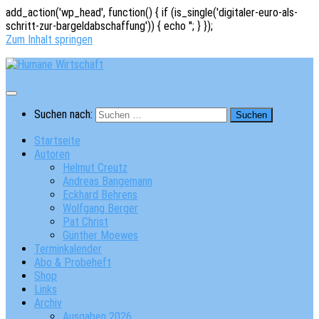
add_action('wp_head', function() { if (is_single('digitaler-euro-als-
schritt-zur-bargeldabschaffung')) { echo '
'; } });
Zum Inhalt springen
Suchen nach:
Startseite
Autoren
Helmut Creutz
Andreas Bangemann
Eckhard Behrens
Wolfgang Berger
Pat Christ
Günther Moewes
Terminkalender
Abo & Probeheft
Shop
Links
Archiv
Ausgaben 2026