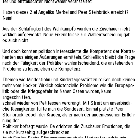
ter und enttäusch­ter Nicht­wäh­ler veranstaltet.
Haben dieses Ziel Ange­li­ka Merkel und Peer Stein­brück erreicht?
Nein!
Aus der Schläf­rig­keit des Wahl­kampfs wurden die Zuschau­er nicht
wirk­lich aufge­weckt. Neue Erkennt­nis­se zur Wahl­ent­schei­dung gab
es auch nicht.
Und doch konn­ten poli­tisch Inter­es­sier­te die Kompe­tenz der Kontra­
hen­ten aus eini­gen Äuße­run­gen ermit­teln. Schließ­lich bleibt die Frage
nach der Fähig­keit der Poli­ti­ker wahl­ent­schei­dend, die anste­hen­den
Proble­me zu lösen, eben die Kompetenz.
Themen wie Mindest­lohn und Kinder­ta­ges­stät­ten reißen doch keinen
mehr vom Hocker. Wirk­lich exis­ten­zi­el­le Proble­me wie die Euro­pa­po­
li­tik oder die Kriegs­ge­fahr im Nahen Osten wurden, kaum
angeschnitten,
schnell wieder von Peti­tes­sen verdrängt. Mit Streit um unver­bind­li­
che Klei­nig­kei­ten füllte man die Sende­zeit. Einmal platz­te Peer
Stein­brück jedoch der Kragen, als er nach der ange­mes­se­nen Entloh­
nung der
Poli­ti­ker befragt wurde. Da erleb­ten die Zuschau­er Emotio­nen, die
sie nur kurz­zei­tig aufgeschreckten.