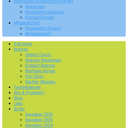
Impressum/Datenschutz/Kontakt
Impressum
Datenschutzerklärung
Kontaktformular
Mitgliedschaft
Regelmäßig fördern
Mitgliedschaft
Startseite
Autoren
Helmut Creutz
Andreas Bangemann
Eckhard Behrens
Wolfgang Berger
Pat Christ
Günther Moewes
Terminkalender
Abo & Probeheft
Shop
Links
Archiv
Ausgaben 2026
Ausgaben 2025
Ausgaben 2024