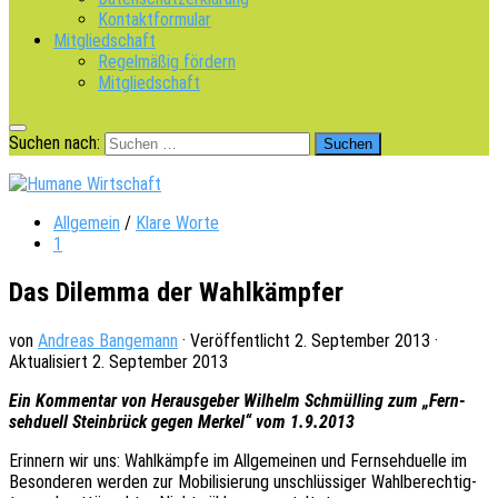
Kontaktformular
Mitgliedschaft
Regelmäßig fördern
Mitgliedschaft
Suchen nach:
Allgemein
/
Klare Worte
1
Das Dilemma der Wahlkämpfer
von
Andreas Bangemann
· Veröffentlicht
2. September 2013
·
Aktualisiert
2. September 2013
Ein Kommen­tar von Heraus­ge­ber Wilhelm Schmül­l­ing zum „Fern­
seh­du­ell Stein­brück gegen Merkel“ vom 1.9.2013
Erin­nern wir uns: Wahl­kämp­fe im Allge­mei­nen und Fern­seh­du­el­le im
Beson­de­ren werden zur Mobi­li­sie­rung unschlüs­si­ger Wahl­be­rech­tig­