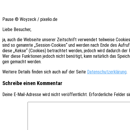
Pause © Woyzeck / pixelio.de
Liebe Besu­cher,
ja, auch die Websei­te unse­rer Zeit­schrift verwen­det teil­wei­se Cooki
sind so genann­te „Sessi­on-Cookies“ und werden nach Ende des Aufrufs un
diese „Kekse“ (Cookies) betrach­tet werden, jedoch wird dadurch der Funk
Wer diese Funk­tio­nen jedoch nicht benö­tigt, kann natür­lich das Spei­c
gen gemacht werden.
Weite­re Details finden sich auch auf der Seite
Daten­schutz­er­klä­rung
.
Schreibe einen Kommentar
Deine E-Mail-Adresse wird nicht veröffentlicht.
Erforderliche Felder s