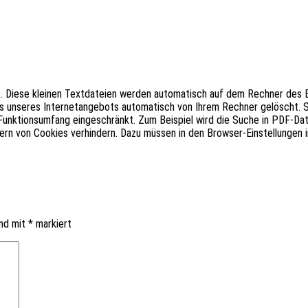
es. Diese klei­nen Text­da­tei­en werden auto­ma­tisch auf dem Rech­ner de
se­res Inter­net­an­ge­bots auto­ma­tisch von Ihrem Rech­ner gelöscht. Selb
­ti­ons­um­fang einge­schränkt. Zum Beispiel wird die Suche in PDF-Datei­e
hern von Cookies verhin­dern. Dazu müssen in den Brow­ser-Einstel­lun­gen 
ind mit
*
markiert