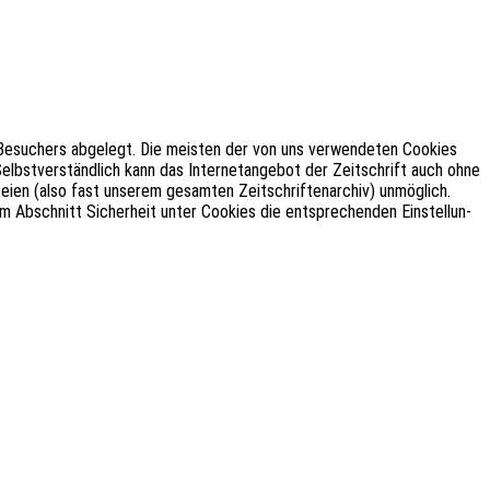
s Besu­chers abge­legt. Die meis­ten der von uns verwen­de­ten Cookies
st­ver­ständ­lich kann das Inter­net­an­ge­bot der Zeit­schrift auch ohne
n (also fast unse­rem gesam­ten Zeit­schrif­ten­ar­chiv) unmög­lich.
im Abschnitt Sicher­heit unter Cookies die entspre­chen­den Einstel­lun­