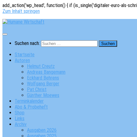
add_action('wp_head', function() { if (is_single('digitaler-euro-als-schr
Zum Inhalt springen
Suchen nach:
Startseite
Autoren
Helmut Creutz
Andreas Bangemann
Eckhard Behrens
Wolfgang Berger
Pat Christ
Günther Moewes
Terminkalender
Abo & Probeheft
Shop
Links
Archiv
Ausgaben 2026
Ausgaben 2025