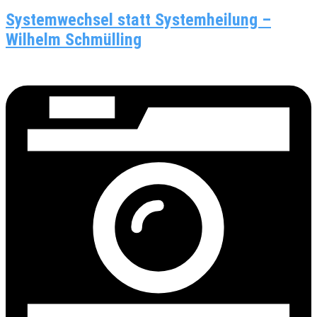
Systemwechsel statt Systemheilung –
Wilhelm Schmülling