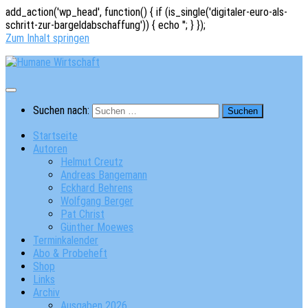
add_action('wp_head', function() { if (is_single('digitaler-euro-als-
schritt-zur-bargeldabschaffung')) { echo '
'; } });
Zum Inhalt springen
Suchen nach:
Startseite
Autoren
Helmut Creutz
Andreas Bangemann
Eckhard Behrens
Wolfgang Berger
Pat Christ
Günther Moewes
Terminkalender
Abo & Probeheft
Shop
Links
Archiv
Ausgaben 2026