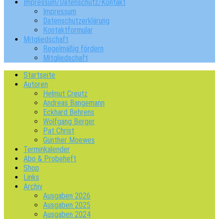
Impressum/Datenschutz/Kontakt
Impressum
Datenschutzerklärung
Kontaktformular
Mitgliedschaft
Regelmäßig fördern
Mitgliedschaft
Startseite
Autoren
Helmut Creutz
Andreas Bangemann
Eckhard Behrens
Wolfgang Berger
Pat Christ
Günther Moewes
Terminkalender
Abo & Probeheft
Shop
Links
Archiv
Ausgaben 2026
Ausgaben 2025
Ausgaben 2024