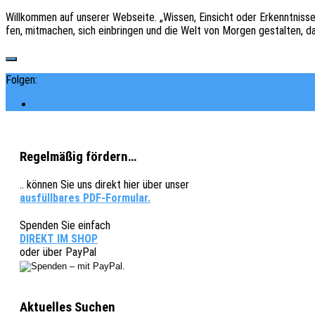
Will­kom­men auf unse­rer Websei­te. „Wissen, Einsicht oder Erkennt­nis­s
fen, mitma­chen, sich einbrin­gen und die Welt von Morgen gestal­ten,
Folgen:
Regelmäßig fördern…
.. können Sie uns direkt hier über unser
ausfüllbares PDF-Formular.
Spenden Sie einfach
DIREKT IM SHOP
oder über PayPal
Aktuelles Suchen