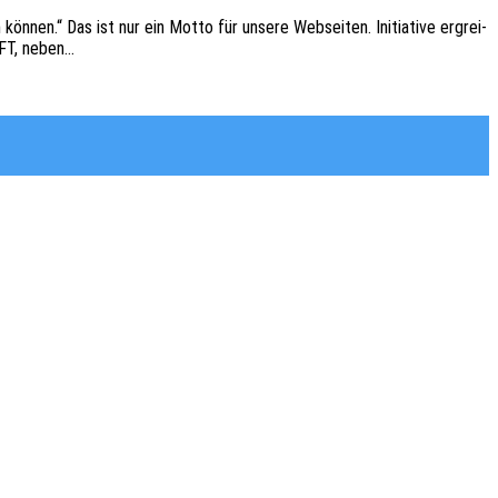
können.“ Das ist nur ein Motto für unsere Websei­ten. Initia­ti­ve ergrei­
AFT, neben…