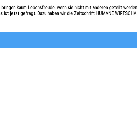
e brin­gen kaum Lebens­freu­de, wenn sie nicht mit ande­ren geteilt werden 
 das ist jetzt gefragt. Dazu haben wir die Zeit­schrift HUMANE WIRTSCH