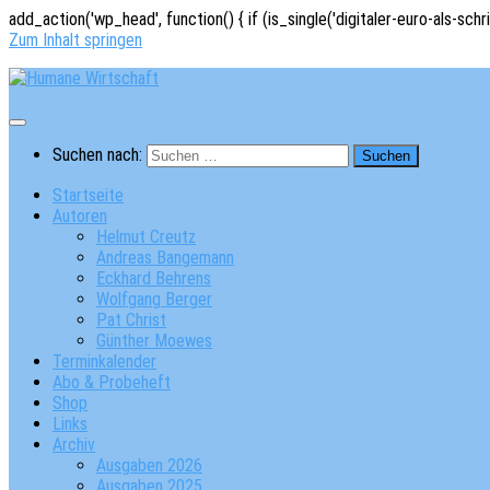
add_action('wp_head', function() { if (is_single('digitaler-euro-als-schr
Zum Inhalt springen
Suchen nach:
Startseite
Autoren
Helmut Creutz
Andreas Bangemann
Eckhard Behrens
Wolfgang Berger
Pat Christ
Günther Moewes
Terminkalender
Abo & Probeheft
Shop
Links
Archiv
Ausgaben 2026
Ausgaben 2025