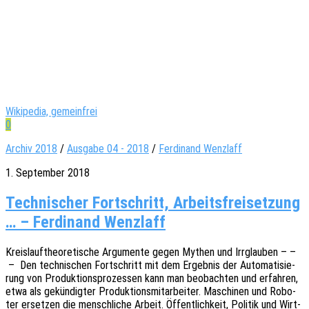
Wikipedia, gemeinfrei
0
Archiv 2018
/
Ausgabe 04 - 2018
/
Ferdinand Wenzlaff
1. September 2018
Technischer Fortschritt, Arbeitsfreisetzung
… – Ferdinand Wenzlaff
Kreis­lauf­theo­re­ti­sche Argu­men­te gegen Mythen und Irrglau­ben – –
– Den tech­ni­schen Fort­schritt mit dem Ergeb­nis der Auto­ma­ti­sie­
rung von Produk­ti­ons­pro­zes­sen kann man beob­ach­ten und erfah­ren,
etwa als gekün­dig­ter Produk­ti­ons­mit­ar­bei­ter. Maschi­nen und Robo­
ter erset­zen die mensch­li­che Arbeit. Öffent­lich­keit, Poli­tik und Wirt­