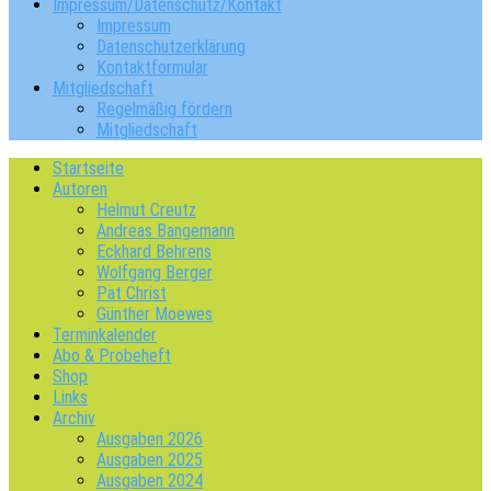
Impressum/Datenschutz/Kontakt
Impressum
Datenschutzerklärung
Kontaktformular
Mitgliedschaft
Regelmäßig fördern
Mitgliedschaft
Startseite
Autoren
Helmut Creutz
Andreas Bangemann
Eckhard Behrens
Wolfgang Berger
Pat Christ
Günther Moewes
Terminkalender
Abo & Probeheft
Shop
Links
Archiv
Ausgaben 2026
Ausgaben 2025
Ausgaben 2024