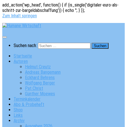
add_action('wp_head', function() { if (is_single('digitaler-euro-als-
schritt-zur-bargeldabschaffung')) { echo '
'; } });
Zum Inhalt springen
Suchen nach:
Startseite
Autoren
Helmut Creutz
Andreas Bangemann
Eckhard Behrens
Wolfgang Berger
Pat Christ
Günther Moewes
Terminkalender
Abo & Probeheft
Shop
Links
Archiv
Ausgaben 2026