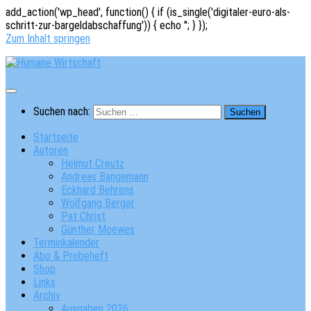
add_action('wp_head', function() { if (is_single('digitaler-euro-als-
schritt-zur-bargeldabschaffung')) { echo '
'; } });
Zum Inhalt springen
Suchen nach:
Startseite
Autoren
Helmut Creutz
Andreas Bangemann
Eckhard Behrens
Wolfgang Berger
Pat Christ
Günther Moewes
Terminkalender
Abo & Probeheft
Shop
Links
Archiv
Ausgaben 2026