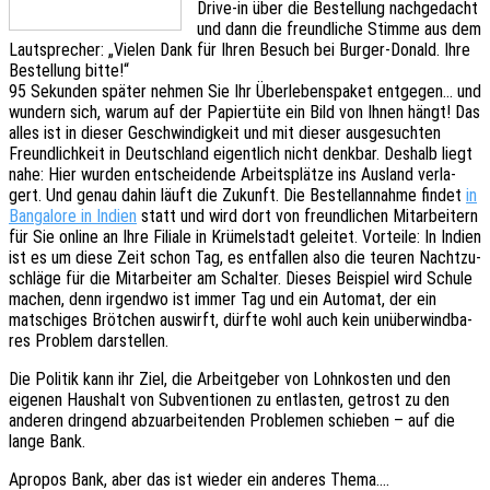
Drive-in über die Bestel­lung nach­ge­dacht
und dann die freund­li­che Stimme aus dem
Laut­spre­cher: „Vielen Dank für Ihren Besuch bei Burger-Donald. Ihre
Bestel­lung bitte!“
95 Sekun­den später nehmen Sie Ihr Über­le­bens­pa­ket entge­gen… und
wundern sich, warum auf der Papier­tü­te ein Bild von Ihnen hängt! Das
alles ist in dieser Geschwin­dig­keit und mit dieser ausge­such­ten
Freund­lich­keit in Deutsch­land eigent­lich nicht denk­bar. Deshalb liegt
nahe: Hier wurden entschei­den­de Arbeits­plät­ze ins Ausland verla­
gert. Und genau dahin läuft die Zukunft. Die Bestell­an­nah­me findet
in
Banga­lo­re in Indien
statt und wird dort von freund­li­chen Mitar­bei­tern
für Sie online an Ihre Filia­le in Krümel­stadt gelei­tet. Vortei­le: In Indien
ist es um diese Zeit schon Tag, es entfal­len also die teuren Nacht­zu­
schlä­ge für die Mitar­bei­ter am Schal­ter. Dieses Beispiel wird Schule
machen, denn irgend­wo ist immer Tag und ein Auto­mat, der ein
matschi­ges Bröt­chen auswirft, dürfte wohl auch kein unüber­wind­ba­
res Problem darstellen.
Die Poli­tik kann ihr Ziel, die Arbeit­ge­ber von Lohn­kos­ten und den
eige­nen Haus­halt von Subven­tio­nen zu entlas­ten, getrost zu den
ande­ren drin­gend abzu­ar­bei­ten­den Proble­men schie­ben – auf die
lange Bank.
Apro­pos Bank, aber das ist wieder ein ande­res Thema.…