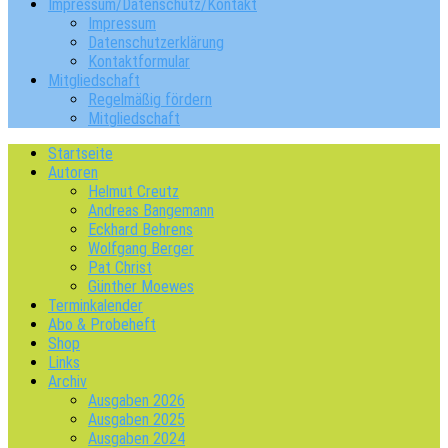
Impressum/Datenschutz/Kontakt
Impressum
Datenschutzerklärung
Kontaktformular
Mitgliedschaft
Regelmäßig fördern
Mitgliedschaft
Startseite
Autoren
Helmut Creutz
Andreas Bangemann
Eckhard Behrens
Wolfgang Berger
Pat Christ
Günther Moewes
Terminkalender
Abo & Probeheft
Shop
Links
Archiv
Ausgaben 2026
Ausgaben 2025
Ausgaben 2024