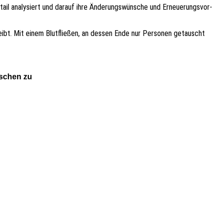
il analy­siert und darauf ihre Ände­rungs­wün­sche und Erneue­rungs­vor­
reibt. Mit einem Blut­flie­ßen, an dessen Ende nur Perso­nen getauscht
nschen zu