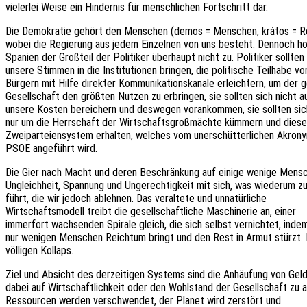
vieler­lei Weise ein Hinder­nis für mensch­li­chen Fort­schritt dar.
Die Demo­kra­tie gehört den Menschen (demos = Menschen, krátos = Re
wobei die Regie­rung aus jedem Einzel­nen von uns besteht. Dennoch hö
Spani­en der Groß­teil der Poli­ti­ker über­haupt nicht zu. Poli­ti­ker soll­ten
unsere Stim­men in die Insti­tu­tio­nen brin­gen, die poli­ti­sche Teil­ha­be vo
Bürgern mit Hilfe direk­ter Kommu­ni­ka­ti­ons­ka­nä­le erleich­tern, um der
Gesell­schaft den größ­ten Nutzen zu erbrin­gen, sie soll­ten sich nicht a
unsere Kosten berei­chern und deswe­gen voran­kom­men, sie soll­ten sic
nur um die Herr­schaft der Wirt­schafts­groß­mäch­te kümmern und diese
Zwei­par­tei­en­sys­tem erhal­ten, welches vom uner­schüt­ter­li­chen Akro
PSOE ange­führt wird.
Die Gier nach Macht und deren Beschrän­kung auf einige wenige Mensc
Ungleich­heit, Span­nung und Unge­rech­tig­keit mit sich, was wieder­um z
führt, die wir jedoch ableh­nen. Das veral­te­te und unna­tür­li­che
Wirt­schafts­mo­dell treibt die gesell­schaft­li­che Maschi­ne­rie an, einer
immer­fort wach­sen­den Spira­le gleich, die sich selbst vernich­tet, inde
nur weni­gen Menschen Reich­tum bringt und den Rest in Armut stürzt.
völli­gen Kollaps.
Ziel und Absicht des derzei­ti­gen Systems sind die Anhäu­fung von Gel
dabei auf Wirt­schaft­lich­keit oder den Wohl­stand der Gesell­schaft zu 
Ressour­cen werden verschwen­det, der Planet wird zerstört und