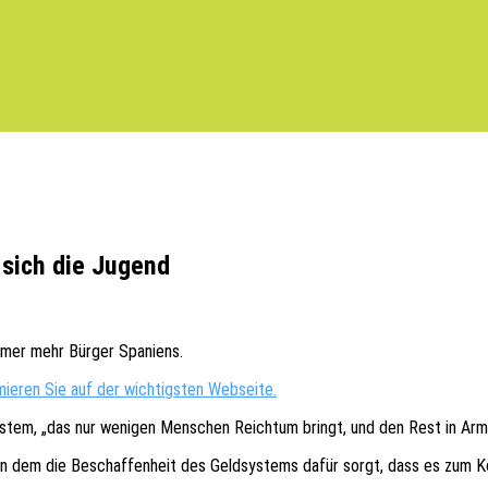
 sich die Jugend
immer mehr Bürger Spaniens.
mie­ren Sie auf der wich­tigs­ten Webseite.
ystem, „das nur weni­gen Menschen Reich­tum bringt, und den Rest in Arm
 in dem die Beschaf­fen­heit des Geld­sys­tems dafür sorgt, dass es zum 