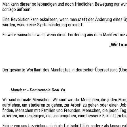
Man kann dieser so leben­di­gen und noch fried­li­chen Bewe­gung nur wün
schlä­ge aufbaut.
Eine Revo­lu­ti­on kann eska­lie­ren, wenn man statt der Ände­rung eines
würden, wäre keine System­än­de­rung erreicht.
Es wäre wünschens­wert, wenn diese Forde­rung aus dem Mani­fest nie 
„Wir bra
Der gesam­te Wort­laut des Mani­fes­tes in deut­scher Über­set­zung (Üb
Mani­fest – Demo­cra­cia Real Ya
Wir sind norma­le Menschen. Wir sind wie du: Menschen, die jeden Mor
aufste­hen, um studie­ren zu gehen, zur Arbeit zu gehen oder einen Job
finden, Menschen mit Fami­li­en und Freun­den. Menschen, die jeden Tag
arbei­ten, um denje­ni­gen, die uns umge­ben, eine besse­re Zukunft zu bi
Einige von uns bezeich­nen sich als fort­schritt­lich, andere als konser­va­t