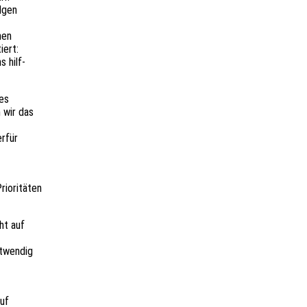
olgen
hen
iert:
s hilf-
hes
 wir das
r­für
­ri­tä­ten
ht auf
twen­dig
auf