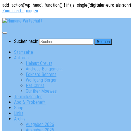
add_action('wp_head', function() { if (is_single('digitaler-euro-als-schr
Zum Inhalt springen
Suchen nach:
Startseite
Autoren
Helmut Creutz
Andreas Bangemann
Eckhard Behrens
Wolfgang Berger
Pat Christ
Günther Moewes
Terminkalender
Abo & Probeheft
Shop
Links
Archiv
Ausgaben 2026
Ausgaben 2025