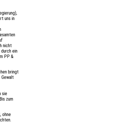
gie­rung),
rt uns in
n
 gesam­ten
uf
h nicht
 durch ein
­nym PP &
hen bringt
u Gewalt
m sie
 Bis zum
d, ohne
achten.