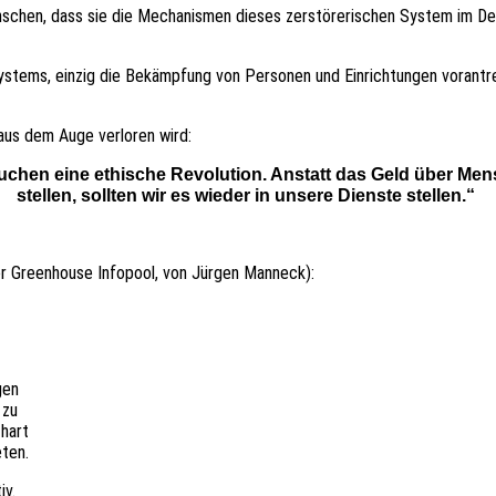
schen, dass sie die Mecha­nis­men dieses zerstö­re­ri­schen System im Deta
 Systems, einzig die Bekämp­fung von Perso­nen und Einrich­tun­gen voran­t
aus dem Auge verlo­ren wird:
u­chen eine ethi­sche Revo­lu­ti­on. Anstatt das Geld über Me
stel­len, soll­ten wir es wieder in unsere Diens­te stellen.“
er Green­house Info­pool, von Jürgen Manneck):
gen
 zu
 hart
eten.
iv.