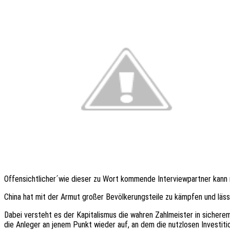
Offensichtlicher´wie dieser zu Wort kommen­de Inter­view­part­ner kann ma
China hat mit der Armut großer Bevöl­ke­rungs­tei­le zu kämp­fen und lässt „
Dabei versteht es der Kapi­ta­lis­mus die wahren Zahl­meis­ter in siche
die Anle­ger an jenem Punkt wieder auf, an dem die nutz­lo­sen Inves­ti­ti