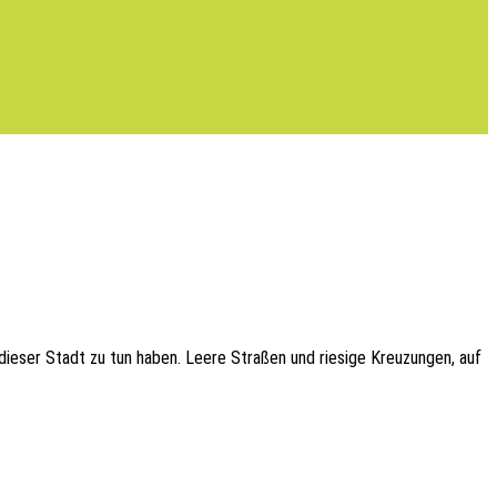
dieser Stadt zu tun haben. Leere Stra­ßen und riesi­ge Kreu­zun­gen, auf