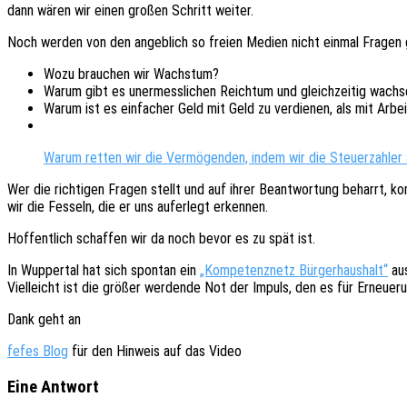
dann wären wir einen großen Schritt weiter.
Noch werden von den angeb­lich so freien Medien nicht einmal Fragen ge
Wozu brau­chen wir Wachstum?
Warum gibt es uner­mess­li­chen Reich­tum und gleich­zei­tig wach­
Warum ist es einfa­cher Geld mit Geld zu verdie­nen, als mit Arbe
Warum retten wir die Vermö­gen­den, indem wir die Steu­er­zah­ler
Wer die rich­ti­gen Fragen stellt und auf ihrer Beant­wor­tung beharrt, 
wir die Fesseln, die er uns aufer­legt erkennen.
Hoffent­lich schaf­fen wir da noch bevor es zu spät ist.
In Wupper­tal hat sich spon­tan ein
„Kompe­tenz­netz Bürger­haus­halt“
aus
Viel­leicht ist die größer werden­de Not der Impuls, den es für Erneue­r
Dank geht an
fefes Blog
für den Hinweis auf das Video
Eine Antwort