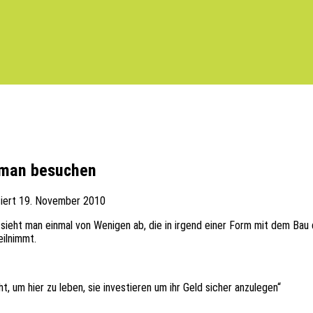
n man besuchen
siert
19. November 2010
, sieht man einmal von Weni­gen ab, die in irgend einer Form mit dem Bau 
teilnimmt.
ht, um hier zu leben, sie inves­tie­ren um ihr Geld sicher anzulegen“