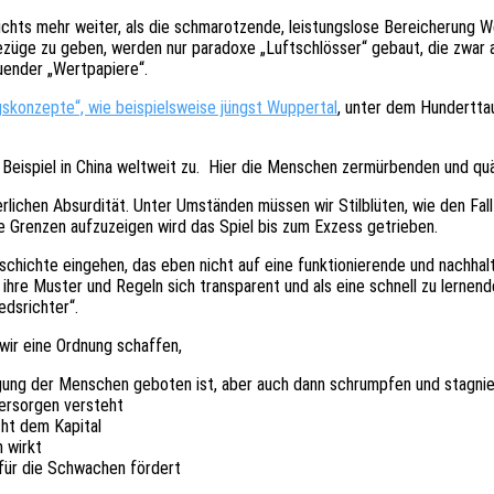
e nichts mehr weiter, als die schma­rot­zen­de, leis­tungs­lo­se Berei­che­run
ezüge zu geben, werden nur para­do­xe „Luft­schlös­ser“ gebaut, die zwar aus
en­der „Wert­pa­pie­re“.
ngs­kon­zep­te“, wie beispiels­wei­se jüngst Wupper­tal
, unter dem Hundert­tau
Beispiel in China welt­weit zu. Hier die Menschen zermür­ben­den und quälen
­li­chen Absur­di­tät. Unter Umstän­den müssen wir Stil­blü­ten, wie den Fa
 Gren­zen aufzu­zei­gen wird das Spiel bis zum Exzess getrieben.
schich­te einge­hen, das eben nicht auf eine funk­tio­nie­ren­de und nach­h
ihre Muster und Regeln sich trans­pa­rent und als eine schnell zu lernen­
s­rich­ter“.
nn wir eine Ordnung schaffen,
gung der Menschen gebo­ten ist, aber auch dann schrump­fen und stagnie­re
ersor­gen versteht
cht dem Kapital
n wirkt
 für die Schwa­chen fördert