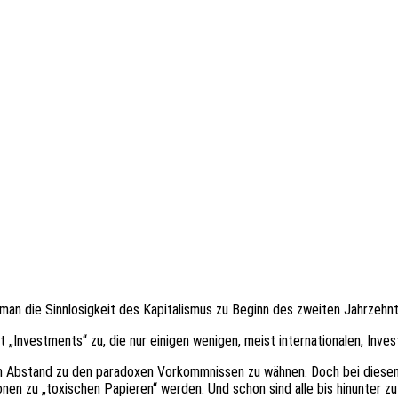
n die Sinn­lo­sig­keit des Kapi­ta­lis­mus zu Beginn des zwei­ten Jahr­zehn
Invest­ments“ zu, die nur eini­gen weni­gen, meist inter­na­tio­na­len, Inves
­rem Abstand zu den para­do­xen Vorkomm­nis­sen zu wähnen. Doch bei diesen
o­nen zu „toxi­schen Papie­ren“ werden. Und schon sind alle bis hinun­ter zu