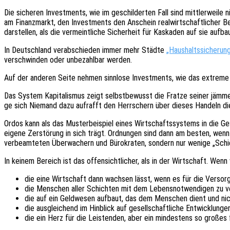
Die siche­ren Invest­ments, wie im geschil­der­ten Fall sind mitt­ler­wei­l
am Finanz­markt, den Invest­ments den Anschein real­wirt­schaft­li­cher B
darstel­len, als die vermeint­li­che Sicher­heit für Kaska­den auf sie aufbau­
In Deutsch­land verab­schie­den immer mehr Städte
„Haus­halts­si­che­ru
verschwin­den oder unbe­zahl­bar werden.
Auf der ande­ren Seite nehmen sinn­lo­se Invest­ments, wie das extre­me 
Das System Kapi­ta­lis­mus zeigt selbst­be­wusst die Fratze seiner jämmer
ge sich Niemand dazu aufrafft den Herr­schern über dieses Handeln die
Ordos kann als das Muster­bei­spiel eines Wirt­schafts­sys­tems in die Ge
eigene Zerstö­rung in sich trägt. Ordnun­gen sind dann am besten, wenn 
verbe­am­te­ten Über­wa­chern und Büro­kra­ten, sondern nur wenige „Schied
In keinem Bereich ist das offen­sicht­li­cher, als in der Wirt­schaft. We
die eine Wirt­schaft dann wach­sen lässt, wenn es für die Versor­
die Menschen aller Schich­ten mit dem Lebens­not­wen­di­gen zu v
die auf ein Geld­we­sen aufbaut, das dem Menschen dient und ni
die ausglei­chend im Hinblick auf gesell­schaft­li­che Entwick­lun­ge
die ein Herz für die Leis­ten­den, aber ein mindes­tens so großes