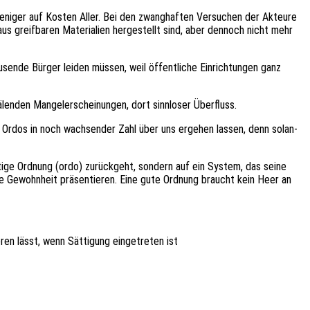
g Weni­ger auf Kosten Aller. Bei den zwang­haf­ten Versu­chen der Akteu­re
 greif­ba­ren Mate­ria­li­en herge­stellt sind, aber dennoch nicht mehr
­sen­de Bürger leiden müssen, weil öffent­li­che Einrich­tun­gen ganz
­den Mangel­er­schei­nun­gen, dort sinn­lo­ser Überfluss.
ll Ordos in noch wach­sen­der Zahl über uns erge­hen lassen, denn solan­
al­ti­ge Ordnung (ordo) zurück­geht, sondern auf ein System, das seine
de Gewohn­heit präsen­tie­ren. Eine gute Ordnung braucht kein Heer an
n lässt, wenn Sätti­gung einge­tre­ten ist