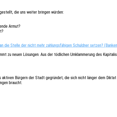
stellt, die uns weiter brin­gen würden:
sen­de Armut?
it?
 an die Stelle der nicht mehr zahlungs­fä­hi­gen Schuld­ner setzen? (Banke
kommt zu neuen Lösun­gen. Aus der tödli­chen Umklam­me­rung des Kapi­ta­li
 akti­ven Bürgern der Stadt gegrün­det, die sich nicht länger dem Diktat ein
un­gen braucht.