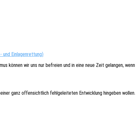
n- und Einlagenrettung)
s­mus können wir uns nur befrei­en und in eine neue Zeit gelan­gen, wenn
er ganz offen­sicht­lich fehl­ge­lei­te­ten Entwick­lung hinge­ben wollen.