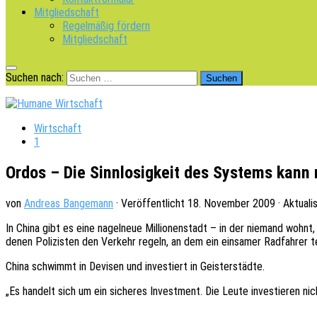
Mitgliedschaft
Regelmäßig fördern
Mitgliedschaft
Suchen nach:
Wirtschaft
1
Ordos – Die Sinnlosigkeit des Systems kan
von
Andreas Bangemann
· Veröffentlicht
18. November 2009
· Aktuali
In China gibt es eine nagel­neue Millio­nen­stadt – in der niemand wohnt
denen Poli­zis­ten den Verkehr regeln, an dem ein einsa­mer Radfah­rer 
China schwimmt in Devi­sen und inves­tiert in Geisterstädte.
„Es handelt sich um ein siche­res Invest­ment. Die Leute inves­tie­ren nic