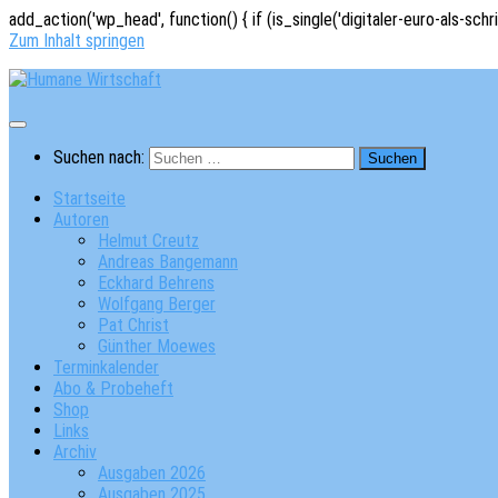
add_action('wp_head', function() { if (is_single('digitaler-euro-als-schr
Zum Inhalt springen
Suchen nach:
Startseite
Autoren
Helmut Creutz
Andreas Bangemann
Eckhard Behrens
Wolfgang Berger
Pat Christ
Günther Moewes
Terminkalender
Abo & Probeheft
Shop
Links
Archiv
Ausgaben 2026
Ausgaben 2025