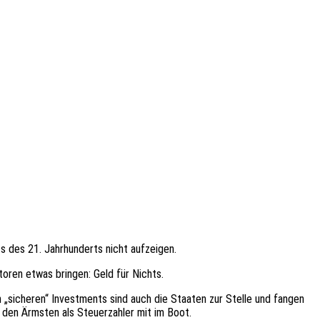
ts des 21. Jahr­hun­derts nicht aufzeigen.
­to­ren etwas brin­gen: Geld für Nichts.
 „siche­ren“ Invest­ments sind auch die Staa­ten zur Stelle und fangen
 den Ärms­ten als Steu­er­zah­ler mit im Boot.