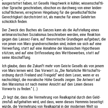
ausge­stat­tet haben, ist Gesells Haupt­werk in kühler, wissen­schaft­li­
cher Spra­che geschrie­ben, obschon es durch­weg von einer leiden­
schaft­li­che­ren, erreg­te­ren Hinge­bung für die gesell­schaft­li­che
Gerech­tig­keit durch­strömt ist, als manche für einen Gelehr­ten
schick­lich finden.
Der Zweck des Buches als Ganzes kann als die Aufstel­lung eines
anti­mar­xis­ti­schen Sozia­lis­mus beschrie­ben werden, eine Reak­ti­on
gegen das Lais­sez-Faire, auf theo­re­ti­sche Grund­la­gen aufge­baut, die
von jenen von Marx grund­ver­schie­den sind, indem sie sich auf eine
Verwer­fung, statt auf eine Annah­me der klas­si­schen Hypo­the­sen
stüt­zen, und auf eine Entfes­se­lung des Wett­be­wer­bes, statt auf
seine Abschaffung.
Ich glaube, dass die Zukunft mehr vom Geiste Gesells als von jenem
von Marx lernen wird. Das Vorwort zu „Die Natür­li­che Wirt­schafts­
ord­nung durch Frei­land und Frei­geld“ wird dem Leser, wenn er es
nach­schlägt, die mora­li­sche Höhe Gesells zeigen. Die Antwort auf
den Marxis­mus ist nach meiner Ansicht auf den Linien dieses
Vorworts zu finden.“ (…)
„Er legt dar, dass die Vermeh­rung von Real­ka­pi­tal durch den Geld­
zins­fuß aufge­hal­ten wird, und dass, wenn dieses Hemm­nis besei­tigt
würde, die Vermeh­rung von Real­ka­pi­tal in der moder­nen Welt so