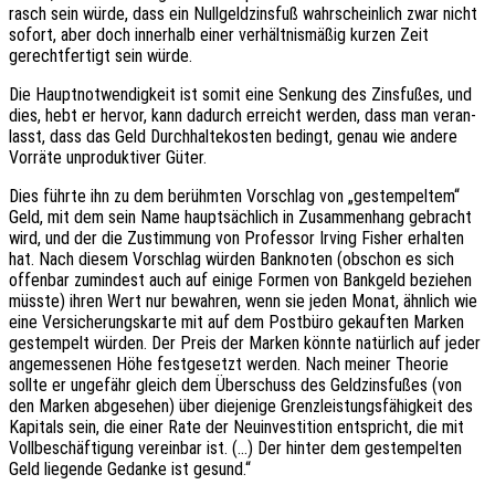
rasch sein würde, dass ein Null­geld­zins­fuß wahr­schein­lich zwar nicht
sofort, aber doch inner­halb einer verhält­nis­mä­ßig kurzen Zeit
gerecht­fer­tigt sein würde.
Die Haupt­not­wen­dig­keit ist somit eine Senkung des Zins­fu­ßes, und
dies, hebt er hervor, kann dadurch erreicht werden, dass man veran­
lasst, dass das Geld Durch­hal­te­kos­ten bedingt, genau wie andere
Vorrä­te unpro­duk­ti­ver Güter.
Dies führte ihn zu dem berühm­ten Vorschlag von „gestem­pel­tem“
Geld, mit dem sein Name haupt­säch­lich in Zusam­men­hang gebracht
wird, und der die Zustim­mung von Profes­sor Irving Fisher erhal­ten
hat. Nach diesem Vorschlag würden Bank­no­ten (obschon es sich
offen­bar zumin­dest auch auf einige Formen von Bank­geld bezie­hen
müsste) ihren Wert nur bewah­ren, wenn sie jeden Monat, ähnlich wie
eine Versi­che­rungs­kar­te mit auf dem Post­bü­ro gekauf­ten Marken
gestem­pelt würden. Der Preis der Marken könnte natür­lich auf jeder
ange­mes­se­nen Höhe fest­ge­setzt werden. Nach meiner Theo­rie
sollte er unge­fähr gleich dem Über­schuss des Geld­zins­fu­ßes (von
den Marken abge­se­hen) über dieje­ni­ge Grenz­leis­tungs­fä­hig­keit des
Kapi­tals sein, die einer Rate der Neuin­ves­ti­ti­on entspricht, die mit
Voll­be­schäf­ti­gung verein­bar ist. (…) Der hinter dem gestem­pel­ten
Geld liegen­de Gedan­ke ist gesund.“