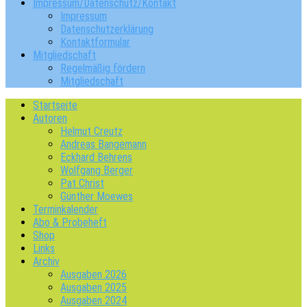
Impressum/Datenschutz/Kontakt
Impressum
Datenschutzerklärung
Kontaktformular
Mitgliedschaft
Regelmäßig fördern
Mitgliedschaft
Startseite
Autoren
Helmut Creutz
Andreas Bangemann
Eckhard Behrens
Wolfgang Berger
Pat Christ
Günther Moewes
Terminkalender
Abo & Probeheft
Shop
Links
Archiv
Ausgaben 2026
Ausgaben 2025
Ausgaben 2024