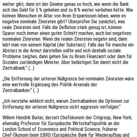
weiter gibt, dann ist der Gewinn genau so hoch, wie wenn die Bank
sich das Geld für 5 % gelie­hen und zu 8 % weiter verlie­hen hätte. Wie
können Menschen im Alter von ihren Erspar­nis­sen leben, wenn es
nega­ti­ve nomi­na­le Zins­ra­ten gibt? Überprüfen Sie zunächst, was
reale Zins­ra­ten sind. Falls die Defla­ti­on stark genug ist, können
Sparer noch immer einen guten Schnitt machen, auch bei nega­ti­ven
nomi­na­len Zins­ra­ten. Wenn die realen Zins­ra­ten nega­tiv sind, dann
lebt man von seinem Kapi­tal (der Substanz). Falls das für manche ein
Absturz in die Armut darstel­len sollte und sich deshalb sozia­le
Proble­me zeig­ten, dann gehen Sie zu Ihrem Finanz­amt oder dem für
Sozia­les zuständigen Minis­ter. Aber belästigen Sie damit nicht die
Zentralbank.“ (…)
„Die Entfer­nung der unte­ren Null­gren­ze bei nomi­na­len Zins­ra­ten wäre
eine wert­vol­le Ergänzung des Poli­tik-Arse­nals der
Zentralbanken.“ (…)
„Ich verste­he wirk­lich nicht, warum Zentral­ban­ken die Optio­nen zur
Entfer­nung der unte­ren Null­gren­ze nicht aggres­siv verfolgen.“
Willem Hendrik Buiter, derzeit Chef­öko­nom der Citigroup, New York;
ehema­lig Profes­sor für Europäische Wirt­schafts­po­li­tik an der
London School of Econo­mics and Poli­ti­cal Science; früherer
Chef‑Ökonom beim EBRD (Europäische Bank für Wieder­auf­bau und