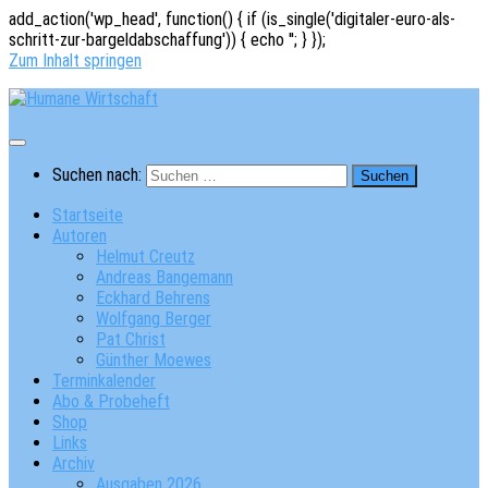
add_action('wp_head', function() { if (is_single('digitaler-euro-als-
schritt-zur-bargeldabschaffung')) { echo '
'; } });
Zum Inhalt springen
Suchen nach:
Startseite
Autoren
Helmut Creutz
Andreas Bangemann
Eckhard Behrens
Wolfgang Berger
Pat Christ
Günther Moewes
Terminkalender
Abo & Probeheft
Shop
Links
Archiv
Ausgaben 2026