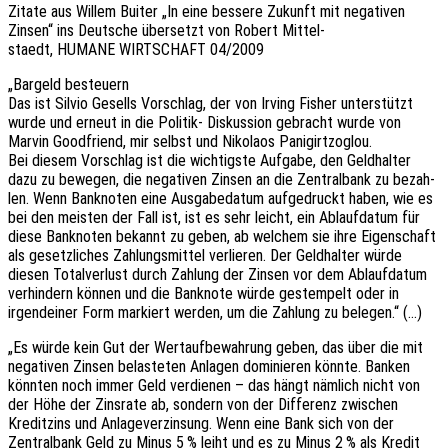
Zitate aus Willem Buiter „In eine besse­re Zukunft mit nega­ti­ven
Zinsen“ ins Deut­sche über­setzt von Robert Mittel-
staedt, HUMANE WIRTSCHAFT 04/2009
„Bargeld besteu­ern
Das ist Silvio Gesells Vorschlag, der von Irving Fisher unterstützt
wurde und erneut in die Poli­tik- Diskus­si­on gebracht wurde von
Marvin Good­fri­end, mir selbst und Niko­la­os Panigirtzoglou.
Bei diesem Vorschlag ist die wich­tigs­te Aufga­be, den Geld­hal­ter
dazu zu bewe­gen, die nega­ti­ven Zinsen an die Zentral­bank zu bezah­
len. Wenn Bank­no­ten eine Ausga­be­da­tum aufge­druckt haben, wie es
bei den meis­ten der Fall ist, ist es sehr leicht, ein Ablauf­da­tum für
diese Bank­no­ten bekannt zu geben, ab welchem sie ihre Eigen­schaft
als gesetz­li­ches Zahlungs­mit­tel verlie­ren. Der Geld­hal­ter würde
diesen Total­ver­lust durch Zahlung der Zinsen vor dem Ablauf­da­tum
verhin­dern können und die Bank­no­te würde gestem­pelt oder in
irgend­ei­ner Form markiert werden, um die Zahlung zu belegen.“ (…)
„Es würde kein Gut der Wertauf­be­wah­rung geben, das über die mit
nega­ti­ven Zinsen belas­te­ten Anla­gen domi­nie­ren könnte. Banken
könnten noch immer Geld verdie­nen – das hängt nämlich nicht von
der Höhe der Zins­ra­te ab, sondern von der Diffe­renz zwischen
Kredit­zins und Anla­ge­ver­zin­sung. Wenn eine Bank sich von der
Zentral­bank Geld zu Minus 5 % leiht und es zu Minus 2 % als Kredit