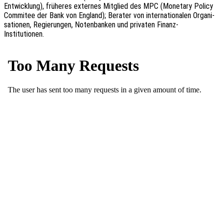
Entwick­lung), früheres exter­nes Mitglied des MPC (Mone­ta­ry Policy
Commi­tee der Bank von England); Bera­ter von inter­na­tio­na­len Orga­ni­
sa­tio­nen, Regie­run­gen, Noten­ban­ken und priva­ten Finanz-
Institutionen.