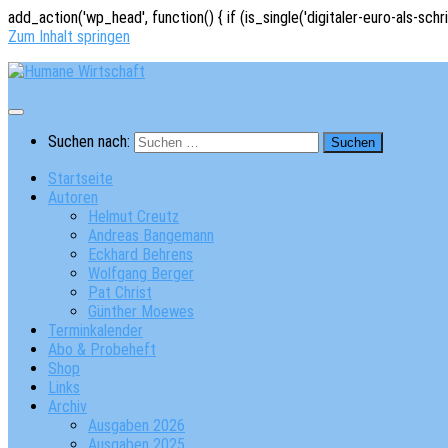
add_action('wp_head', function() { if (is_single('digitaler-euro-als-schr
Zum Inhalt springen
Suchen nach:
Startseite
Autoren
Helmut Creutz
Andreas Bangemann
Eckhard Behrens
Wolfgang Berger
Pat Christ
Günther Moewes
Terminkalender
Abo & Probeheft
Shop
Links
Archiv
Ausgaben 2026
Ausgaben 2025