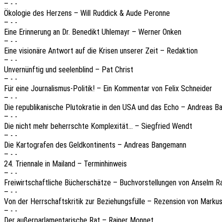
– - -
Ökolo­gie des Herzens – Will Ruddick & Aude Peronne
– - -
Eine Erin­ne­rung an Dr. Bene­dikt Uhle­mayr – Werner Onken
– - -
Eine visio­nä­re Antwort auf die Krisen unse­rer Zeit – Redaktion
– - -
Unver­nünf­tig und seelen­blind – Pat Christ
– - -
Für eine Jour­na­lis­mus-Poli­tik! – Ein Kommen­tar von Felix Schneider
– - -
Die repu­bli­ka­ni­sche Pluto­kra­tie in den USA und das Echo – Andre­as
– - -
Die nicht mehr beherrsch­te Komple­xi­tät… – Sieg­fried Wendt
– - -
Die Karto­gra­fen des Geld­kon­ti­nents – Andre­as Bangemann
– - -
24. Trien­na­le in Mailand – Terminhinweis
– - -
Frei­wirt­schaft­li­che Bücher­schät­ze – Buch­vor­stel­lun­gen von Anselm 
– - -
Von der Herr­schafts­kri­tik zur Bezie­hungs­fül­le – Rezen­si­on von Mark
– - -
Der außer­par­la­men­ta­ri­sche Rat – Rainer Monnet