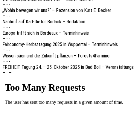
– - -
„Wohin bewe­gen wir uns?“ – Rezen­si­on von Kurt E. Becker
– - -
Nach­ruf auf Karl-Dieter Bodack – Redaktion
– - -
Europa trifft sich in Bordeaux – Terminhinweis
– - -
Fair­co­no­my-Herbst­ta­gung 2025 in Wupper­tal – Terminhinweis
– - -
Wissen säen und die Zukunft pflan­zen – Forests4Farming
– - -
FREIHEIT Tagung 24. – 25. Okto­ber 2025 in Bad Boll – Veran­stal­tungs
– - –