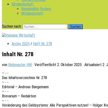
Mitgliedschaft
Regelmäßig fördern
Mitgliedschaft
Suchen nach:
Archiv 2025
/
Heft Nr. 278
Inhalt Nr. 278
von
Webmaster HW
· Veröffentlicht
2. Oktober 2025
· Aktualisiert
2. 
– - -
Das Inhalts­ver­zeich­nis Nr. 278
– - -
Edito­ri­al – Andre­as Bangemann
– - -
Breva­ri­um – Redaktion
– - -
Verän­de­rung des Geld­sys­tems: Alle Perspek­ti­ven nutzen! – Holger Kr