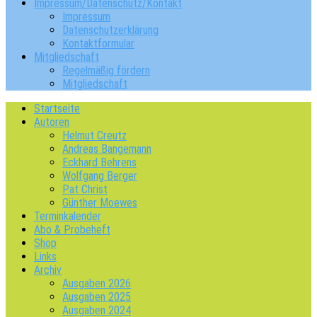
Impressum/Datenschutz/Kontakt
Impressum
Datenschutzerklärung
Kontaktformular
Mitgliedschaft
Regelmäßig fördern
Mitgliedschaft
Startseite
Autoren
Helmut Creutz
Andreas Bangemann
Eckhard Behrens
Wolfgang Berger
Pat Christ
Günther Moewes
Terminkalender
Abo & Probeheft
Shop
Links
Archiv
Ausgaben 2026
Ausgaben 2025
Ausgaben 2024