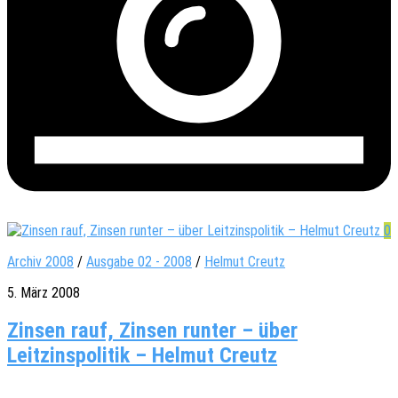
0
Archiv 2008
/
Ausgabe 02 - 2008
/
Helmut Creutz
5. März 2008
Zinsen rauf, Zinsen runter – über
Leitzinspolitik – Helmut Creutz