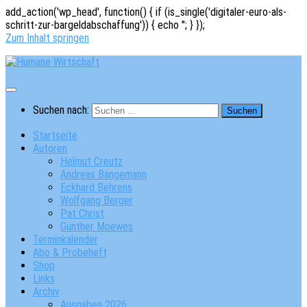
add_action('wp_head', function() { if (is_single('digitaler-euro-als-
schritt-zur-bargeldabschaffung')) { echo '
'; } });
Zum Inhalt springen
Suchen nach:
Startseite
Autoren
Helmut Creutz
Andreas Bangemann
Eckhard Behrens
Wolfgang Berger
Pat Christ
Günther Moewes
Terminkalender
Abo & Probeheft
Shop
Links
Archiv
Ausgaben 2026