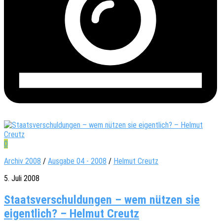
0
Archiv 2008
/
Ausgabe 04 - 2008
/
Helmut Creutz
5. Juli 2008
Staatsverschuldungen – wem nützen sie
eigentlich? – Helmut Creutz