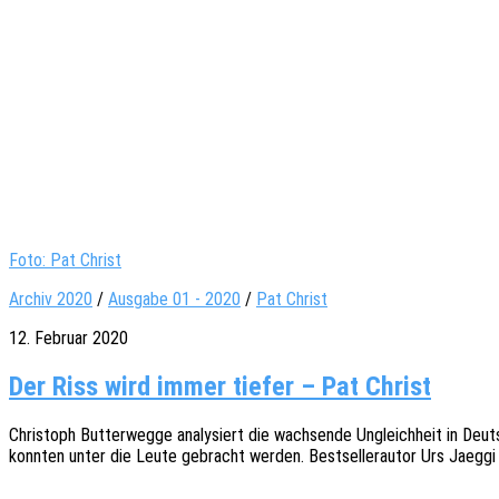
Foto: Pat Christ
Archiv 2020
/
Ausgabe 01 - 2020
/
Pat Christ
12. Februar 2020
Der Riss wird immer tiefer – Pat Christ
Chris­toph Butter­weg­ge analy­siert die wach­sen­de Ungleich­heit in Deu
konn­ten unter die Leute gebracht werden. Best­sel­ler­au­tor Urs Jaeggi