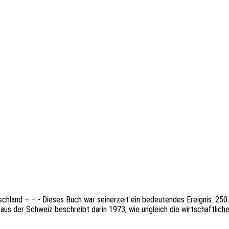
tsch­land – – - Dieses Buch war seiner­zeit ein bedeu­ten­des Ereig­nis: 250
 aus der Schweiz beschreibt darin 1973, wie ungleich die wirt­schaft­li­che