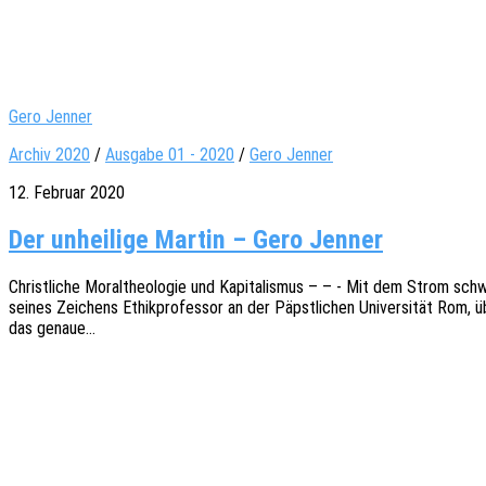
Gero Jenner
Archiv 2020
/
Ausgabe 01 - 2020
/
Gero Jenner
12. Februar 2020
Der unheilige Martin – Gero Jenner
Christ­li­che Moral­theo­lo­gie und Kapi­ta­lis­mus – – - Mit dem Strom sc
seines Zeichens Ethik­pro­fes­sor an der Päpst­li­chen Univer­si­tät Rom,
das genaue…