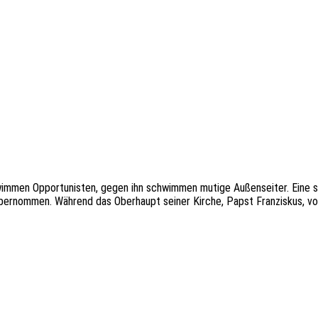
hwim­men Oppor­tu­nis­ten, gegen ihn schwim­men mutige Außen­sei­ter. Eine so
 über­nom­men. Während das Ober­haupt seiner Kirche, Papst Fran­zis­kus, vom