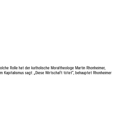
lche Rolle hat der katho­li­sche Moral­theo­lo­ge Martin Rhon­hei­mer,
 Kapi­ta­lis­mus sagt: „Diese Wirt­schaft tötet“, behaup­tet Rhon­hei­mer