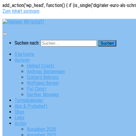
add_action('wp_head', function() { if (is_single('digitaler-euro-als-schr
Zum Inhalt springen
Suchen nach:
Startseite
Autoren
Helmut Creutz
Andreas Bangemann
Eckhard Behrens
Wolfgang Berger
Pat Christ
Günther Moewes
Terminkalender
Abo & Probeheft
Shop
Links
Archiv
Ausgaben 2026
Ausgaben 2025