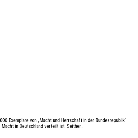
.000 Exem­pla­re von „Macht und Herr­schaft in der Bundes­re­pu­blik“
 Macht in Deutsch­land verteilt ist. Seither…