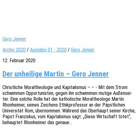
Gero Jenner
Archiv 2020
/
Ausgabe 01 - 2020
/
Gero Jenner
12. Februar 2020
Der unheilige Martin – Gero Jenner
Christ­li­che Moral­theo­lo­gie und Kapi­ta­lis­mus – – - Mit dem Strom
schwim­men Oppor­tu­nis­ten, gegen ihn schwim­men mutige Außen­sei­
ter. Eine solche Rolle hat der katho­li­sche Moral­theo­lo­ge Martin
Rhon­hei­mer, seines Zeichens Ethik­pro­fes­sor an der Päpst­li­chen
Univer­si­tät Rom, über­nom­men. Während das Ober­haupt seiner Kirche,
Papst Fran­zis­kus, vom Kapi­ta­lis­mus sagt: „Diese Wirt­schaft tötet“,
behaup­tet Rhon­hei­mer das genaue…