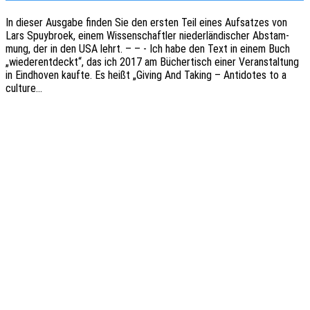
In dieser Ausga­be finden Sie den ersten Teil eines Aufsat­zes von
Lars Spuy­br­oek, einem Wissen­schaft­ler nieder­län­di­scher Abstam­
mung, der in den USA lehrt. – – - Ich habe den Text in einem Buch
„wieder­ent­deckt“, das ich 2017 am Bücher­tisch einer Veran­stal­tung
in Eind­ho­ven kaufte. Es heißt „Giving And Taking – Anti­do­tes to a
culture…