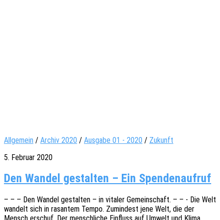
Allgemein
/
Archiv 2020
/
Ausgabe 01 - 2020
/
Zukunft
5. Februar 2020
Den Wandel gestalten – Ein Spendenaufruf
– – – Den Wandel gestal­ten – in vita­ler Gemein­schaft. – – - Die Welt
wandelt sich in rasan­tem Tempo. Zumin­dest jene Welt, die der
Mensch erschuf. Der mensch­li­che Einfluss auf Umwelt und Klima,