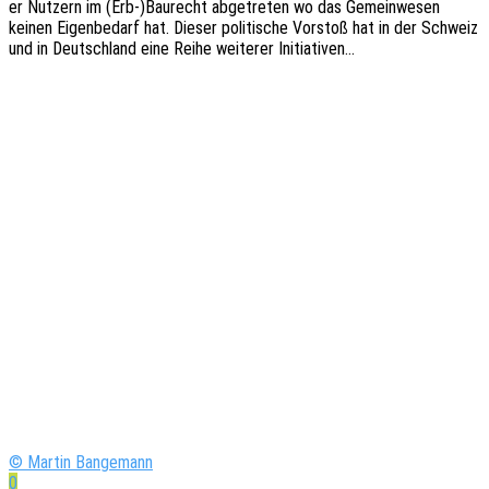
er Nutzern im (Erb-)Baurecht abge­tre­ten wo das Gemein­we­sen
keinen Eigen­be­darf hat. Dieser poli­ti­sche Vorstoß hat in der Schweiz
und in Deutsch­land eine Reihe weite­rer Initiativen…
© Martin Bangemann
0