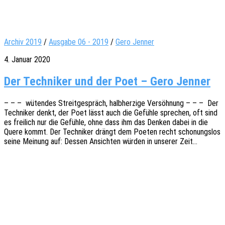
Archiv 2019
/
Ausgabe 06 - 2019
/
Gero Jenner
4. Januar 2020
Der Techniker und der Poet – Gero Jenner
– – – wüten­des Streit­ge­spräch, halb­her­zi­ge Versöh­nung – – – Der
Tech­ni­ker denkt, der Poet lässt auch die Gefüh­le spre­chen, oft sind
es frei­lich nur die Gefüh­le, ohne dass ihm das Denken dabei in die
Quere kommt. Der Tech­ni­ker drängt dem Poeten recht scho­nungs­los
seine Meinung auf: Dessen Ansich­ten würden in unse­rer Zeit…