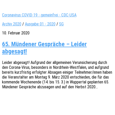
Coronavirus COVID-19 - gemeinfrei - CDC-USA
Archiv 2020
/
Ausgabe 01 - 2020
/
SG
10. Februar 2020
65. Mündener Gespräche – Leider
abgesagt!
Leider abge­sagt! Aufgrund der allge­mei­nen Verun­si­che­rung durch
den Corona-Virus, beson­ders in Nord­rhein-West­fa­len, und aufgrund
bereits kurz­fris­tig erfolg­ter Absa­gen eini­ger Teilnehmer/innen haben
die Veran­stal­ter am Montag 9. März 2020 entschie­den, die für das
kommen­de Wochen­en­de (14. bis 15. 3.) in Wupper­tal geplan­ten 65.
Münde­ner Gesprä­che abzu­sa­gen und auf den Herbst 2020…