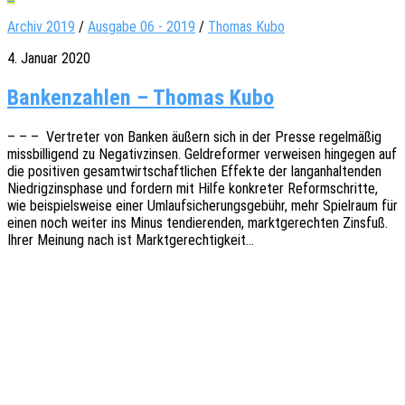
Archiv 2019
/
Ausgabe 06 - 2019
/
Thomas Kubo
4. Januar 2020
Bankenzahlen – Thomas Kubo
– – – Vertre­ter von Banken äußern sich in der Presse regel­mä­ßig
miss­bil­li­gend zu Nega­tiv­zin­sen. Geld­re­for­mer verwei­sen hinge­gen auf
die posi­ti­ven gesamt­wirt­schaft­li­chen Effek­te der lang­an­hal­ten­den
Nied­rig­zins­pha­se und fordern mit Hilfe konkre­ter Reform­schrit­te,
wie beispiels­wei­se einer Umlauf­si­che­rungs­ge­bühr, mehr Spiel­raum für
einen noch weiter ins Minus tendie­ren­den, markt­ge­rech­ten Zins­fuß.
Ihrer Meinung nach ist Marktgerechtigkeit…