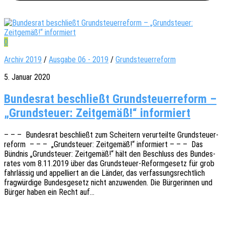
0
Archiv 2019
/
Ausgabe 06 - 2019
/
Grundsteuerreform
5. Januar 2020
Bundesrat beschließt Grundsteuerreform –
„Grundsteuer: Zeitgemäß!“ informiert
– – – Bundes­rat beschließt zum Schei­tern verur­teil­te Grund­steu­er­
re­form – – – „Grund­steu­er: Zeit­ge­mäß!“ infor­miert – – – Das
Bünd­nis „Grund­steu­er: Zeit­ge­mäß!“ hält den Beschluss des Bundes­
ra­tes vom 8.11.2019 über das Grun­d­steu­er-Refor­m­­ge­­setz für grob
fahr­läs­sig und appel­liert an die Länder, das verfas­sungs­recht­lich
frag­wür­di­ge Bundes­ge­setz nicht anzu­wen­den. Die Bürge­rin­nen und
Bürger haben ein Recht auf…