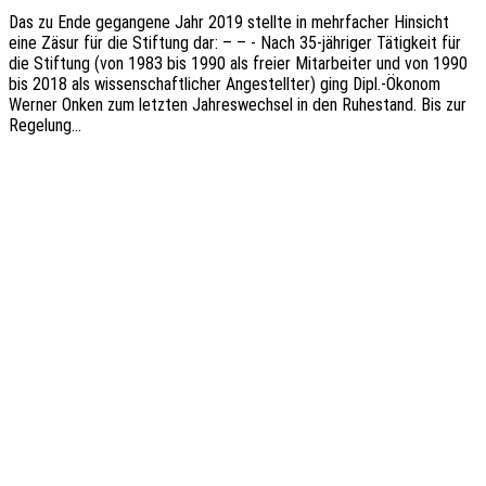
Das zu Ende gegan­ge­ne Jahr 2019 stell­te in mehr­fa­cher Hinsicht
eine Zäsur für die Stif­tung dar: – – - Nach 35-jähri­­ger Tätig­keit für
die Stif­tung (von 1983 bis 1990 als freier Mitar­bei­ter und von 1990
bis 2018 als wissen­schaft­li­cher Ange­stell­ter) ging Dipl.-Ökonom
Werner Onken zum letz­ten Jahres­wech­sel in den Ruhe­stand. Bis zur
Regelung…