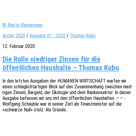
© Martin Bangemann
Archiv 2020
/
Ausgabe 01 - 2020
/
Thomas Kubo
12. Februar 2020
Die Rolle niedriger Zinsen für die
öffentlichen Haushalte – Thomas Kubo
In den letz­ten Ausga­ben der HUMANEN WIRTSCHAFT warfen wir
einen schlag­licht­ar­ti­gen Blick auf den Zusam­men­hang zwischen nied­
ri­gen Zinsen, Bargeld, der Ökolo­gie und dem Banken­sek­tor. In dieser
Ausga­be befas­sen wir uns mit den öffent­li­chen Haus­hal­ten. – – -
Wolf­gang Schäub­le war in seiner Zeit als Finanz­mi­nis­ter auf die
»schwar­ze Null« stolz. Als Gründe…