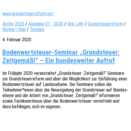
www.grundsteuerreform.net
Archiv 2020
/
Ausgabe 01 - 2020
/
Dirk Löhr
/
Grundsteuerreform
/
Norbert Olah
/
Termine
4. Februar 2020
Bodenwertsteuer-Seminar „Grundsteuer:
Zeitgemäß!“ – Ein bundesweiter Aufruf
Im Früh­jahr 2020 veran­stal­tet „Grund­steu­er: Zeit­ge­mäß!“ Semi­na­re
zur Grund­steu­er­re­form und über die Möglich­keit zur Einfüh­rung einer
Boden­wert­steu­er auf Landes­ebe­ne. Die Semi­na­re sollen die
Teilnehmer*innen über die Neure­ge­lung der Grund­steu­er auf Bundes­
ebe­ne und die Arbeit von „Grund­steu­er: Zeit­ge­mäß!“ infor­mie­ren
sowie Fach­kennt­nis­se über die Boden­wert­steu­er vermit­teln und
dazu befä­hi­gen, sich im eigenen…