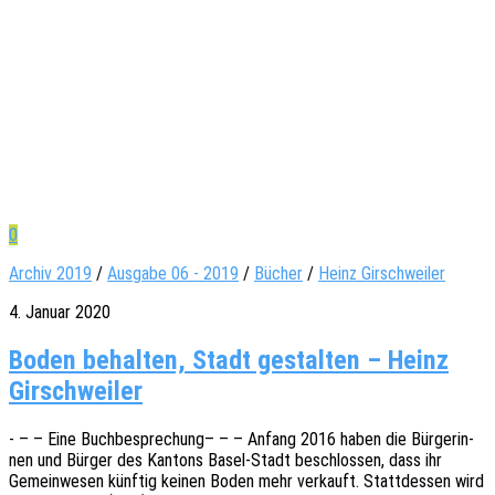
0
Archiv 2019
/
Ausgabe 06 - 2019
/
Bücher
/
Heinz Girschweiler
4. Januar 2020
Boden behalten, Stadt gestalten – Heinz
Girschweiler
- – – Eine Buch­be­spre­chung– – – Anfang 2016 haben die Bürge­rin­
nen und Bürger des Kantons Basel-Stadt beschlos­sen, dass ihr
Gemein­we­sen künf­tig keinen Boden mehr verkauft. Statt­des­sen wird