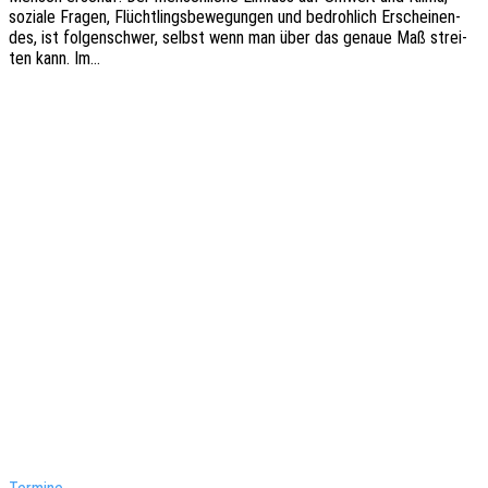
sozia­le Fragen, Flücht­lings­be­we­gun­gen und bedroh­lich Erschei­nen­
des, ist folgen­schwer, selbst wenn man über das genaue Maß strei­
ten kann. Im…