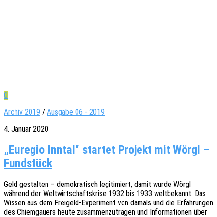
0
Archiv 2019
/
Ausgabe 06 - 2019
4. Januar 2020
„Euregio Inntal“ startet Projekt mit Wörgl –
Fundstück
Geld gestal­ten – demo­kra­tisch legi­ti­miert, damit wurde Wörgl
während der Welt­wirt­schafts­kri­se 1932 bis 1933 welt­be­kannt. Das
Wissen aus dem Frei­­geld-Expe­ri­­ment von damals und die Erfah­run­gen
des Chiem­gau­ers heute zusam­men­zu­tra­gen und Infor­ma­tio­nen über