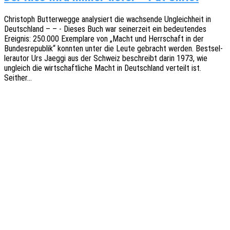
Chris­toph Butter­weg­ge analy­siert die wach­sen­de Ungleich­heit in
Deutsch­land – – - Dieses Buch war seiner­zeit ein bedeu­ten­des
Ereig­nis: 250.000 Exem­pla­re von „Macht und Herr­schaft in der
Bundes­re­pu­blik“ konn­ten unter die Leute gebracht werden. Best­sel­
ler­au­tor Urs Jaeggi aus der Schweiz beschreibt darin 1973, wie
ungleich die wirt­schaft­li­che Macht in Deutsch­land verteilt ist.
Seither…