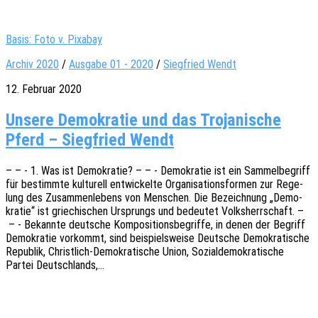
Basis: Foto v. Pixabay
Archiv 2020
/
Ausgabe 01 - 2020
/
Siegfried Wendt
12. Februar 2020
Unsere Demokratie und das Trojanische
Pferd – Siegfried Wendt
– – - 1. Was ist Demo­kra­tie? – – - Demo­kra­tie ist ein Sammel­be­griff
für bestimm­te kultu­rell entwi­ckel­te Orga­ni­sa­ti­ons­for­men zur Rege­
lung des Zusam­men­le­bens von Menschen. Die Bezeich­nung „Demo­
kra­tie“ ist grie­chi­schen Ursprungs und bedeu­tet Volks­herr­schaft. –
– - Bekann­te deut­sche Kompo­si­ti­ons­be­grif­fe, in denen der Begriff
Demo­kra­tie vorkommt, sind beispiels­wei­se Deut­sche Demo­kra­ti­sche
Repu­blik, Chris­t­­lich-Demo­­kra­­ti­­sche Union, Sozi­al­de­mo­kra­ti­sche
Partei Deutschlands,…