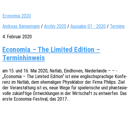
Economia 2020
Andreas Bangemann
/
Archiv 2020
/
Ausgabe 01 - 2020
/
Termine
4. Februar 2020
Economia – The Limited Edition –
Terminhinweis
am 15. und 16. Mai 2020, Natlab, Eind­ho­ven, Nieder­lan­de – – -
„Econo­mia – The Limi­t­ed Editi­on“ ist eine englisch­spra­chi­ge Konfe­
renz im Natlab, dem ehema­li­gen Physik­la­bor der Firma Phil­ips. Ziel
der Veran­stal­tung ist es, neue Wege für spie­le­ri­sche und phan­ta­sie­
vol­le zukünf­ti­ge Entwick­lun­gen in der Wirt­schaft zu entwer­fen. Das
erste Econo­­­mia-Festi­­val, das 2017…