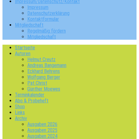
Impressum/Datenschutz/Kontakt
Impressum
Datenschutzerklärung
Kontaktformular
Mitgliedschaft
Regelmäßig fördern
Mitgliedschaft
Startseite
Autoren
Helmut Creutz
Andreas Bangemann
Eckhard Behrens
Wolfgang Berger
Pat Christ
Günther Moewes
Terminkalender
Abo & Probeheft
Shop
Links
Archiv
Ausgaben 2026
Ausgaben 2025
Ausgaben 2024