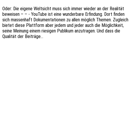
Oder: Die eigene Welt­sicht muss sich immer wieder an der Reali­tät
bewei­sen – – - YouTube ist eine wunder­ba­re Erfin­dung. Dort finden
sich massen­haft Doku­men­ta­tio­nen zu allen möglich Themen. Zugleich
bietet diese Platt­form aber jedem und jeder auch die Möglich­keit,
seine Meinung einem riesi­gen Publi­kum anzu­tra­gen. Und dass die
Quali­tät der Beiträge…