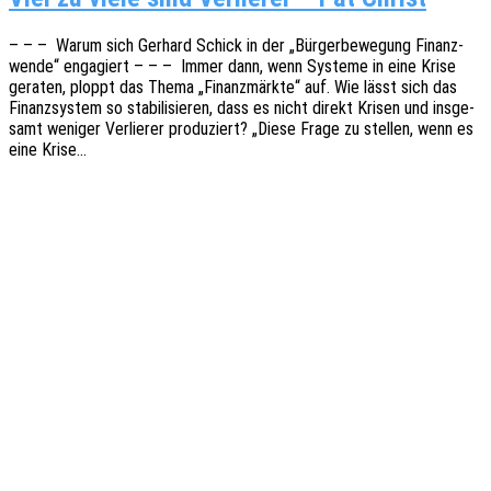
– – – Warum sich Gerhard Schick in der „Bürger­be­we­gung Finanz­
wen­de“ enga­giert – – – Immer dann, wenn Syste­me in eine Krise
gera­ten, ploppt das Thema „Finanz­märk­te“ auf. Wie lässt sich das
Finanz­sys­tem so stabi­li­sie­ren, dass es nicht direkt Krisen und insge­
samt weni­ger Verlie­rer produ­ziert? „Diese Frage zu stel­len, wenn es
eine Krise…