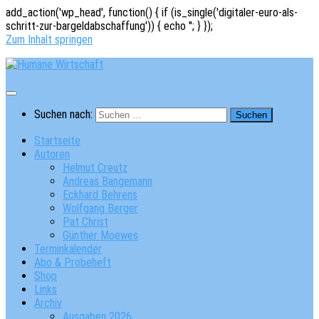
add_action('wp_head', function() { if (is_single('digitaler-euro-als-
schritt-zur-bargeldabschaffung')) { echo '
'; } });
Zum Inhalt springen
Suchen nach:
Startseite
Autoren
Helmut Creutz
Andreas Bangemann
Eckhard Behrens
Wolfgang Berger
Pat Christ
Günther Moewes
Terminkalender
Abo & Probeheft
Shop
Links
Archiv
Ausgaben 2026