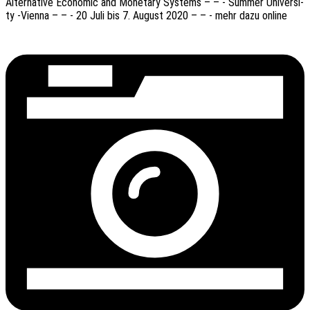
Alter­na­ti­ve Econo­mic and Mone­ta­ry Systems – – - Summer Univer­si­
ty ‑Vienna – – - 20 Juli bis 7. August 2020 – – - mehr dazu online