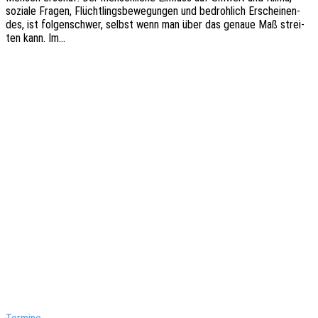
sozia­le Fragen, Flücht­lings­be­we­gun­gen und bedroh­lich Erschei­nen­
des, ist folgen­schwer, selbst wenn man über das genaue Maß strei­
ten kann. Im…