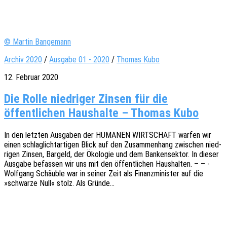
© Martin Bangemann
Archiv 2020
/
Ausgabe 01 - 2020
/
Thomas Kubo
12. Februar 2020
Die Rolle niedriger Zinsen für die
öffentlichen Haushalte – Thomas Kubo
In den letz­ten Ausga­ben der HUMANEN WIRTSCHAFT warfen wir
einen schlag­licht­ar­ti­gen Blick auf den Zusam­men­hang zwischen nied­
ri­gen Zinsen, Bargeld, der Ökolo­gie und dem Banken­sek­tor. In dieser
Ausga­be befas­sen wir uns mit den öffent­li­chen Haus­hal­ten. – – -
Wolf­gang Schäub­le war in seiner Zeit als Finanz­mi­nis­ter auf die
»schwar­ze Null« stolz. Als Gründe…