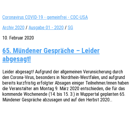
Coronavirus COVID-19 - gemeinfrei - CDC-USA
Archiv 2020
/
Ausgabe 01 - 2020
/
SG
10. Februar 2020
65. Mündener Gespräche – Leider
abgesagt!
Leider abge­sagt! Aufgrund der allge­mei­nen Verun­si­che­rung durch
den Corona-Virus, beson­ders in Nord­rhein-West­fa­len, und aufgrund
bereits kurz­fris­tig erfolg­ter Absa­gen eini­ger Teilnehmer/innen haben
die Veran­stal­ter am Montag 9. März 2020 entschie­den, die für das
kommen­de Wochen­en­de (14. bis 15. 3.) in Wupper­tal geplan­ten 65.
Münde­ner Gesprä­che abzu­sa­gen und auf den Herbst 2020…