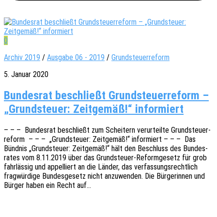
0
Archiv 2019
/
Ausgabe 06 - 2019
/
Grundsteuerreform
5. Januar 2020
Bundesrat beschließt Grundsteuerreform –
„Grundsteuer: Zeitgemäß!“ informiert
– – – Bundes­rat beschließt zum Schei­tern verur­teil­te Grund­steu­er­
re­form – – – „Grund­steu­er: Zeit­ge­mäß!“ infor­miert – – – Das
Bünd­nis „Grund­steu­er: Zeit­ge­mäß!“ hält den Beschluss des Bundes­
ra­tes vom 8.11.2019 über das Grun­d­steu­er-Refor­m­­ge­­setz für grob
fahr­läs­sig und appel­liert an die Länder, das verfas­sungs­recht­lich
frag­wür­di­ge Bundes­ge­setz nicht anzu­wen­den. Die Bürge­rin­nen und
Bürger haben ein Recht auf…