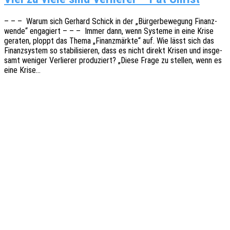
– – – Warum sich Gerhard Schick in der „Bürger­be­we­gung Finanz­
wen­de“ enga­giert – – – Immer dann, wenn Syste­me in eine Krise
gera­ten, ploppt das Thema „Finanz­märk­te“ auf. Wie lässt sich das
Finanz­sys­tem so stabi­li­sie­ren, dass es nicht direkt Krisen und insge­
samt weni­ger Verlie­rer produ­ziert? „Diese Frage zu stel­len, wenn es
eine Krise…