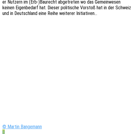
er Nutzern im (Erb-)Baurecht abge­tre­ten wo das Gemein­we­sen
keinen Eigen­be­darf hat. Dieser poli­ti­sche Vorstoß hat in der Schweiz
und in Deutsch­land eine Reihe weite­rer Initiativen…
© Martin Bangemann
0