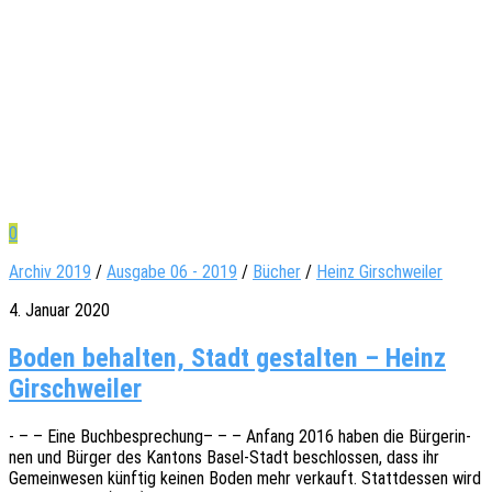
0
Archiv 2019
/
Ausgabe 06 - 2019
/
Bücher
/
Heinz Girschweiler
4. Januar 2020
Boden behalten, Stadt gestalten – Heinz
Girschweiler
- – – Eine Buch­be­spre­chung– – – Anfang 2016 haben die Bürge­rin­
nen und Bürger des Kantons Basel-Stadt beschlos­sen, dass ihr
Gemein­we­sen künf­tig keinen Boden mehr verkauft. Statt­des­sen wird