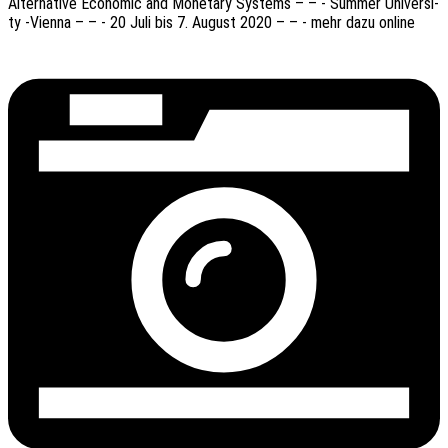
Alter­na­ti­ve Econo­mic and Mone­ta­ry Systems – – - Summer Univer­si­
ty ‑Vienna – – - 20 Juli bis 7. August 2020 – – - mehr dazu online