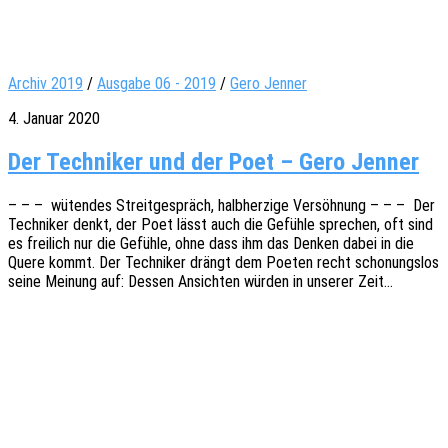
Archiv 2019
/
Ausgabe 06 - 2019
/
Gero Jenner
4. Januar 2020
Der Techniker und der Poet – Gero Jenner
– – – wüten­des Streit­ge­spräch, halb­her­zi­ge Versöh­nung – – – Der
Tech­ni­ker denkt, der Poet lässt auch die Gefüh­le spre­chen, oft sind
es frei­lich nur die Gefüh­le, ohne dass ihm das Denken dabei in die
Quere kommt. Der Tech­ni­ker drängt dem Poeten recht scho­nungs­los
seine Meinung auf: Dessen Ansich­ten würden in unse­rer Zeit…