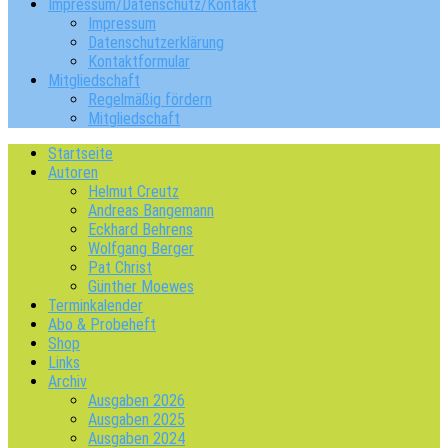
Impressum/Datenschutz/Kontakt
Impressum
Datenschutzerklärung
Kontaktformular
Mitgliedschaft
Regelmäßig fördern
Mitgliedschaft
Startseite
Autoren
Helmut Creutz
Andreas Bangemann
Eckhard Behrens
Wolfgang Berger
Pat Christ
Günther Moewes
Terminkalender
Abo & Probeheft
Shop
Links
Archiv
Ausgaben 2026
Ausgaben 2025
Ausgaben 2024