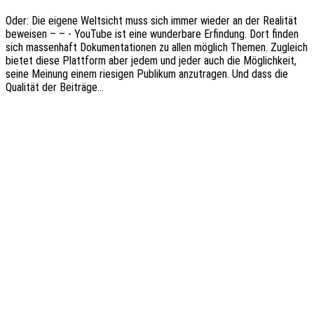
Oder: Die eigene Welt­sicht muss sich immer wieder an der Reali­tät
bewei­sen – – - YouTube ist eine wunder­ba­re Erfin­dung. Dort finden
sich massen­haft Doku­men­ta­tio­nen zu allen möglich Themen. Zugleich
bietet diese Platt­form aber jedem und jeder auch die Möglich­keit,
seine Meinung einem riesi­gen Publi­kum anzu­tra­gen. Und dass die
Quali­tät der Beiträge…