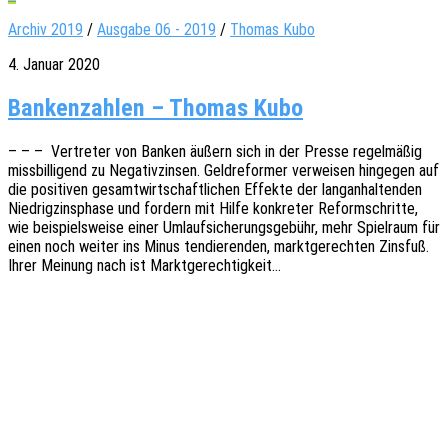
Archiv 2019
/
Ausgabe 06 - 2019
/
Thomas Kubo
4. Januar 2020
Bankenzahlen – Thomas Kubo
– – – Vertre­ter von Banken äußern sich in der Presse regel­mä­ßig
miss­bil­li­gend zu Nega­tiv­zin­sen. Geld­re­for­mer verwei­sen hinge­gen auf
die posi­ti­ven gesamt­wirt­schaft­li­chen Effek­te der lang­an­hal­ten­den
Nied­rig­zins­pha­se und fordern mit Hilfe konkre­ter Reform­schrit­te,
wie beispiels­wei­se einer Umlauf­si­che­rungs­ge­bühr, mehr Spiel­raum für
einen noch weiter ins Minus tendie­ren­den, markt­ge­rech­ten Zins­fuß.
Ihrer Meinung nach ist Marktgerechtigkeit…