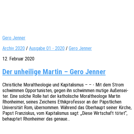
Gero Jenner
Archiv 2020
/
Ausgabe 01 - 2020
/
Gero Jenner
12. Februar 2020
Der unheilige Martin – Gero Jenner
Christ­li­che Moral­theo­lo­gie und Kapi­ta­lis­mus – – - Mit dem Strom
schwim­men Oppor­tu­nis­ten, gegen ihn schwim­men mutige Außen­sei­
ter. Eine solche Rolle hat der katho­li­sche Moral­theo­lo­ge Martin
Rhon­hei­mer, seines Zeichens Ethik­pro­fes­sor an der Päpst­li­chen
Univer­si­tät Rom, über­nom­men. Während das Ober­haupt seiner Kirche,
Papst Fran­zis­kus, vom Kapi­ta­lis­mus sagt: „Diese Wirt­schaft tötet“,
behaup­tet Rhon­hei­mer das genaue…