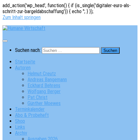
add_action('wp_head', function() { if (is_single('digitaler-euro-als-
schritt-zur-bargeldabschaffung')) { echo '
'; } });
Zum Inhalt springen
Suchen nach:
Startseite
Autoren
Helmut Creutz
Andreas Bangemann
Eckhard Behrens
Wolfgang Berger
Pat Christ
Günther Moewes
Terminkalender
Abo & Probeheft
Shop
Links
Archiv
Ausgaben 2026