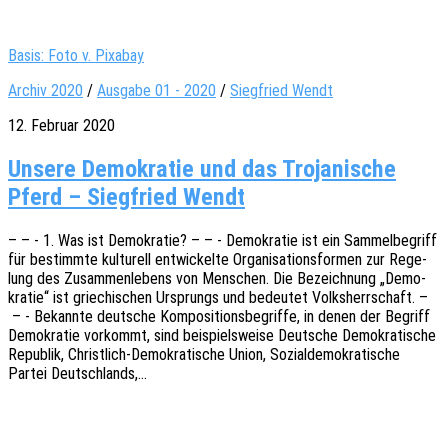
Basis: Foto v. Pixabay
Archiv 2020
/
Ausgabe 01 - 2020
/
Siegfried Wendt
12. Februar 2020
Unsere Demokratie und das Trojanische
Pferd – Siegfried Wendt
– – - 1. Was ist Demo­kra­tie? – – - Demo­kra­tie ist ein Sammel­be­griff
für bestimm­te kultu­rell entwi­ckel­te Orga­ni­sa­ti­ons­for­men zur Rege­
lung des Zusam­men­le­bens von Menschen. Die Bezeich­nung „Demo­
kra­tie“ ist grie­chi­schen Ursprungs und bedeu­tet Volks­herr­schaft. –
– - Bekann­te deut­sche Kompo­si­ti­ons­be­grif­fe, in denen der Begriff
Demo­kra­tie vorkommt, sind beispiels­wei­se Deut­sche Demo­kra­ti­sche
Repu­blik, Chris­t­­lich-Demo­­kra­­ti­­sche Union, Sozi­al­de­mo­kra­ti­sche
Partei Deutschlands,…