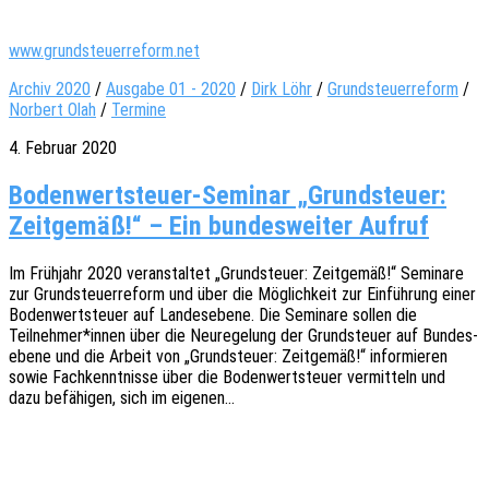
www.grundsteuerreform.net
Archiv 2020
/
Ausgabe 01 - 2020
/
Dirk Löhr
/
Grundsteuerreform
/
Norbert Olah
/
Termine
4. Februar 2020
Bodenwertsteuer-Seminar „Grundsteuer:
Zeitgemäß!“ – Ein bundesweiter Aufruf
Im Früh­jahr 2020 veran­stal­tet „Grund­steu­er: Zeit­ge­mäß!“ Semi­na­re
zur Grund­steu­er­re­form und über die Möglich­keit zur Einfüh­rung einer
Boden­wert­steu­er auf Landes­ebe­ne. Die Semi­na­re sollen die
Teilnehmer*innen über die Neure­ge­lung der Grund­steu­er auf Bundes­
ebe­ne und die Arbeit von „Grund­steu­er: Zeit­ge­mäß!“ infor­mie­ren
sowie Fach­kennt­nis­se über die Boden­wert­steu­er vermit­teln und
dazu befä­hi­gen, sich im eigenen…