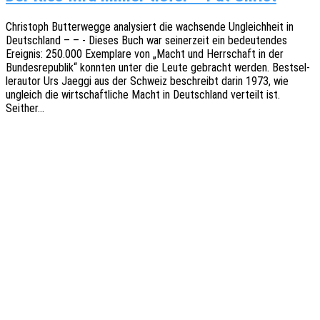
Chris­toph Butter­weg­ge analy­siert die wach­sen­de Ungleich­heit in
Deutsch­land – – - Dieses Buch war seiner­zeit ein bedeu­ten­des
Ereig­nis: 250.000 Exem­pla­re von „Macht und Herr­schaft in der
Bundes­re­pu­blik“ konn­ten unter die Leute gebracht werden. Best­sel­
ler­au­tor Urs Jaeggi aus der Schweiz beschreibt darin 1973, wie
ungleich die wirt­schaft­li­che Macht in Deutsch­land verteilt ist.
Seither…