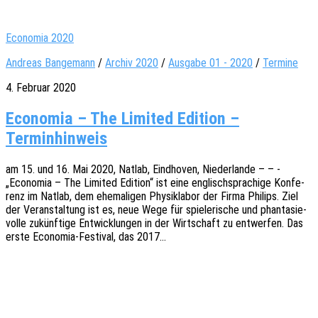
Economia 2020
Andreas Bangemann
/
Archiv 2020
/
Ausgabe 01 - 2020
/
Termine
4. Februar 2020
Economia – The Limited Edition –
Terminhinweis
am 15. und 16. Mai 2020, Natlab, Eind­ho­ven, Nieder­lan­de – – -
„Econo­mia – The Limi­t­ed Editi­on“ ist eine englisch­spra­chi­ge Konfe­
renz im Natlab, dem ehema­li­gen Physik­la­bor der Firma Phil­ips. Ziel
der Veran­stal­tung ist es, neue Wege für spie­le­ri­sche und phan­ta­sie­
vol­le zukünf­ti­ge Entwick­lun­gen in der Wirt­schaft zu entwer­fen. Das
erste Econo­­­mia-Festi­­val, das 2017…