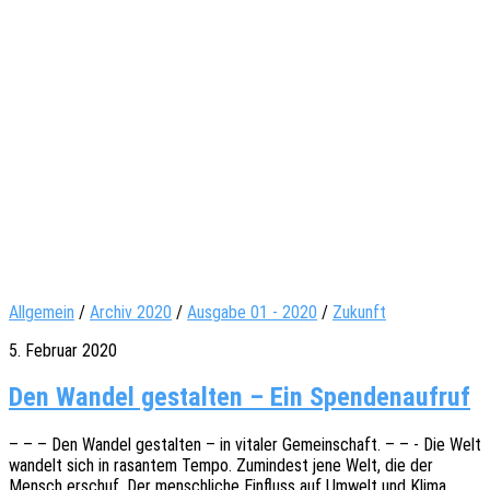
Allgemein
/
Archiv 2020
/
Ausgabe 01 - 2020
/
Zukunft
5. Februar 2020
Den Wandel gestalten – Ein Spendenaufruf
– – – Den Wandel gestal­ten – in vita­ler Gemein­schaft. – – - Die Welt
wandelt sich in rasan­tem Tempo. Zumin­dest jene Welt, die der
Mensch erschuf. Der mensch­li­che Einfluss auf Umwelt und Klima,