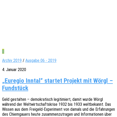
0
Archiv 2019
/
Ausgabe 06 - 2019
4. Januar 2020
„Euregio Inntal“ startet Projekt mit Wörgl –
Fundstück
Geld gestal­ten – demo­kra­tisch legi­ti­miert, damit wurde Wörgl
während der Welt­wirt­schafts­kri­se 1932 bis 1933 welt­be­kannt. Das
Wissen aus dem Frei­­geld-Expe­ri­­ment von damals und die Erfah­run­gen
des Chiem­gau­ers heute zusam­men­zu­tra­gen und Infor­ma­tio­nen über