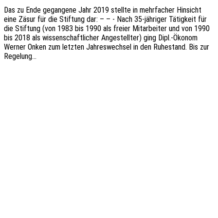
Das zu Ende gegan­ge­ne Jahr 2019 stell­te in mehr­fa­cher Hinsicht
eine Zäsur für die Stif­tung dar: – – - Nach 35-jähri­­ger Tätig­keit für
die Stif­tung (von 1983 bis 1990 als freier Mitar­bei­ter und von 1990
bis 2018 als wissen­schaft­li­cher Ange­stell­ter) ging Dipl.-Ökonom
Werner Onken zum letz­ten Jahres­wech­sel in den Ruhe­stand. Bis zur
Regelung…