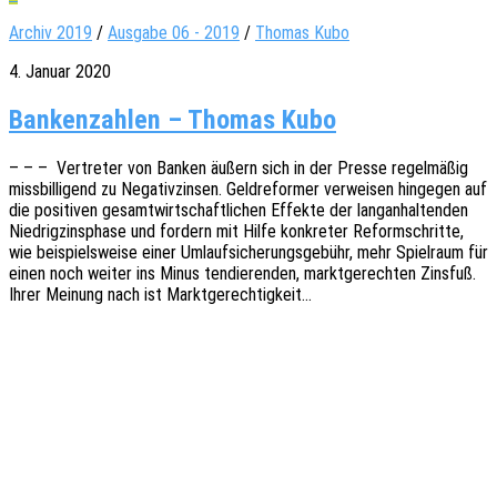
Archiv 2019
/
Ausgabe 06 - 2019
/
Thomas Kubo
4. Januar 2020
Bankenzahlen – Thomas Kubo
– – – Vertre­ter von Banken äußern sich in der Presse regel­mä­ßig
miss­bil­li­gend zu Nega­tiv­zin­sen. Geld­re­for­mer verwei­sen hinge­gen auf
die posi­ti­ven gesamt­wirt­schaft­li­chen Effek­te der lang­an­hal­ten­den
Nied­rig­zins­pha­se und fordern mit Hilfe konkre­ter Reform­schrit­te,
wie beispiels­wei­se einer Umlauf­si­che­rungs­ge­bühr, mehr Spiel­raum für
einen noch weiter ins Minus tendie­ren­den, markt­ge­rech­ten Zins­fuß.
Ihrer Meinung nach ist Marktgerechtigkeit…