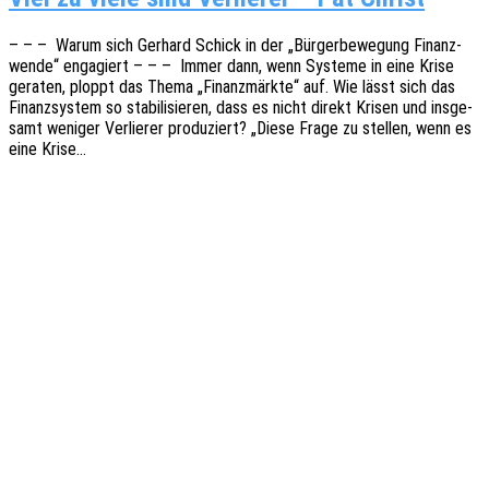
– – – Warum sich Gerhard Schick in der „Bürger­be­we­gung Finanz­
wen­de“ enga­giert – – – Immer dann, wenn Syste­me in eine Krise
gera­ten, ploppt das Thema „Finanz­märk­te“ auf. Wie lässt sich das
Finanz­sys­tem so stabi­li­sie­ren, dass es nicht direkt Krisen und insge­
samt weni­ger Verlie­rer produ­ziert? „Diese Frage zu stel­len, wenn es
eine Krise…