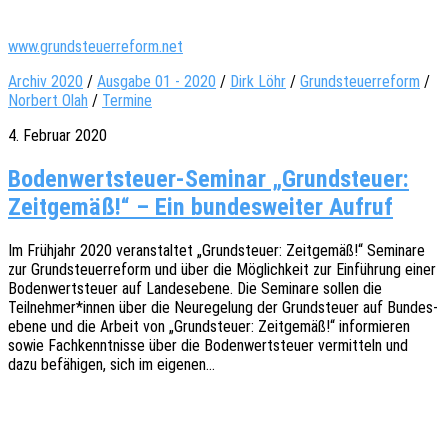
www.grundsteuerreform.net
Archiv 2020
/
Ausgabe 01 - 2020
/
Dirk Löhr
/
Grundsteuerreform
/
Norbert Olah
/
Termine
4. Februar 2020
Bodenwertsteuer-Seminar „Grundsteuer:
Zeitgemäß!“ – Ein bundesweiter Aufruf
Im Früh­jahr 2020 veran­stal­tet „Grund­steu­er: Zeit­ge­mäß!“ Semi­na­re
zur Grund­steu­er­re­form und über die Möglich­keit zur Einfüh­rung einer
Boden­wert­steu­er auf Landes­ebe­ne. Die Semi­na­re sollen die
Teilnehmer*innen über die Neure­ge­lung der Grund­steu­er auf Bundes­
ebe­ne und die Arbeit von „Grund­steu­er: Zeit­ge­mäß!“ infor­mie­ren
sowie Fach­kennt­nis­se über die Boden­wert­steu­er vermit­teln und
dazu befä­hi­gen, sich im eigenen…