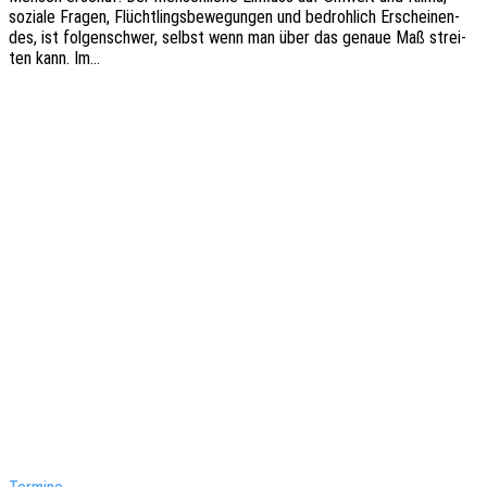
sozia­le Fragen, Flücht­lings­be­we­gun­gen und bedroh­lich Erschei­nen­
des, ist folgen­schwer, selbst wenn man über das genaue Maß strei­
ten kann. Im…