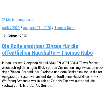
© Martin Bangemann
Archiv 2020
/
Ausgabe 01 - 2020
/
Thomas Kubo
12. Februar 2020
Die Rolle niedriger Zinsen für die
öffentlichen Haushalte – Thomas Kubo
In den letz­ten Ausga­ben der HUMANEN WIRTSCHAFT warfen wir
einen schlag­licht­ar­ti­gen Blick auf den Zusam­men­hang zwischen nied­
ri­gen Zinsen, Bargeld, der Ökolo­gie und dem Banken­sek­tor. In dieser
Ausga­be befas­sen wir uns mit den öffent­li­chen Haus­hal­ten. – – -
Wolf­gang Schäub­le war in seiner Zeit als Finanz­mi­nis­ter auf die
»schwar­ze Null« stolz. Als Gründe…