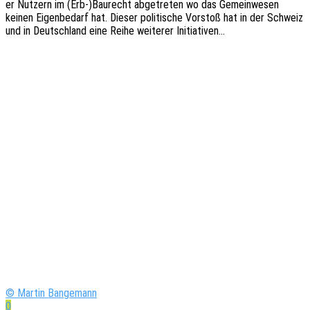
er Nutzern im (Erb-)Baurecht abge­tre­ten wo das Gemein­we­sen
keinen Eigen­be­darf hat. Dieser poli­ti­sche Vorstoß hat in der Schweiz
und in Deutsch­land eine Reihe weite­rer Initiativen…
© Martin Bangemann
0