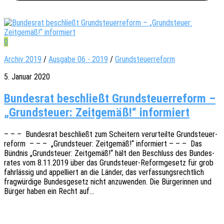
0
Archiv 2019
/
Ausgabe 06 - 2019
/
Grundsteuerreform
5. Januar 2020
Bundesrat beschließt Grundsteuerreform –
„Grundsteuer: Zeitgemäß!“ informiert
– – – Bundes­rat beschließt zum Schei­tern verur­teil­te Grund­steu­er­
re­form – – – „Grund­steu­er: Zeit­ge­mäß!“ infor­miert – – – Das
Bünd­nis „Grund­steu­er: Zeit­ge­mäß!“ hält den Beschluss des Bundes­
ra­tes vom 8.11.2019 über das Grun­d­steu­er-Refor­m­­ge­­setz für grob
fahr­läs­sig und appel­liert an die Länder, das verfas­sungs­recht­lich
frag­wür­di­ge Bundes­ge­setz nicht anzu­wen­den. Die Bürge­rin­nen und
Bürger haben ein Recht auf…