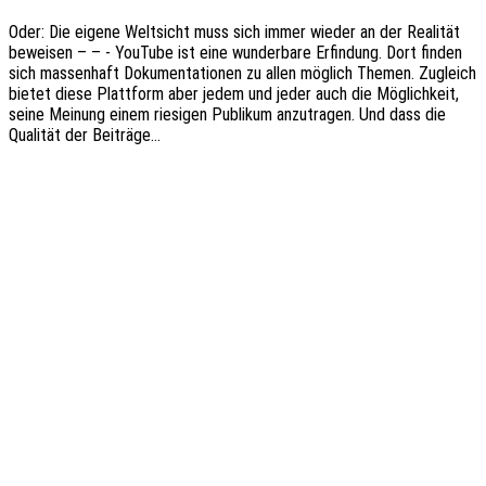
Oder: Die eigene Welt­sicht muss sich immer wieder an der Reali­tät
bewei­sen – – - YouTube ist eine wunder­ba­re Erfin­dung. Dort finden
sich massen­haft Doku­men­ta­tio­nen zu allen möglich Themen. Zugleich
bietet diese Platt­form aber jedem und jeder auch die Möglich­keit,
seine Meinung einem riesi­gen Publi­kum anzu­tra­gen. Und dass die
Quali­tät der Beiträge…