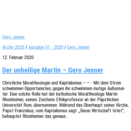
Gero Jenner
Archiv 2020
/
Ausgabe 01 - 2020
/
Gero Jenner
12. Februar 2020
Der unheilige Martin – Gero Jenner
Christ­li­che Moral­theo­lo­gie und Kapi­ta­lis­mus – – - Mit dem Strom
schwim­men Oppor­tu­nis­ten, gegen ihn schwim­men mutige Außen­sei­
ter. Eine solche Rolle hat der katho­li­sche Moral­theo­lo­ge Martin
Rhon­hei­mer, seines Zeichens Ethik­pro­fes­sor an der Päpst­li­chen
Univer­si­tät Rom, über­nom­men. Während das Ober­haupt seiner Kirche,
Papst Fran­zis­kus, vom Kapi­ta­lis­mus sagt: „Diese Wirt­schaft tötet“,
behaup­tet Rhon­hei­mer das genaue…