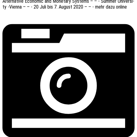
Alter­na­ti­ve Econo­mic and Mone­ta­ry Systems – – - Summer Univer­si­
ty ‑Vienna – – - 20 Juli bis 7. August 2020 – – - mehr dazu online