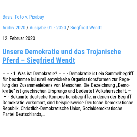
Basis: Foto v. Pixabay
Archiv 2020
/
Ausgabe 01 - 2020
/
Siegfried Wendt
12. Februar 2020
Unsere Demokratie und das Trojanische
Pferd – Siegfried Wendt
– – - 1. Was ist Demo­kra­tie? – – - Demo­kra­tie ist ein Sammel­be­griff
für bestimm­te kultu­rell entwi­ckel­te Orga­ni­sa­ti­ons­for­men zur Rege­
lung des Zusam­men­le­bens von Menschen. Die Bezeich­nung „Demo­
kra­tie“ ist grie­chi­schen Ursprungs und bedeu­tet Volks­herr­schaft. –
– - Bekann­te deut­sche Kompo­si­ti­ons­be­grif­fe, in denen der Begriff
Demo­kra­tie vorkommt, sind beispiels­wei­se Deut­sche Demo­kra­ti­sche
Repu­blik, Chris­t­­lich-Demo­­kra­­ti­­sche Union, Sozi­al­de­mo­kra­ti­sche
Partei Deutschlands,…