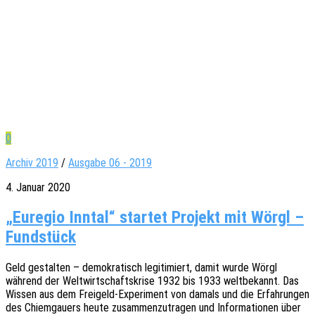
0
Archiv 2019
/
Ausgabe 06 - 2019
4. Januar 2020
„Euregio Inntal“ startet Projekt mit Wörgl –
Fundstück
Geld gestal­ten – demo­kra­tisch legi­ti­miert, damit wurde Wörgl
während der Welt­wirt­schafts­kri­se 1932 bis 1933 welt­be­kannt. Das
Wissen aus dem Frei­­geld-Expe­ri­­ment von damals und die Erfah­run­gen
des Chiem­gau­ers heute zusam­men­zu­tra­gen und Infor­ma­tio­nen über