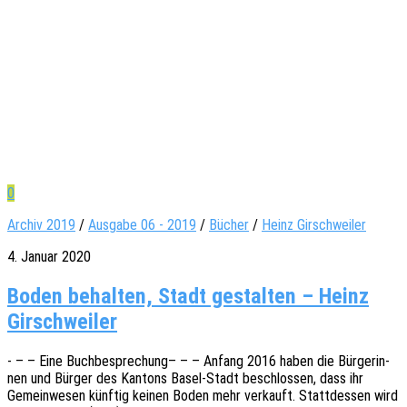
0
Archiv 2019
/
Ausgabe 06 - 2019
/
Bücher
/
Heinz Girschweiler
4. Januar 2020
Boden behalten, Stadt gestalten – Heinz
Girschweiler
- – – Eine Buch­be­spre­chung– – – Anfang 2016 haben die Bürge­rin­
nen und Bürger des Kantons Basel-Stadt beschlos­sen, dass ihr
Gemein­we­sen künf­tig keinen Boden mehr verkauft. Statt­des­sen wird