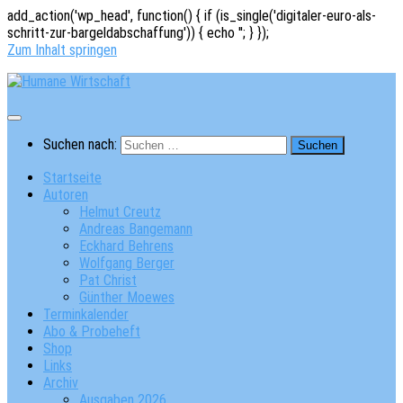
add_action('wp_head', function() { if (is_single('digitaler-euro-als-
schritt-zur-bargeldabschaffung')) { echo '
'; } });
Zum Inhalt springen
Suchen nach:
Startseite
Autoren
Helmut Creutz
Andreas Bangemann
Eckhard Behrens
Wolfgang Berger
Pat Christ
Günther Moewes
Terminkalender
Abo & Probeheft
Shop
Links
Archiv
Ausgaben 2026