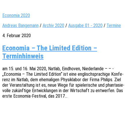
Economia 2020
Andreas Bangemann
/
Archiv 2020
/
Ausgabe 01 - 2020
/
Termine
4. Februar 2020
Economia – The Limited Edition –
Terminhinweis
am 15. und 16. Mai 2020, Natlab, Eind­ho­ven, Nieder­lan­de – – -
„Econo­mia – The Limi­t­ed Editi­on“ ist eine englisch­spra­chi­ge Konfe­
renz im Natlab, dem ehema­li­gen Physik­la­bor der Firma Phil­ips. Ziel
der Veran­stal­tung ist es, neue Wege für spie­le­ri­sche und phan­ta­sie­
vol­le zukünf­ti­ge Entwick­lun­gen in der Wirt­schaft zu entwer­fen. Das
erste Econo­­­mia-Festi­­val, das 2017…