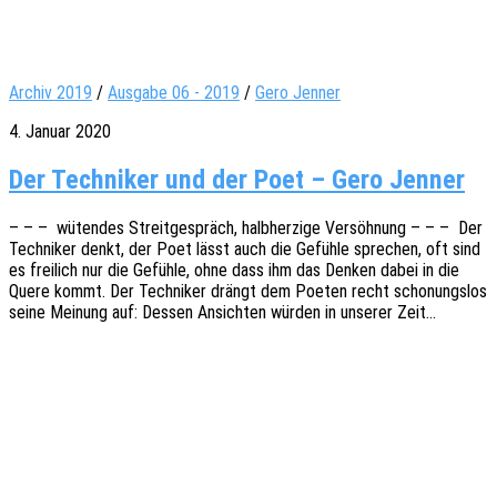
Archiv 2019
/
Ausgabe 06 - 2019
/
Gero Jenner
4. Januar 2020
Der Techniker und der Poet – Gero Jenner
– – – wüten­des Streit­ge­spräch, halb­her­zi­ge Versöh­nung – – – Der
Tech­ni­ker denkt, der Poet lässt auch die Gefüh­le spre­chen, oft sind
es frei­lich nur die Gefüh­le, ohne dass ihm das Denken dabei in die
Quere kommt. Der Tech­ni­ker drängt dem Poeten recht scho­nungs­los
seine Meinung auf: Dessen Ansich­ten würden in unse­rer Zeit…