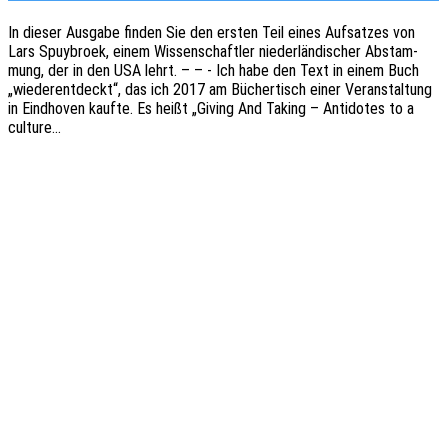
In dieser Ausga­be finden Sie den ersten Teil eines Aufsat­zes von
Lars Spuy­br­oek, einem Wissen­schaft­ler nieder­län­di­scher Abstam­
mung, der in den USA lehrt. – – - Ich habe den Text in einem Buch
„wieder­ent­deckt“, das ich 2017 am Bücher­tisch einer Veran­stal­tung
in Eind­ho­ven kaufte. Es heißt „Giving And Taking – Anti­do­tes to a
culture…