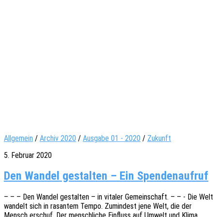
Allgemein
/
Archiv 2020
/
Ausgabe 01 - 2020
/
Zukunft
5. Februar 2020
Den Wandel gestalten – Ein Spendenaufruf
– – – Den Wandel gestal­ten – in vita­ler Gemein­schaft. – – - Die Welt
wandelt sich in rasan­tem Tempo. Zumin­dest jene Welt, die der
Mensch erschuf. Der mensch­li­che Einfluss auf Umwelt und Klima,