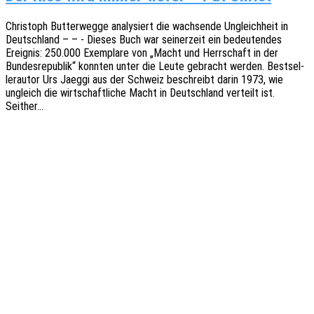
Chris­toph Butter­weg­ge analy­siert die wach­sen­de Ungleich­heit in
Deutsch­land – – - Dieses Buch war seiner­zeit ein bedeu­ten­des
Ereig­nis: 250.000 Exem­pla­re von „Macht und Herr­schaft in der
Bundes­re­pu­blik“ konn­ten unter die Leute gebracht werden. Best­sel­
ler­au­tor Urs Jaeggi aus der Schweiz beschreibt darin 1973, wie
ungleich die wirt­schaft­li­che Macht in Deutsch­land verteilt ist.
Seither…