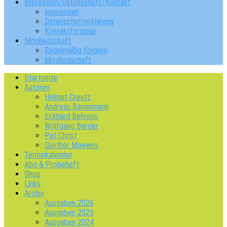
Impressum/Datenschutz/Kontakt
Impressum
Datenschutzerklärung
Kontaktformular
Mitgliedschaft
Regelmäßig fördern
Mitgliedschaft
Startseite
Autoren
Helmut Creutz
Andreas Bangemann
Eckhard Behrens
Wolfgang Berger
Pat Christ
Günther Moewes
Terminkalender
Abo & Probeheft
Shop
Links
Archiv
Ausgaben 2026
Ausgaben 2025
Ausgaben 2024