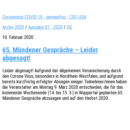
Coronavirus COVID-19 - gemeinfrei - CDC-USA
Archiv 2020
/
Ausgabe 01 - 2020
/
SG
10. Februar 2020
65. Mündener Gespräche – Leider
abgesagt!
Leider abge­sagt! Aufgrund der allge­mei­nen Verun­si­che­rung durch
den Corona-Virus, beson­ders in Nord­rhein-West­fa­len, und aufgrund
bereits kurz­fris­tig erfolg­ter Absa­gen eini­ger Teilnehmer/innen haben
die Veran­stal­ter am Montag 9. März 2020 entschie­den, die für das
kommen­de Wochen­en­de (14. bis 15. 3.) in Wupper­tal geplan­ten 65.
Münde­ner Gesprä­che abzu­sa­gen und auf den Herbst 2020…