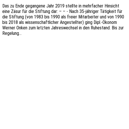
Das zu Ende gegan­ge­ne Jahr 2019 stell­te in mehr­fa­cher Hinsicht
eine Zäsur für die Stif­tung dar: – – - Nach 35-jähri­­ger Tätig­keit für
die Stif­tung (von 1983 bis 1990 als freier Mitar­bei­ter und von 1990
bis 2018 als wissen­schaft­li­cher Ange­stell­ter) ging Dipl.-Ökonom
Werner Onken zum letz­ten Jahres­wech­sel in den Ruhe­stand. Bis zur
Regelung…