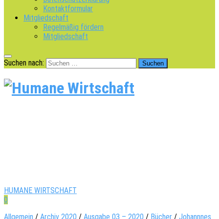
Kontaktformular
Mitgliedschaft
Regelmäßig fördern
Mitgliedschaft
Suchen nach:
HUMANE WIRTSCHAFT
0
Allgemein
/
Archiv 2020
/
Ausgabe 03 – 2020
/
Bücher
/
Johannnes