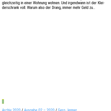
gleich­zei­tig in einer Wohnung wohnen. Und irgend­wann ist der Klei­
der­schrank voll. Warum also der Drang, immer mehr Geld zu…
0
Archiv 2020
/
Ausgabe 02 – 2020
/
Gero Jenner