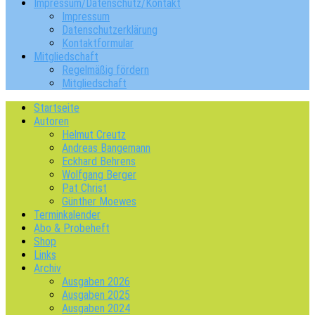
Impressum/Datenschutz/Kontakt
Impressum
Datenschutzerklärung
Kontaktformular
Mitgliedschaft
Regelmäßig fördern
Mitgliedschaft
Startseite
Autoren
Helmut Creutz
Andreas Bangemann
Eckhard Behrens
Wolfgang Berger
Pat Christ
Günther Moewes
Terminkalender
Abo & Probeheft
Shop
Links
Archiv
Ausgaben 2026
Ausgaben 2025
Ausgaben 2024