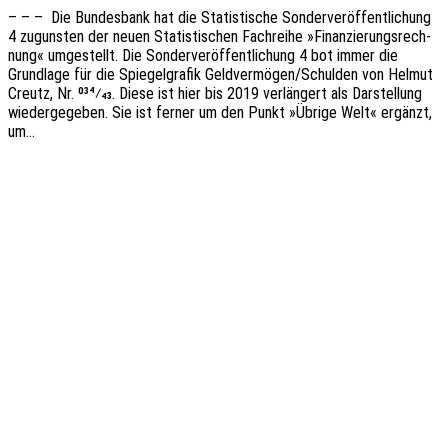
– – – Die Bundes­bank hat die Statis­ti­sche Sonder­ver­öf­fent­li­chung
4 zuguns­ten der neuen Statis­ti­schen Fach­rei­he »Finan­zie­rungs­rech­
nung« umge­stellt. Die Sonder­ver­öf­fent­li­chung 4 bot immer die
Grund­la­ge für die Spie­gel­gra­fik Geldvermögen/Schulden von Helmut
Creutz, Nr. 034⁄43. Diese ist hier bis 2019 verlän­gert als Darstel­lung
wieder­ge­ge­ben. Sie ist ferner um den Punkt »Übrige Welt« ergänzt,
um…