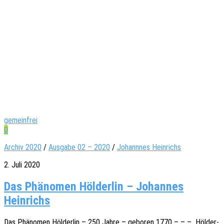
gemeinfrei
0
Archiv 2020
/
Ausgabe 02 – 2020
/
Johannnes Heinrichs
2. Juli 2020
Das Phänomen Hölderlin – Johannes
Heinrichs
Das Phäno­men Hölder­lin – 250 Jahre – gebo­ren 1770 – – – Hölder­