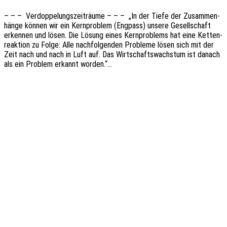
– – – Verdop­pe­lungs­zeit­räu­me – – – „In der Tiefe der Zusam­men­
hän­ge können wir ein Kern­pro­blem (Engpass) unsere Gesell­schaft
erken­nen und lösen. Die Lösung eines Kern­pro­blems hat eine Ketten­
re­ak­ti­on zu Folge: Alle nach­fol­gen­den Proble­me lösen sich mit der
Zeit nach und nach in Luft auf. Das Wirt­schafts­wachs­tum ist danach
als ein Problem erkannt worden.“…