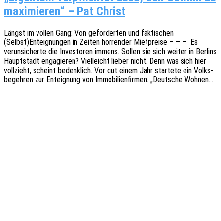
maximieren“ – Pat Christ
Längst im vollen Gang: Von gefor­der­ten und fakti­schen
(Selbst)Enteignungen in Zeiten horren­der Miet­prei­se – – – Es
verun­si­cher­te die Inves­to­ren immens. Sollen sie sich weiter in Berlins
Haupt­stadt enga­gie­ren? Viel­leicht lieber nicht. Denn was sich hier
voll­zieht, scheint bedenk­lich. Vor gut einem Jahr star­te­te ein Volks­
be­geh­ren zur Enteig­nung von Immo­bi­li­en­fir­men. „Deut­sche Wohnen…