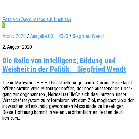
Foto von David Matos auf Unsplash
0
Archiv 2020
/
Ausgabe 03 – 2020
/
Siegfried Wendt
2. August 2020
Die Rolle von Intelligenz, Bildung und
Weisheit in der Politik – Siegfried Wendt
1. Zur Moti­va­ti­on – – – Die aktu­el­le soge­nann­te Corona-Krise lässt
offen­sicht­lich viele Mitbür­ger hoffen, der noch ausste­hen­de Über­
gang zur soge­nann­ten „Norma­li­tät“ ließe sich dazu nutzen, unser
Wirt­schafts­sys­tem zu refor­mie­ren mit dem Ziel, möglichst viele der
inzwi­schen offen­kun­dig gewor­de­nen Miss­stän­de zu besei­ti­gen.
Diese Hoff­nung kommt in vielen veröf­fent­lich­ten Texten deut­
lich zum…