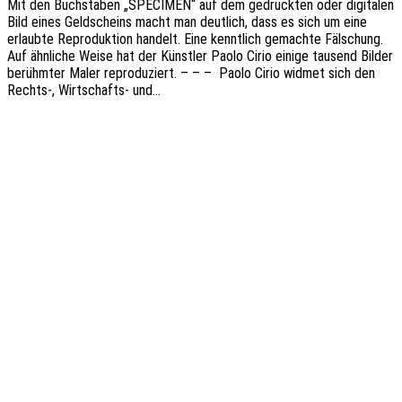
Mit den Buch­sta­ben „SPECIMEN“ auf dem gedruck­ten oder digi­ta­len
Bild eines Geld­scheins macht man deut­lich, dass es sich um eine
erlaub­te Repro­duk­ti­on handelt. Eine kennt­lich gemach­te Fälschung.
Auf ähnli­che Weise hat der Künst­ler Paolo Cirio einige tausend Bilder
berühm­ter Maler repro­du­ziert. – – – Paolo Cirio widmet sich den
Rechts‑, Wirt­­schafts- und…