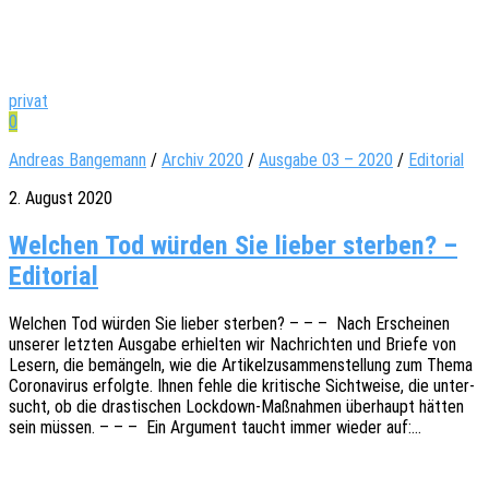
privat
0
Andreas Bangemann
/
Archiv 2020
/
Ausgabe 03 – 2020
/
Editorial
2. August 2020
Welchen Tod würden Sie lieber sterben? –
Editorial
Welchen Tod würden Sie lieber ster­ben? – – – Nach Erschei­nen
unse­rer letz­ten Ausga­be erhiel­ten wir Nach­rich­ten und Briefe von
Lesern, die bemän­geln, wie die Arti­kel­zu­sam­men­stel­lung zum Thema
Coro­na­vi­rus erfolg­te. Ihnen fehle die kriti­sche Sicht­wei­se, die unter­
sucht, ob die dras­ti­schen Lock­­down-Maßnah­­men über­haupt hätten
sein müssen. – – – Ein Argu­ment taucht immer wieder auf:…