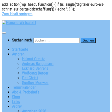
add_action('wp_head', function() { if (is_single('digitaler-euro-als-
schritt-zur-bargeldabschaffung')) { echo '
'; } });
Zum Inhalt springen
Suchen nach:
Startseite
Autoren
Helmut Creutz
Andreas Bangemann
Eckhard Behrens
Wolfgang Berger
Pat Christ
Günther Moewes
Terminkalender
Abo & Probeheft
Shop
Links
Archiv
Ausgaben 2026