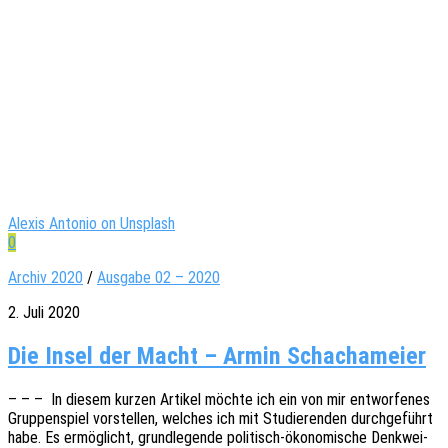
Alexis Antonio on Unsplash
0
Archiv 2020
/
Ausgabe 02 – 2020
2. Juli 2020
Die Insel der Macht – Armin Schachameier
– – – In diesem kurzen Arti­kel möchte ich ein von mir entwor­fe­nes
Grup­pen­spiel vorstel­len, welches ich mit Studie­ren­den durch­ge­führt
habe. Es ermög­licht, grund­le­gen­de poli­­tisch-ökon­o­­­mi­­sche Denk­wei­