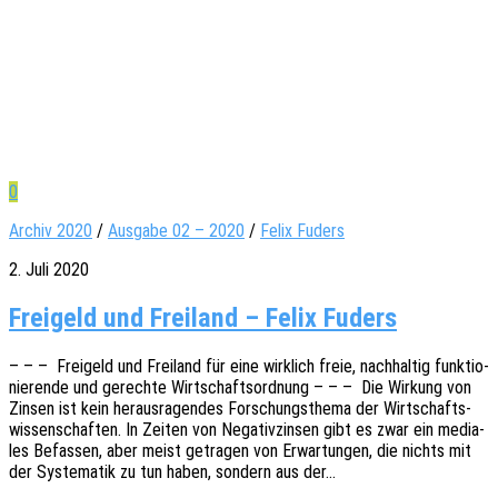
0
Archiv 2020
/
Ausgabe 02 – 2020
/
Felix Fuders
2. Juli 2020
Freigeld und Freiland – Felix Fuders
– – – Frei­geld und Frei­land für eine wirk­lich freie, nach­hal­tig funk­tio­
nie­ren­de und gerech­te Wirt­schafts­ord­nung – – – Die Wirkung von
Zinsen ist kein heraus­ra­gen­des Forschungs­the­ma der Wirt­schafts­
wis­sen­schaf­ten. In Zeiten von Nega­tiv­zin­sen gibt es zwar ein media­
les Befas­sen, aber meist getra­gen von Erwar­tun­gen, die nichts mit
der Syste­ma­tik zu tun haben, sondern aus der…