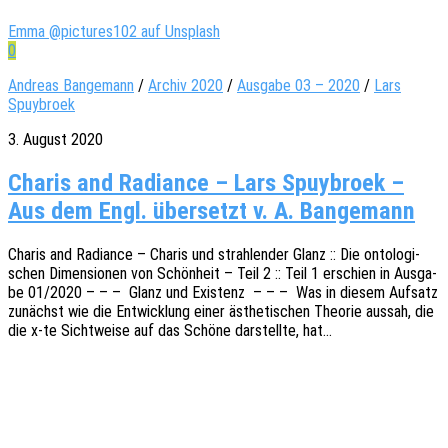
Emma @pictures102 auf Unsplash
0
Andreas Bangemann
/
Archiv 2020
/
Ausgabe 03 – 2020
/
Lars
Spuybroek
3. August 2020
Charis and Radiance – Lars Spuybroek –
Aus dem Engl. übersetzt v. A. Bangemann
Charis and Radi­ance – Charis und strah­len­der Glanz :: Die onto­lo­gi­
schen Dimen­sio­nen von Schön­heit – Teil 2 :: Teil 1 erschien in Ausga­
be 01/2020 – – – Glanz und Exis­tenz – – – Was in diesem Aufsatz
zunächst wie die Entwick­lung einer ästhe­ti­schen Theo­rie aussah, die
die x‑te Sicht­wei­se auf das Schöne darstell­te, hat…