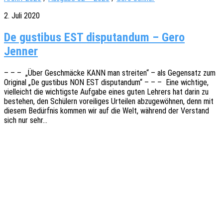
2. Juli 2020
De gustibus EST disputandum – Gero
Jenner
– – – „Über Geschmä­cke KANN man strei­ten“ – als Gegen­satz zum
Origi­nal „De gusti­bus NON EST dispu­t­an­dum“ – – – Eine wich­ti­ge,
viel­leicht die wich­tigs­te Aufga­be eines guten Lehrers hat darin zu
bestehen, den Schü­lern vorei­li­ges Urtei­len abzu­ge­wöh­nen, denn mit
diesem Bedürf­nis kommen wir auf die Welt, während der Verstand
sich nur sehr…