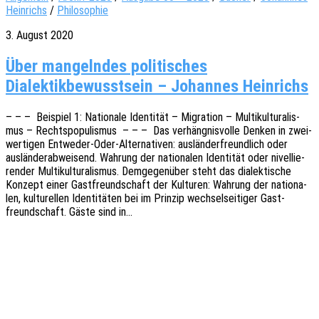
Heinrichs
/
Philosophie
3. August 2020
Über mangelndes politisches
Dialektikbewusstsein – Johannes Heinrichs
– – – Beispiel 1: Natio­na­le Iden­ti­tät – Migra­ti­on – Multi­kul­tu­ra­lis­
mus – Rechts­po­pu­lis­mus – – – Das verhäng­nis­vol­le Denken in zwei­
wer­ti­gen Entwe­­der-Oder-Alter­na­­ti­­ven: auslän­der­freund­lich oder
auslän­der­ab­wei­send. Wahrung der natio­na­len Iden­ti­tät oder nivel­lie­
ren­der Multi­kul­tu­ra­lis­mus. Demge­gen­über steht das dialek­ti­sche
Konzept einer Gast­freund­schaft der Kultu­ren: Wahrung der natio­na­
len, kultu­rel­len Iden­ti­tä­ten bei im Prin­zip wech­sel­sei­ti­ger Gast­
freund­schaft. Gäste sind in…