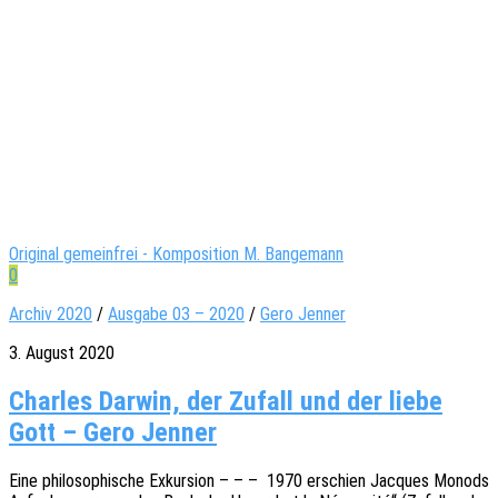
Original gemeinfrei - Komposition M. Bangemann
0
Archiv 2020
/
Ausgabe 03 – 2020
/
Gero Jenner
3. August 2020
Charles Darwin, der Zufall und der liebe
Gott – Gero Jenner
Eine philo­so­phi­sche Exkur­si­on – – – 1970 erschien Jacques Monods