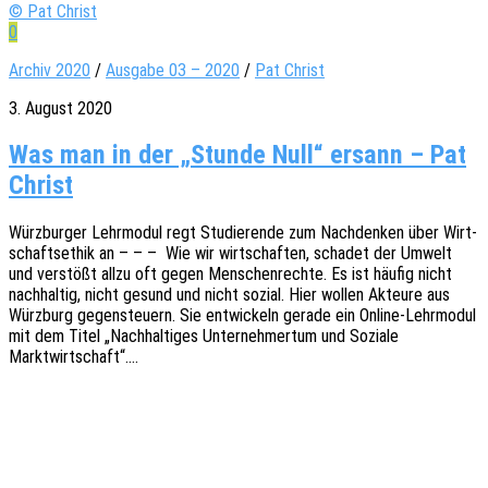
© Pat Christ
0
Archiv 2020
/
Ausgabe 03 – 2020
/
Pat Christ
3. August 2020
Was man in der „Stunde Null“ ersann – Pat
Christ
Würz­bur­ger Lehr­mo­dul regt Studie­ren­de zum Nach­den­ken über Wirt­
schafts­ethik an – – – Wie wir wirt­schaf­ten, scha­det der Umwelt
und verstößt allzu oft gegen Menschen­rech­te. Es ist häufig nicht
nach­hal­tig, nicht gesund und nicht sozial. Hier wollen Akteu­re aus
Würz­burg gegen­steu­ern. Sie entwi­ckeln gerade ein Online-Lehr­­mo­­dul
mit dem Titel „Nach­hal­ti­ges Unter­neh­mer­tum und Sozia­le
Marktwirtschaft“.…