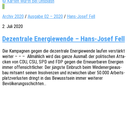
© Karten Würth bei Unsplash
0
Archiv 2020
/
Ausgabe 02 – 2020
/
Hans-Josef Fell
2. Juli 2020
Dezentrale Energiewende – Hans-Josef Fell
Die Kampa­gnen gegen die dezen­tra­le Ener­gie­wen­de laufen verstärkt
weiter – – – Allmäh­lich wird das ganze Ausmaß der poli­ti­schen Atta­
cken von CDU, CSU, SPD und FDP gegen die Erneu­er­ba­ren Ener­gien
immer offen­sicht­li­cher. Der jüngs­te Einbruch beim Wind­ener­gie­aus­
bau mitsamt seinen Insol­ven­zen und inzwi­schen über 50.000 Arbeits­
platz­ver­lus­ten dringt in das Bewusst­sein immer weite­rer
Bevölkerungsschichten…