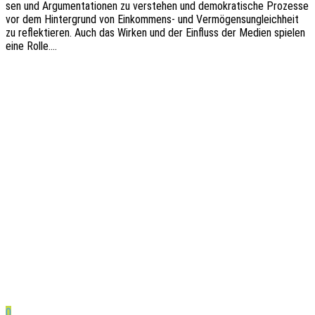
sen und Argu­men­ta­tio­nen zu verste­hen und demo­kra­ti­sche Prozes­se
vor dem Hinter­grund von Einkom­­mens- und Vermö­gens­un­gleich­heit
zu reflek­tie­ren. Auch das Wirken und der Einfluss der Medien spie­len
eine Rolle.…
0