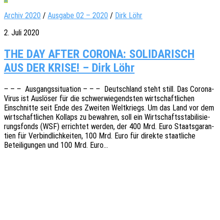
Archiv 2020
/
Ausgabe 02 – 2020
/
Dirk Löhr
2. Juli 2020
THE DAY AFTER CORONA: SOLIDARISCH
AUS DER KRISE! – Dirk Löhr
– – – Ausgangs­si­tua­ti­on – – – Deutsch­land steht still. Das Corona-
Virus ist Auslö­ser für die schwer­wie­gends­ten wirt­schaft­li­chen
Einschnit­te seit Ende des Zwei­ten Welt­kriegs. Um das Land vor dem
wirt­schaft­li­chen Kollaps zu bewah­ren, soll ein Wirt­schafts­sta­bi­li­sie­
rungs­fonds (WSF) errich­tet werden, der 400 Mrd. Euro Staats­ga­ran­
tien für Verbind­lich­kei­ten, 100 Mrd. Euro für direk­te staat­li­che
Betei­li­gun­gen und 100 Mrd. Euro…