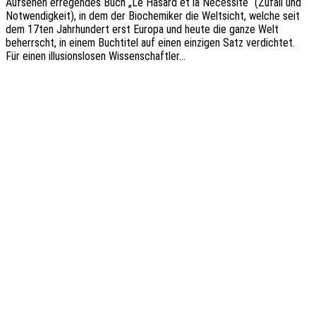
Aufse­hen erre­gen­des Buch „Le Hasard et la Néces­si­té“ (Zufall und
Notwen­dig­keit), in dem der Bioche­mi­ker die Welt­sicht, welche seit
dem 17ten Jahr­hun­dert erst Europa und heute die ganze Welt
beherrscht, in einem Buch­ti­tel auf einen einzi­gen Satz verdich­tet.
Für einen illu­si­ons­lo­sen Wissenschaftler…