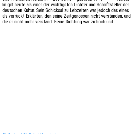
lin gilt heute als einer der wich­tigs­ten Dich­ter und Schrift­stel­ler der
deut­schen Kultur. Sein Schick­sal zu Lebzei­ten war jedoch das eines
als verrückt Erklär­ten, den seine Zeit­ge­nos­sen nicht verstan­den, und
die er nicht mehr verstand. Seine Dich­tung war zu hoch und…