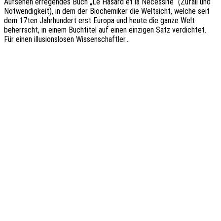
Aufse­hen erre­gen­des Buch „Le Hasard et la Néces­si­té“ (Zufall und
Notwen­dig­keit), in dem der Bioche­mi­ker die Welt­sicht, welche seit
dem 17ten Jahr­hun­dert erst Europa und heute die ganze Welt
beherrscht, in einem Buch­ti­tel auf einen einzi­gen Satz verdich­tet.
Für einen illu­si­ons­lo­sen Wissenschaftler…