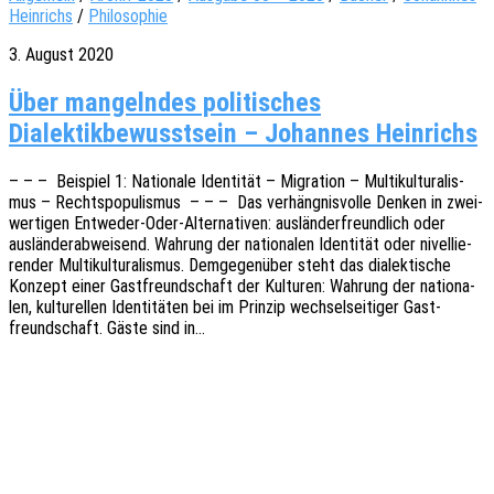
Heinrichs
/
Philosophie
3. August 2020
Über mangelndes politisches
Dialektikbewusstsein – Johannes Heinrichs
– – – Beispiel 1: Natio­na­le Iden­ti­tät – Migra­ti­on – Multi­kul­tu­ra­lis­
mus – Rechts­po­pu­lis­mus – – – Das verhäng­nis­vol­le Denken in zwei­
wer­ti­gen Entwe­­der-Oder-Alter­na­­ti­­ven: auslän­der­freund­lich oder
auslän­der­ab­wei­send. Wahrung der natio­na­len Iden­ti­tät oder nivel­lie­
ren­der Multi­kul­tu­ra­lis­mus. Demge­gen­über steht das dialek­ti­sche
Konzept einer Gast­freund­schaft der Kultu­ren: Wahrung der natio­na­
len, kultu­rel­len Iden­ti­tä­ten bei im Prin­zip wech­sel­sei­ti­ger Gast­
freund­schaft. Gäste sind in…