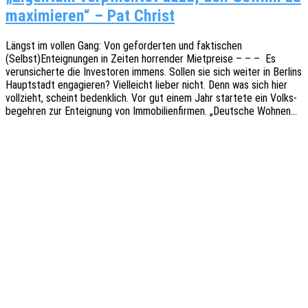
maximieren“ – Pat Christ
Längst im vollen Gang: Von gefor­der­ten und fakti­schen
(Selbst)Enteignungen in Zeiten horren­der Miet­prei­se – – – Es
verun­si­cher­te die Inves­to­ren immens. Sollen sie sich weiter in Berlins
Haupt­stadt enga­gie­ren? Viel­leicht lieber nicht. Denn was sich hier
voll­zieht, scheint bedenk­lich. Vor gut einem Jahr star­te­te ein Volks­
be­geh­ren zur Enteig­nung von Immo­bi­li­en­fir­men. „Deut­sche Wohnen…