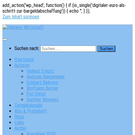
add_action('wp_head', function() { if (is_single('digitaler-euro-als-
schritt-zur-bargeldabschaffung')) { echo '
'; } });
Zum Inhalt springen
Suchen nach:
Startseite
Autoren
Helmut Creutz
Andreas Bangemann
Eckhard Behrens
Wolfgang Berger
Pat Christ
Günther Moewes
Terminkalender
Abo & Probeheft
Shop
Links
Archiv
Ausgaben 2026