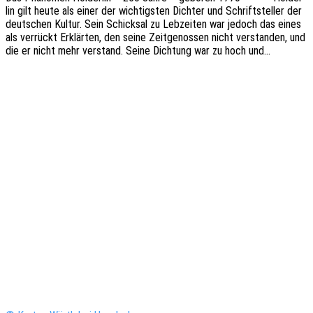
lin gilt heute als einer der wich­tigs­ten Dich­ter und Schrift­stel­ler der
deut­schen Kultur. Sein Schick­sal zu Lebzei­ten war jedoch das eines
als verrückt Erklär­ten, den seine Zeit­ge­nos­sen nicht verstan­den, und
die er nicht mehr verstand. Seine Dich­tung war zu hoch und…