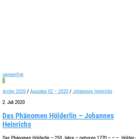
gemeinfrei
0
Archiv 2020
/
Ausgabe 02 – 2020
/
Johannnes Heinrichs
2. Juli 2020
Das Phänomen Hölderlin – Johannes
Heinrichs
Das Phäno­men Hölder­lin – 250 Jahre – gebo­ren 1770 – – – Hölder­