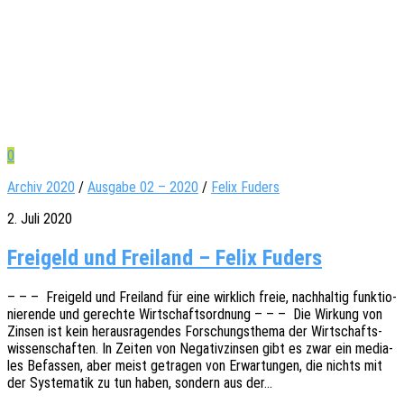
0
Archiv 2020
/
Ausgabe 02 – 2020
/
Felix Fuders
2. Juli 2020
Freigeld und Freiland – Felix Fuders
– – – Frei­geld und Frei­land für eine wirk­lich freie, nach­hal­tig funk­tio­
nie­ren­de und gerech­te Wirt­schafts­ord­nung – – – Die Wirkung von
Zinsen ist kein heraus­ra­gen­des Forschungs­the­ma der Wirt­schafts­
wis­sen­schaf­ten. In Zeiten von Nega­tiv­zin­sen gibt es zwar ein media­
les Befas­sen, aber meist getra­gen von Erwar­tun­gen, die nichts mit
der Syste­ma­tik zu tun haben, sondern aus der…