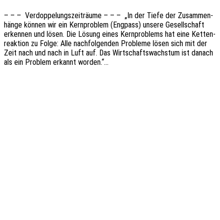
– – – Verdop­pe­lungs­zeit­räu­me – – – „In der Tiefe der Zusam­men­
hän­ge können wir ein Kern­pro­blem (Engpass) unsere Gesell­schaft
erken­nen und lösen. Die Lösung eines Kern­pro­blems hat eine Ketten­
re­ak­ti­on zu Folge: Alle nach­fol­gen­den Proble­me lösen sich mit der
Zeit nach und nach in Luft auf. Das Wirt­schafts­wachs­tum ist danach
als ein Problem erkannt worden.“…