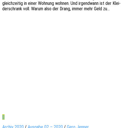
gleich­zei­tig in einer Wohnung wohnen. Und irgend­wann ist der Klei­
der­schrank voll. Warum also der Drang, immer mehr Geld zu…
0
Archiv 2020
/
Ausgabe 02 – 2020
/
Gero Jenner