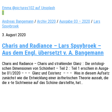
Emma @pictures102 auf Unsplash
0
Andreas Bangemann
/
Archiv 2020
/
Ausgabe 03 – 2020
/
Lars
Spuybroek
3. August 2020
Charis and Radiance – Lars Spuybroek –
Aus dem Engl. übersetzt v. A. Bangemann
Charis and Radi­ance – Charis und strah­len­der Glanz :: Die onto­lo­gi­
schen Dimen­sio­nen von Schön­heit – Teil 2 :: Teil 1 erschien in Ausga­
be 01/2020 – – – Glanz und Exis­tenz – – – Was in diesem Aufsatz
zunächst wie die Entwick­lung einer ästhe­ti­schen Theo­rie aussah, die
die x‑te Sicht­wei­se auf das Schöne darstell­te, hat…