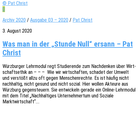
© Pat Christ
0
Archiv 2020
/
Ausgabe 03 – 2020
/
Pat Christ
3. August 2020
Was man in der „Stunde Null“ ersann – Pat
Christ
Würz­bur­ger Lehr­mo­dul regt Studie­ren­de zum Nach­den­ken über Wirt­
schafts­ethik an – – – Wie wir wirt­schaf­ten, scha­det der Umwelt
und verstößt allzu oft gegen Menschen­rech­te. Es ist häufig nicht
nach­hal­tig, nicht gesund und nicht sozial. Hier wollen Akteu­re aus
Würz­burg gegen­steu­ern. Sie entwi­ckeln gerade ein Online-Lehr­­mo­­dul
mit dem Titel „Nach­hal­ti­ges Unter­neh­mer­tum und Sozia­le
Marktwirtschaft“.…