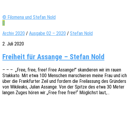
© Filomena und Stefan Nold
0
Archiv 2020
/
Ausgabe 02 – 2020
/
Stefan Nold
2. Juli 2020
Freiheit für Assange – Stefan Nold
– – – „Free, free, free! Free Assan­ge!” skan­die­ren wir im rauen
Stak­ka­to. Mit etwa 100 Menschen marschie­ren meine Frau und ich
über die Frank­fur­ter Zeil und fordern die Frei­las­sung des Grün­ders
von Wiki­leaks, Julian Assan­ge. Von der Spitze des etwa 30 Meter
langen Zuges hören wir „Free free free!“ Möglichst laut,…