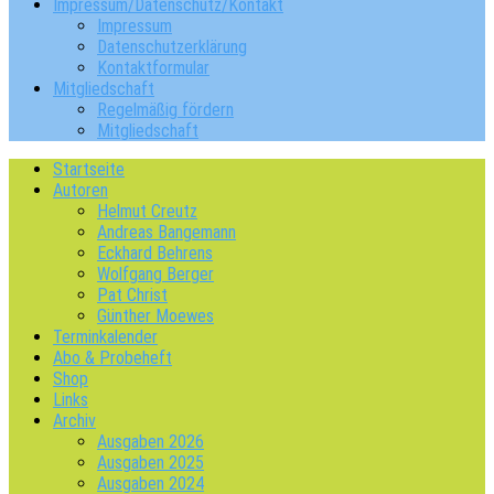
Impressum/Datenschutz/Kontakt
Impressum
Datenschutzerklärung
Kontaktformular
Mitgliedschaft
Regelmäßig fördern
Mitgliedschaft
Startseite
Autoren
Helmut Creutz
Andreas Bangemann
Eckhard Behrens
Wolfgang Berger
Pat Christ
Günther Moewes
Terminkalender
Abo & Probeheft
Shop
Links
Archiv
Ausgaben 2026
Ausgaben 2025
Ausgaben 2024