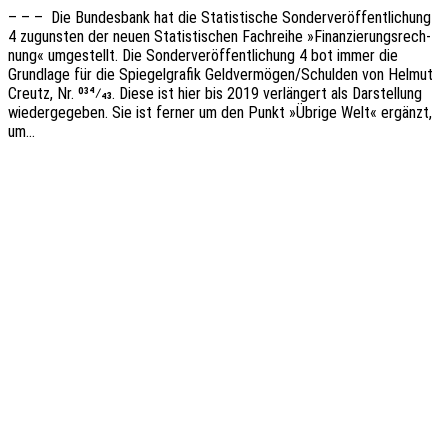
– – – Die Bundes­bank hat die Statis­ti­sche Sonder­ver­öf­fent­li­chung
4 zuguns­ten der neuen Statis­ti­schen Fach­rei­he »Finan­zie­rungs­rech­
nung« umge­stellt. Die Sonder­ver­öf­fent­li­chung 4 bot immer die
Grund­la­ge für die Spie­gel­gra­fik Geldvermögen/Schulden von Helmut
Creutz, Nr. 034⁄43. Diese ist hier bis 2019 verlän­gert als Darstel­lung
wieder­ge­ge­ben. Sie ist ferner um den Punkt »Übrige Welt« ergänzt,
um…