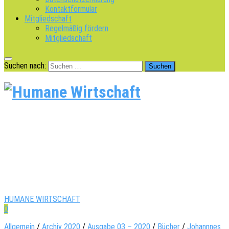
Kontaktformular
Mitgliedschaft
Regelmäßig fördern
Mitgliedschaft
Suchen nach:
HUMANE WIRTSCHAFT
0
Allgemein
/
Archiv 2020
/
Ausgabe 03 – 2020
/
Bücher
/
Johannnes