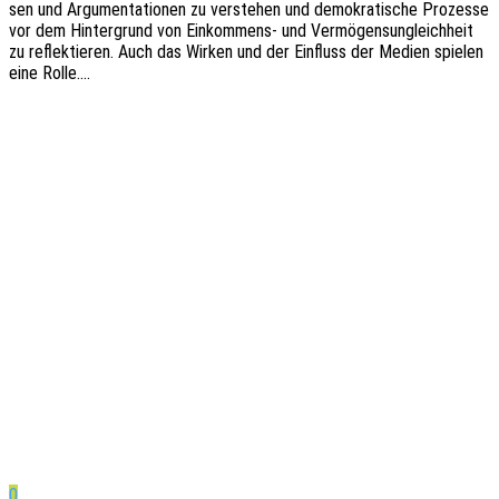
sen und Argu­men­ta­tio­nen zu verste­hen und demo­kra­ti­sche Prozes­se
vor dem Hinter­grund von Einkom­­mens- und Vermö­gens­un­gleich­heit
zu reflek­tie­ren. Auch das Wirken und der Einfluss der Medien spie­len
eine Rolle.…
0