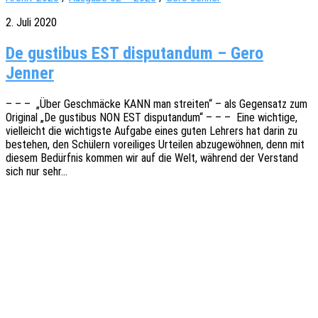
2. Juli 2020
De gustibus EST disputandum – Gero
Jenner
– – – „Über Geschmä­cke KANN man strei­ten“ – als Gegen­satz zum
Origi­nal „De gusti­bus NON EST dispu­t­an­dum“ – – – Eine wich­ti­ge,
viel­leicht die wich­tigs­te Aufga­be eines guten Lehrers hat darin zu
bestehen, den Schü­lern vorei­li­ges Urtei­len abzu­ge­wöh­nen, denn mit
diesem Bedürf­nis kommen wir auf die Welt, während der Verstand
sich nur sehr…