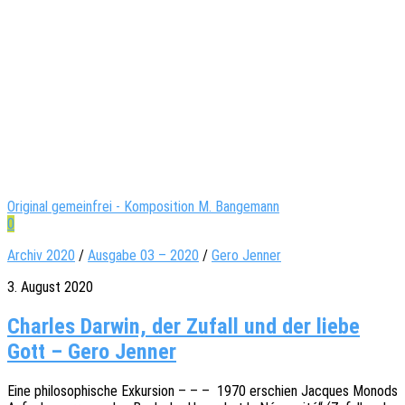
Original gemeinfrei - Komposition M. Bangemann
0
Archiv 2020
/
Ausgabe 03 – 2020
/
Gero Jenner
3. August 2020
Charles Darwin, der Zufall und der liebe
Gott – Gero Jenner
Eine philo­so­phi­sche Exkur­si­on – – – 1970 erschien Jacques Monods