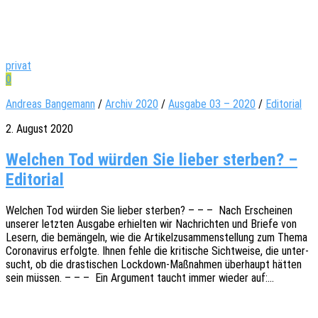
privat
0
Andreas Bangemann
/
Archiv 2020
/
Ausgabe 03 – 2020
/
Editorial
2. August 2020
Welchen Tod würden Sie lieber sterben? –
Editorial
Welchen Tod würden Sie lieber ster­ben? – – – Nach Erschei­nen
unse­rer letz­ten Ausga­be erhiel­ten wir Nach­rich­ten und Briefe von
Lesern, die bemän­geln, wie die Arti­kel­zu­sam­men­stel­lung zum Thema
Coro­na­vi­rus erfolg­te. Ihnen fehle die kriti­sche Sicht­wei­se, die unter­
sucht, ob die dras­ti­schen Lock­­down-Maßnah­­men über­haupt hätten
sein müssen. – – – Ein Argu­ment taucht immer wieder auf:…