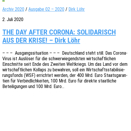
Archiv 2020
/
Ausgabe 02 – 2020
/
Dirk Löhr
2. Juli 2020
THE DAY AFTER CORONA: SOLIDARISCH
AUS DER KRISE! – Dirk Löhr
– – – Ausgangs­si­tua­ti­on – – – Deutsch­land steht still. Das Corona-
Virus ist Auslö­ser für die schwer­wie­gends­ten wirt­schaft­li­chen
Einschnit­te seit Ende des Zwei­ten Welt­kriegs. Um das Land vor dem
wirt­schaft­li­chen Kollaps zu bewah­ren, soll ein Wirt­schafts­sta­bi­li­sie­
rungs­fonds (WSF) errich­tet werden, der 400 Mrd. Euro Staats­ga­ran­
tien für Verbind­lich­kei­ten, 100 Mrd. Euro für direk­te staat­li­che
Betei­li­gun­gen und 100 Mrd. Euro…