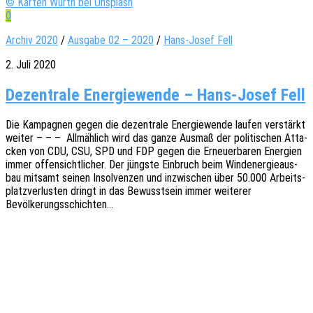
© Karten Würth bei Unsplash
0
Archiv 2020
/
Ausgabe 02 – 2020
/
Hans-Josef Fell
2. Juli 2020
Dezentrale Energiewende – Hans-Josef Fell
Die Kampa­gnen gegen die dezen­tra­le Ener­gie­wen­de laufen verstärkt
weiter – – – Allmäh­lich wird das ganze Ausmaß der poli­ti­schen Atta­
cken von CDU, CSU, SPD und FDP gegen die Erneu­er­ba­ren Ener­gien
immer offen­sicht­li­cher. Der jüngs­te Einbruch beim Wind­ener­gie­aus­
bau mitsamt seinen Insol­ven­zen und inzwi­schen über 50.000 Arbeits­
platz­ver­lus­ten dringt in das Bewusst­sein immer weite­rer
Bevölkerungsschichten…