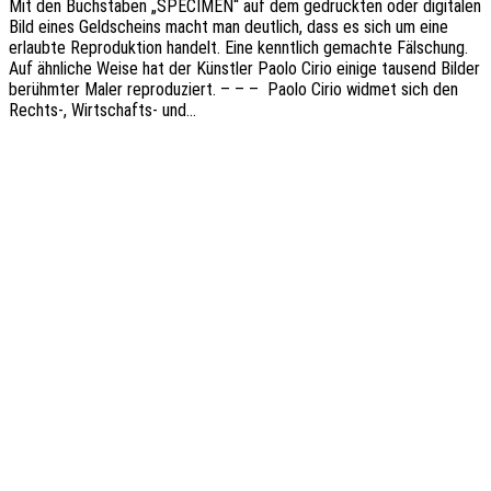
Mit den Buch­sta­ben „SPECIMEN“ auf dem gedruck­ten oder digi­ta­len
Bild eines Geld­scheins macht man deut­lich, dass es sich um eine
erlaub­te Repro­duk­ti­on handelt. Eine kennt­lich gemach­te Fälschung.
Auf ähnli­che Weise hat der Künst­ler Paolo Cirio einige tausend Bilder
berühm­ter Maler repro­du­ziert. – – – Paolo Cirio widmet sich den
Rechts‑, Wirt­­schafts- und…