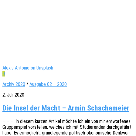
Alexis Antonio on Unsplash
0
Archiv 2020
/
Ausgabe 02 – 2020
2. Juli 2020
Die Insel der Macht – Armin Schachameier
– – – In diesem kurzen Arti­kel möchte ich ein von mir entwor­fe­nes
Grup­pen­spiel vorstel­len, welches ich mit Studie­ren­den durch­ge­führt
habe. Es ermög­licht, grund­le­gen­de poli­­tisch-ökon­o­­­mi­­sche Denk­wei­