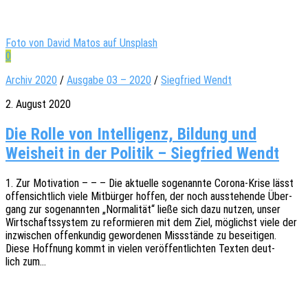
Foto von David Matos auf Unsplash
0
Archiv 2020
/
Ausgabe 03 – 2020
/
Siegfried Wendt
2. August 2020
Die Rolle von Intelligenz, Bildung und
Weisheit in der Politik – Siegfried Wendt
1. Zur Moti­va­ti­on – – – Die aktu­el­le soge­nann­te Corona-Krise lässt
offen­sicht­lich viele Mitbür­ger hoffen, der noch ausste­hen­de Über­
gang zur soge­nann­ten „Norma­li­tät“ ließe sich dazu nutzen, unser
Wirt­schafts­sys­tem zu refor­mie­ren mit dem Ziel, möglichst viele der
inzwi­schen offen­kun­dig gewor­de­nen Miss­stän­de zu besei­ti­gen.
Diese Hoff­nung kommt in vielen veröf­fent­lich­ten Texten deut­
lich zum…