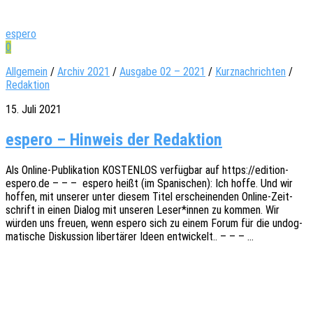
espero
0
Allgemein
/
Archiv 2021
/
Ausgabe 02 – 2021
/
Kurznachrichten
/
Redaktion
15. Juli 2021
espero – Hinweis der Redaktion
Als Online-Publi­­ka­­ti­on KOSTENLOS verfüg­bar auf https://edition-
espero.de – – – espero heißt (im Spani­schen): Ich hoffe. Und wir
hoffen, mit unse­rer unter diesem Titel erschei­nen­den Online-Zeit­­
schrift in einen Dialog mit unse­ren Leser*innen zu kommen. Wir
würden uns freuen, wenn espero sich zu einem Forum für die undog­
ma­ti­sche Diskus­si­on liber­tä­rer Ideen entwickelt.. – – – …