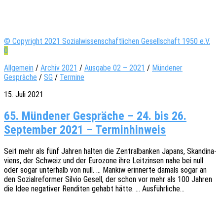
© Copyright 2021 Sozialwissenschaftlichen Gesellschaft 1950 e.V.
0
Allgemein
/
Archiv 2021
/
Ausgabe 02 – 2021
/
Mündener
Gespräche
/
SG
/
Termine
15. Juli 2021
65. Mündener Gespräche – 24. bis 26.
September 2021 – Terminhinweis
Seit mehr als fünf Jahren halten die Zentral­ban­ken Japans, Skan­di­na­
vi­ens, der Schweiz und der Euro­zo­ne ihre Leit­zin­sen nahe bei null
oder sogar unter­halb von null. … Mankiw erin­ner­te damals sogar an
den Sozi­al­re­for­mer Silvio Gesell, der schon vor mehr als 100 Jahren
die Idee nega­ti­ver Rendi­ten gehabt hätte. … Ausführliche…