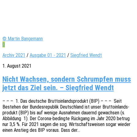
© Martin Bangemann
0
Archiv 2021
/
Ausgabe 01 - 2021
/
Siegfried Wendt
1. August 2021
Nicht Wachsen, sondern Schrumpfen muss
jetzt das Ziel sein. – Siegfried Wendt
– – – 1. Das deut­sche Brut­to­in­lands­pro­dukt (BIP) – – – Seit
Bestehen der Bundes­re­pu­blik Deutsch­land ist unser Brut­to­in­lands­
pro­dukt (BIP) bis auf wenige Ausnah­men dauernd gewach­sen (s.
Abbil­dung 1). Der Corona-bedin­g­­te Rück­gang im Jahr 2020 betrug
nur 3,5 %. Für 2021 sagen die sog. Wirt­schafts­wei­sen sogar wieder
einen Anstieg des BIP voraus. Dass der…