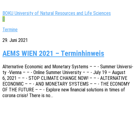
BOKU University of Natural Resources and Life Sciences
0
Termine
29. Juni 2021
AEMS WIEN 2021 – Terminhinweis
Alter­na­ti­ve Econo­mic and Mone­ta­ry Systems – – - Summer Univer­si­
ty ‑Vienna – – - Online Summer Univer­si­ty – – - July 19 – August
6, 2021 – – - STOP CLIMATE CHANGE NOW! – – - ALTERNATIVE
ECONOMIC – – - AND MONETARY SYSTEMS – – - THE ECONOMY
OF THE FUTURE – – - Explo­re new finan­cial solu­ti­ons in times of
corona crisis! There is no…