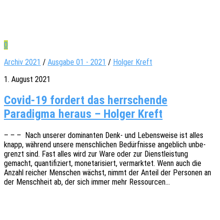
0
Archiv 2021
/
Ausgabe 01 - 2021
/
Holger Kreft
1. August 2021
Covid-19 fordert das herrschende
Paradigma heraus – Holger Kreft
– – – Nach unse­rer domi­nan­ten Denk- und Lebens­wei­se ist alles
knapp, während unsere mensch­li­chen Bedürf­nis­se angeb­lich unbe­
grenzt sind. Fast alles wird zur Ware oder zur Dienst­leis­tung
gemacht, quan­ti­fi­ziert, mone­ta­ri­siert, vermark­tet. Wenn auch die
Anzahl reicher Menschen wächst, nimmt der Anteil der Perso­nen an
der Mensch­heit ab, der sich immer mehr Ressourcen…