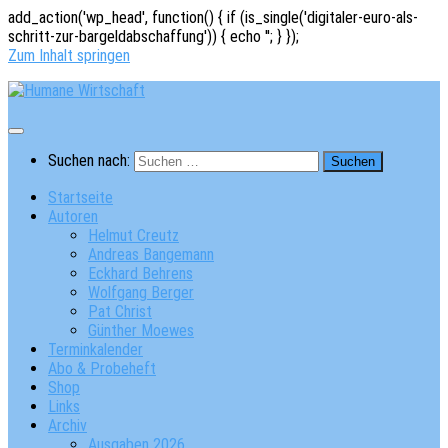
add_action('wp_head', function() { if (is_single('digitaler-euro-als-
schritt-zur-bargeldabschaffung')) { echo '
'; } });
Zum Inhalt springen
Suchen nach:
Startseite
Autoren
Helmut Creutz
Andreas Bangemann
Eckhard Behrens
Wolfgang Berger
Pat Christ
Günther Moewes
Terminkalender
Abo & Probeheft
Shop
Links
Archiv
Ausgaben 2026