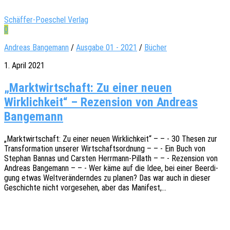
Schäffer-Poeschel Verlag
0
Andreas Bangemann
/
Ausgabe 01 - 2021
/
Bücher
1. April 2021
„Marktwirtschaft: Zu einer neuen
Wirklichkeit“ – Rezension von Andreas
Bangemann
„Markt­wirt­schaft: Zu einer neuen Wirk­lich­keit“ – – - 30 Thesen zur
Trans­for­ma­ti­on unse­rer Wirt­schafts­ord­nung – – - Ein Buch von
Stephan Bannas und Cars­ten Herr­mann-Pillath – – - Rezen­si­on von
Andre­as Bange­mann – – - Wer käme auf die Idee, bei einer Beer­di­
gung etwas Welt­ver­än­dern­des zu planen? Das war auch in dieser
Geschich­te nicht vorge­se­hen, aber das Manifest,…