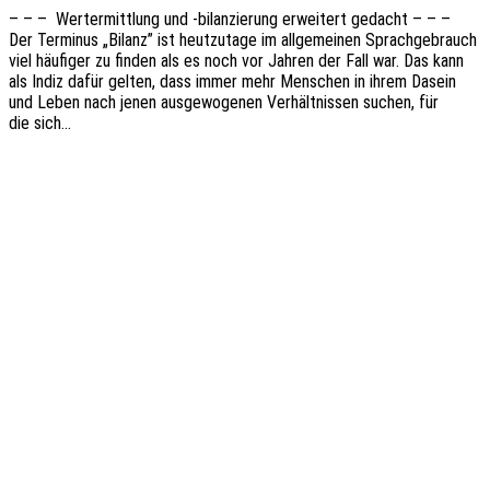
– – – Wert­ermitt­lung und ‑bilan­zie­rung erwei­tert gedacht – – –
Der Termi­nus „Bilanz” ist heut­zu­ta­ge im allge­mei­nen Sprach­ge­brauch
viel häufi­ger zu finden als es noch vor Jahren der Fall war. Das kann
als Indiz dafür gelten, dass immer mehr Menschen in ihrem Dasein
und Leben nach jenen ausge­wo­ge­nen Verhält­nis­sen suchen, für
die sich…