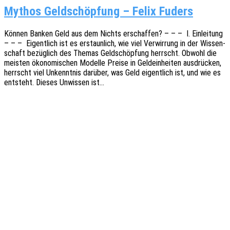
Mythos Geldschöpfung – Felix Fuders
Können Banken Geld aus dem Nichts erschaf­fen? – – – I. Einlei­tung
– – – Eigent­lich ist es erstaun­lich, wie viel Verwir­rung in der Wissen­
schaft bezüg­lich des Themas Geld­schöp­fung herrscht. Obwohl die
meis­ten ökono­mi­schen Model­le Preise in Geld­ein­hei­ten ausdrü­cken,
herrscht viel Unkennt­nis darüber, was Geld eigent­lich ist, und wie es
entsteht. Dieses Unwis­sen ist…