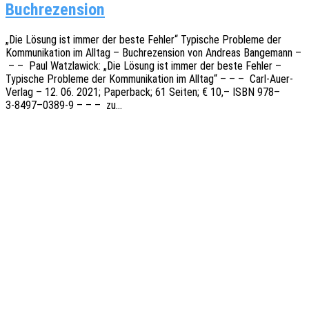
Buchrezension
„Die Lösung ist immer der beste Fehler“ Typi­sche Proble­me der
Kommu­ni­ka­ti­on im Alltag – Buch­re­zen­si­on von Andre­as Bange­mann –
– – Paul Watz­la­wick: „Die Lösung ist immer der beste Fehler –
Typi­sche Proble­me der Kommu­ni­ka­ti­on im Alltag“ – – – Carl-Auer-
Verlag – 12. 06. 2021; Paper­back; 61 Seiten; € 10,– ISBN 978–
3‑8497–0389‑9 – – – zu…