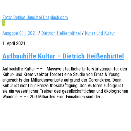
Foto: Denise Jans bei Unsplash.com
0
Ausgabe 01 - 2021
/
Dietrich Heißenbüttel
/
Kunst und Kultur
1. April 2021
Aufbauhilfe Kultur – Dietrich Heißenbüttel
Aufbau­hil­fe Kultur – – - Massi­ve staat­li­che Unter­stüt­zun­gen für den
Kultur- und Krea­tiv­sek­tor fordert eine Studie von Ernst & Young
ange­sichts der Milli­ar­den­ver­lus­te aufgrund der Coro­na­kri­se. Denn
Kultur ist nicht nur Frei­zeit­be­schäf­ti­gung. Den Autoren zufol­ge ist
sie ein wesent­li­cher Trei­ber des gesell­schaft­li­chen und ökolo­gi­schen
Wandels. – – - 200 Milli­ar­den Euro Einnah­men sind der…