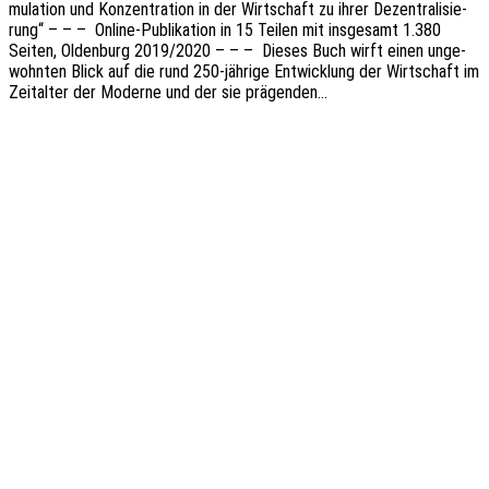
mu­la­ti­on und Konzen­tra­ti­on in der Wirt­schaft zu ihrer Dezen­tra­li­sie­
rung“ – – – Online-Publi­­ka­­ti­on in 15 Teilen mit insge­samt 1.380
Seiten, Olden­burg 2019/2020 – – – Dieses Buch wirft einen unge­
wohn­ten Blick auf die rund 250-jährige Entwick­lung der Wirt­schaft im
Zeit­al­ter der Moder­ne und der sie prägenden…