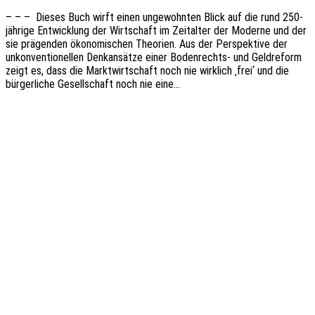
– – – Dieses Buch wirft einen unge­wohn­ten Blick auf die rund 250-
jähri­­ge Entwick­lung der Wirt­schaft im Zeit­al­ter der Moder­ne und der
sie prägen­den ökono­mi­schen Theo­rien. Aus der Perspek­ti­ve der
unkon­ven­tio­nel­len Denk­an­sät­ze einer Boden­­­rechts- und Geld­re­form
zeigt es, dass die Markt­wirt­schaft noch nie wirk­lich ‚frei‘ und die
bürger­li­che Gesell­schaft noch nie eine…