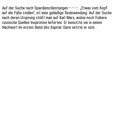
Auf der Suche nach Spar­dienst­leis­tun­gen – – – „Etwas vom Kopf
auf die Füße stel­len“, ist eine geläu­fi­ge Rede­wen­dung. Auf der Suche
nach deren Ursprung stößt man auf Karl Marx, wobei noch frühe­re
russi­sche Quel­len Inspi­ra­ti­on liefer­ten. Er benutz­te sie in einem
Nach­wort im ersten Band des Kapi­tal. Darin setzte er sich…