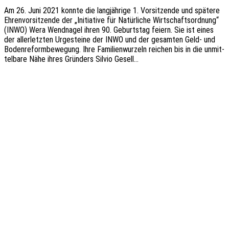
Am 26. Juni 2021 konnte die lang­jäh­ri­ge 1. Vorsit­zen­de und späte­re
Ehren­vor­sit­zen­de der „Initia­ti­ve für Natür­li­che Wirt­schafts­ord­nung“
(INWO) Wera Wend­na­gel ihren 90. Geburts­tag feiern. Sie ist eines
der aller­letz­ten Urge­stei­ne der INWO und der gesam­ten Geld- und
Boden­re­form­be­we­gung. Ihre Fami­li­en­wur­zeln reichen bis in die unmit­
tel­ba­re Nähe ihres Grün­ders Silvio Gesell…