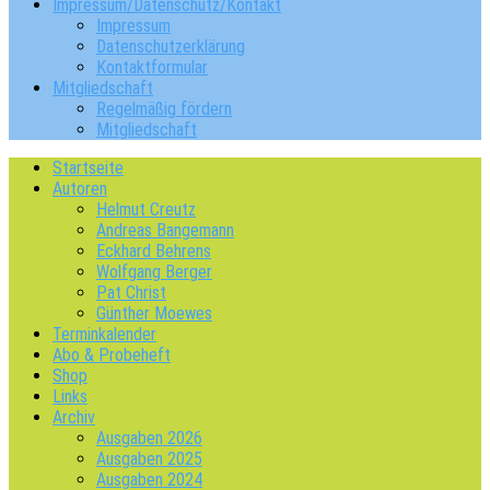
Impressum/Datenschutz/Kontakt
Impressum
Datenschutzerklärung
Kontaktformular
Mitgliedschaft
Regelmäßig fördern
Mitgliedschaft
Startseite
Autoren
Helmut Creutz
Andreas Bangemann
Eckhard Behrens
Wolfgang Berger
Pat Christ
Günther Moewes
Terminkalender
Abo & Probeheft
Shop
Links
Archiv
Ausgaben 2026
Ausgaben 2025
Ausgaben 2024