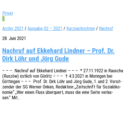
Privat
0
Archiv 2021
/
Ausgabe 02 – 2021
/
Kurznachrichten
/
Nachruf
28. Juni 2021
Nachruf auf Ekkehard Lindner – Prof. Dr.
Dirk Löhr und Jörg Gude
– – – Nach­ruf auf Ekke­hard Lind­ner – – – * 27.11.1922 in Rauscha
(Ruszów) östlich von Görlitz – – – † 4.3.2021 in Morin­gen bei
Göttin­gen – – – Prof. Dr. Dirk Löhr und Jörg Gude, 1. und 2. Vorsit­
zen­der der SG Werner Onken, Redak­ti­on „Zeit­schrift für Sozi­al­öko­
no­mie“ „Wer einen Fluss über­quert, muss die eine Seite verlas­
sen.“ Mit…