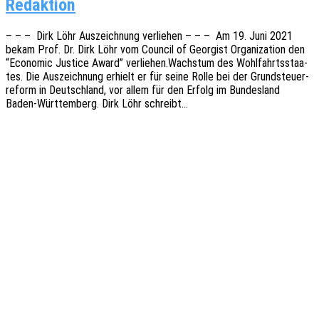
Redaktion
– – – Dirk Löhr Auszeich­nung verlie­hen – – – Am 19. Juni 2021
bekam Prof. Dr. Dirk Löhr vom Coun­cil of Geor­gist Orga­niza­ti­on den
“Econo­mic Justi­ce Award” verliehen.Wachstum des Wohl­fahrts­staa­
tes. Die Auszeich­nung erhielt er für seine Rolle bei der Grund­steu­er­
re­form in Deutsch­land, vor allem für den Erfolg im Bundes­land
Baden-Würt­tem­berg. Dirk Löhr schreibt…