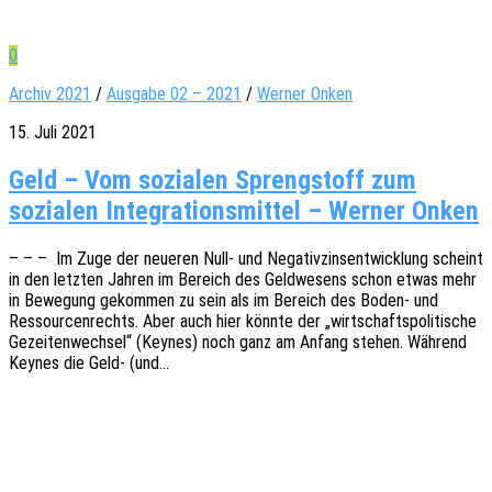
0
Archiv 2021
/
Ausgabe 02 – 2021
/
Werner Onken
15. Juli 2021
Geld – Vom sozialen Sprengstoff zum
sozialen Integrationsmittel – Werner Onken
– – – Im Zuge der neue­ren Null- und Nega­tiv­zins­ent­wick­lung scheint
in den letz­ten Jahren im Bereich des Geld­we­sens schon etwas mehr
in Bewe­gung gekom­men zu sein als im Bereich des Boden- und
Ressour­cen­rechts. Aber auch hier könnte der „wirt­schafts­po­li­ti­sche
Gezei­ten­wech­sel“ (Keynes) noch ganz am Anfang stehen. Während
Keynes die Geld- (und…