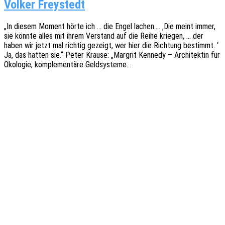
Volker Freystedt
„In diesem Moment hörte ich … die Engel lachen…. ‚Die meint immer,
sie könnte alles mit ihrem Verstand auf die Reihe krie­gen, … der
haben wir jetzt mal rich­tig gezeigt, wer hier die Rich­tung bestimmt. ‘
Ja, das hatten sie.“ Peter Krause: „Margrit Kenne­dy – Archi­tek­tin für
Ökolo­gie, komple­men­tä­re Geldsysteme…