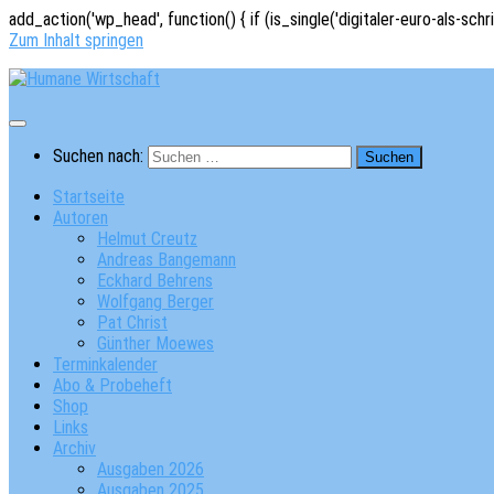
add_action('wp_head', function() { if (is_single('digitaler-euro-als-schr
Zum Inhalt springen
Suchen nach:
Startseite
Autoren
Helmut Creutz
Andreas Bangemann
Eckhard Behrens
Wolfgang Berger
Pat Christ
Günther Moewes
Terminkalender
Abo & Probeheft
Shop
Links
Archiv
Ausgaben 2026
Ausgaben 2025