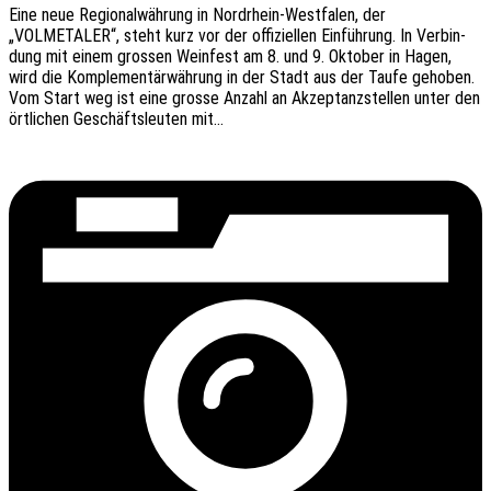
Eine neue Regio­nal­wäh­rung in Nord­rhein-West­­fa­­len, der
„VOLMETALER“, steht kurz vor der offi­zi­el­len Einfüh­rung. In Verbin­
dung mit einem gros­sen Wein­fest am 8. und 9. Okto­ber in Hagen,
wird die Komple­men­tär­wäh­rung in der Stadt aus der Taufe geho­ben.
Vom Start weg ist eine grosse Anzahl an Akzep­tanz­stel­len unter den
örtli­chen Geschäfts­leu­ten mit…