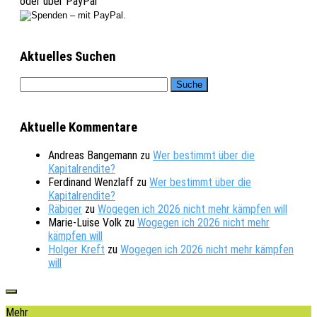
oder über PayPal
Aktuelles Suchen
Aktuelle Kommentare
Andreas Bangemann
zu
Wer bestimmt über die
Kapitalrendite?
Ferdinand Wenzlaff
zu
Wer bestimmt über die
Kapitalrendite?
Räbiger
zu
Wogegen ich 2026 nicht mehr kämpfen will
Marie-Luise Volk
zu
Wogegen ich 2026 nicht mehr
kämpfen will
Holger Kreft
zu
Wogegen ich 2026 nicht mehr kämpfen
will
Mehr