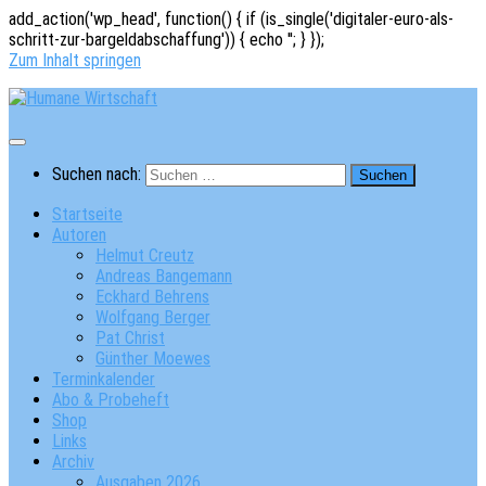
add_action('wp_head', function() { if (is_single('digitaler-euro-als-
schritt-zur-bargeldabschaffung')) { echo '
'; } });
Zum Inhalt springen
Suchen nach:
Startseite
Autoren
Helmut Creutz
Andreas Bangemann
Eckhard Behrens
Wolfgang Berger
Pat Christ
Günther Moewes
Terminkalender
Abo & Probeheft
Shop
Links
Archiv
Ausgaben 2026