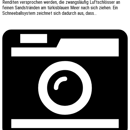
Rendi­ten verspro­chen werden, die zwangs­läu­fig Luft­schlös­ser an
feinen Sand­strän­den am türkis­blau­en Meer nach sich ziehen. Ein
Schnee­ball­sys­tem zeich­net sich dadurch aus, dass…