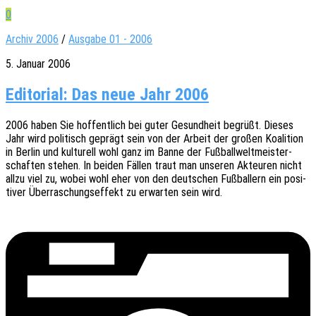
0
Archiv 2006
/
Ausgabe 01 - 2006
5. Januar 2006
Editorial: Das neue Jahr 2006
2006 haben Sie hoffent­lich bei guter Gesund­heit begrüßt. Dieses
Jahr wird poli­tisch geprägt sein von der Arbeit der großen Koali­ti­on
in Berlin und kultu­rell wohl ganz im Banne der Fußball­welt­meis­ter­
schaf­ten stehen. In beiden Fällen traut man unse­ren Akteu­ren nicht
allzu viel zu, wobei wohl eher von den deut­schen Fußbal­lern ein posi­
ti­ver Über­ra­schungs­ef­fekt zu erwar­ten sein wird.