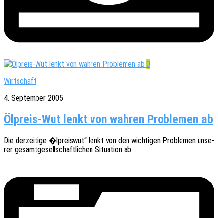
0
Wirtschaft
4. September 2005
Ölpreis-Wut lenkt von wahren Problemen ab
Die derzei­ti­ge �lpreis­wut“ lenkt von den wich­ti­gen Proble­men unse­
rer gesamt­ge­sell­schaft­li­chen Situa­ti­on ab.