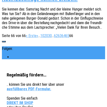
Sie kennen das: Sams­tag Nacht und der kleine Hunger meldet sich.
Was tun Sie? Ab in den Gelän­de­wa­gen mit Bullen­fän­ger und in den
nahe gele­ge­nen Burger-Donald gedüst. Schon in der Einflug­schnei­se
des Drive-in über die Bestel­lung nach­ge­dacht und dann die freund­li­
che Stimme aus dem Laut­spre­cher: „Vielen Dank für Ihren Besuch…
Seite 66 von 66
« Erste
«
...
10
20
30
...
62
63
64
65
66
Folgen:
Regelmäßig fördern…
.. können Sie uns direkt hier über unser
ausfüllbares PDF-Formular.
Spenden Sie einfach
DIREKT IM SHOP