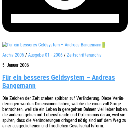
0
Archiv 2006
/
Ausgabe 01 - 2006
/
Zeitschriftenarchiv
5. Januar 2006
Für ein besseres Geldsystem – Andreas
Bangemann
Die Zeichen der Zeit stehen spür­bar auf Verän­de­rung. Diese Verän­
de­run­gen werden Dimen­sio­nen haben, welche die einen voll Sorge
betrach­ten, weil sie ein Leben in gere­gel­ten Bahnen viel lieber haben,
die ande­ren gehen mit Lebens­freu­de und Opti­mis­mus daran, weil sie
spüren, dass die Verän­de­run­gen drin­gend nötig sind auf dem Weg zu
einer ausge­gli­che­nen und fried­li­chen Gesellschaftsform.