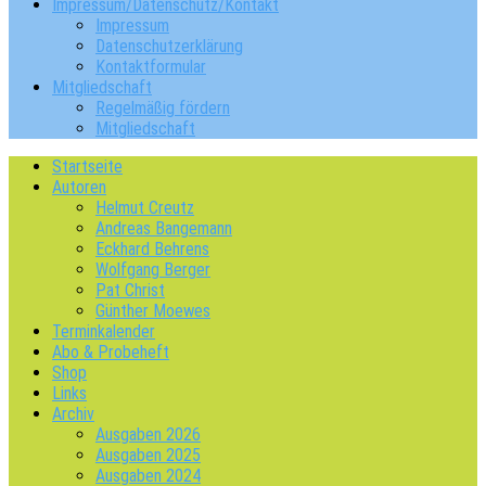
Impressum/Datenschutz/Kontakt
Impressum
Datenschutzerklärung
Kontaktformular
Mitgliedschaft
Regelmäßig fördern
Mitgliedschaft
Startseite
Autoren
Helmut Creutz
Andreas Bangemann
Eckhard Behrens
Wolfgang Berger
Pat Christ
Günther Moewes
Terminkalender
Abo & Probeheft
Shop
Links
Archiv
Ausgaben 2026
Ausgaben 2025
Ausgaben 2024