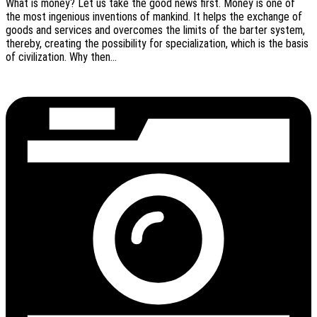
What is money? Let us take the good news first. Money is one of
the most inge­nious inven­ti­ons of mankind. It helps the exch­an­ge of
goods and services and over­co­mes the limits of the barter system,
ther­eby, crea­ting the possi­bi­li­ty for specia­liza­ti­on, which is the basis
of civi­liza­ti­on. Why then…