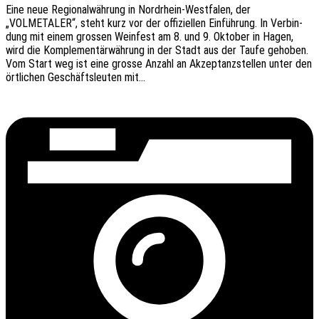
Eine neue Regio­nal­wäh­rung in Nord­rhein-West­­fa­­len, der
„VOLMETALER“, steht kurz vor der offi­zi­el­len Einfüh­rung. In Verbin­
dung mit einem gros­sen Wein­fest am 8. und 9. Okto­ber in Hagen,
wird die Komple­men­tär­wäh­rung in der Stadt aus der Taufe geho­ben.
Vom Start weg ist eine grosse Anzahl an Akzep­tanz­stel­len unter den
örtli­chen Geschäfts­leu­ten mit…