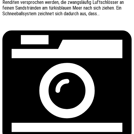
Rendi­ten verspro­chen werden, die zwangs­läu­fig Luft­schlös­ser an
feinen Sand­strän­den am türkis­blau­en Meer nach sich ziehen. Ein
Schnee­ball­sys­tem zeich­net sich dadurch aus, dass…