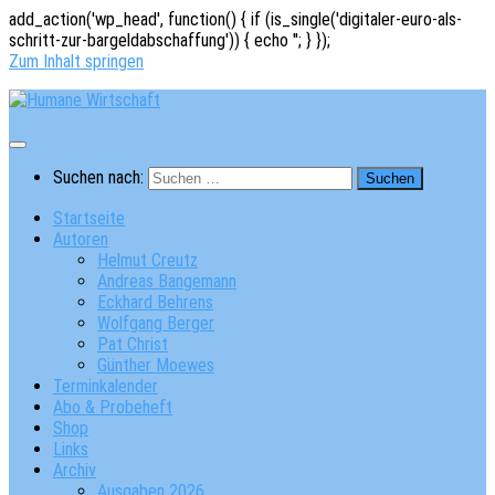
add_action('wp_head', function() { if (is_single('digitaler-euro-als-
schritt-zur-bargeldabschaffung')) { echo '
'; } });
Zum Inhalt springen
Suchen nach:
Startseite
Autoren
Helmut Creutz
Andreas Bangemann
Eckhard Behrens
Wolfgang Berger
Pat Christ
Günther Moewes
Terminkalender
Abo & Probeheft
Shop
Links
Archiv
Ausgaben 2026