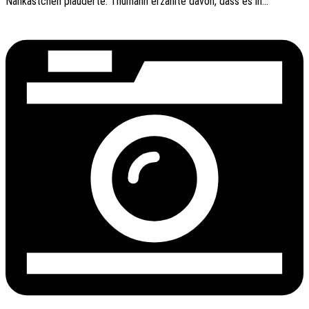
Nähkäst­chen plau­der­te. Thumann erzähl­te davon, dass es in…