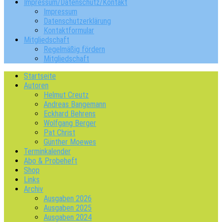
Impressum/Datenschutz/Kontakt
Impressum
Datenschutzerklärung
Kontaktformular
Mitgliedschaft
Regelmäßig fördern
Mitgliedschaft
Startseite
Autoren
Helmut Creutz
Andreas Bangemann
Eckhard Behrens
Wolfgang Berger
Pat Christ
Günther Moewes
Terminkalender
Abo & Probeheft
Shop
Links
Archiv
Ausgaben 2026
Ausgaben 2025
Ausgaben 2024