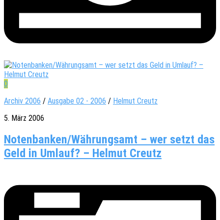
0
Archiv 2006
/
Ausgabe 02 - 2006
/
Helmut Creutz
5. März 2006
Notenbanken/Währungsamt – wer setzt das
Geld in Umlauf? – Helmut Creutz