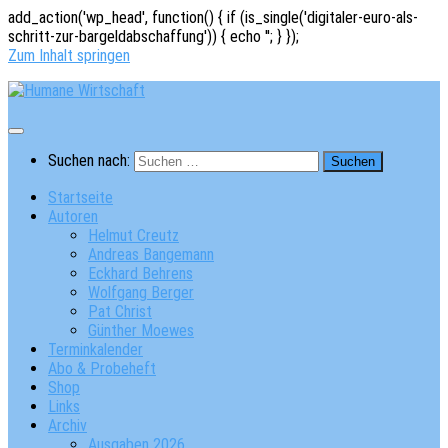
add_action('wp_head', function() { if (is_single('digitaler-euro-als-
schritt-zur-bargeldabschaffung')) { echo '
'; } });
Zum Inhalt springen
Suchen nach:
Startseite
Autoren
Helmut Creutz
Andreas Bangemann
Eckhard Behrens
Wolfgang Berger
Pat Christ
Günther Moewes
Terminkalender
Abo & Probeheft
Shop
Links
Archiv
Ausgaben 2026