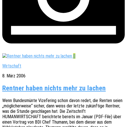
0
Wirtschaft
8. März 2006
Rentner haben nichts mehr zu lachen
Wenn Bundes­mün­te Vize­fe­ring schon davon redet, die Renten seien
„mögli­cher­wei­se“ sicher, dann weiss der letzte zukünf­ti­ge Rent­ner,
was die Stunde geschla­gen hat. Die Zeit­schrift
HUMANWIRTSCHAFT berich­te­te bereits im Januar (PDF-File) über
einen Vortrag von BDI Chef Thumann, bei dem dieser aus dem