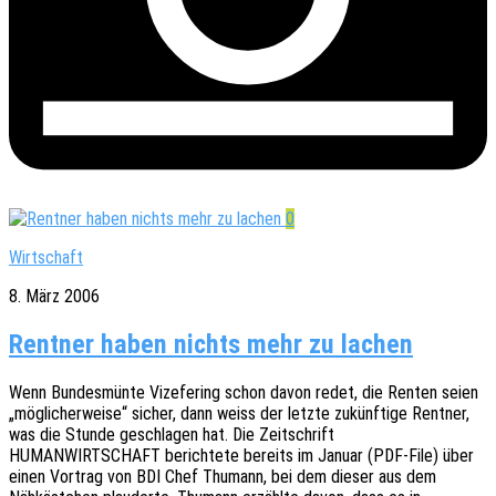
0
Wirtschaft
8. März 2006
Rentner haben nichts mehr zu lachen
Wenn Bundes­mün­te Vize­fe­ring schon davon redet, die Renten seien
„mögli­cher­wei­se“ sicher, dann weiss der letzte zukünf­ti­ge Rent­ner,
was die Stunde geschla­gen hat. Die Zeit­schrift
HUMANWIRTSCHAFT berich­te­te bereits im Januar (PDF-File) über
einen Vortrag von BDI Chef Thumann, bei dem dieser aus dem