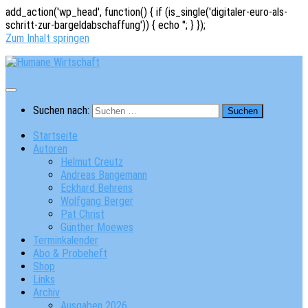
add_action('wp_head', function() { if (is_single('digitaler-euro-als-
schritt-zur-bargeldabschaffung')) { echo '
'; } });
Zum Inhalt springen
Suchen nach:
Startseite
Autoren
Helmut Creutz
Andreas Bangemann
Eckhard Behrens
Wolfgang Berger
Pat Christ
Günther Moewes
Terminkalender
Abo & Probeheft
Shop
Links
Archiv
Ausgaben 2026