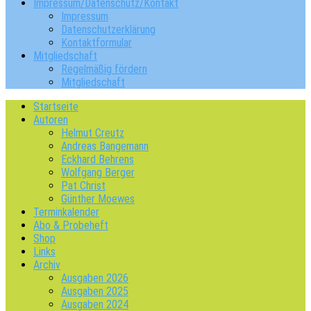
Impressum/Datenschutz/Kontakt
Impressum
Datenschutzerklärung
Kontaktformular
Mitgliedschaft
Regelmäßig fördern
Mitgliedschaft
Startseite
Autoren
Helmut Creutz
Andreas Bangemann
Eckhard Behrens
Wolfgang Berger
Pat Christ
Günther Moewes
Terminkalender
Abo & Probeheft
Shop
Links
Archiv
Ausgaben 2026
Ausgaben 2025
Ausgaben 2024