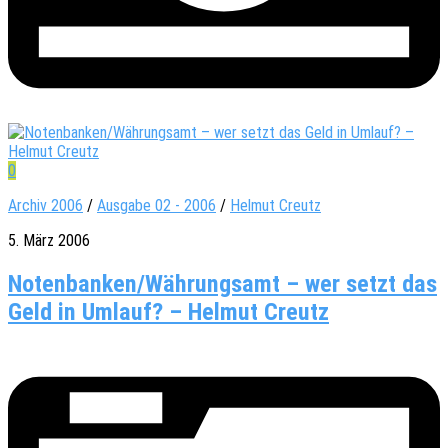
0
Archiv 2006
/
Ausgabe 02 - 2006
/
Helmut Creutz
5. März 2006
Notenbanken/Währungsamt – wer setzt das
Geld in Umlauf? – Helmut Creutz