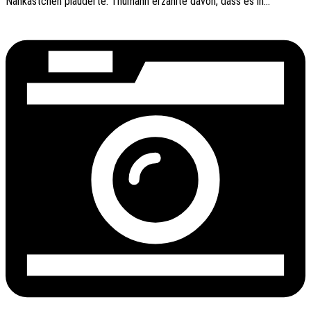
Nähkäst­chen plau­der­te. Thumann erzähl­te davon, dass es in…