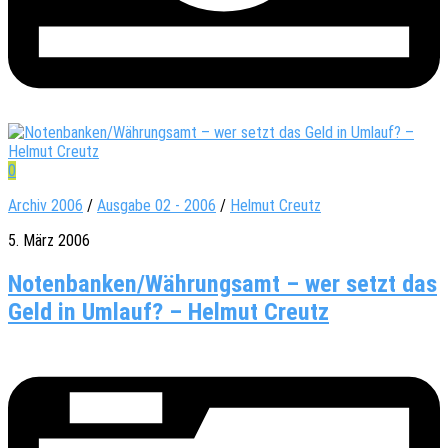
0
Archiv 2006
/
Ausgabe 02 - 2006
/
Helmut Creutz
5. März 2006
Notenbanken/Währungsamt – wer setzt das
Geld in Umlauf? – Helmut Creutz