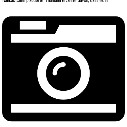
Nähkäst­chen plau­der­te. Thumann erzähl­te davon, dass es in…