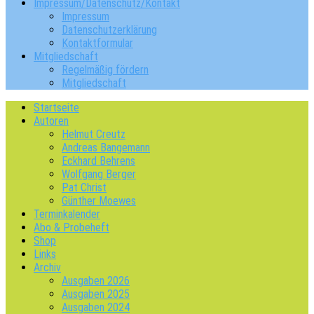
Impressum/Datenschutz/Kontakt
Impressum
Datenschutzerklärung
Kontaktformular
Mitgliedschaft
Regelmäßig fördern
Mitgliedschaft
Startseite
Autoren
Helmut Creutz
Andreas Bangemann
Eckhard Behrens
Wolfgang Berger
Pat Christ
Günther Moewes
Terminkalender
Abo & Probeheft
Shop
Links
Archiv
Ausgaben 2026
Ausgaben 2025
Ausgaben 2024