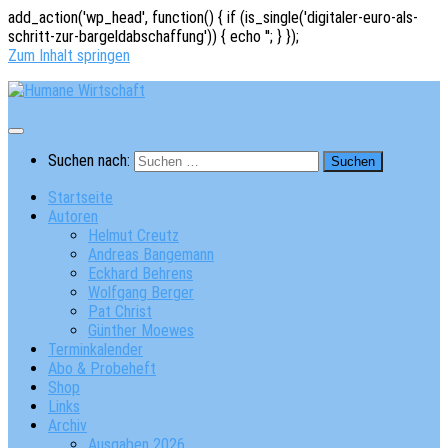
add_action('wp_head', function() { if (is_single('digitaler-euro-als-
schritt-zur-bargeldabschaffung')) { echo '
'; } });
Zum Inhalt springen
Suchen nach:
Startseite
Autoren
Helmut Creutz
Andreas Bangemann
Eckhard Behrens
Wolfgang Berger
Pat Christ
Günther Moewes
Terminkalender
Abo & Probeheft
Shop
Links
Archiv
Ausgaben 2026