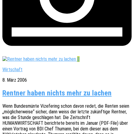
0
Wirtschaft
8. März 2006
Rentner haben nichts mehr zu lachen
Wenn Bundes­mün­te Vize­fe­ring schon davon redet, die Renten seien
„mögli­cher­wei­se“ sicher, dann weiss der letzte zukünf­ti­ge Rent­ner,
was die Stunde geschla­gen hat. Die Zeit­schrift
HUMANWIRTSCHAFT berich­te­te bereits im Januar (PDF-File) über
einen Vortrag von BDI Chef Thumann, bei dem dieser aus dem