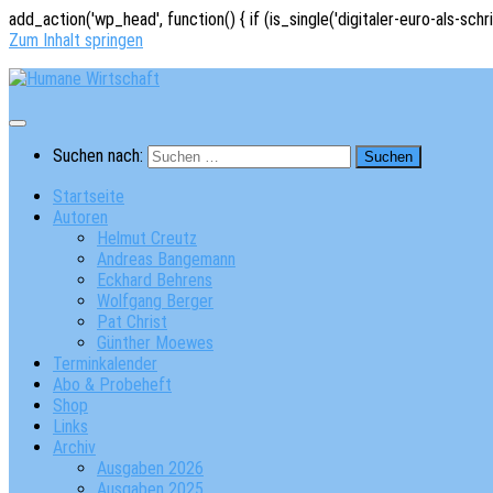
add_action('wp_head', function() { if (is_single('digitaler-euro-als-schr
Zum Inhalt springen
Suchen nach:
Startseite
Autoren
Helmut Creutz
Andreas Bangemann
Eckhard Behrens
Wolfgang Berger
Pat Christ
Günther Moewes
Terminkalender
Abo & Probeheft
Shop
Links
Archiv
Ausgaben 2026
Ausgaben 2025