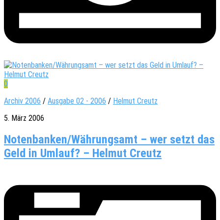
0
Archiv 2006
/
Ausgabe 02 - 2006
/
Helmut Creutz
5. März 2006
Notenbanken/Währungsamt – wer setzt das
Geld in Umlauf? – Helmut Creutz