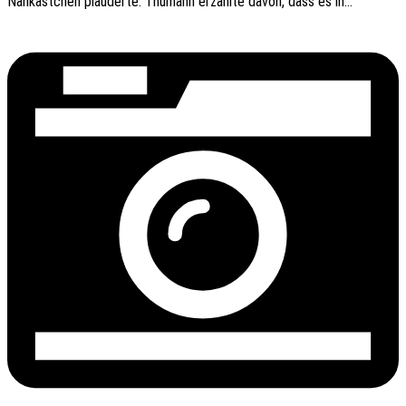
Nähkäst­chen plau­der­te. Thumann erzähl­te davon, dass es in…