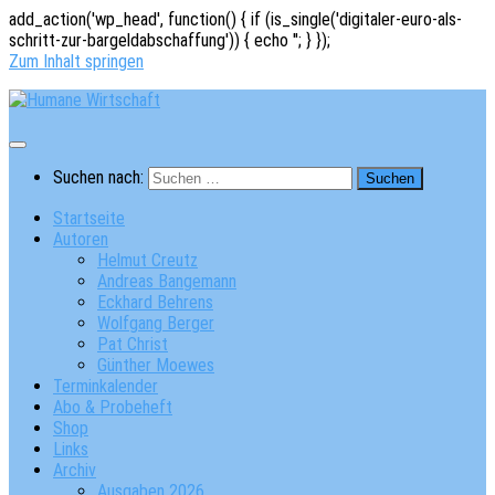
add_action('wp_head', function() { if (is_single('digitaler-euro-als-
schritt-zur-bargeldabschaffung')) { echo '
'; } });
Zum Inhalt springen
Suchen nach:
Startseite
Autoren
Helmut Creutz
Andreas Bangemann
Eckhard Behrens
Wolfgang Berger
Pat Christ
Günther Moewes
Terminkalender
Abo & Probeheft
Shop
Links
Archiv
Ausgaben 2026