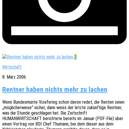
0
Wirtschaft
8. März 2006
Rentner haben nichts mehr zu lachen
Wenn Bundes­mün­te Vize­fe­ring schon davon redet, die Renten seien
„mögli­cher­wei­se“ sicher, dann weiss der letzte zukünf­ti­ge Rent­ner,
was die Stunde geschla­gen hat. Die Zeit­schrift
HUMANWIRTSCHAFT berich­te­te bereits im Januar (PDF-File) über
einen Vortrag von BDI Chef Thumann, bei dem dieser aus dem