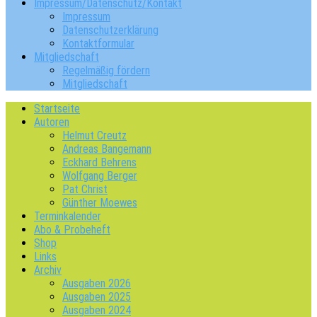
Impressum/Datenschutz/Kontakt
Impressum
Datenschutzerklärung
Kontaktformular
Mitgliedschaft
Regelmäßig fördern
Mitgliedschaft
Startseite
Autoren
Helmut Creutz
Andreas Bangemann
Eckhard Behrens
Wolfgang Berger
Pat Christ
Günther Moewes
Terminkalender
Abo & Probeheft
Shop
Links
Archiv
Ausgaben 2026
Ausgaben 2025
Ausgaben 2024