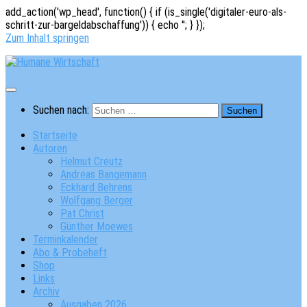
add_action('wp_head', function() { if (is_single('digitaler-euro-als-
schritt-zur-bargeldabschaffung')) { echo '
'; } });
Zum Inhalt springen
Suchen nach:
Startseite
Autoren
Helmut Creutz
Andreas Bangemann
Eckhard Behrens
Wolfgang Berger
Pat Christ
Günther Moewes
Terminkalender
Abo & Probeheft
Shop
Links
Archiv
Ausgaben 2026