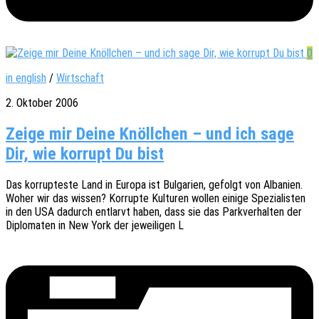
0
in english
/
Wirtschaft
2. Oktober 2006
Zeige mir Deine Knöllchen – und ich sage
Dir, wie korrupt Du bist
Das korrup­tes­te Land in Europa ist Bulga­ri­en, gefolgt von Alba­ni­en.
Woher wir das wissen? Korrup­te Kultu­ren wollen einige Spezia­lis­ten
in den USA dadurch entlarvt haben, dass sie das Park­ver­hal­ten der
Diplo­ma­ten in New York der jewei­li­gen L