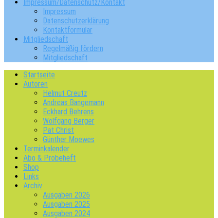
Impressum/Datenschutz/Kontakt
Impressum
Datenschutzerklärung
Kontaktformular
Mitgliedschaft
Regelmäßig fördern
Mitgliedschaft
Startseite
Autoren
Helmut Creutz
Andreas Bangemann
Eckhard Behrens
Wolfgang Berger
Pat Christ
Günther Moewes
Terminkalender
Abo & Probeheft
Shop
Links
Archiv
Ausgaben 2026
Ausgaben 2025
Ausgaben 2024