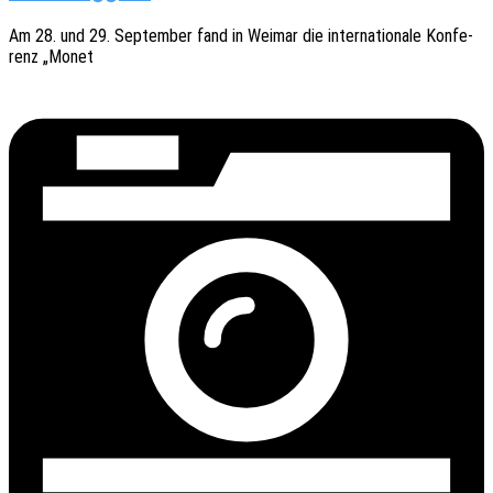
Am 28. und 29. Septem­ber fand in Weimar die inter­na­tio­na­le Konfe­
renz „Monet