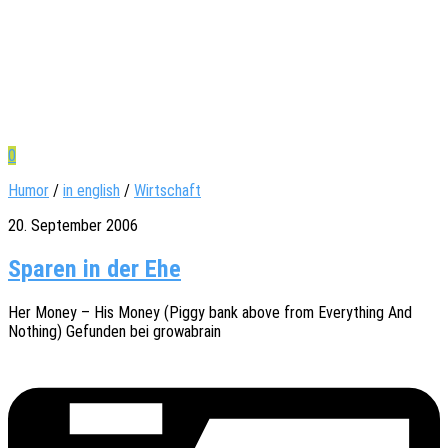
0
Humor
/
in english
/
Wirtschaft
20. September 2006
Sparen in der Ehe
Her Money – His Money (Piggy bank above from Ever­y­thing And
Nothing) Gefun­den bei growabrain