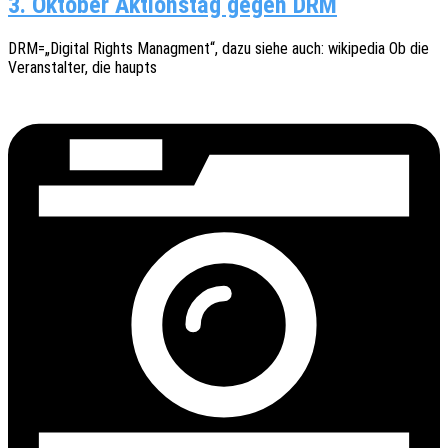
3. Oktober Aktionstag gegen DRM
DRM=„Digital Rights Manag­ment“, dazu siehe auch: wiki­pe­dia Ob die
Veran­stal­ter, die haupts