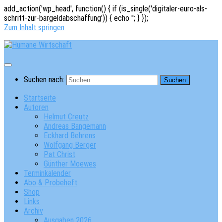
add_action('wp_head', function() { if (is_single('digitaler-euro-als-
schritt-zur-bargeldabschaffung')) { echo '
'; } });
Zum Inhalt springen
Suchen nach:
Startseite
Autoren
Helmut Creutz
Andreas Bangemann
Eckhard Behrens
Wolfgang Berger
Pat Christ
Günther Moewes
Terminkalender
Abo & Probeheft
Shop
Links
Archiv
Ausgaben 2026