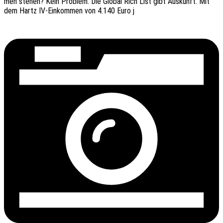
men stehen? Kein Problem. Die Global Rich List gibt Auskunft. Mit
dem Hartz IV-Einkom­­men von 4.140 Euro j