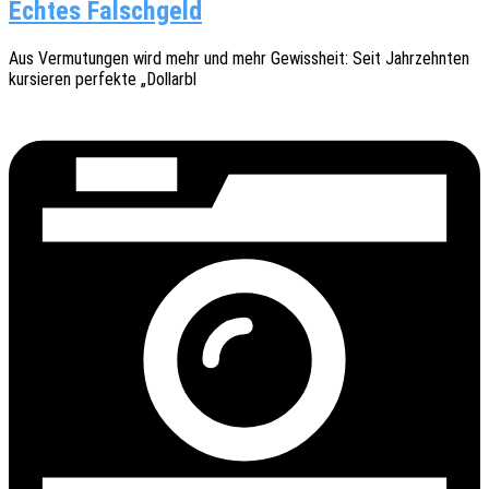
Echtes Falschgeld
Aus Vermu­tun­gen wird mehr und mehr Gewiss­heit: Seit Jahr­zehn­ten
kursie­ren perfek­te „Dollarbl