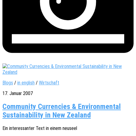
Blogs
/
in english
/
Wirtschaft
17. Januar 2007
Community Currencies & Environmental
Sustainability in New Zealand
Ein inter­es­san­ter Text in einem neuseel