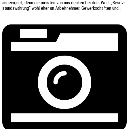
ange­eig­net, denn die meis­ten von uns denken bei dem Wort „Besitz­
stands­wah­rung“ wohl eher an Arbeit­neh­mer, Gewerk­schaf­ten und…