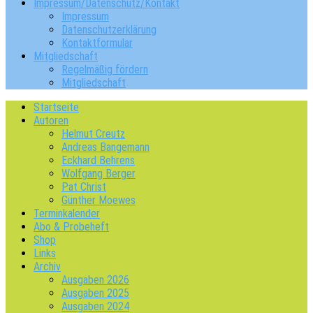
Impressum/Datenschutz/Kontakt
Impressum
Datenschutzerklärung
Kontaktformular
Mitgliedschaft
Regelmäßig fördern
Mitgliedschaft
Startseite
Autoren
Helmut Creutz
Andreas Bangemann
Eckhard Behrens
Wolfgang Berger
Pat Christ
Günther Moewes
Terminkalender
Abo & Probeheft
Shop
Links
Archiv
Ausgaben 2026
Ausgaben 2025
Ausgaben 2024