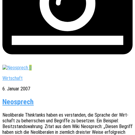
0
Wirtschaft
6. Januar 2007
Neosprech
Neoli­be­ra­le Thinktanks haben es verstan­den, die Spra­che der Wirt­
schaft zu beherr­schen und Begrif­fe zu beset­zen. Ein Beispiel:
Besitz­stands­wah­rung. Zitat aus dem Wiki Neosprech: „Diesen Begriff
haben sich die Neoli­be­ra­len in ziem­lich dreis­ter Weise erfolg­reich