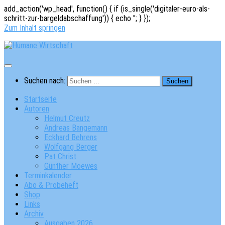
add_action('wp_head', function() { if (is_single('digitaler-euro-als-
schritt-zur-bargeldabschaffung')) { echo '
'; } });
Zum Inhalt springen
Suchen nach:
Startseite
Autoren
Helmut Creutz
Andreas Bangemann
Eckhard Behrens
Wolfgang Berger
Pat Christ
Günther Moewes
Terminkalender
Abo & Probeheft
Shop
Links
Archiv
Ausgaben 2026