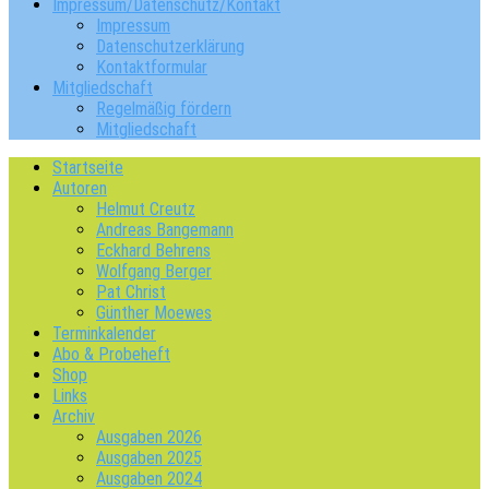
Impressum/Datenschutz/Kontakt
Impressum
Datenschutzerklärung
Kontaktformular
Mitgliedschaft
Regelmäßig fördern
Mitgliedschaft
Startseite
Autoren
Helmut Creutz
Andreas Bangemann
Eckhard Behrens
Wolfgang Berger
Pat Christ
Günther Moewes
Terminkalender
Abo & Probeheft
Shop
Links
Archiv
Ausgaben 2026
Ausgaben 2025
Ausgaben 2024