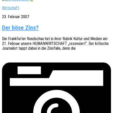
Wirtschaft
23. Februar 2007
Der böse Zins?
Die Frank­fur­ter Rund­schau hat in ihrer Rubrik Kultur und Medien am
21. Febru­ar unsere HUMANWIRTSCHAFT „rezen­siert“. Der kriti­sche
Jour­na­list tappt dabei in die Zins­fal­le, denn die