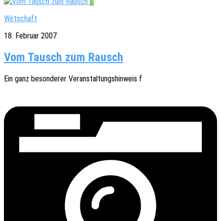
0
Wirtschaft
18. Februar 2007
Vom Tausch zum Rausch
Ein ganz beson­de­rer Veran­stal­tungs­hin­weis f