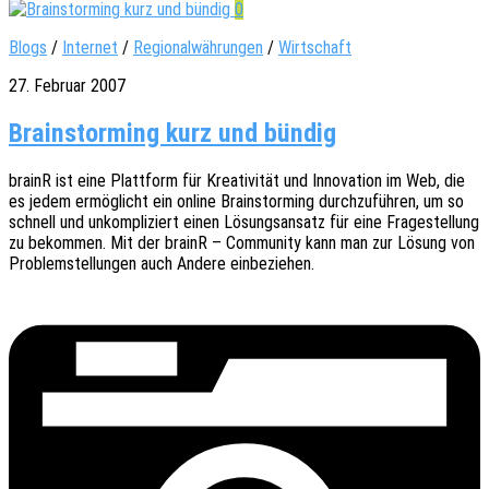
0
Blogs
/
Internet
/
Regionalwährungen
/
Wirtschaft
27. Februar 2007
Brainstorming kurz und bündig
brainR ist eine Platt­form für Krea­ti­vi­tät und Inno­va­ti­on im Web, die
es jedem ermög­licht ein online Brain­stor­ming durch­zu­füh­ren, um so
schnell und unkom­pli­ziert einen Lösungs­an­satz für eine Frage­stel­lung
zu bekom­men. Mit der brainR – Commu­ni­ty kann man zur Lösung von
Problem­stel­lun­gen auch Andere einbeziehen.