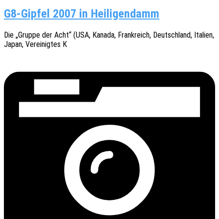
G8-Gipfel 2007 in Heiligendamm
Die „Gruppe der Acht“ (USA, Kanada, Frank­reich, Deutsch­land, Itali­en,
Japan, Verei­nig­tes K