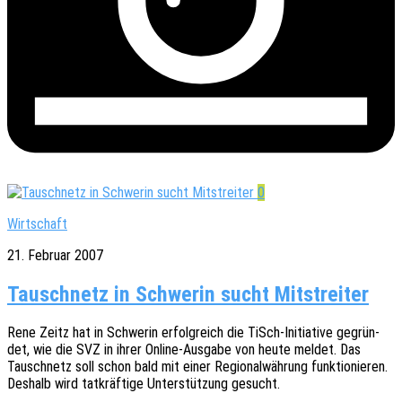
0
Wirtschaft
21. Februar 2007
Tauschnetz in Schwerin sucht Mitstreiter
Rene Zeitz hat in Schwe­rin erfolg­reich die TiSch-Initia­­ti­­ve gegrün­
det, wie die SVZ in ihrer Online-Ausga­­be von heute meldet. Das
Tausch­netz soll schon bald mit einer Regio­nal­wäh­rung funk­tio­nie­ren.
Deshalb wird tatkräf­ti­ge Unter­stüt­zung gesucht.