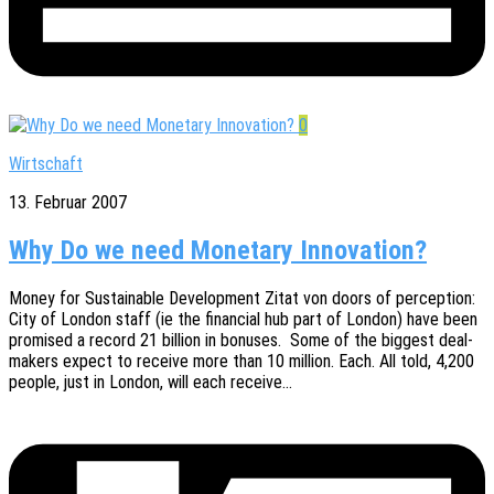
0
Wirtschaft
13. Februar 2007
Why Do we need Monetary Innovation?
Money for Sustainable Deve­lo­p­ment Zitat von doors of percep­ti­on:
City of London staff (ie the finan­cial hub part of London) have been
promi­sed a record 21 billi­on in bonu­ses. Some of the biggest deal-
makers expect to recei­ve more than 10 milli­on. Each. All told, 4,200
people, just in London, will each receive…