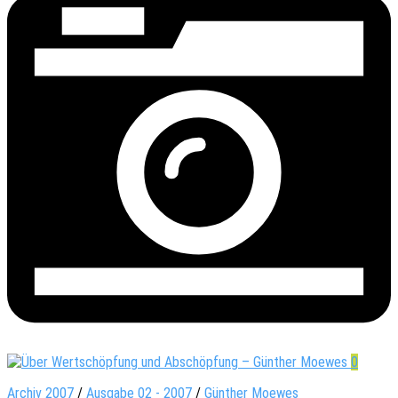
0
Archiv 2007
/
Ausgabe 02 - 2007
/
Günther Moewes