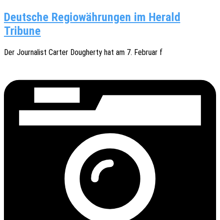
Deutsche Regiowährungen im Herald
Tribune
Der Jour­na­list Carter Doug­her­ty hat am 7. Febru­ar f