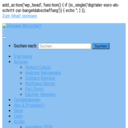
add_action('wp_head', function() { if (is_single('digitaler-euro-als-
schritt-zur-bargeldabschaffung')) { echo '
'; } });
Zum Inhalt springen
Suchen nach:
Startseite
Autoren
Helmut Creutz
Andreas Bangemann
Eckhard Behrens
Wolfgang Berger
Pat Christ
Günther Moewes
Terminkalender
Abo & Probeheft
Shop
Links
Archiv
Ausgaben 2026