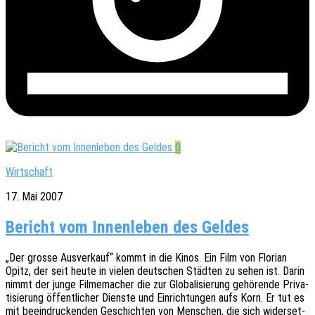
0
Wirtschaft
17. Mai 2007
Bericht vom Innenleben des Geldes
„Der grosse Ausver­kauf“ kommt in die Kinos. Ein Film von Flori­an
Opitz, der seit heute in vielen deut­schen Städ­ten zu sehen ist. Darin
nimmt der junge Filme­ma­cher die zur Globa­li­sie­rung gehö­ren­de Priva­
ti­sie­rung öffent­li­cher Diens­te und Einrich­tun­gen aufs Korn. Er tut es
mit beein­dru­cken­den Geschich­ten von Menschen, die sich wider­set­