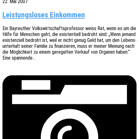
22. Mai 2007
Leistungsloses Einkommen
Ein Bayreu­ther Volks­wirt­schafts­pro­fes­sor weiss Rat, wenn es um die
Hilfe für Menschen geht, die exis­ten­ti­ell bedroht sind: „Wenn jemand
exis­ten­zi­ell bedroht ist, weil er nicht genug Geld hat, um den Lebens­
un­ter­halt seiner Fami­lie zu finan­zie­ren, muss er meiner Meinung nach
die Möglich­keit zu einem gere­gel­ten Verkauf von Orga­nen haben.“
Eine spannende…