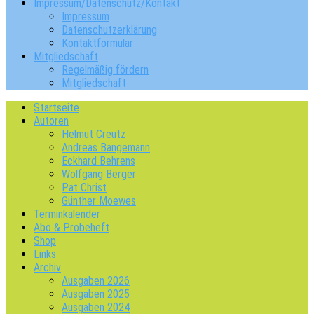
Impressum/Datenschutz/Kontakt
Impressum
Datenschutzerklärung
Kontaktformular
Mitgliedschaft
Regelmäßig fördern
Mitgliedschaft
Startseite
Autoren
Helmut Creutz
Andreas Bangemann
Eckhard Behrens
Wolfgang Berger
Pat Christ
Günther Moewes
Terminkalender
Abo & Probeheft
Shop
Links
Archiv
Ausgaben 2026
Ausgaben 2025
Ausgaben 2024