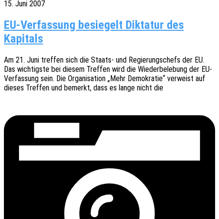
15. Juni 2007
EU-Verfassung besiegelt Diktatur des
Kapitals
Am 21. Juni tref­fen sich die Staats- und Regie­rungs­chefs der EU.
Das wich­tigs­te bei diesem Tref­fen wird die Wieder­be­le­bung der EU-
Verfas­­sung sein. Die Orga­ni­sa­ti­on „Mehr Demo­kra­tie“ verweist auf
dieses Tref­fen und bemerkt, dass es lange nicht die