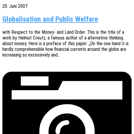
20. Juni 2007
Globalisation and Public Welfare
with Respect to the Money- and Land Order. This is the title of a
work by Helmut Creutz, a famous author of a alter­na­ti­ve thin­king
about money. Here is a preface of this paper: „On the one hand it is
hardly compre­hen­si­ble how finan­cial curr­ents around the globe are
incre­asing so exces­si­ve­ly and…