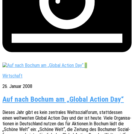
0
Wirtschaft
26. Januar 2008
Auf nach Bochum am „Global Action Day“
Dieses Jahr gibt es kein zentra­les Welt­so­zi­al­fo­rum, statt­des­sen
einen welt­wei­ten Global Action Day und der ist heute. Viele Orga­ni­sa­
tio­nen in Deutsch­land nutzen das für Aktio­nen.In Bochum lädt die
„Schöne Welt“ ein: „Schöne Welt“, die Zeitung des Bochu­mer Sozi­al­