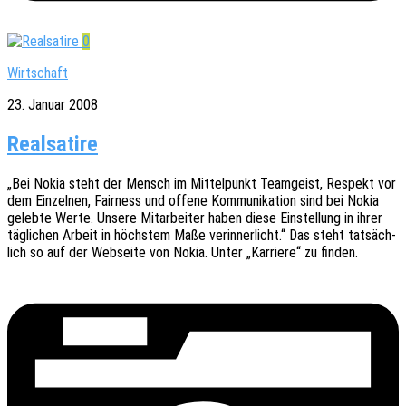
0
Wirtschaft
23. Januar 2008
Realsatire
„Bei Nokia steht der Mensch im Mittel­punkt Team­geist, Respekt vor
dem Einzel­nen, Fair­ness und offene Kommu­ni­ka­ti­on sind bei Nokia
geleb­te Werte. Unsere Mitar­bei­ter haben diese Einstel­lung in ihrer
tägli­chen Arbeit in höchs­tem Maße verin­ner­licht.“ Das steht tatsäch­
lich so auf der Websei­te von Nokia. Unter „Karrie­re“ zu finden.