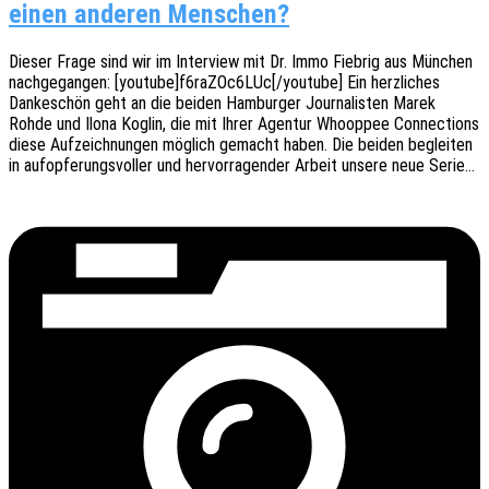
einen anderen Menschen?
Dieser Frage sind wir im Inter­view mit Dr. Immo Fieb­rig aus München
nach­ge­gan­gen: [youtube]f6raZOc6LUc[/youtube] Ein herz­li­ches
Danke­schön geht an die beiden Hambur­ger Jour­na­lis­ten Marek
Rohde und Ilona Koglin, die mit Ihrer Agen­tur Whoop­pee Connec­tions
diese Aufzeich­nun­gen möglich gemacht haben. Die beiden beglei­ten
in aufop­fe­rungs­vol­ler und hervor­ra­gen­der Arbeit unsere neue Serie…