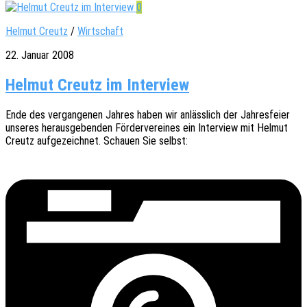
0
Helmut Creutz
/
Wirtschaft
22. Januar 2008
Helmut Creutz im Interview
Ende des vergan­ge­nen Jahres haben wir anläss­lich der Jahres­fei­er
unse­res heraus­ge­ben­den Förder­ver­ei­nes ein Inter­view mit Helmut
Creutz aufge­zeich­net. Schau­en Sie selbst: