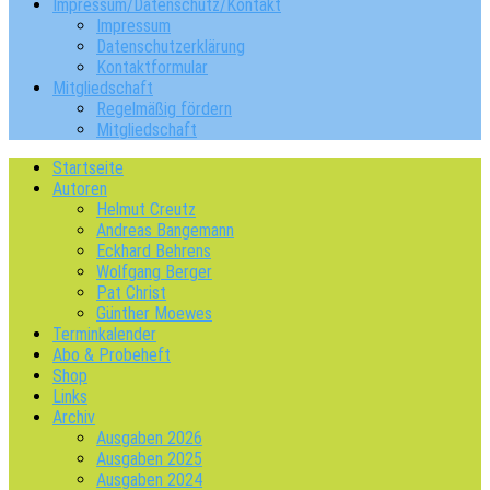
Impressum/Datenschutz/Kontakt
Impressum
Datenschutzerklärung
Kontaktformular
Mitgliedschaft
Regelmäßig fördern
Mitgliedschaft
Startseite
Autoren
Helmut Creutz
Andreas Bangemann
Eckhard Behrens
Wolfgang Berger
Pat Christ
Günther Moewes
Terminkalender
Abo & Probeheft
Shop
Links
Archiv
Ausgaben 2026
Ausgaben 2025
Ausgaben 2024