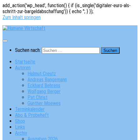
add_action('wp_head', function() { if (is_single('digitaler-euro-als-
schritt-zur-bargeldabschaffung')) { echo '
'; } });
Zum Inhalt springen
Suchen nach:
Startseite
Autoren
Helmut Creutz
Andreas Bangemann
Eckhard Behrens
Wolfgang Berger
Pat Christ
Günther Moewes
Terminkalender
Abo & Probeheft
Shop
Links
Archiv
Ausgaben 2026