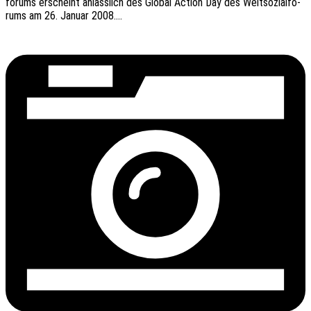
fo­rums erscheint anläss­lich des Global Action Day des Welt­so­zi­al­fo­
rums am 26. Januar 2008.…