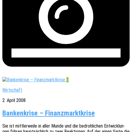
1
Wirtschaft
2. April 2008
Bankenkrise – Finanzmarktkrise
Sie ist mitt­ler­wei­le in aller Munde und die bedroh­li­chen Entwick­lun­
gen führen haupt­säch­lich zu zwei Reak­tio­nen: Auf der einen Seite die