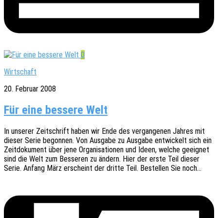
0
Wirtschaft
20. Februar 2008
Für eine bessere Welt
In unse­rer Zeit­schrift haben wir Ende des vergan­ge­nen Jahres mit
dieser Serie begon­nen. Von Ausga­be zu Ausga­be entwi­ckelt sich ein
Zeit­do­ku­ment über jene Orga­ni­sa­tio­nen und Ideen, welche geeig­net
sind die Welt zum Besse­ren zu ändern. Hier der erste Teil dieser
Serie. Anfang März erscheint der dritte Teil. Bestel­len Sie noch…