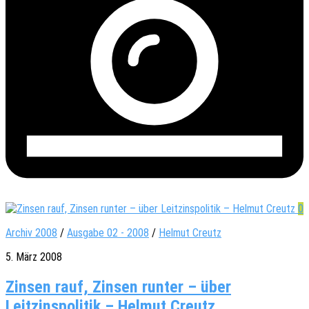
0
Archiv 2008
/
Ausgabe 02 - 2008
/
Helmut Creutz
5. März 2008
Zinsen rauf, Zinsen runter – über
Leitzinspolitik – Helmut Creutz