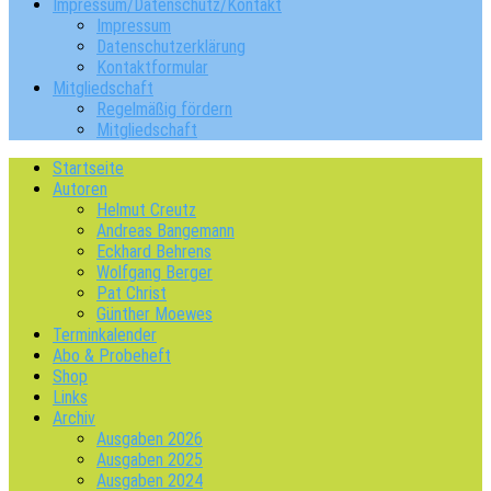
Impressum/Datenschutz/Kontakt
Impressum
Datenschutzerklärung
Kontaktformular
Mitgliedschaft
Regelmäßig fördern
Mitgliedschaft
Startseite
Autoren
Helmut Creutz
Andreas Bangemann
Eckhard Behrens
Wolfgang Berger
Pat Christ
Günther Moewes
Terminkalender
Abo & Probeheft
Shop
Links
Archiv
Ausgaben 2026
Ausgaben 2025
Ausgaben 2024