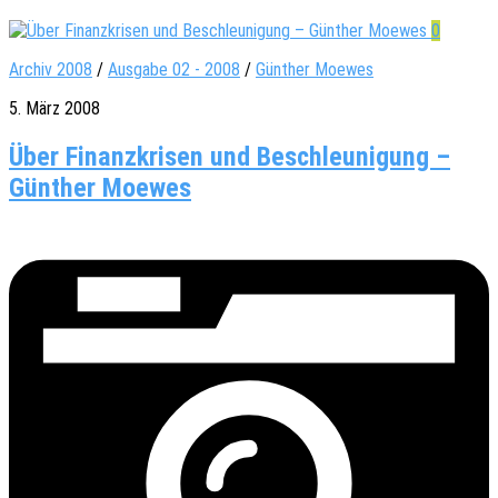
0
Archiv 2008
/
Ausgabe 02 - 2008
/
Günther Moewes
5. März 2008
Über Finanzkrisen und Beschleunigung –
Günther Moewes