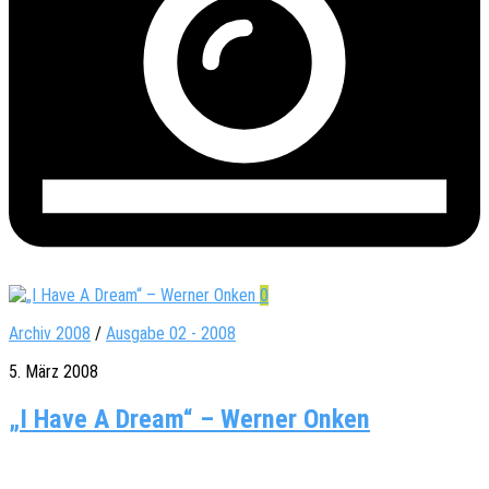
0
Archiv 2008
/
Ausgabe 02 - 2008
5. März 2008
„I Have A Dream“ – Werner Onken