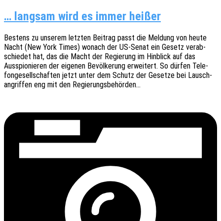
… langsam wird es immer heißer
Bestens zu unse­rem letz­ten Beitrag passt die Meldung von heute
Nacht (New York Times) wonach der US-Senat ein Gesetz verab­
schie­det hat, das die Macht der Regie­rung im Hinblick auf das
Ausspio­nie­ren der eige­nen Bevöl­ke­rung erwei­tert. So dürfen Tele­
fon­ge­sell­schaf­ten jetzt unter dem Schutz der Geset­ze bei Lausch­
an­grif­fen eng mit den Regierungsbehörden…