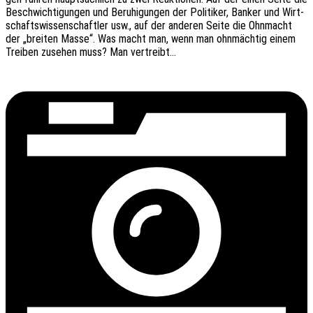
Beschwich­ti­gun­gen und Beru­hi­gun­gen der Poli­ti­ker, Banker und Wirt­
schafts­wis­sen­schaft­ler usw., auf der ande­ren Seite die Ohnmacht
der „brei­ten Masse“. Was macht man, wenn man ohnmäch­tig einem
Trei­ben zuse­hen muss? Man vertreibt…