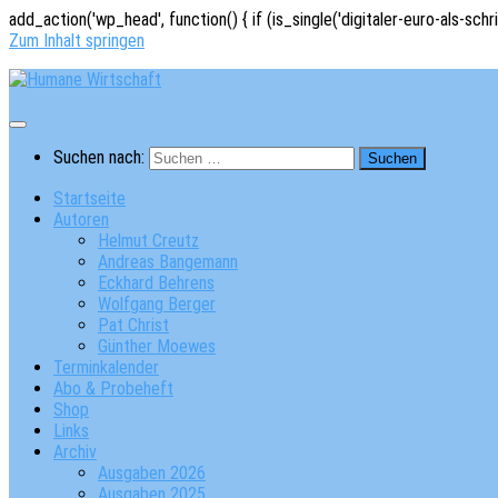
add_action('wp_head', function() { if (is_single('digitaler-euro-als-schr
Zum Inhalt springen
Suchen nach:
Startseite
Autoren
Helmut Creutz
Andreas Bangemann
Eckhard Behrens
Wolfgang Berger
Pat Christ
Günther Moewes
Terminkalender
Abo & Probeheft
Shop
Links
Archiv
Ausgaben 2026
Ausgaben 2025