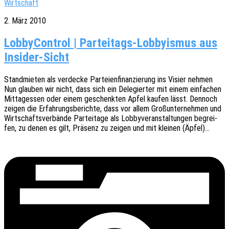
Wirtschaft
2. März 2010
LobbyControl | Parteitags-Lobbyismus aus
Insider-Sicht
Stand­mie­ten als verde­cke Partei­en­fi­nan­zie­rung ins Visier nehmen
Nun glau­ben wir nicht, dass sich ein Dele­gier­ter mit einem einfa­chen
Mittag­essen oder einem geschenk­ten Apfel kaufen lässt. Dennoch
zeigen die Erfah­rungs­be­rich­te, dass vor allem Groß­un­ter­neh­men und
Wirt­schafts­ver­bän­de Partei­ta­ge als Lobby­ver­an­stal­tun­gen begrei­
fen, zu denen es gilt, Präsenz zu zeigen und mit klei­nen (Äpfel)…