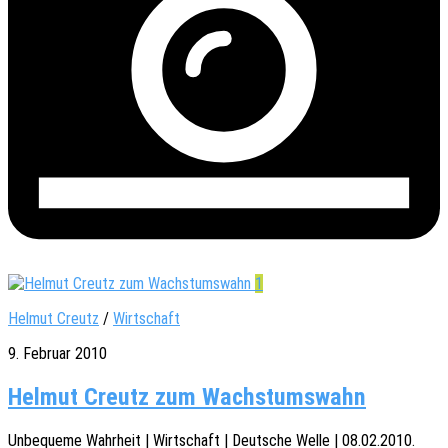
1
Helmut Creutz
/
Wirtschaft
9. Februar 2010
Helmut Creutz zum Wachstumswahn
Unbe­que­me Wahr­heit | Wirt­schaft | Deut­sche Welle | 08.02.2010.