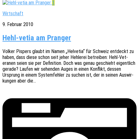
1
Wirtschaft
9. Februar 2010
Hehl-vetia am Pranger
Volker Pispers glaubt im Namen „Helve­tia“ für Schweiz entdeckt zu
haben, dass diese schon seit jeher Hehle­rei betrei­ben: Hehl-Vet-
eranen seien sie per Defi­ni­ti­on. Doch was genau geschieht eigent­lich
gerade? Laufen wir sehen­den Auges in einen Konflikt, dessen
Ursprung in einem System­feh­ler zu suchen ist, der in seinen Auswir­
kun­gen aber die…