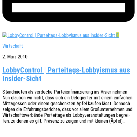
0
Wirtschaft
2. März 2010
LobbyControl | Parteitags-Lobbyismus aus
Insider-Sicht
Stand­mie­ten als verde­cke Partei­en­fi­nan­zie­rung ins Visier nehmen
Nun glau­ben wir nicht, dass sich ein Dele­gier­ter mit einem einfa­chen
Mittag­essen oder einem geschenk­ten Apfel kaufen lässt. Dennoch
zeigen die Erfah­rungs­be­rich­te, dass vor allem Groß­un­ter­neh­men und
Wirt­schafts­ver­bän­de Partei­ta­ge als Lobby­ver­an­stal­tun­gen begrei­
fen, zu denen es gilt, Präsenz zu zeigen und mit klei­nen (Äpfel)…