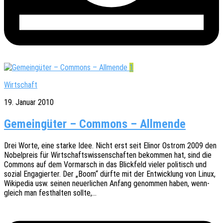
1
Wirtschaft
19. Januar 2010
Gemeingüter – Commons – Allmende
Drei Worte, eine starke Idee. Nicht erst seit Elinor Ostrom 2009 den
Nobel­preis für Wirt­schafts­wis­sen­schaf­ten bekom­men hat, sind die
Commons auf dem Vormarsch in das Blick­feld vieler poli­tisch und
sozial Enga­gier­ter. Der „Boom“ dürfte mit der Entwick­lung von Linux,
Wiki­pe­dia usw. seinen neuer­li­chen Anfang genom­men haben, wenn­
gleich man fest­hal­ten sollte,…