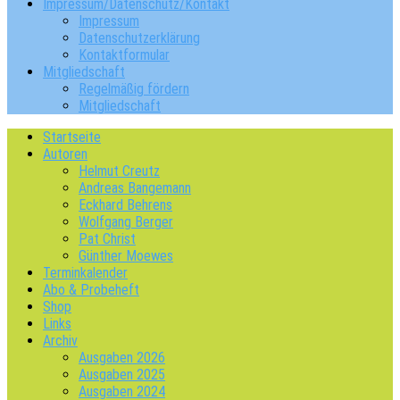
Impressum/Datenschutz/Kontakt
Impressum
Datenschutzerklärung
Kontaktformular
Mitgliedschaft
Regelmäßig fördern
Mitgliedschaft
Startseite
Autoren
Helmut Creutz
Andreas Bangemann
Eckhard Behrens
Wolfgang Berger
Pat Christ
Günther Moewes
Terminkalender
Abo & Probeheft
Shop
Links
Archiv
Ausgaben 2026
Ausgaben 2025
Ausgaben 2024