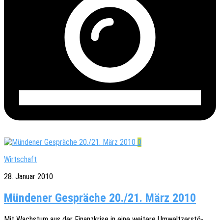
0
Wirtschaft
28. Januar 2010
Mündener Gespräche 20./21. März 2010
Mit Wachs­tum aus der Finanz­kri­se in eine weite­re Umwelt­zer­stö­