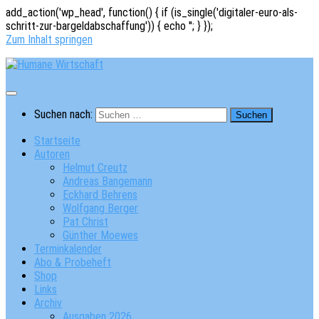
add_action('wp_head', function() { if (is_single('digitaler-euro-als-
schritt-zur-bargeldabschaffung')) { echo '
'; } });
Zum Inhalt springen
Suchen nach:
Startseite
Autoren
Helmut Creutz
Andreas Bangemann
Eckhard Behrens
Wolfgang Berger
Pat Christ
Günther Moewes
Terminkalender
Abo & Probeheft
Shop
Links
Archiv
Ausgaben 2026