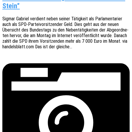
Stein“
Sigmar Gabri­el verdient neben seiner Tätig­keit als Parla­men­ta­ri­er
auch als SPD-Partei­­­vor­­­si­t­­zen­­der Geld. Dies geht aus der neuen
Über­sicht des Bundes­tags zu den Neben­tä­tig­kei­ten der Abge­ord­ne­
ten hervor, die am Montag im Inter­net veröf­fent­licht wurde. Danach
zahlt die SPD ihrem Vorsit­zen­den mehr als 7 000 Euro im Monat. via
handelsblatt.com Das ist der gleiche…