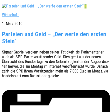
0
Wirtschaft
1. März 2010
Parteien und Geld – „Der werfe den ersten
Stein“
Sigmar Gabri­el verdient neben seiner Tätig­keit als Parla­men­ta­ri­er
auch als SPD-Partei­­­vor­­­si­t­­zen­­der Geld. Dies geht aus der neuen
Über­sicht des Bundes­tags zu den Neben­tä­tig­kei­ten der Abge­ord­ne­
ten hervor, die am Montag im Inter­net veröf­fent­licht wurde. Danach
zahlt die SPD ihrem Vorsit­zen­den mehr als 7 000 Euro im Monat. via
handelsblatt.com Das ist der gleiche…