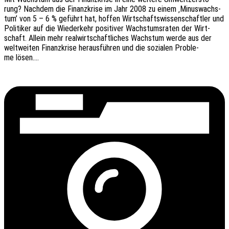
rung? Nach­dem die Finanz­kri­se im Jahr 2008 zu einem ‚Minus­wachs­
tum’ von 5 – 6 % geführt hat, hoffen Wirt­schafts­wis­sen­schaft­ler und
Poli­ti­ker auf die Wieder­kehr posi­ti­ver Wachs­tums­ra­ten der Wirt­
schaft. Allein mehr real­wirt­schaft­li­ches Wachs­tum werde aus der
welt­wei­ten Finanz­kri­se heraus­füh­ren und die sozia­len Proble­
me lösen.…