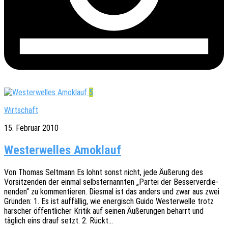
5
Wirtschaft
15. Februar 2010
Westerwelles Amoklauf
Von Thomas Selt­mann Es lohnt sonst nicht, jede Äuße­rung des
Vorsit­zen­den der einmal selbst­er­nann­ten „Partei der Besser­ver­die­
nen­den“ zu kommen­tie­ren. Dies­mal ist das anders und zwar aus zwei
Grün­den: 1. Es ist auffäl­lig, wie ener­gisch Guido Wester­wel­le trotz
harscher öffent­li­cher Kritik auf seinen Äuße­run­gen beharrt und
täglich eins drauf setzt. 2. Rückt…