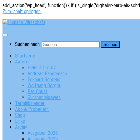
add_action('wp_head', function() { if (is_single('digitaler-euro-als-schr
Zum Inhalt springen
Suchen nach:
Startseite
Autoren
Helmut Creutz
Andreas Bangemann
Eckhard Behrens
Wolfgang Berger
Pat Christ
Günther Moewes
Terminkalender
Abo & Probeheft
Shop
Links
Archiv
Ausgaben 2026
Ausgaben 2025