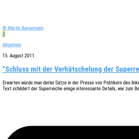
© Martin Bangemann
4
Allgemein
15. August 2011
“Schluss mit der Verhätschelung der Superr
Erwar­ten würde man derlei Sätze in der Presse von Poli­ti­kern des lin
Text schil­dert der Super­rei­che einige inter­es­san­te Details, wie zum 