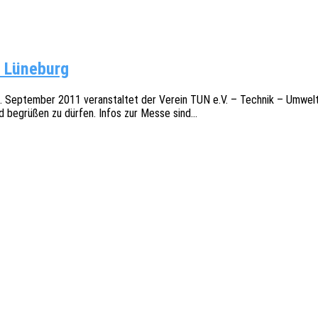
 Lüneburg
tem­ber 2011 veran­stal­tet der Verein TUN e.V. – Tech­nik – Umwelt –
d begrü­ßen zu dürfen. Infos zur Messe sind…