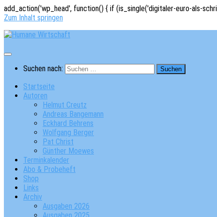
add_action('wp_head', function() { if (is_single('digitaler-euro-als-schr
Zum Inhalt springen
Suchen nach:
Startseite
Autoren
Helmut Creutz
Andreas Bangemann
Eckhard Behrens
Wolfgang Berger
Pat Christ
Günther Moewes
Terminkalender
Abo & Probeheft
Shop
Links
Archiv
Ausgaben 2026
Ausgaben 2025