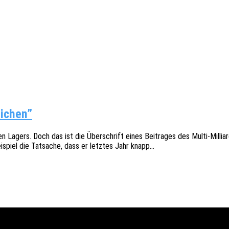
eichen”
ken Lagers. Doch das ist die Über­schrift eines Beitra­ges des Multi-Mill
Beispiel die Tatsa­che, dass er letz­tes Jahr knapp…