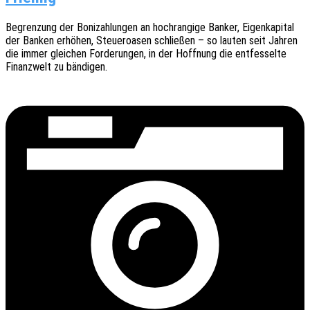
Begren­zung der Boni­zah­lun­gen an hoch­ran­gi­ge Banker, Eigen­ka­pi­tal
der Banken erhö­hen, Steu­er­oa­sen schlie­ßen – so lauten seit Jahren
die immer glei­chen Forde­run­gen, in der Hoff­nung die entfes­sel­te
Finanz­welt zu bändigen.