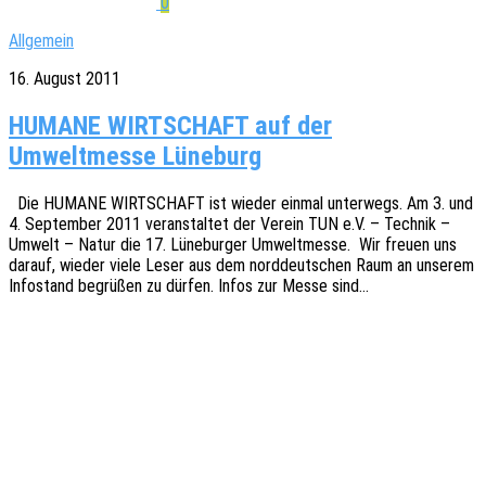
0
Allgemein
16. August 2011
HUMANE WIRTSCHAFT auf der
Umweltmesse Lüneburg
Die HUMANE WIRTSCHAFT ist wieder einmal unter­wegs. Am 3. und
4. Septem­ber 2011 veran­stal­tet der Verein TUN e.V. – Tech­nik –
Umwelt – Natur die 17. Lüne­bur­ger Umwelt­mes­se. Wir freuen uns
darauf, wieder viele Leser aus dem nord­deut­schen Raum an unse­rem
Info­stand begrü­ßen zu dürfen. Infos zur Messe sind…