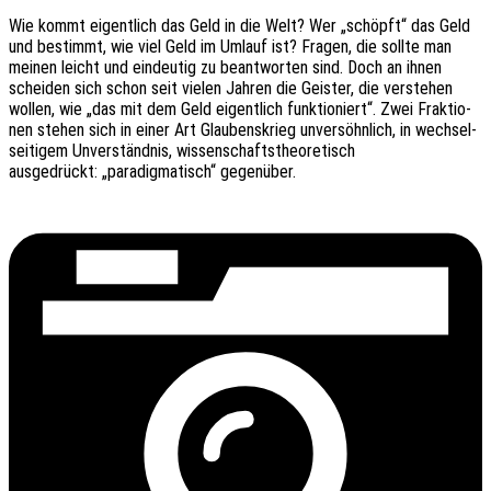
Wie kommt eigent­lich das Geld in die Welt? Wer „schöpft“ das Geld
und bestimmt, wie viel Geld im Umlauf ist? Fragen, die sollte man
meinen leicht und eindeu­tig zu beant­wor­ten sind. Doch an ihnen
schei­den sich schon seit vielen Jahren die Geis­ter, die verste­hen
wollen, wie „das mit dem Geld eigent­lich funk­tio­niert“. Zwei Frak­tio­
nen stehen sich in einer Art Glau­bens­krieg unver­söhn­lich, in wech­sel­
sei­ti­gem Unver­ständ­nis, wissenschaftstheoretisch
ausge­drückt: „para­dig­ma­tisch“ gegenüber.