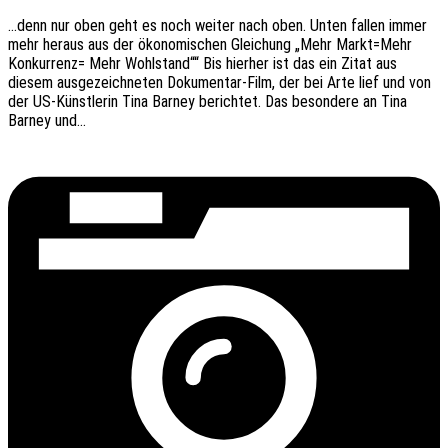
…denn nur oben geht es noch weiter nach oben. Unten fallen immer
mehr heraus aus der ökono­mi­schen Glei­chung „Mehr Markt=Mehr
Konkur­renz= Mehr Wohl­stand““ Bis hier­her ist das ein Zitat aus
diesem ausge­zeich­ne­ten Doku­­men­­tar-Film, der bei Arte lief und von
der US-Küns­t­­le­rin Tina Barney berich­tet. Das beson­de­re an Tina
Barney und…