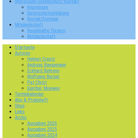
Impressum/Datenschutz/Kontakt
Impressum
Datenschutzerklärung
Kontaktformular
Mitgliedschaft
Regelmäßig fördern
Mitgliedschaft
Startseite
Autoren
Helmut Creutz
Andreas Bangemann
Eckhard Behrens
Wolfgang Berger
Pat Christ
Günther Moewes
Terminkalender
Abo & Probeheft
Shop
Links
Archiv
Ausgaben 2026
Ausgaben 2025
Ausgaben 2024