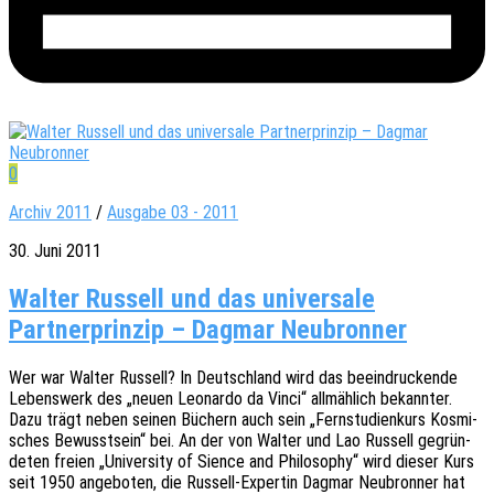
0
Archiv 2011
/
Ausgabe 03 - 2011
30. Juni 2011
Walter Russell und das universale
Partnerprinzip – Dagmar Neubronner
Wer war Walter Russell? In Deutsch­land wird das beein­dru­cken­de
Lebens­werk des „neuen Leonar­do da Vinci“ allmäh­lich bekann­ter.
Dazu trägt neben seinen Büchern auch sein „Fern­stu­di­en­kurs Kosmi­
sches Bewusst­sein“ bei. An der von Walter und Lao Russell gegrün­
de­ten freien „Univer­si­ty of Sience and Philo­so­phy“ wird dieser Kurs
seit 1950 ange­bo­ten, die Russell-Exper­tin Dagmar Neubron­ner hat