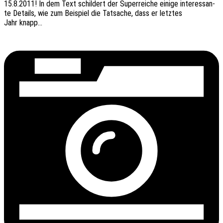
15.8.2011! In dem Text schil­dert der Super­rei­che einige inter­es­san­
te Details, wie zum Beispiel die Tatsa­che, dass er letz­tes
Jahr knapp…