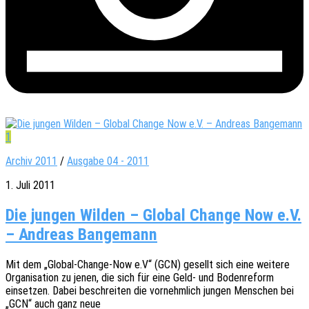
1
Archiv 2011
/
Ausgabe 04 - 2011
1. Juli 2011
Die jungen Wilden – Global Change Now e.V.
– Andreas Bangemann
Mit dem „Global-Change-Now e.V“ (GCN) gesellt sich eine weite­re
Orga­ni­sa­ti­on zu jenen, die sich für eine Geld- und Boden­re­form
einset­zen. Dabei beschrei­ten die vornehm­lich jungen Menschen bei
„GCN“ auch ganz neue