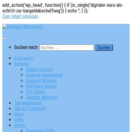
add_action('wp_head', function() { if (is_single('digitaler-euro-als-
schritt-zur-bargeldabschaffung')) { echo '
'; } });
Zum Inhalt springen
Suchen nach:
Startseite
Autoren
Helmut Creutz
Andreas Bangemann
Eckhard Behrens
Wolfgang Berger
Pat Christ
Günther Moewes
Terminkalender
Abo & Probeheft
Shop
Links
Archiv
Ausgaben 2026