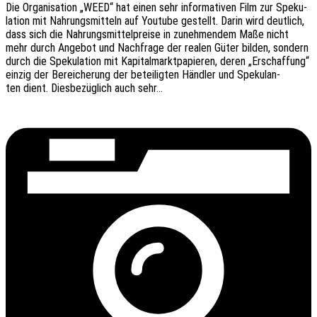
Die Orga­ni­sa­ti­on „WEED“ hat einen sehr infor­ma­ti­ven Film zur Speku­
la­ti­on mit Nahrungs­mit­teln auf Youtube gestellt. Darin wird deut­lich,
dass sich die Nahrungs­mit­tel­prei­se in zuneh­men­dem Maße nicht
mehr durch Ange­bot und Nach­fra­ge der realen Güter bilden, sondern
durch die Speku­la­ti­on mit Kapi­tal­markt­pa­pie­ren, deren „Erschaf­fung“
einzig der Berei­che­rung der betei­lig­ten Händ­ler und Speku­lan­
ten dient. Dies­be­züg­lich auch sehr…