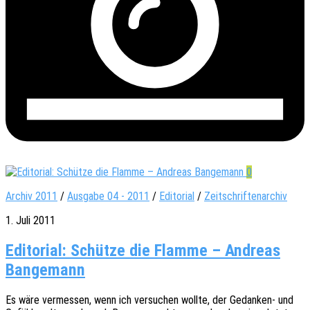
0
Archiv 2011
/
Ausgabe 04 - 2011
/
Editorial
/
Zeitschriftenarchiv
1. Juli 2011
Editorial: Schütze die Flamme – Andreas
Bangemann
Es wäre vermes­sen, wenn ich versu­chen wollte, der Gedan­ken- und