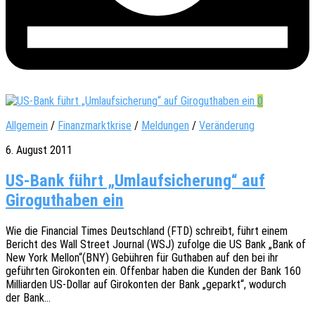
0
Allgemein
/
Finanzmarktkrise
/
Meldungen
/
Veränderung
6. August 2011
US-Bank führt „Umlaufsicherung“ auf
Giroguthaben ein
Wie die Finan­cial Times Deutsch­land (FTD) schreibt, führt einem
Bericht des Wall Street Jour­nal (WSJ) zufol­ge die US Bank „Bank of
New York Mellon“(BNY) Gebüh­ren für Gutha­ben auf den bei ihr
geführ­ten Giro­kon­ten ein. Offen­bar haben die Kunden der Bank 160
Milli­ar­den US-Dollar auf Giro­kon­ten der Bank „geparkt“, wodurch
der Bank…