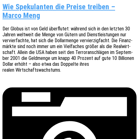
Wie Spekulanten die Preise treiben –
Marco Meng
Der Globus ist von Geld über­flu­tet: während sich in den letz­ten 30
Jahren welt­weit die Menge von Gütern und Dienst­leis­tun­gen nur
vervier­fach­te, hat sich die Dollar­men­ge vervier­zig­facht. Die Finanz­
märk­te sind noch immer um ein Viel­fa­ches größer als die Real­wirt­
schaft. Allein die USA haben seit den Terror­an­schlä­gen im Septem­
ber 2001 die Geld­men­ge um knapp 40 Prozent auf gute 10 Billio­nen
Dollar erhöht – also etwa das Doppel­te ihres
realen Wirtschaftswachstums.