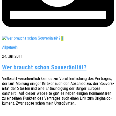
1
Allgemein
24. Juli 2011
Wer braucht schon Souveränität?
Viel­leicht verse­hent­lich kam es zur Veröf­fent­li­chung des Vertra­ges,
der laut Meinung eini­ger Kriti­ker auch den Abschied aus der Souve­rä­
ni­tät der Staa­ten und eine Entmün­di­gung der Bürger Euro­pas
darstellt. Auf dieser Websei­te gibt es neben eini­gen Kommen­ta­ren
zu einzel­nen Punk­ten des Vertra­ges auch einen Link zum Origi­nal­do­
ku­ment. Zwar sagte schon mein Urgroßvater…