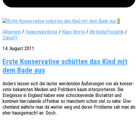
5
Allgemein
/
Finanzmarktkrise
/
Klare Worte
/
Wirtschaftspolitik
/
Zukunft
14. August 2011
Erste Konservative schütten das Kind mit
dem Bade aus
Anders lassen sich die lauter werden­den Äuße­run­gen von als konser­
va­tiv bekann­ten Medien und Poli­ti­kern kaum inter­pre­tie­ren. Die
Ereig­nis­se in England haben eine scho­ckie­ren­de Bruta­li­tät und
kommen hier­zu­lan­de offen­bar so manchem schon viel zu nahe. Grie­
chen­land wähnte man da weiter weg und deren Proble­me sah man als
eher haus­ge­macht an. Doch…