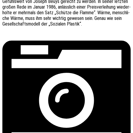
Gefühls­welt von Joseph Beuys gerecht zu werden. In seiner letz­ten
großen Rede im Januar 1986, anläss­lich einer Preis­ver­lei­hung wieder­
hol­te er mehr­mals den Satz „Schüt­ze die Flamme“. Wärme, mensch­li­
che Wärme, muss ihm sehr wich­tig gewe­sen sein. Genau wie sein
Gesell­schafts­mo­dell der „Sozia­len Plastik“.