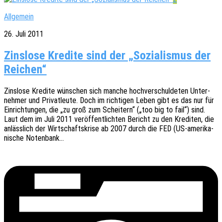
Allgemein
26. Juli 2011
Zinslose Kredite sind der „Sozialismus der
Reichen“
Zins­lo­se Kredi­te wünschen sich manche hoch­ver­schul­de­ten Unter­
neh­mer und Privat­leu­te. Doch im rich­ti­gen Leben gibt es das nur für
Einrich­tun­gen, die „zu groß zum Schei­tern“ („too big to fail“) sind.
Laut dem im Juli 2011 veröf­fent­lich­ten Bericht zu den Kredi­ten, die
anläss­lich der Wirt­schafts­kri­se ab 2007 durch die FED (US-ameri­­ka­­
ni­­sche Notenbank…