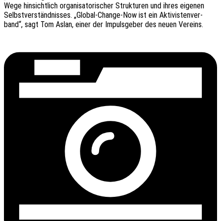
Wege hinsicht­lich orga­ni­sa­to­ri­scher Struk­tu­ren und ihres eige­nen
Selbst­ver­ständ­nis­ses. „Global-Change-Now ist ein Akti­vis­ten­ver­
band“, sagt Tom Aslan, einer der Impuls­ge­ber des neuen Vereins.