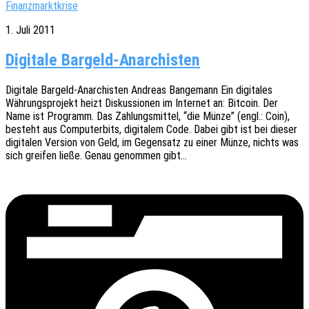
Finanzmarktkrise
1. Juli 2011
Digitale Bargeld-Anarchisten
Digi­ta­le Bargeld-Anar­chis­ten Andre­as Bange­mann Ein digi­ta­les
Währungs­pro­jekt heizt Diskus­sio­nen im Inter­net an: Bitco­in. Der
Name ist Programm. Das Zahlungs­mit­tel, “die Münze” (engl.: Coin),
besteht aus Compu­ter­bits, digi­ta­lem Code. Dabei gibt ist bei dieser
digi­ta­len Versi­on von Geld, im Gegen­satz zu einer Münze, nichts was
sich grei­fen ließe. Genau genom­men gibt…