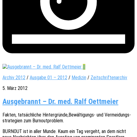
0
Archiv 2012
/
Ausgabe 01 – 2012
/
Medizin
/
Zeitschriftenarchiv
5. März 2012
Ausgebrannt – Dr. med. Ralf Oettmeier
Fakten, tatsäch­li­che Hintergründe,Bewältigungs- und Vermei­dungs­
stra­te­gien zum Burnoutproblem.
BURNOUT ist in aller Munde. Kaum ein Tag vergeht, an dem nicht