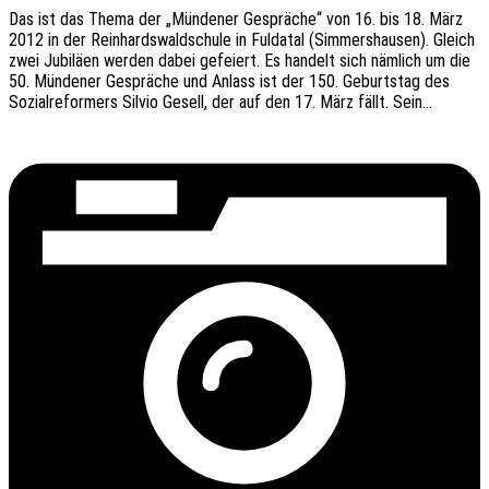
Das ist das Thema der „Münde­ner Gesprä­che“ von 16. bis 18. März
2012 in der Rein­hards­wald­schu­le in Fulda­tal (Simmers­hau­sen). Gleich
zwei Jubi­lä­en werden dabei gefei­ert. Es handelt sich nämlich um die
50. Münde­ner Gesprä­che und Anlass ist der 150. Geburts­tag des
Sozi­al­re­for­mers Silvio Gesell, der auf den 17. März fällt. Sein…