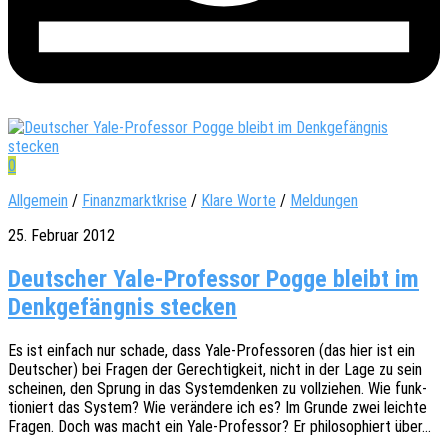
0
Allgemein
/
Finanzmarktkrise
/
Klare Worte
/
Meldungen
25. Februar 2012
Deutscher Yale-Professor Pogge bleibt im
Denkgefängnis stecken
Es ist einfach nur schade, dass Yale-Profes­­so­­ren (das hier ist ein
Deut­scher) bei Fragen der Gerech­tig­keit, nicht in der Lage zu sein
schei­nen, den Sprung in das System­den­ken zu voll­zie­hen. Wie funk­
tio­niert das System? Wie verän­de­re ich es? Im Grunde zwei leich­te
Fragen. Doch was macht ein Yale-Profes­­sor? Er philo­so­phiert über…