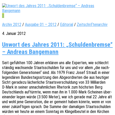
1
Archiv 2012
/
Ausgabe 01 – 2012
/
Editorial
/
Zeitschriftenarchiv
4. Januar 2012
Unwort des Jahres 2011: „Schuldenbremse“
– Andreas Bangemann
Seit gefühl­ten 100 Jahren erklä­ren uns alle Exper­ten, wie schlecht
stän­dig wach­sen­de Staats­schul­den für uns und vor allem „die nach­
fol­gen­den Gene­ra­tio­nen“ sind. Als 1979 Franz Josef Strauß in einer
legen­dä­ren Bundes­tags­sit­zung den Abge­ord­ne­ten die aus heuti­ger
Sicht gera­de­zu lächer­li­che Staats­ver­schul­dung von 33 Milli­ar­den
D‑Mark in seiner unnach­ahm­li­chen Rheto­rik zum höchs­ten Berg
Deutsch­lands auftürm­te, wenn man ihn in 1.000-Mark-Scheinen über­
ein­an­der legen würde (3.500 Meter), war ich gerade mal 22 Jahre alt
und wohl jene Gene­ra­ti­on, die er gemeint haben könnte, wenn er von
einer zukünf­ti­gen sprach. Die Summe der dama­li­gen Staats­schul­den
würden wir heute an einem Sonn­tag im Klin­gel­beu­tel in den Kirchen