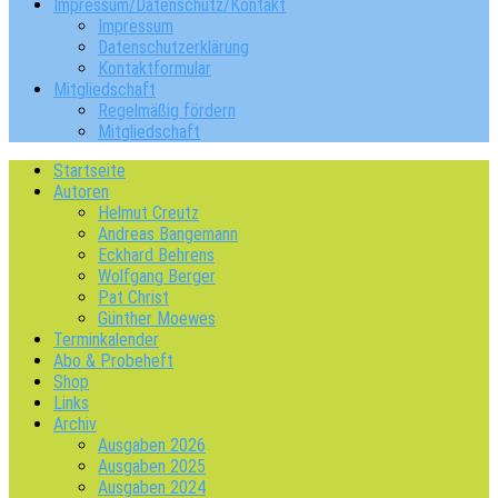
Impressum/Datenschutz/Kontakt
Impressum
Datenschutzerklärung
Kontaktformular
Mitgliedschaft
Regelmäßig fördern
Mitgliedschaft
Startseite
Autoren
Helmut Creutz
Andreas Bangemann
Eckhard Behrens
Wolfgang Berger
Pat Christ
Günther Moewes
Terminkalender
Abo & Probeheft
Shop
Links
Archiv
Ausgaben 2026
Ausgaben 2025
Ausgaben 2024