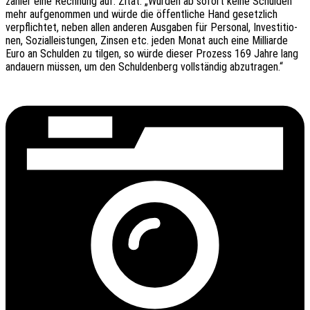
zah­ler eine Rech­nung auf. Zitat: „Würden ab sofort keine Schul­den
mehr aufge­nom­men und würde die öffent­li­che Hand gesetz­lich
verpflich­tet, neben allen ande­ren Ausga­ben für Perso­nal, Inves­ti­tio­
nen, Sozi­al­leis­tun­gen, Zinsen etc. jeden Monat auch eine Milli­ar­de
Euro an Schul­den zu tilgen, so würde dieser Prozess 169 Jahre lang
andau­ern müssen, um den Schul­den­berg voll­stän­dig abzutragen.“