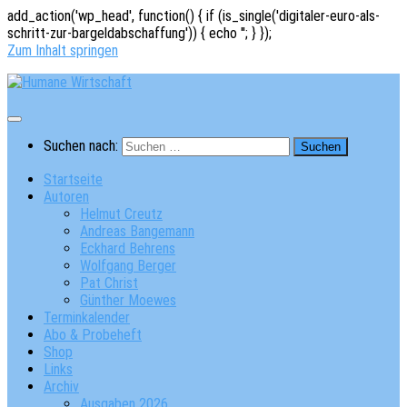
add_action('wp_head', function() { if (is_single('digitaler-euro-als-
schritt-zur-bargeldabschaffung')) { echo '
'; } });
Zum Inhalt springen
Suchen nach:
Startseite
Autoren
Helmut Creutz
Andreas Bangemann
Eckhard Behrens
Wolfgang Berger
Pat Christ
Günther Moewes
Terminkalender
Abo & Probeheft
Shop
Links
Archiv
Ausgaben 2026