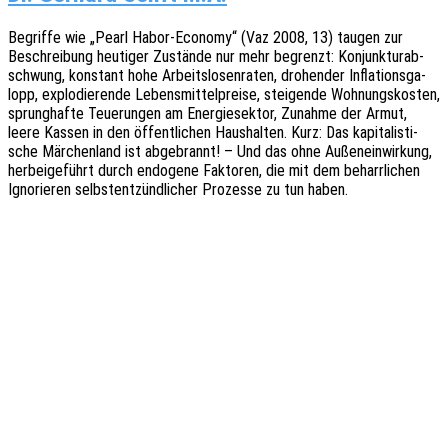
Begrif­fe wie „Pearl Habor-Econo­my“ (Vaz 2008, 13) taugen zur
Beschrei­bung heuti­ger Zustän­de nur mehr begrenzt: Konjunk­tur­ab­
schwung, konstant hohe Arbeits­lo­sen­ra­ten, drohen­der Infla­ti­ons­ga­
lopp, explo­die­ren­de Lebens­mit­tel­prei­se, stei­gen­de Wohnungs­kos­ten,
sprung­haf­te Teue­run­gen am Ener­gie­sek­tor, Zunah­me der Armut,
leere Kassen in den öffent­li­chen Haus­hal­ten. Kurz: Das kapi­ta­lis­ti­
sche Märchen­land ist abge­brannt! – Und das ohne Außen­ein­wir­kung,
herbei­ge­führt durch endo­ge­ne Fakto­ren, die mit dem beharr­li­chen
Igno­rie­ren selbst­ent­zünd­li­cher Prozes­se zu tun haben.