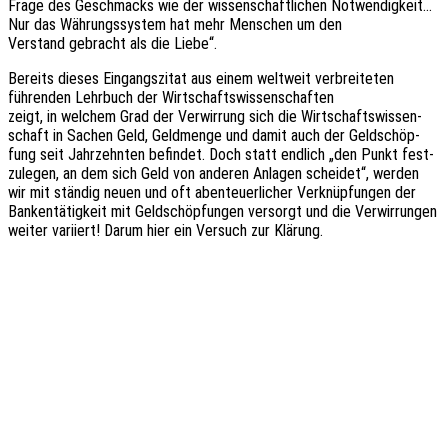
Frage des Geschmacks wie der wissen­schaft­li­chen Notwen­dig­keit…
Nur das Währungs­sys­tem hat mehr Menschen um den
Verstand gebracht als die Liebe“.
Bereits dieses Eingangs­zi­tat aus einem welt­weit verbrei­te­ten
führen­den Lehr­buch der Wirtschaftswissenschaften
zeigt, in welchem Grad der Verwir­rung sich die Wirt­schafts­wis­sen­
schaft in Sachen Geld, Geld­men­ge und damit auch der Geld­schöp­
fung seit Jahr­zehn­ten befin­det. Doch statt endlich „den Punkt fest­
zu­le­gen, an dem sich Geld von ande­ren Anla­gen schei­det“, werden
wir mit stän­dig neuen und oft aben­teu­er­li­cher Verknüp­fun­gen der
Banken­tä­tig­keit mit Geld­schöp­fun­gen versorgt und die Verwir­run­gen
weiter vari­iert! Darum hier ein Versuch zur Klärung.