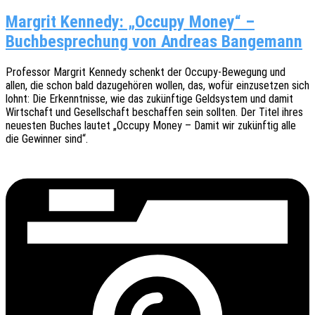
Margrit Kennedy: „Occupy Money“ –
Buchbesprechung von Andreas Bangemann
Profes­sor Margrit Kenne­dy schenkt der Occupy-Bewe­gung und
allen, die schon bald dazu­ge­hö­ren wollen, das, wofür einzu­set­zen sich
lohnt: Die Erkennt­nis­se, wie das zukünf­ti­ge Geld­sys­tem und damit
Wirt­schaft und Gesell­schaft beschaf­fen sein soll­ten. Der Titel ihres
neues­ten Buches lautet „Occupy Money – Damit wir zukünf­tig alle
die Gewin­ner sind“.