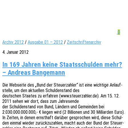
0
Archiv 2012
/
Ausgabe 01 – 2012
/
Zeitschriftenarchiv
4. Januar 2012
In 169 Jahren keine Staatsschulden mehr?
– Andreas Bangemann
Die Websei­te des „Bund der Steu­er­zah­ler“ ist eine wich­ti­ge Anlauf­
stel­le, um den aktu­el­len Schul­den­stand des
deut­schen Staa­tes zu erfah­ren (www.steuerzahler.de). Am 15. 12.
2011 sehen wir dort, dass zum Jahresende
der Schul­den­stand von Bund, Ländern und Gemein­den bei
2.030.000.000.000,- € liegen wird (2 Billio­nen und 30 Milli­ar­den Euro).
In Zeiten, in denen ernst­haft darüber gespro­chen wird, diese Schul­
den einmal wieder zurück­zu­zah­len, macht auch der Bund der Steu­er­