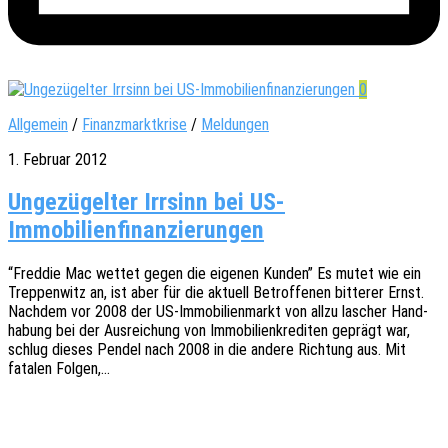
0
Allgemein
/
Finanzmarktkrise
/
Meldungen
1. Februar 2012
Ungezügelter Irrsinn bei US-
Immobilienfinanzierungen
“Fred­die Mac wettet gegen die eige­nen Kunden” Es mutet wie ein
Trep­pen­witz an, ist aber für die aktu­ell Betrof­fe­nen bitte­rer Ernst.
Nach­dem vor 2008 der US-Immo­­bi­­li­en­­markt von allzu lascher Hand­
ha­bung bei der Ausrei­chung von Immo­bi­li­en­kre­di­ten geprägt war,
schlug dieses Pendel nach 2008 in die andere Rich­tung aus. Mit
fata­len Folgen,…