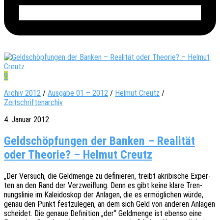
9
Archiv 2012
/
Ausgabe 01 – 2012
/
Helmut Creutz
/
Zeitschriftenarchiv
4. Januar 2012
Geldschöpfungen der Banken – Realität
oder Theorie? – Helmut Creutz
„Der Versuch, die Geld­men­ge zu defi­nie­ren, treibt akri­bi­sche Exper­
ten an den Rand der Verzweif­lung. Denn es gibt keine klare Tren­
nungs­li­nie im Kalei­do­skop der Anla­gen, die es ermög­li­chen würde,
genau den Punkt fest­zu­le­gen, an dem sich Geld von ande­ren Anla­gen
schei­det. Die genaue Defi­ni­ti­on „der“ Geld­men­ge ist ebenso eine