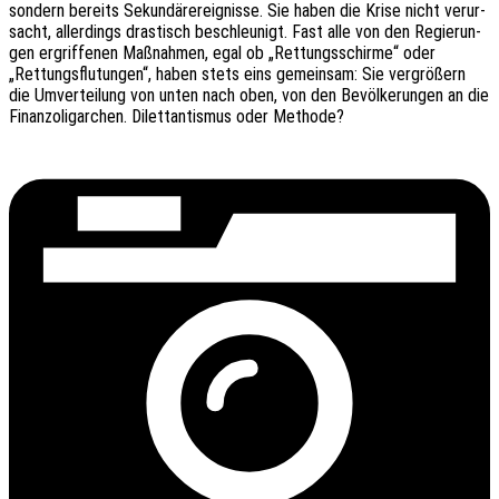
sondern bereits Sekun­där­ereig­nis­se. Sie haben die Krise nicht verur­
sacht, aller­dings dras­tisch beschleu­nigt. Fast alle von den Regie­run­
gen ergrif­fe­nen Maßnah­men, egal ob „Rettungs­schir­me“ oder
„Rettungs­flu­tun­gen“, haben stets eins gemein­sam: Sie vergrö­ßern
die Umver­tei­lung von unten nach oben, von den Bevöl­ke­run­gen an die
Finanz­olig­ar­chen. Dilet­tan­tis­mus oder Methode?