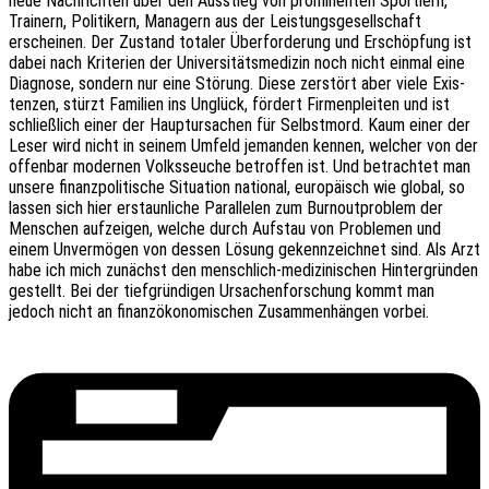
neue Nach­rich­ten über den Ausstieg von promi­nen­ten Sport­lern,
Trai­nern, Poli­ti­kern, Mana­gern aus der Leis­tungs­ge­sell­schaft
erschei­nen. Der Zustand tota­ler Über­for­de­rung und Erschöp­fung ist
dabei nach Krite­ri­en der Univer­si­täts­me­di­zin noch nicht einmal eine
Diagno­se, sondern nur eine Störung. Diese zerstört aber viele Exis­
ten­zen, stürzt Fami­li­en ins Unglück, fördert Firmen­plei­ten und ist
schließ­lich einer der Haupt­ur­sa­chen für Selbst­mord. Kaum einer der
Leser wird nicht in seinem Umfeld jeman­den kennen, welcher von der
offen­bar moder­nen Volks­seu­che betrof­fen ist. Und betrach­tet man
unsere finanz­po­li­ti­sche Situa­ti­on natio­nal, euro­pä­isch wie global, so
lassen sich hier erstaun­li­che Paral­le­len zum Burn­out­pro­blem der
Menschen aufzei­gen, welche durch Aufstau von Proble­men und
einem Unver­mö­gen von dessen Lösung gekenn­zeich­net sind. Als Arzt
habe ich mich zunächst den mensch­lich-medi­zi­ni­schen Hinter­grün­den
gestellt. Bei der tief­grün­di­gen Ursa­chen­for­schung kommt man
jedoch nicht an finanz­öko­no­mi­schen Zusam­men­hän­gen vorbei.