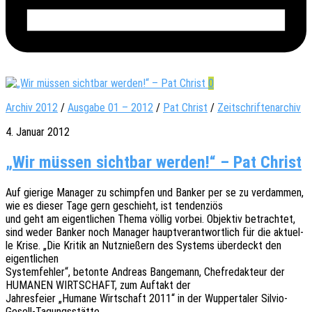
0
Archiv 2012
/
Ausgabe 01 – 2012
/
Pat Christ
/
Zeitschriftenarchiv
4. Januar 2012
„Wir müssen sichtbar werden!“ – Pat Christ
Auf gieri­ge Mana­ger zu schimp­fen und Banker per se zu verdam­men,
wie es dieser Tage gern geschieht, ist tendenziös
und geht am eigent­li­chen Thema völlig vorbei. Objek­tiv betrach­tet,
sind weder Banker noch Mana­ger haupt­ver­ant­wort­lich für die aktu­el­
le Krise. „Die Kritik an Nutz­nie­ßern des Systems über­deckt den
eigentlichen
System­feh­ler“, beton­te Andre­as Bange­mann, Chef­re­dak­teur der
HUMANEN WIRTSCHAFT, zum Auftakt der
Jahres­fei­er „Humane Wirt­schaft 2011“ in der Wupper­ta­ler Silvio-
Gesell-Tagungsstätte.