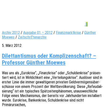
0
Archiv 2012
/
Ausgabe 01 – 2012
/
Finanzmarktkrise
/
Günther
Moewes
/
Zeitschriftenarchiv
5. März 2012
Dilettantismus oder Komplizenschaft? –
Professor Günther Moewes
Was uns als „Euro­kri­se“, „Finanz­kri­se“ oder „Schul­den­kri­se“ präsen­
tiert wird, ist in Wirk­lich­keit eine „Vertei­lungs­kri­se“. Auslö­ser sind in
erster Linie die immer gewal­ti­ge­ren priva­ten Geld­ver­mö­gens­über­
schüs­se von einem Prozent der Welt­be­völ­ke­rung. Diese „Refeu­da­li­
sie­rung“ ist ein typi­sches Spät­zei­ten­phä­no­men, unaus­weich­li­che
Folge eines Mecha­nis­mus, der bereits vor Jahr­hun­der­ten instal­liert
wurde. Euro­kri­se, Banken­kri­se, Schul­den­kri­se sind nicht
Primärursachen,