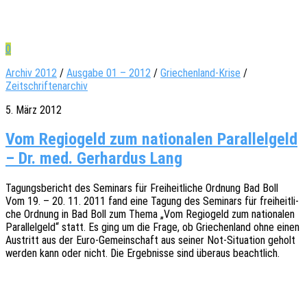
0
Archiv 2012
/
Ausgabe 01 – 2012
/
Griechenland-Krise
/
Zeitschriftenarchiv
5. März 2012
Vom Regiogeld zum nationalen Parallelgeld
– Dr. med. Gerhardus Lang
Tagungs­be­richt des Semi­nars für Frei­heit­li­che Ordnung Bad Boll
Vom 19. – 20. 11. 2011 fand eine Tagung des Semi­nars für frei­heit­li­
che Ordnung in Bad Boll zum Thema „Vom Regio­geld zum natio­na­len
Paral­lel­geld“ statt. Es ging um die Frage, ob Grie­chen­land ohne einen
Austritt aus der Euro-Gemein­schaft aus seiner Not-Situa­ti­on geholt
werden kann oder nicht. Die Ergeb­nis­se sind über­aus beachtlich.