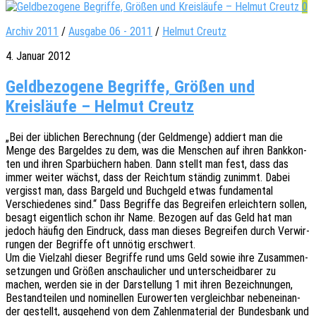
0
Archiv 2011
/
Ausgabe 06 - 2011
/
Helmut Creutz
4. Januar 2012
Geldbezogene Begriffe, Größen und
Kreisläufe – Helmut Creutz
„Bei der übli­chen Berech­nung (der Geld­men­ge) addiert man die
Menge des Bargel­des zu dem, was die Menschen auf ihren Bank­kon­
ten und ihren Spar­bü­chern haben. Dann stellt man fest, dass das
immer weiter wächst, dass der Reich­tum stän­dig zunimmt. Dabei
vergisst man, dass Bargeld und Buch­geld etwas funda­men­tal
Verschie­de­nes sind.“ Dass Begrif­fe das Begrei­fen erleich­tern sollen,
besagt eigent­lich schon ihr Name. Bezo­gen auf das Geld hat man
jedoch häufig den Eindruck, dass man dieses Begrei­fen durch Verwir­
run­gen der Begrif­fe oft unnö­tig erschwert.
Um die Viel­zahl dieser Begrif­fe rund ums Geld sowie ihre Zusam­men­
set­zun­gen und Größen anschau­li­cher und unter­scheid­ba­rer zu
machen, werden sie in der Darstel­lung 1 mit ihren Bezeich­nun­gen,
Bestand­tei­len und nomi­nel­len Euro­wer­ten vergleich­bar neben­ein­an­
der gestellt, ausge­hend von dem Zahlen­ma­te­ri­al der Bundes­bank und