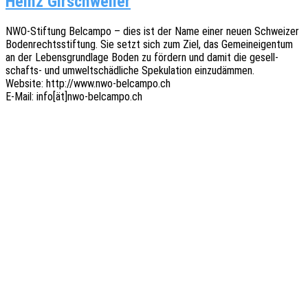
Heinz Girschweiler
NWO-Stif­tung Belcam­po – dies ist der Name einer neuen Schwei­zer
Boden­rechts­stif­tung. Sie setzt sich zum Ziel, das Gemein­ei­gen­tum
an der Lebens­grund­la­ge Boden zu fördern und damit die gesell­
schafts- und umwelt­schäd­li­che Speku­la­ti­on einzudämmen.
Website: http://www.nwo-belcampo.ch
E‑Mail: info[ät]nwo-belcampo.ch