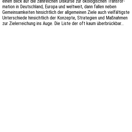
einen Blick auf die zahl­rei­chen Diskur­se zur ökolo­gi­schen Trans­for­
ma­ti­on in Deutsch­land, Europa und welt­weit, dann fallen neben
Gemein­sam­kei­ten hinsicht­lich der allge­mei­nen Ziele auch viel­fäl­tigs­te
Unter­schie­de hinsicht­lich der Konzep­te, Stra­te­gien und Maßnah­men
zur Ziel­er­rei­chung ins Auge. Die Liste der oft kaum überbrückbar…