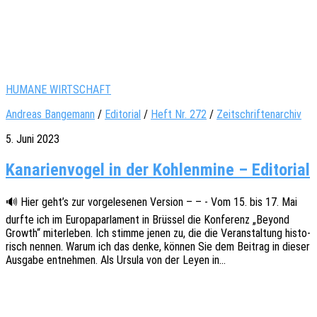
HUMANE WIRTSCHAFT
Andreas Bangemann
/
Editorial
/
Heft Nr. 272
/
Zeitschriftenarchiv
5. Juni 2023
Kanarienvogel in der Kohlenmine – Editorial
🔊 Hier geht’s zur vorge­le­se­nen Versi­on – – - Vom 15. bis 17. Mai
durfte ich im Euro­pa­par­la­ment in Brüs­sel die Konfe­renz „Beyond
Growth“ miter­le­ben. Ich stimme jenen zu, die die Veran­stal­tung histo­
risch nennen. Warum ich das denke, können Sie dem Beitrag in dieser
Ausga­be entneh­men. Als Ursula von der Leyen in…