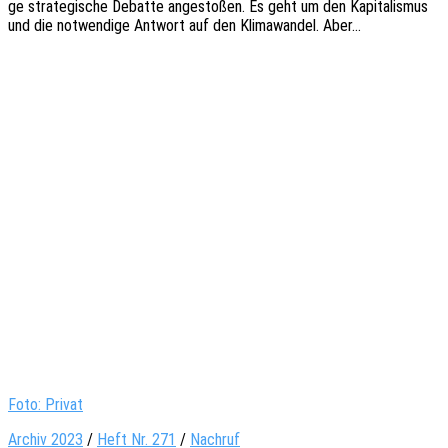
ge stra­te­gi­sche Debat­te ange­sto­ßen. Es geht um den Kapi­ta­lis­mus
und die notwen­di­ge Antwort auf den Klima­wan­del. Aber…
Foto: Privat
Archiv 2023
/
Heft Nr. 271
/
Nachruf