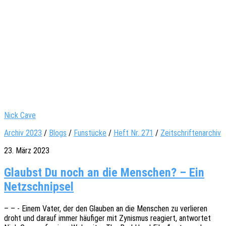
Nick Cave
Archiv 2023
/
Blogs
/
Funstücke
/
Heft Nr. 271
/
Zeitschriftenarchiv
23. März 2023
Glaubst Du noch an die Menschen? – Ein
Netzschnipsel
– – - Einem Vater, der den Glau­ben an die Menschen zu verlie­ren
droht und darauf immer häufi­ger mit Zynis­mus reagiert, antwor­tet