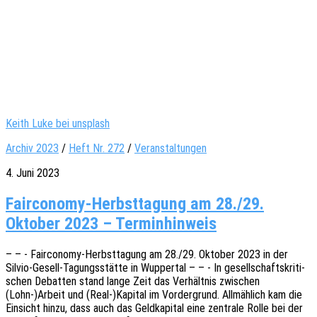
Keith Luke bei unsplash
Archiv 2023
/
Heft Nr. 272
/
Veranstaltungen
4. Juni 2023
Fairconomy-Herbsttagung am 28./29.
Oktober 2023 – Terminhinweis
– – - Fair­­co­­no­­my-Herbst­­ta­­gung am 28./29. Okto­ber 2023 in der
Silvio-Gesell-Tagungs­­­stä­t­­te in Wupper­tal – – - In gesell­schafts­kri­ti­
schen Debat­ten stand lange Zeit das Verhält­nis zwischen
(Lohn-)Arbeit und (Real-)Kapital im Vorder­grund. Allmäh­lich kam die
Einsicht hinzu, dass auch das Geld­ka­pi­tal eine zentra­le Rolle bei der