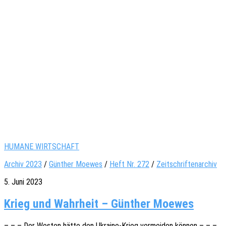
HUMANE WIRTSCHAFT
Archiv 2023
/
Günther Moewes
/
Heft Nr. 272
/
Zeitschriftenarchiv
5. Juni 2023
Krieg und Wahrheit – Günther Moewes
– – – Der Westen hätte den Ukrai­­ne-Krieg vermei­den können – – –