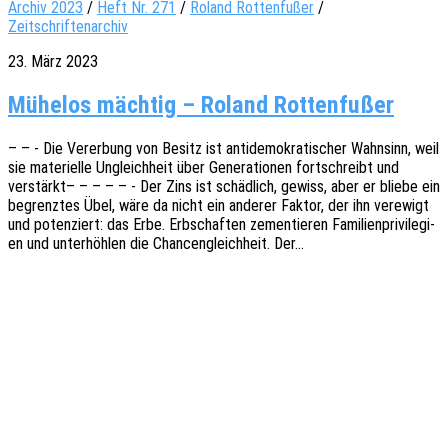
Archiv 2023
/
Heft Nr. 271
/
Roland Rottenfußer
/
Zeitschriftenarchiv
23. März 2023
Mühelos mächtig – Roland Rottenfußer
– – - Die Verer­bung von Besitz ist anti­de­mo­kra­ti­scher Wahn­sinn, weil
sie mate­ri­el­le Ungleich­heit über Gene­ra­tio­nen fort­schreibt und
verstärkt– – – – – - Der Zins ist schäd­lich, gewiss, aber er bliebe ein
begrenz­tes Übel, wäre da nicht ein ande­rer Faktor, der ihn verewigt
und poten­ziert: das Erbe. Erbschaf­ten zemen­tie­ren Fami­li­en­pri­vi­le­gi­
en und unter­höh­len die Chan­cen­gleich­heit. Der…