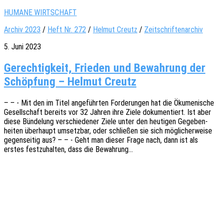
HUMANE WIRTSCHAFT
Archiv 2023
/
Heft Nr. 272
/
Helmut Creutz
/
Zeitschriftenarchiv
5. Juni 2023
Gerechtigkeit, Frieden und Bewahrung der
Schöpfung – Helmut Creutz
– – - Mit den im Titel ange­führ­ten Forde­run­gen hat die Ökume­ni­sche
Gesell­schaft bereits vor 32 Jahren ihre Ziele doku­men­tiert. Ist aber
diese Bünde­lung verschie­de­ner Ziele unter den heuti­gen Gege­ben­
hei­ten über­haupt umsetz­bar, oder schlie­ßen sie sich mögli­cher­wei­se
gegen­sei­tig aus? – – - Geht man dieser Frage nach, dann ist als
erstes fest­zu­hal­ten, dass die Bewahrung…