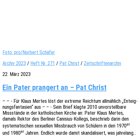
Foto: pro/Norbert Schäfer
Archiv 2023
/
Heft Nr. 271
/
Pat Christ
/
Zeitschriftenarchiv
22. März 2023
Ein Pater prangert an – Pat Christ
– – - Für Klaus Mertes löst der extre­me Reich­tum allmäh­lich „Enteig­
nungs­fan­ta­sien“ aus – – - Sein Brief klagte 2010 unvor­stell­ba­re
Miss­stän­de in der katho­li­schen Kirche an: Pater Klaus Mertes,
damals Rektor des Berli­ner Cani­­si­us-Kollegs, beschrieb darin den
er
syste­ma­ti­schen sexu­el­len Miss­brauch von Schü­lern in den 1970
er
und 1980
Jahren. Endlich wurde damit skan­da­li­siert, was jahrelang…