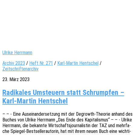
Ulrike Herrmann
Archiv 2023
/
Heft Nr. 271
/
Karl-Martin Hentschel
/
Zeitschriftenarchiv
23. März 2023
Radikales Umsteuern statt Schrumpfen –
Karl-Martin Hentschel
– – - Eine Ausein­an­der­set­zung mit der Degrowth-Theo­rie anhand des
Buches von Ulrike Herr­mann „Das Ende des Kapi­ta­lis­mus“ – – - Ulrike
Herr­mann, die bekann­te Wirt­schafts­jour­na­lis­tin der TAZ und mehr­fa­
che Spie­­gel-Best­­sel­­ler­au­­to­rin, hat mit ihrem neuen Buch eine wich­ti­