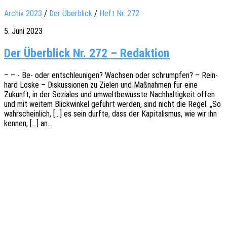
Archiv 2023
/
Der Überblick
/
Heft Nr. 272
5. Juni 2023
Der Überblick Nr. 272 – Redaktion
– – - Be- oder entschleu­ni­gen? Wach­sen oder schrump­fen? – Rein­
hard Loske – Diskus­sio­nen zu Zielen und Maßnah­men für eine
Zukunft, in der Sozia­les und umwelt­be­wuss­te Nach­hal­tig­keit offen
und mit weitem Blick­win­kel geführt werden, sind nicht die Regel. „So
wahr­schein­lich, […] es sein dürfte, dass der Kapi­ta­lis­mus, wie wir ihn
kennen, […] an…