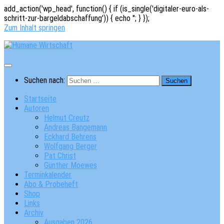
add_action('wp_head', function() { if (is_single('digitaler-euro-als-
schritt-zur-bargeldabschaffung')) { echo '
'; } });
Zum Inhalt springen
Suchen nach:
Startseite
Autoren
Helmut Creutz
Andreas Bangemann
Eckhard Behrens
Wolfgang Berger
Pat Christ
Günther Moewes
Terminkalender
Abo & Probeheft
Shop
Links
Archiv
Ausgaben 2026