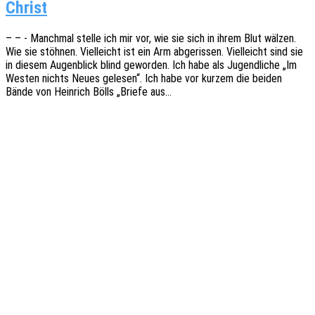
Christ
– – - Manch­mal stelle ich mir vor, wie sie sich in ihrem Blut wälzen.
Wie sie stöh­nen. Viel­leicht ist ein Arm abge­ris­sen. Viel­leicht sind sie
in diesem Augen­blick blind gewor­den. Ich habe als Jugend­li­che „Im
Westen nichts Neues gele­sen“. Ich habe vor kurzem die beiden
Bände von Hein­rich Bölls „Briefe aus…