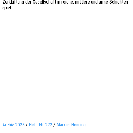
Zerklüf­tung der Gesell­schaft in reiche, mitt­le­re und arme Schich­ten
spielt.…
Archiv 2023
/
Heft Nr. 272
/
Markus Henning