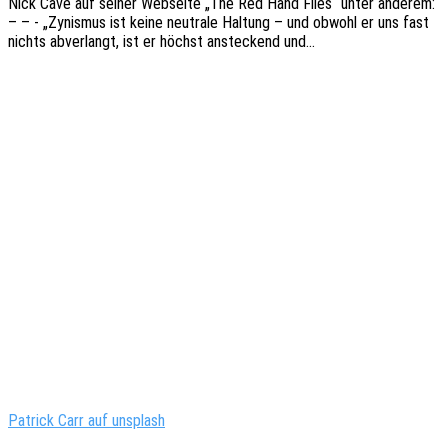
Nick Cave auf seiner Websei­te „The Red Hand Files“ unter ande­rem:
– – - „Zynis­mus ist keine neutra­le Haltung – und obwohl er uns fast
nichts abver­langt, ist er höchst anste­ckend und…
Patrick Carr auf unsplash