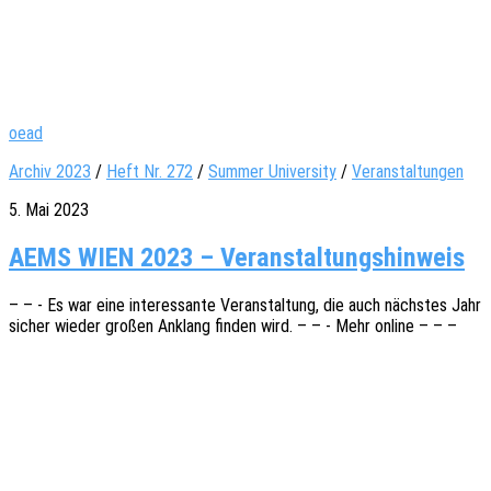
oead
Archiv 2023
/
Heft Nr. 272
/
Summer University
/
Veranstaltungen
5. Mai 2023
AEMS WIEN 2023 – Veranstaltungshinweis
– – - Es war eine inter­es­san­te Veran­stal­tung, die auch nächs­tes Jahr
sicher wieder großen Anklang finden wird. – – - Mehr online – – –