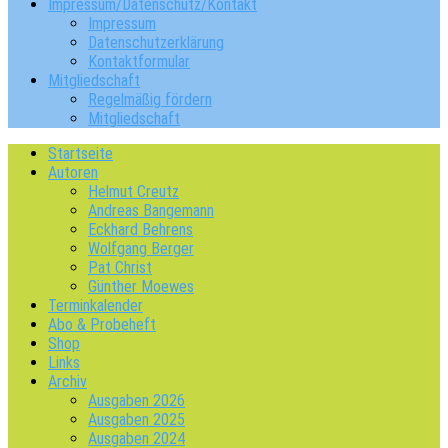
Impressum/Datenschutz/Kontakt
Impressum
Datenschutzerklärung
Kontaktformular
Mitgliedschaft
Regelmäßig fördern
Mitgliedschaft
Startseite
Autoren
Helmut Creutz
Andreas Bangemann
Eckhard Behrens
Wolfgang Berger
Pat Christ
Günther Moewes
Terminkalender
Abo & Probeheft
Shop
Links
Archiv
Ausgaben 2026
Ausgaben 2025
Ausgaben 2024