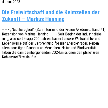
4. Juni 2023
Die Freiwirtschaft und die Keimzellen der
Zukunft – Markus Henning
– – - „Nach­hal­tig­keit“ (Schrif­ten­rei­he der Freien Akade­mie; Band 41)
Rezen­si­on von Markus Henning – – - Seit Beginn der Indus­tria­li­sie­
rung, also seit knapp 200 Jahren, basiert unsere Wirt­­schafts- und
Lebens­wei­se auf der Verbren­nung fossi­ler Ener­gie­trä­ger. Neben
allem sons­ti­gen Raub­bau an Menschen, Natur und Biodi­ver­si­tät
haben die damit einher­ge­hen­den CO2-Emis­­sio­­nen den plane­ta­ren
Kohlen­stoff­kreis­lauf in…