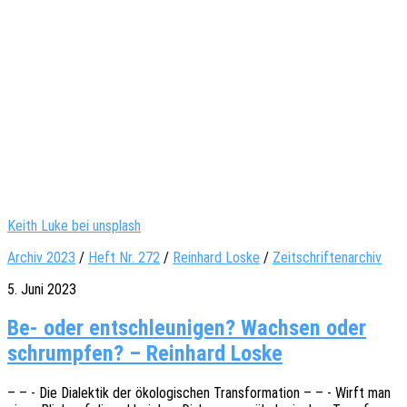
Keith Luke bei unsplash
Archiv 2023
/
Heft Nr. 272
/
Reinhard Loske
/
Zeitschriftenarchiv
5. Juni 2023
Be- oder entschleunigen? Wachsen oder
schrumpfen? – Reinhard Loske
– – - Die Dialek­tik der ökolo­gi­schen Trans­for­ma­ti­on – – - Wirft man