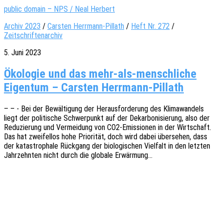
public domain – NPS / Neal Herbert
Archiv 2023
/
Carsten Herrmann-Pillath
/
Heft Nr. 272
/
Zeitschriftenarchiv
5. Juni 2023
Ökologie und das mehr-als-menschliche
Eigentum – Carsten Herrmann-Pillath
– – - Bei der Bewäl­ti­gung der Heraus­for­de­rung des Klima­wan­dels
liegt der poli­ti­sche Schwer­punkt auf der Dekar­bo­ni­sie­rung, also der
Redu­zie­rung und Vermei­dung von CO2-Emis­­sio­­nen in der Wirt­schaft.
Das hat zwei­fel­los hohe Prio­ri­tät, doch wird dabei über­se­hen, dass
der kata­stro­pha­le Rück­gang der biolo­gi­schen Viel­falt in den letz­ten
Jahr­zehn­ten nicht durch die globa­le Erwärmung…