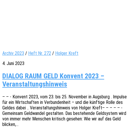
Archiv 2023
/
Heft Nr. 272
/
Holger Kreft
4. Juni 2023
DIALOG RAUM GELD Konvent 2023 –
Veranstaltungshinweis
– – - Konvent 2023, vom 23. bis 25. Novem­ber in Augs­burg . Impul­se
für ein Wirt­schaf­ten in Verbun­den­heit – und die künf­ti­ge Rolle des
Geldes dabei .. Veran­stal­tungs­hin­weis von Holger Kreft– – – – – -
Gemein­sam Geld­wan­del gestal­ten. Das bestehen­de Geld­sys­tem wird
von immer mehr Menschen kritisch gese­hen: Wie wir auf das Geld
blicken,…