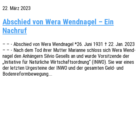
22. März 2023
Abschied von Wera Wendnagel – Ein
Nachruf
– – - Abschied von Wera Wend­na­gel *26. Juni 1931 † 22. Jan. 2023
– – - Nach dem Tod ihrer Mutter Mari­an­ne schloss sich Wera Wend­
na­gel den Anhän­gern Silvio Gesells an und wurde Vorsit­zen­de der
„Initia­ti­ve für Natür­li­che Wirt­schafts­ord­nung“ (INWO). Sie war eines
der letz­ten Urge­stei­ne der INWO und der gesam­ten Geld- und
Bodenreformbewegung.…