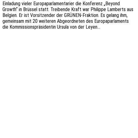
Einla­dung vieler Euro­pa­par­la­men­ta­ri­er die Konfe­renz „Beyond
Growth“ in Brüs­sel statt. Trei­ben­de Kraft war Phil­ip­pe Lamberts aus
Belgi­en. Er ist Vorsit­zen­der der GRÜNEN-Frak­­ti­on. Es gelang ihm,
gemein­sam mit 20 weite­ren Abge­ord­ne­ten des Euro­pa­par­la­ments
die Kommis­si­ons­prä­si­den­tin Ursula von der Leyen…