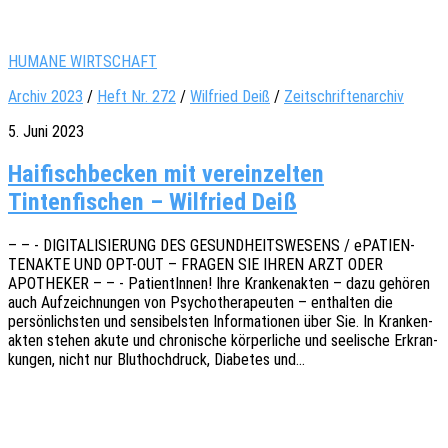
HUMANE WIRTSCHAFT
Archiv 2023
/
Heft Nr. 272
/
Wil­fried Deiß
/
Zeitschriftenarchiv
5. Juni 2023
Haifischbecken mit vereinzelten
Tintenfischen – Wilfried Deiß
– – - DIGITALISIERUNG DES GESUNDHEITSWESENS / ePATI­EN­
TEN­AK­TE UND OPT-OUT – FRAGEN SIE IHREN ARZT ODER
APOTHEKER – – - Pati­en­tIn­nen! Ihre Kran­ken­ak­ten – dazu gehö­ren
auch Aufzeich­nun­gen von Psycho­the­ra­peu­ten – enthal­ten die
persön­lichs­ten und sensi­bels­ten Infor­ma­tio­nen über Sie. In Kran­ken­
ak­ten stehen akute und chro­ni­sche körper­li­che und seeli­sche Erkran­
kun­gen, nicht nur Blut­hoch­druck, Diabe­tes und…