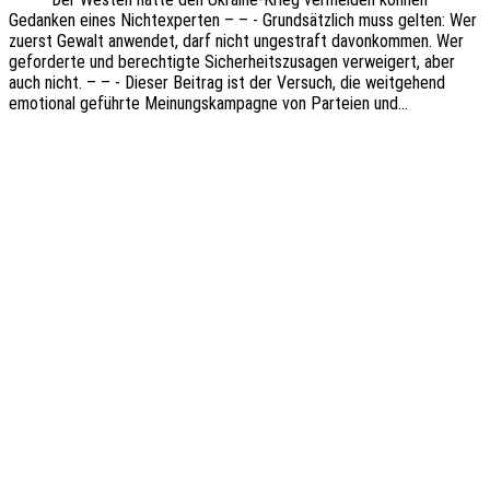
Gedan­ken eines Nicht­ex­per­ten – – - Grund­sätz­lich muss gelten: Wer
zuerst Gewalt anwen­det, darf nicht unge­straft davon­kom­men. Wer
gefor­der­te und berech­tig­te Sicher­heits­zu­sa­gen verwei­gert, aber
auch nicht. – – - Dieser Beitrag ist der Versuch, die weit­ge­hend
emotio­nal geführ­te Meinungs­kam­pa­gne von Partei­en und…