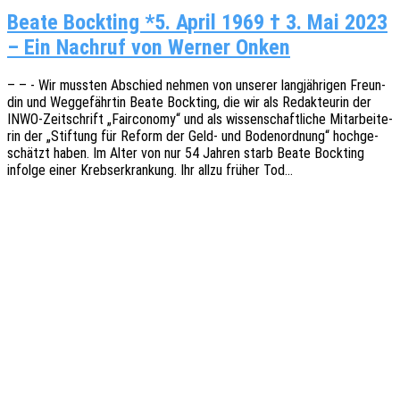
Beate Bockting *5. April 1969 † 3. Mai 2023
– Ein Nachruf von Werner Onken
– – - Wir muss­ten Abschied nehmen von unse­rer lang­jäh­ri­gen Freun­
din und Weggefährtin Beate Bock­ting, die wir als Redak­teu­rin der
INWO-Zeit­­schrift „Fair­co­no­my“ und als wissen­schaft­li­che Mitar­bei­te­
rin der „Stif­tung für Reform der Geld- und Boden­ord­nung“ hoch­ge­
schätzt haben. Im Alter von nur 54 Jahren starb Beate Bock­ting
infol­ge einer Krebs­er­kran­kung. Ihr allzu früher Tod…