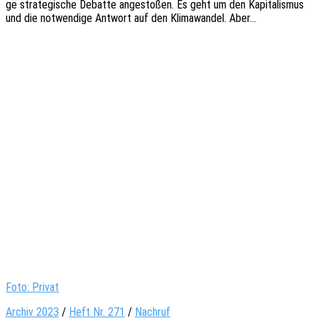
ge stra­te­gi­sche Debat­te ange­sto­ßen. Es geht um den Kapi­ta­lis­mus
und die notwen­di­ge Antwort auf den Klima­wan­del. Aber…
Foto: Privat
Archiv 2023
/
Heft Nr. 271
/
Nachruf