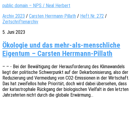
public domain – NPS / Neal Herbert
Archiv 2023
/
Carsten Herrmann-Pillath
/
Heft Nr. 272
/
Zeitschriftenarchiv
5. Juni 2023
Ökologie und das mehr-als-menschliche
Eigentum – Carsten Herrmann-Pillath
– – - Bei der Bewäl­ti­gung der Heraus­for­de­rung des Klima­wan­dels
liegt der poli­ti­sche Schwer­punkt auf der Dekar­bo­ni­sie­rung, also der
Redu­zie­rung und Vermei­dung von CO2-Emis­­sio­­nen in der Wirt­schaft.
Das hat zwei­fel­los hohe Prio­ri­tät, doch wird dabei über­se­hen, dass
der kata­stro­pha­le Rück­gang der biolo­gi­schen Viel­falt in den letz­ten
Jahr­zehn­ten nicht durch die globa­le Erwärmung…