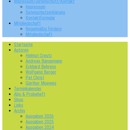
Impressum/Datenschutz/Kontakt
Impressum
Datenschutzerklärung
Kontaktformular
Mitgliedschaft
Regelmäßig fördern
Mitgliedschaft
Startseite
Autoren
Helmut Creutz
Andreas Bangemann
Eckhard Behrens
Wolfgang Berger
Pat Christ
Günther Moewes
Terminkalender
Abo & Probeheft
Shop
Links
Archiv
Ausgaben 2026
Ausgaben 2025
Ausgaben 2024