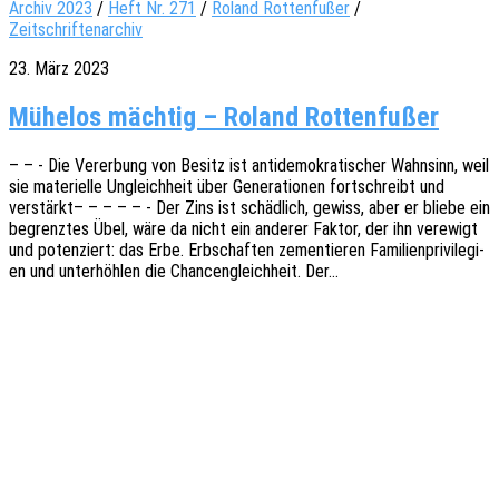
Archiv 2023
/
Heft Nr. 271
/
Roland Rottenfußer
/
Zeitschriftenarchiv
23. März 2023
Mühelos mächtig – Roland Rottenfußer
– – - Die Verer­bung von Besitz ist anti­de­mo­kra­ti­scher Wahn­sinn, weil
sie mate­ri­el­le Ungleich­heit über Gene­ra­tio­nen fort­schreibt und
verstärkt– – – – – - Der Zins ist schäd­lich, gewiss, aber er bliebe ein
begrenz­tes Übel, wäre da nicht ein ande­rer Faktor, der ihn verewigt
und poten­ziert: das Erbe. Erbschaf­ten zemen­tie­ren Fami­li­en­pri­vi­le­gi­
en und unter­höh­len die Chan­cen­gleich­heit. Der…