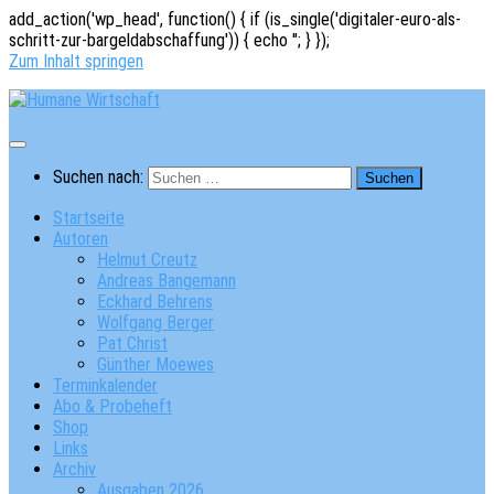
add_action('wp_head', function() { if (is_single('digitaler-euro-als-
schritt-zur-bargeldabschaffung')) { echo '
'; } });
Zum Inhalt springen
Suchen nach:
Startseite
Autoren
Helmut Creutz
Andreas Bangemann
Eckhard Behrens
Wolfgang Berger
Pat Christ
Günther Moewes
Terminkalender
Abo & Probeheft
Shop
Links
Archiv
Ausgaben 2026