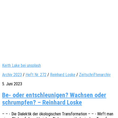
Keith Luke bei unsplash
Archiv 2023
/
Heft Nr. 272
/
Reinhard Loske
/
Zeitschriftenarchiv
5. Juni 2023
Be- oder entschleunigen? Wachsen oder
schrumpfen? – Reinhard Loske
– – - Die Dialek­tik der ökolo­gi­schen Trans­for­ma­ti­on – – - Wirft man