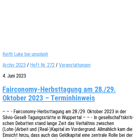
Keith Luke bei unsplash
Archiv 2023
/
Heft Nr. 272
/
Veranstaltungen
4. Juni 2023
Fairconomy-Herbsttagung am 28./29.
Oktober 2023 – Terminhinweis
– – - Fair­­co­­no­­my-Herbst­­ta­­gung am 28./29. Okto­ber 2023 in der
Silvio-Gesell-Tagungs­­­stä­t­­te in Wupper­tal – – - In gesell­schafts­kri­ti­
schen Debat­ten stand lange Zeit das Verhält­nis zwischen
(Lohn-)Arbeit und (Real-)Kapital im Vorder­grund. Allmäh­lich kam die
Einsicht hinzu, dass auch das Geld­ka­pi­tal eine zentra­le Rolle bei der