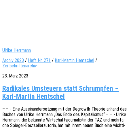
Ulrike Herrmann
Archiv 2023
/
Heft Nr. 271
/
Karl-Martin Hentschel
/
Zeitschriftenarchiv
23. März 2023
Radikales Umsteuern statt Schrumpfen –
Karl-Martin Hentschel
– – - Eine Ausein­an­der­set­zung mit der Degrowth-Theo­rie anhand des
Buches von Ulrike Herr­mann „Das Ende des Kapi­ta­lis­mus“ – – - Ulrike
Herr­mann, die bekann­te Wirt­schafts­jour­na­lis­tin der TAZ und mehr­fa­
che Spie­­gel-Best­­sel­­ler­au­­to­rin, hat mit ihrem neuen Buch eine wich­ti­