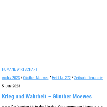
HUMANE WIRTSCHAFT
Archiv 2023
/
Günther Moewes
/
Heft Nr. 272
/
Zeitschriftenarchiv
5. Juni 2023
Krieg und Wahrheit – Günther Moewes
– – – Der Westen hätte den Ukrai­­ne-Krieg vermei­den können – – –