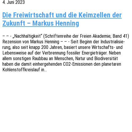
4. Juni 2023
Die Freiwirtschaft und die Keimzellen der
Zukunft – Markus Henning
– – - „Nach­hal­tig­keit“ (Schrif­ten­rei­he der Freien Akade­mie; Band 41)
Rezen­si­on von Markus Henning – – - Seit Beginn der Indus­tria­li­sie­
rung, also seit knapp 200 Jahren, basiert unsere Wirt­­schafts- und
Lebens­wei­se auf der Verbren­nung fossi­ler Ener­gie­trä­ger. Neben
allem sons­ti­gen Raub­bau an Menschen, Natur und Biodi­ver­si­tät
haben die damit einher­ge­hen­den CO2-Emis­­sio­­nen den plane­ta­ren
Kohlen­stoff­kreis­lauf in…