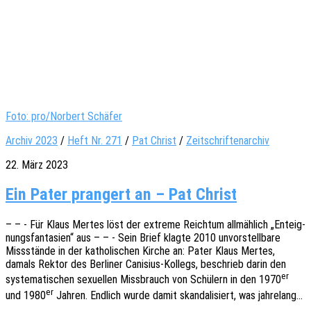
Foto: pro/Norbert Schäfer
Archiv 2023
/
Heft Nr. 271
/
Pat Christ
/
Zeitschriftenarchiv
22. März 2023
Ein Pater prangert an – Pat Christ
– – - Für Klaus Mertes löst der extre­me Reich­tum allmäh­lich „Enteig­
nungs­fan­ta­sien“ aus – – - Sein Brief klagte 2010 unvor­stell­ba­re
Miss­stän­de in der katho­li­schen Kirche an: Pater Klaus Mertes,
damals Rektor des Berli­ner Cani­­si­us-Kollegs, beschrieb darin den
er
syste­ma­ti­schen sexu­el­len Miss­brauch von Schü­lern in den 1970
er
und 1980
Jahren. Endlich wurde damit skan­da­li­siert, was jahrelang…