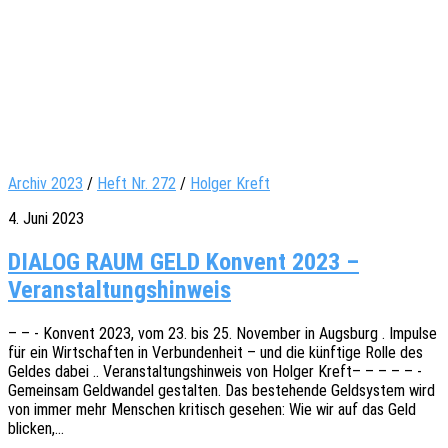
Archiv 2023
/
Heft Nr. 272
/
Holger Kreft
4. Juni 2023
DIALOG RAUM GELD Konvent 2023 –
Veranstaltungshinweis
– – - Konvent 2023, vom 23. bis 25. Novem­ber in Augs­burg . Impul­se
für ein Wirt­schaf­ten in Verbun­den­heit – und die künf­ti­ge Rolle des
Geldes dabei .. Veran­stal­tungs­hin­weis von Holger Kreft– – – – – -
Gemein­sam Geld­wan­del gestal­ten. Das bestehen­de Geld­sys­tem wird
von immer mehr Menschen kritisch gese­hen: Wie wir auf das Geld
blicken,…