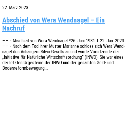
22. März 2023
Abschied von Wera Wendnagel – Ein
Nachruf
– – - Abschied von Wera Wend­na­gel *26. Juni 1931 † 22. Jan. 2023
– – - Nach dem Tod ihrer Mutter Mari­an­ne schloss sich Wera Wend­
na­gel den Anhän­gern Silvio Gesells an und wurde Vorsit­zen­de der
„Initia­ti­ve für Natür­li­che Wirt­schafts­ord­nung“ (INWO). Sie war eines
der letz­ten Urge­stei­ne der INWO und der gesam­ten Geld- und
Bodenreformbewegung.…