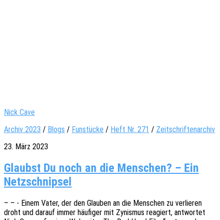
Nick Cave
Archiv 2023
/
Blogs
/
Funstücke
/
Heft Nr. 271
/
Zeitschriftenarchiv
23. März 2023
Glaubst Du noch an die Menschen? – Ein
Netzschnipsel
– – - Einem Vater, der den Glau­ben an die Menschen zu verlie­ren
droht und darauf immer häufi­ger mit Zynis­mus reagiert, antwor­tet