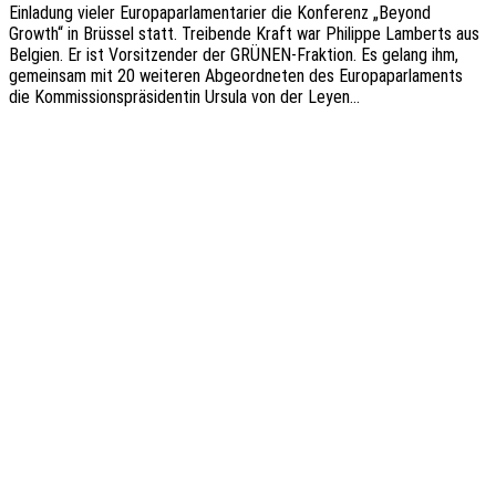
Einla­dung vieler Euro­pa­par­la­men­ta­ri­er die Konfe­renz „Beyond
Growth“ in Brüs­sel statt. Trei­ben­de Kraft war Phil­ip­pe Lamberts aus
Belgi­en. Er ist Vorsit­zen­der der GRÜNEN-Frak­­ti­on. Es gelang ihm,
gemein­sam mit 20 weite­ren Abge­ord­ne­ten des Euro­pa­par­la­ments
die Kommis­si­ons­prä­si­den­tin Ursula von der Leyen…