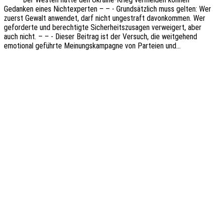
Gedan­ken eines Nicht­ex­per­ten – – - Grund­sätz­lich muss gelten: Wer
zuerst Gewalt anwen­det, darf nicht unge­straft davon­kom­men. Wer
gefor­der­te und berech­tig­te Sicher­heits­zu­sa­gen verwei­gert, aber
auch nicht. – – - Dieser Beitrag ist der Versuch, die weit­ge­hend
emotio­nal geführ­te Meinungs­kam­pa­gne von Partei­en und…