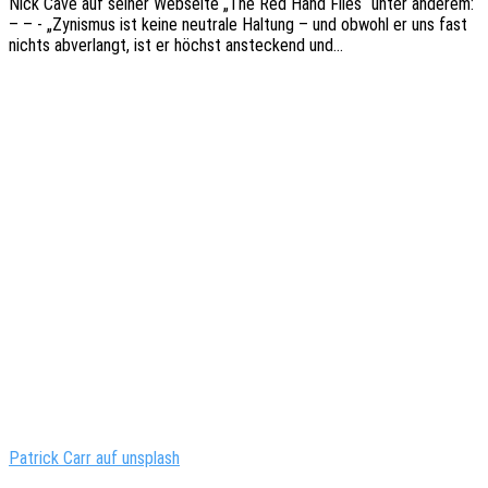
Nick Cave auf seiner Websei­te „The Red Hand Files“ unter ande­rem:
– – - „Zynis­mus ist keine neutra­le Haltung – und obwohl er uns fast
nichts abver­langt, ist er höchst anste­ckend und…
Patrick Carr auf unsplash