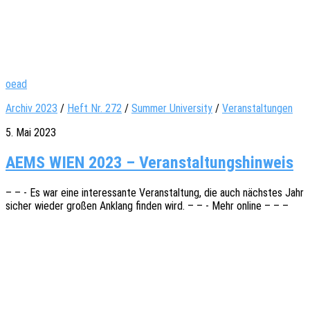
oead
Archiv 2023
/
Heft Nr. 272
/
Summer University
/
Veranstaltungen
5. Mai 2023
AEMS WIEN 2023 – Veranstaltungshinweis
– – - Es war eine inter­es­san­te Veran­stal­tung, die auch nächs­tes Jahr
sicher wieder großen Anklang finden wird. – – - Mehr online – – –