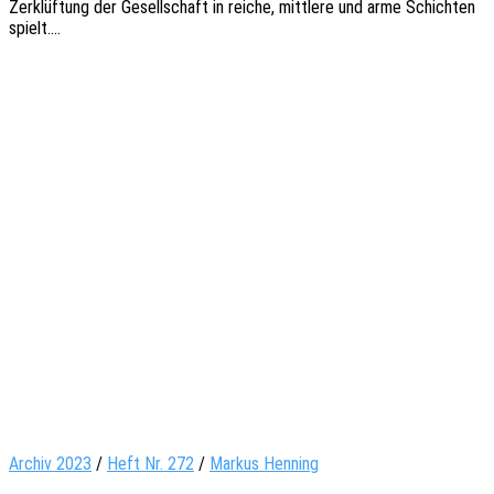
Zerklüf­tung der Gesell­schaft in reiche, mitt­le­re und arme Schich­ten
spielt.…
Archiv 2023
/
Heft Nr. 272
/
Markus Henning