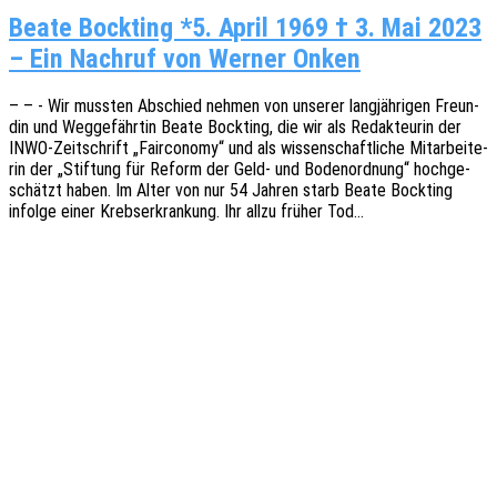
Beate Bockting *5. April 1969 † 3. Mai 2023
– Ein Nachruf von Werner Onken
– – - Wir muss­ten Abschied nehmen von unse­rer lang­jäh­ri­gen Freun­
din und Weggefährtin Beate Bock­ting, die wir als Redak­teu­rin der
INWO-Zeit­­schrift „Fair­co­no­my“ und als wissen­schaft­li­che Mitar­bei­te­
rin der „Stif­tung für Reform der Geld- und Boden­ord­nung“ hoch­ge­
schätzt haben. Im Alter von nur 54 Jahren starb Beate Bock­ting
infol­ge einer Krebs­er­kran­kung. Ihr allzu früher Tod…