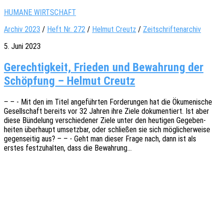
HUMANE WIRTSCHAFT
Archiv 2023
/
Heft Nr. 272
/
Helmut Creutz
/
Zeitschriftenarchiv
5. Juni 2023
Gerechtigkeit, Frieden und Bewahrung der
Schöpfung – Helmut Creutz
– – - Mit den im Titel ange­führ­ten Forde­run­gen hat die Ökume­ni­sche
Gesell­schaft bereits vor 32 Jahren ihre Ziele doku­men­tiert. Ist aber
diese Bünde­lung verschie­de­ner Ziele unter den heuti­gen Gege­ben­
hei­ten über­haupt umsetz­bar, oder schlie­ßen sie sich mögli­cher­wei­se
gegen­sei­tig aus? – – - Geht man dieser Frage nach, dann ist als
erstes fest­zu­hal­ten, dass die Bewahrung…