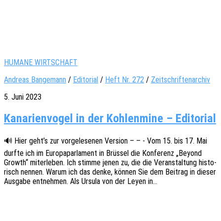
HUMANE WIRTSCHAFT
Andreas Bangemann
/
Editorial
/
Heft Nr. 272
/
Zeitschriftenarchiv
5. Juni 2023
Kanarienvogel in der Kohlenmine – Editorial
🔊 Hier geht’s zur vorge­le­se­nen Versi­on – – - Vom 15. bis 17. Mai
durfte ich im Euro­pa­par­la­ment in Brüs­sel die Konfe­renz „Beyond
Growth“ miter­le­ben. Ich stimme jenen zu, die die Veran­stal­tung histo­
risch nennen. Warum ich das denke, können Sie dem Beitrag in dieser
Ausga­be entneh­men. Als Ursula von der Leyen in…