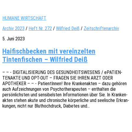
HUMANE WIRTSCHAFT
Archiv 2023
/
Heft Nr. 272
/
Wil­fried Deiß
/
Zeitschriftenarchiv
5. Juni 2023
Haifischbecken mit vereinzelten
Tintenfischen – Wilfried Deiß
– – - DIGITALISIERUNG DES GESUNDHEITSWESENS / ePATI­EN­
TEN­AK­TE UND OPT-OUT – FRAGEN SIE IHREN ARZT ODER
APOTHEKER – – - Pati­en­tIn­nen! Ihre Kran­ken­ak­ten – dazu gehö­ren
auch Aufzeich­nun­gen von Psycho­the­ra­peu­ten – enthal­ten die
persön­lichs­ten und sensi­bels­ten Infor­ma­tio­nen über Sie. In Kran­ken­
ak­ten stehen akute und chro­ni­sche körper­li­che und seeli­sche Erkran­
kun­gen, nicht nur Blut­hoch­druck, Diabe­tes und…