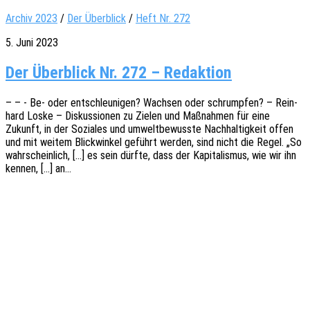
Archiv 2023
/
Der Überblick
/
Heft Nr. 272
5. Juni 2023
Der Überblick Nr. 272 – Redaktion
– – - Be- oder entschleu­ni­gen? Wach­sen oder schrump­fen? – Rein­
hard Loske – Diskus­sio­nen zu Zielen und Maßnah­men für eine
Zukunft, in der Sozia­les und umwelt­be­wuss­te Nach­hal­tig­keit offen
und mit weitem Blick­win­kel geführt werden, sind nicht die Regel. „So
wahr­schein­lich, […] es sein dürfte, dass der Kapi­ta­lis­mus, wie wir ihn
kennen, […] an…