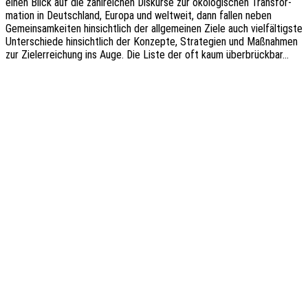
einen Blick auf die zahl­rei­chen Diskur­se zur ökolo­gi­schen Trans­for­
ma­ti­on in Deutsch­land, Europa und welt­weit, dann fallen neben
Gemein­sam­kei­ten hinsicht­lich der allge­mei­nen Ziele auch viel­fäl­tigs­te
Unter­schie­de hinsicht­lich der Konzep­te, Stra­te­gien und Maßnah­men
zur Ziel­er­rei­chung ins Auge. Die Liste der oft kaum überbrückbar…