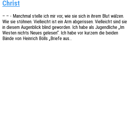
Christ
– – - Manch­mal stelle ich mir vor, wie sie sich in ihrem Blut wälzen.
Wie sie stöh­nen. Viel­leicht ist ein Arm abge­ris­sen. Viel­leicht sind sie
in diesem Augen­blick blind gewor­den. Ich habe als Jugend­li­che „Im
Westen nichts Neues gele­sen“. Ich habe vor kurzem die beiden
Bände von Hein­rich Bölls „Briefe aus…