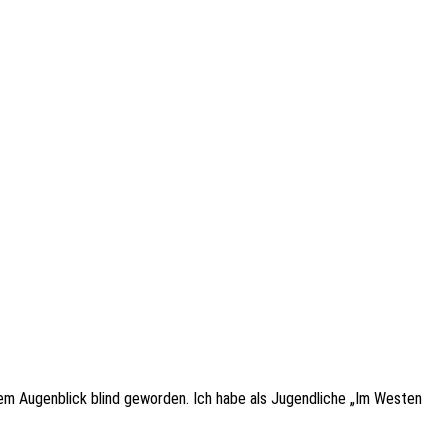
diesem Augen­blick blind gewor­den. Ich habe als Jugend­li­che „Im Westen