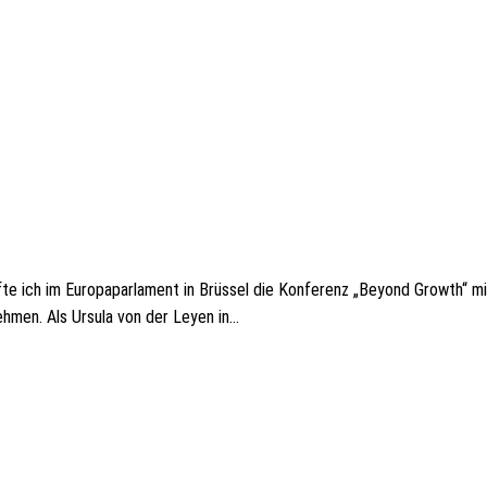
te ich im Euro­pa­par­la­ment in Brüs­sel die Konfe­renz „Beyond Growth“ mit
h­men. Als Ursula von der Leyen in…