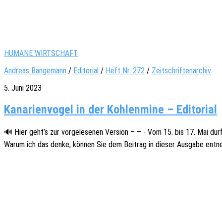
HUMANE WIRTSCHAFT
Andreas Bangemann
/
Editorial
/
Heft Nr. 272
/
Zeitschriftenarchiv
5. Juni 2023
Kanarienvogel in der Kohlenmine – Editorial
🔊 Hier geht’s zur vorge­le­se­nen Versi­on – – - Vom 15. bis 17. Mai durf
Warum ich das denke, können Sie dem Beitrag in dieser Ausga­be entne