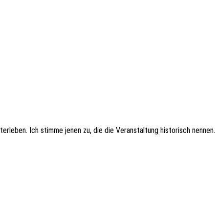
er­le­ben. Ich stimme jenen zu, die die Veran­stal­tung histo­risch nennen.