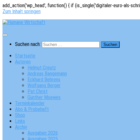
add_action('wp_head', function() { if (is_single('digitaler-euro-als-schr
Zum Inhalt springen
Suchen nach:
Startseite
Autoren
Helmut Creutz
Andreas Bangemann
Eckhard Behrens
Wolfgang Berger
Pat Christ
Günther Moewes
Terminkalender
Abo & Probeheft
Shop
Links
Archiv
Ausgaben 2026
Ausgaben 2025