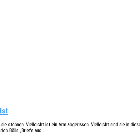
ist
sie stöh­nen. Viel­leicht ist ein Arm abge­ris­sen. Viel­leicht sind sie in 
rich Bölls „Briefe aus…