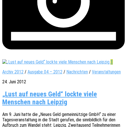
1
Archiv 2012
/
Ausgabe 04 – 2012
/
Nachrichten
/
Veranstaltungen
24. Juni 2012
„Lust auf neues Geld“ lockte viele
Menschen nach Leipzig
Am 9. Juni hatte die „Neues Geld gemein­nüt­zi­ge GmbH“ zu einer
Tages­ver­an­stal­tung in die Stadt geru­fen, die sinn­bild­lich für den
Aufbruch zum Wandel steht: Leip­zig. Zwei­tau­send Teil­neh­me­rin­nen