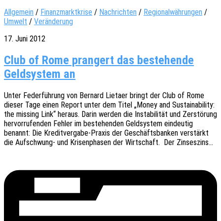
Allgemein
/
Finanzmarktkrise
/
Nachrichten
/
Regionalwährungen
/
Umwelt
/
Veränderung
17. Juni 2012
Club of Rome prangert das bestehende
Geldsystem an
Unter Feder­füh­rung von Bernard Lietaer bringt der Club of Rome
dieser Tage einen Report unter dem Titel „Money and Sustaina­bi­li­ty:
the miss­ing Link“ heraus. Darin werden die Insta­bi­li­tät und Zerstö­rung
hervor­ru­fen­den Fehler im bestehen­den Geld­sys­tem eindeu­tig
benannt: Die Kredi­t­­ver­­­ga­­be-Praxis der Geschäfts­ban­ken verstärkt
die Aufschwung- und Krisen­pha­sen der Wirt­schaft. Der Zinseszins…