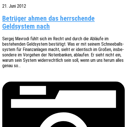
21. Juni 2012
Betrüger ahmen das herrschende
Geldsystem nach
Sergej Mavro­di fühlt sich im Recht und durch die Abläu­fe im
bestehen­den Geld­sys­tem bestä­tigt. Was er mit seinem Schnee­balls­
sys­tem für Finanz­an­la­gen macht, sieht er iden­tisch im Großen, insbe­
son­de­re im Vorge­hen der Noten­ban­ken, ablau­fen. Er sieht nicht ein,
warum sein System wider­recht­lich sein soll, wenn um uns herum alles
genau so…