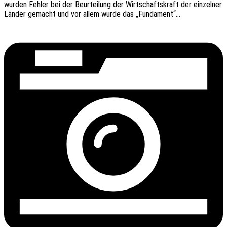
wurden Fehler bei der Beur­tei­lung der Wirt­schafts­kraft der einzel­ner
Länder gemacht und vor allem wurde das „Funda­ment“…