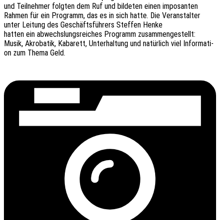
und Teil­neh­mer folg­ten dem Ruf und bilde­ten einen impo­san­ten
Rahmen für ein Programm, das es in sich hatte. Die Veran­stal­ter
unter Leitung des Geschäfts­füh­rers Stef­fen Henke
hatten ein abwechs­lungs­rei­ches Programm zusam­men­ge­stellt:
Musik, Akro­ba­tik, Kaba­rett, Unter­hal­tung und natür­lich viel Infor­ma­ti­
on zum Thema Geld.