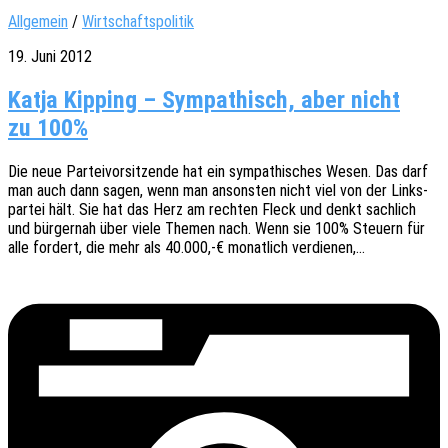
Allgemein
/
Wirtschaftspolitik
19. Juni 2012
Katja Kipping – Sympathisch, aber nicht
zu 100%
Die neue Partei­vor­sit­zen­de hat ein sympa­thi­sches Wesen. Das darf
man auch dann sagen, wenn man ansons­ten nicht viel von der Links­
par­tei hält. Sie hat das Herz am rech­ten Fleck und denkt sach­lich
und bürger­nah über viele Themen nach. Wenn sie 100% Steu­ern für
alle fordert, die mehr als 40.000,-€ monat­lich verdienen,…