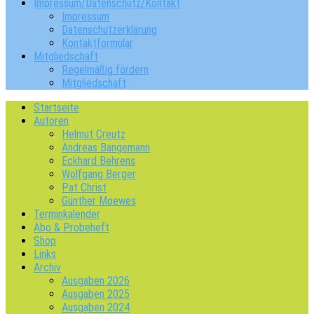
Impressum/Datenschutz/Kontakt
Impressum
Datenschutzerklärung
Kontaktformular
Mitgliedschaft
Regelmäßig fördern
Mitgliedschaft
Startseite
Autoren
Helmut Creutz
Andreas Bangemann
Eckhard Behrens
Wolfgang Berger
Pat Christ
Günther Moewes
Terminkalender
Abo & Probeheft
Shop
Links
Archiv
Ausgaben 2026
Ausgaben 2025
Ausgaben 2024