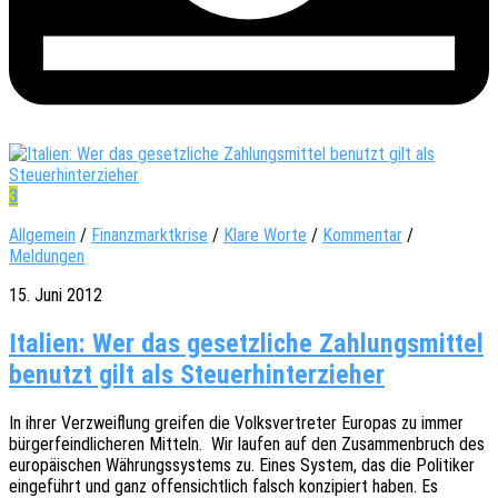
3
Allgemein
/
Finanzmarktkrise
/
Klare Worte
/
Kommentar
/
Meldungen
15. Juni 2012
Italien: Wer das gesetzliche Zahlungsmittel
benutzt gilt als Steuerhinterzieher
In ihrer Verzweif­lung grei­fen die Volks­ver­tre­ter Euro­pas zu immer
bürger­feind­li­che­ren Mitteln. Wir laufen auf den Zusam­men­bruch des
euro­päi­schen Währungs­sys­tems zu. Eines System, das die Poli­ti­ker
einge­führt und ganz offen­sicht­lich falsch konzi­piert haben. Es