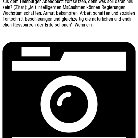
aus dem Hambur­ger Abend­blatt fort­set­zen, denn was soll daran neu
sein? (Zitat): „Mit intel­li­gen­ten Maßnah­men können Regie­run­gen
Wachs­tum schaf­fen, Armut bekämp­fen, Arbeit schaf­fen und sozia­len
Fort­schritt beschleu­ni­gen und gleich­zei­tig die natür­li­chen und endli­
chen Ressour­cen der Erde scho­nen“ Wenn ein…