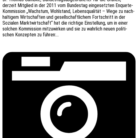
derzeit Mitglied in der 2011 vom Bundes­tag einge­setz­ten Enquete-
Kommis­­si­on „Wachs­tum, Wohl­stand, Lebens­qua­li­tät – Wege zu nach­
hal­ti­gem Wirt­schaf­ten und gesell­schaft­li­chem Fort­schritt in der
Sozia­len Markt­wirt­schaft“ hat die rich­ti­ge Einstel­lung, um in einer
solchen Kommis­si­on mitzu­wir­ken und sie zu wahr­lich neuen poli­ti­
schen Konzep­ten zu führen:…