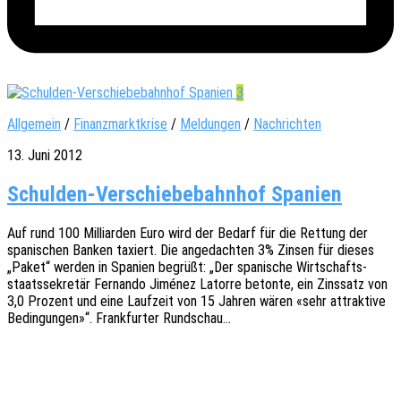
3
Allgemein
/
Finanzmarktkrise
/
Meldungen
/
Nachrichten
13. Juni 2012
Schulden-Verschiebebahnhof Spanien
Auf rund 100 Milli­ar­den Euro wird der Bedarf für die Rettung der
spani­schen Banken taxiert. Die ange­dach­ten 3% Zinsen für dieses
„Paket“ werden in Spani­en begrüßt: „Der spani­sche Wirt­schafts­
staats­se­kre­tär Fernan­do Jimé­nez Lator­re beton­te, ein Zins­satz von
3,0 Prozent und eine Lauf­zeit von 15 Jahren wären «sehr attrak­ti­ve
Bedin­gun­gen»“. Frank­fur­ter Rundschau…