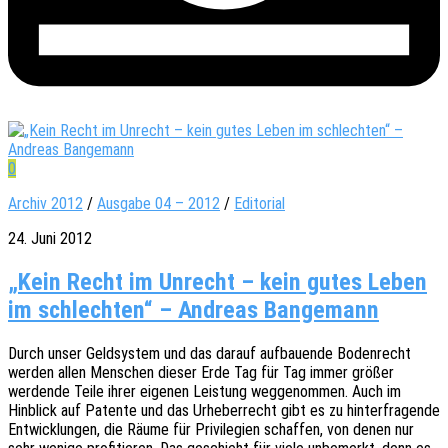
0
Archiv 2012
/
Ausgabe 04 – 2012
/
Editorial
24. Juni 2012
„Kein Recht im Unrecht – kein gutes Leben
im schlechten“ – Andreas Bangemann
Durch unser Geld­sys­tem und das darauf aufbau­en­de Boden­recht
werden allen Menschen dieser Erde Tag für Tag immer größer
werden­de Teile ihrer eige­nen Leis­tung wegge­nom­men. Auch im
Hinblick auf Paten­te und das Urhe­ber­recht gibt es zu hinter­fra­gen­de
Entwick­lun­gen, die Räume für Privi­le­gi­en schaf­fen, von denen nur