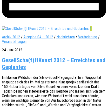
1
Archiv 2012
/
Ausgabe 04 – 2012
/
Nachrichten
/
Veränderung
/
Veranstaltungen
24. Juni 2012
GesellScha(f)ftKunst 2012 – Erreichtes und
Geplantes
Im klei­nen Wäld­chen der Silvio-Gesell-Tagungs­stät­te in Wupper­tal
entpuppt sich das im Mai gestar­te­te Kunst­pro­jekt anläss­lich des
150. Geburts­ta­ges von Silvio Gesell zu einer vernet­zen­den Kraft.
Täglich besu­chen Inter­es­sier­te das Gelän­de und lassen sich von dem
Gedan­ken inspi­rie­ren, wie eine Wirt­schaft wohl ausse­hen könnte,
wenn sie wich­ti­ge Elemen­te von Austausch­pro­zes­sen in der Natur
abbil­den würde. „Flie­ßen“ und „Werden und Vergäng­lich­keit“ waren