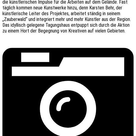
die künst­le­ri­schen Impul­se für die Arbei­ten auf dem Gelän­de. Fast
täglich kommen neue Kunst­wer­ke hinzu, denn Kars­ten Behr, der
künst­le­ri­sche Leiter des Projek­tes, arbei­tet stän­dig in seinem
„Zauber­wald“ und inte­griert mehr und mehr Künst­ler aus der Region.
Das idyl­lisch gele­ge­ne Tagungs­haus entpuppt sich durch die Aktion
zu einem Hort der Begeg­nung von Krea­ti­ven auf vielen Gebieten.