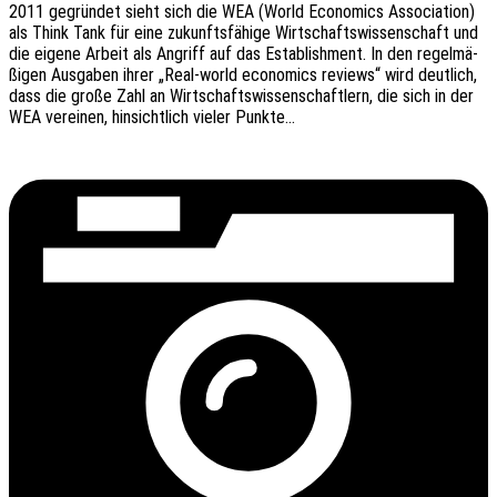
2011 gegrün­det sieht sich die WEA (World Econo­mics Asso­cia­ti­on)
als Think Tank für eine zukunfts­fä­hi­ge Wirt­schafts­wis­sen­schaft und
die eigene Arbeit als Angriff auf das Estab­lish­ment. In den regel­mä­
ßi­gen Ausga­ben ihrer „Real-world econo­mics reviews“ wird deut­lich,
dass die große Zahl an Wirt­schafts­wis­sen­schaft­lern, die sich in der
WEA verei­nen, hinsicht­lich vieler Punkte…