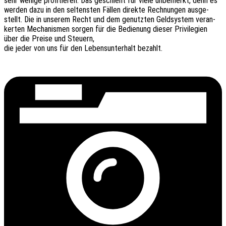
sehr wenige profi­tie­ren. Das geschieht für viele unbe­merkt, denn es
werden dazu in den seltens­ten Fällen direk­te Rech­nun­gen ausge­
stellt. Die in unse­rem Recht und dem genutz­ten Geld­sys­tem veran­
ker­ten Mecha­nis­men sorgen für die Bedie­nung dieser Privi­le­gi­en
über die Preise und Steuern,
die jeder von uns für den Lebens­un­ter­halt bezahlt.