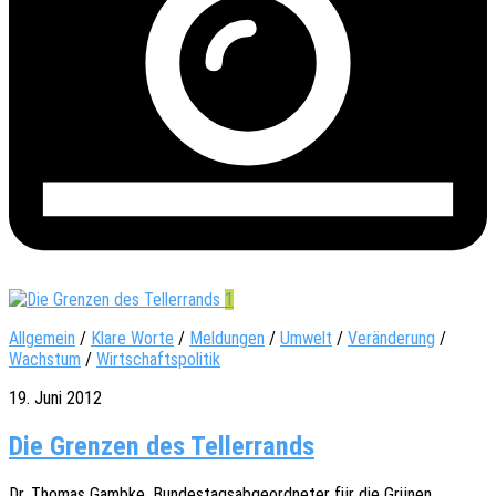
1
Allgemein
/
Klare Worte
/
Meldungen
/
Umwelt
/
Veränderung
/
Wachstum
/
Wirtschaftspolitik
19. Juni 2012
Die Grenzen des Tellerrands
Dr. Thomas Gambke, Bundes­tags­ab­ge­ord­ne­ter für die Grünen,