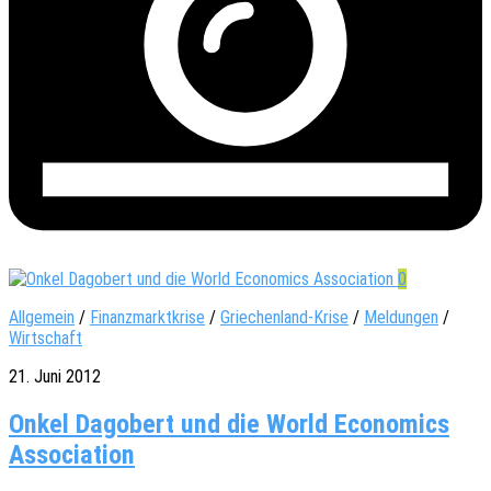
0
Allgemein
/
Finanzmarktkrise
/
Griechenland-Krise
/
Meldungen
/
Wirtschaft
21. Juni 2012
Onkel Dagobert und die World Economics
Association