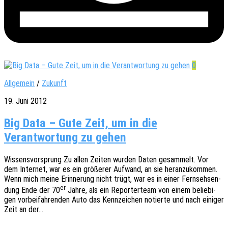
0
Allgemein
/
Zukunft
19. Juni 2012
Big Data – Gute Zeit, um in die
Verantwortung zu gehen
Wissens­vor­sprung Zu allen Zeiten wurden Daten gesam­melt. Vor
dem Inter­net, war es ein größe­rer Aufwand, an sie heran­zu­kom­men.
Wenn mich meine Erin­ne­rung nicht trügt, war es in einer Fern­seh­sen­
er
dung Ende der 70
Jahre, als ein Repor­ter­team von einem belie­bi­
gen vorbei­fah­ren­den Auto das Kenn­zei­chen notier­te und nach eini­ger
Zeit an der…