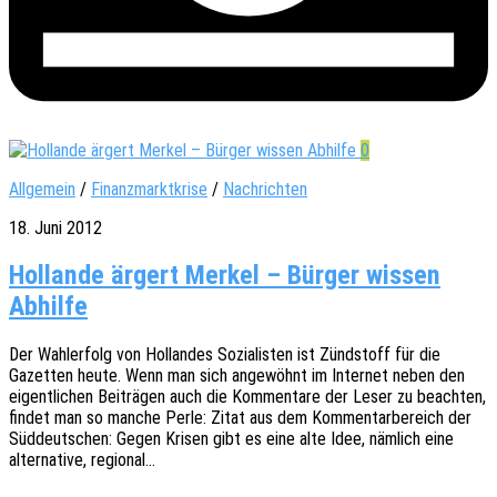
0
Allgemein
/
Finanzmarktkrise
/
Nachrichten
18. Juni 2012
Hollande ärgert Merkel – Bürger wissen
Abhilfe
Der Wahl­er­folg von Hollan­des Sozia­lis­ten ist Zünd­stoff für die
Gazet­ten heute. Wenn man sich ange­wöhnt im Inter­net neben den
eigent­li­chen Beiträ­gen auch die Kommen­ta­re der Leser zu beach­ten,
findet man so manche Perle: Zitat aus dem Kommen­tar­be­reich der
Süddeut­schen: Gegen Krisen gibt es eine alte Idee, nämlich eine
alter­na­ti­ve, regional…