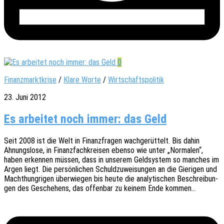
0
Finanzmarktkrise
/
Klare Worte
/
Wirtschaftspolitik
23. Juni 2012
Es arbeitet noch immer: das Geld
Seit 2008 ist die Welt in Finanz­fra­gen wach­ge­rüt­telt. Bis dahin
Ahnungs­lo­se, in Finanz­fach­krei­sen ebenso wie unter „Norma­len“,
haben erken­nen müssen, dass in unse­rem Geld­sys­tem so manches im
Argen liegt. Die persön­li­chen Schuld­zu­wei­sun­gen an die Gieri­gen und
Macht­hung­ri­gen über­wie­gen bis heute die analy­ti­schen Beschrei­bun­
gen des Gesche­hens, das offen­bar zu keinem Ende kommen…