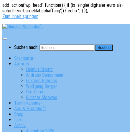
add_action('wp_head', function() { if (is_single('digitaler-euro-als-
schritt-zur-bargeldabschaffung')) { echo '
'; } });
Zum Inhalt springen
Suchen nach:
Startseite
Autoren
Helmut Creutz
Andreas Bangemann
Eckhard Behrens
Wolfgang Berger
Pat Christ
Günther Moewes
Terminkalender
Abo & Probeheft
Shop
Links
Archiv
Ausgaben 2026