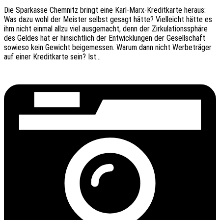
Die Spar­kas­se Chem­nitz bringt eine Karl-Marx-Kredi­t­­kar­­te heraus:
Was dazu wohl der Meis­ter selbst gesagt hätte? Viel­leicht hätte es
ihm nicht einmal allzu viel ausge­macht, denn der Zirku­la­ti­ons­sphä­re
des Geldes hat er hinsicht­lich der Entwick­lun­gen der Gesell­schaft
sowie­so kein Gewicht beigemes­sen. Warum dann nicht Werbe­trä­ger
auf einer Kredit­kar­te sein? Ist…