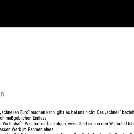
nn
„schnel­len Euro“ machen kann, gibt es bei uns nicht. Das „schnell“ bezieh
ch maßgeb­li­chen Einfluss
die Wirt­schaft. Was hat es für Folgen, wenn Geld sich in den Wirt­schafts­b
, dessen Werk im Rahmen eines