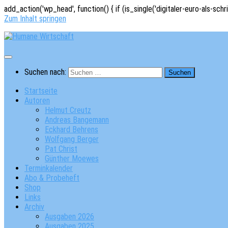
add_action('wp_head', function() { if (is_single('digitaler-euro-als-schr
Zum Inhalt springen
Suchen nach:
Startseite
Autoren
Helmut Creutz
Andreas Bangemann
Eckhard Behrens
Wolfgang Berger
Pat Christ
Günther Moewes
Terminkalender
Abo & Probeheft
Shop
Links
Archiv
Ausgaben 2026
Ausgaben 2025