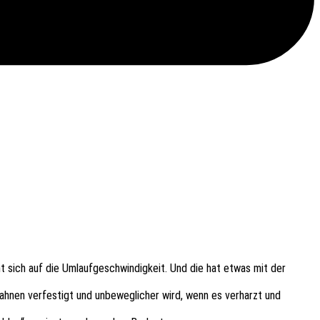
t sich auf die Umlauf­ge­schwin­dig­keit. Und die hat etwas mit der
ah­nen verfes­tigt und unbe­weg­li­cher wird, wenn es verh­arzt und