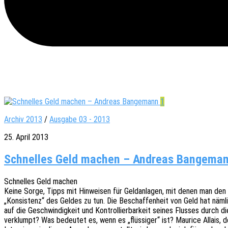
1
Archiv 2013
/
Ausgabe 03 - 2013
25. April 2013
Schnelles Geld machen – Andreas Bangema
Schnel­les Geld machen
Keine Sorge, Tipps mit Hinwei­sen für Geld­an­la­gen, mit denen man den 
„Konsis­tenz“ des Geldes zu tun. Die Beschaf­fen­heit von Geld hat nämli
auf die Geschwin­dig­keit und Kontrol­lier­bar­keit seines Flus­ses durch 
verklumpt? Was bedeu­tet es, wenn es „flüs­si­ger“ ist? Maurice Allais