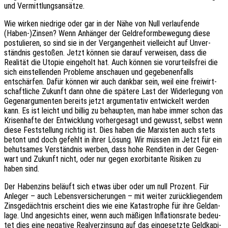
und Vermittlungsansätze.
Wie wirken nied­ri­ge oder gar in der Nähe von Null verlau­fen­de
(Haben-)Zinsen? Wenn Anhän­ger der Geld­re­form­be­we­gung diese
postu­lie­ren, so sind sie in der Vergan­gen­heit viel­leicht auf Unver­
ständ­nis gesto­ßen. Jetzt können sie darauf verwei­sen, dass die
Reali­tät die Utopie einge­holt hat. Auch können sie vorur­teils­frei die
sich einstel­len­den Proble­me anschau­en und gege­be­nen­falls
entschär­fen. Dafür können wir auch dank­bar sein, weil eine frei­wirt­
schaft­li­che Zukunft dann ohne die späte­re Last der Wider­le­gung von
Gegen­ar­gu­men­ten bereits jetzt argu­men­ta­tiv entwi­ckelt werden
kann. Es ist leicht und billig zu behaup­ten, man habe immer schon das
Krisen­haf­te der Entwick­lung vorher­ge­sagt und gewusst, selbst wenn
diese Fest­stel­lung rich­tig ist. Dies haben die Marxis­ten auch stets
betont und doch gefehlt in ihrer Lösung. Wir müssen im Jetzt für ein
behut­sa­mes Verständ­nis werben, dass hohe Rendi­ten in der Gegen­
wart und Zukunft nicht, oder nur gegen exor­bi­tan­te Risi­ken zu
haben sind.
Der Haben­zins beläuft sich etwas über oder um null Prozent. Für
Anle­ger – auch Lebens­ver­si­che­run­gen – mit weiter zurück­lie­gen­dem
Zins­ge­dächt­nis erscheint dies wie eine Kata­stro­phe für ihre Geld­an­
la­ge. Und ange­sichts einer, wenn auch mäßi­gen Infla­ti­ons­ra­te bedeu­
tet dies eine nega­ti­ve Real­ver­zin­sung auf das einge­setz­te Geld­ka­pi­