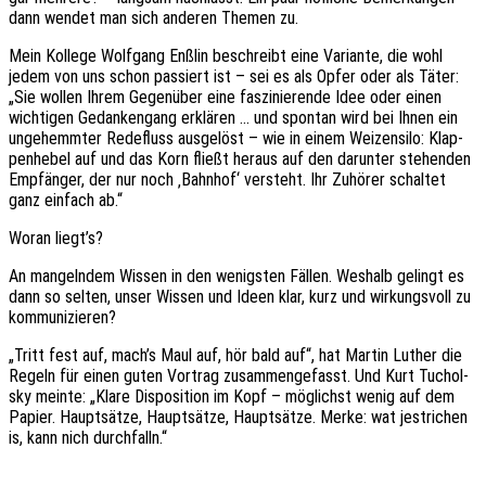
dann wendet man sich ande­ren Themen zu.
Mein Kolle­ge Wolf­gang Enßlin beschreibt eine Vari­an­te, die wohl
jedem von uns schon passiert ist – sei es als Opfer oder als Täter:
„Sie wollen Ihrem Gegen­über eine faszi­nie­ren­de Idee oder einen
wich­ti­gen Gedan­ken­gang erklä­ren … und spon­tan wird bei Ihnen ein
unge­hemm­ter Rede­fluss ausge­löst – wie in einem Weizen­si­lo: Klap­
pen­he­bel auf und das Korn fließt heraus auf den darun­ter stehen­den
Empfän­ger, der nur noch ‚Bahn­hof‘ versteht. Ihr Zuhö­rer schal­tet
ganz einfach ab.“
Woran liegt’s?
An mangeln­dem Wissen in den wenigs­ten Fällen. Weshalb gelingt es
dann so selten, unser Wissen und Ideen klar, kurz und wirkungs­voll zu
kommunizieren?
„Tritt fest auf, mach’s Maul auf, hör bald auf“, hat Martin Luther die
Regeln für einen guten Vortrag zusam­men­ge­fasst. Und Kurt Tuchol­
sky meinte: „Klare Dispo­si­ti­on im Kopf – möglichst wenig auf dem
Papier. Haupt­sät­ze, Haupt­sät­ze, Haupt­sät­ze. Merke: wat jestri­chen
is, kann nich durchfalln.“