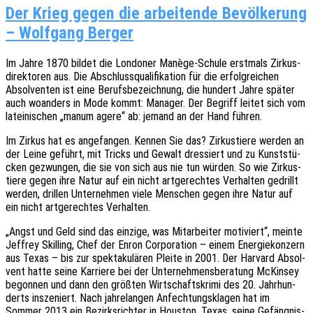
Der Krieg gegen die arbeitende Bevölkerung
– Wolfgang Berger
Im Jahre 1870 bildet die Londo­ner Manège-Schule erst­mals Zirkus­
di­rek­to­ren aus. Die Abschluss­qua­li­fi­ka­ti­on für die erfolg­rei­chen
Absol­ven­ten ist eine Berufs­be­zeich­nung, die hundert Jahre später
auch woan­ders in Mode kommt: Mana­ger. Der Begriff leitet sich vom
latei­ni­schen „manum agere“ ab: jemand an der Hand führen.
Im Zirkus hat es ange­fan­gen. Kennen Sie das? Zirkus­tie­re werden an
der Leine geführt, mit Tricks und Gewalt dres­siert und zu Kunst­stü­
cken gezwun­gen, die sie von sich aus nie tun würden. So wie Zirkus­
tie­re gegen ihre Natur auf ein nicht artge­rech­tes Verhal­ten gedrillt
werden, dril­len Unter­neh­men viele Menschen gegen ihre Natur auf
ein nicht artge­rech­tes Verhalten.
„Angst und Geld sind das einzi­ge, was Mitar­bei­ter moti­viert“, meinte
Jeffrey Skil­ling, Chef der Enron Corpo­ra­ti­on – einem Ener­gie­kon­zern
aus Texas – bis zur spek­ta­ku­lä­ren Pleite in 2001. Der Harvard Absol­
vent hatte seine Karrie­re bei der Unter­neh­mens­be­ra­tung McKin­sey
begon­nen und dann den größ­ten Wirt­schafts­kri­mi des 20. Jahr­hun­
derts insze­niert. Nach jahre­lan­gen Anfech­tungs­kla­gen hat im
Sommer 2013 ein Bezirks­rich­ter in Hous­ton, Texas, seine Gefäng­nis­