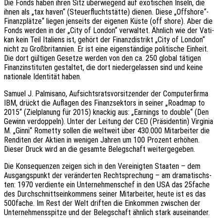
Die Fonds haben ihren Sitz über­wie­gend auf exoti­schen Inseln, die
ihnen als „tax haven“ (Steu­er­flucht­stät­te) dienen. Diese „Offshore“-
Finanzplätze“ liegen jenseits der eige­nen Küste (off shore). Aber die
Fonds werden in der „City of London“ verwal­tet. Ähnlich wie der Vati­
kan kein Teil Itali­ens ist, gehört der Finanz­di­strikt „City of London“
nicht zu Groß­bri­tan­ni­en. Er ist eine eigen­stän­di­ge poli­ti­sche Einheit.
Die dort gülti­gen Geset­ze werden von den ca. 250 global täti­gen
Finanz­in­sti­tu­ten gestal­tet, die dort nieder­ge­las­sen sind und keine
natio­na­le Iden­ti­tät haben.
Samuel J. Palmi­s­a­no, Aufsichts­rats­vor­sit­zen­der der Compu­ter­fir­ma
IBM, drückt die Aufla­gen des Finanz­sek­tors in seiner „Road­map to
2015“ (Ziel­pla­nung für 2015) knackig aus: „Earnings to double“ (Den
Gewinn verdop­peln). Unter der Leitung der CEO (Präsi­den­tin) Virgi­nia
M. „Ginni“ Romet­ty sollen die welt­weit über 430.000 Mitar­bei­ter die
Rendi­ten der Aktien in weni­gen Jahren um 100 Prozent erhö­hen.
Dieser Druck wird an die gesam­te Beleg­schaft weitergegeben.
Die Konse­quen­zen zeigen sich in den Verei­nig­ten Staa­ten – dem
Ausgangs­punkt der verän­der­ten Recht­spre­chung – am drama­tischs­
ten: 1970 verdien­te ein Unter­neh­mens­chef in den USA das 25fache
des Durch­schnitts­ein­kom­mens seiner Mitar­bei­ter, heute ist es das
500fache. Im Rest der Welt drif­ten die Einkom­men zwischen der
Unter­neh­mens­spit­ze und der Beleg­schaft ähnlich stark auseinander.