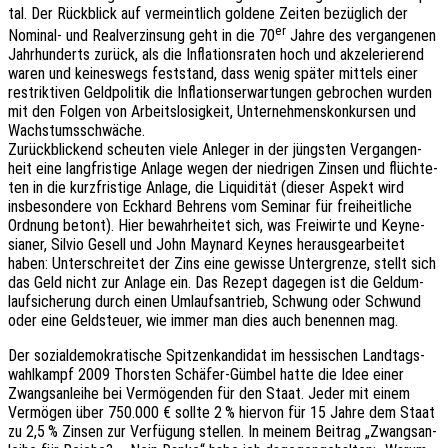
tal. Der Rück­blick auf vermeint­lich golde­ne Zeiten bezüg­lich der
er
Nomi­nal- und Real­ver­zin­sung geht in die 70
Jahre des vergan­ge­nen
Jahr­hun­derts zurück, als die Infla­ti­ons­ra­ten hoch und akze­le­rie­rend
waren und keines­wegs fest­stand, dass wenig später mittels einer
restrik­ti­ven Geld­po­li­tik die Infla­ti­ons­er­war­tun­gen gebro­chen wurden
mit den Folgen von Arbeits­lo­sig­keit, Unter­neh­mens­kon­kur­sen und
Wachstumsschwäche.
Zurück­bli­ckend scheu­ten viele Anle­ger in der jüngs­ten Vergan­gen­
heit eine lang­fris­ti­ge Anlage wegen der nied­ri­gen Zinsen und flüch­te­
ten in die kurz­fris­ti­ge Anlage, die Liqui­di­tät (dieser Aspekt wird
insbe­son­de­re von Eckhard Behrens vom Semi­nar für frei­heit­li­che
Ordnung betont). Hier bewahr­hei­tet sich, was Frei­wir­te und Keyne­
sia­ner, Silvio Gesell und John Maynard Keynes heraus­ge­ar­bei­tet
haben: Unter­schrei­tet der Zins eine gewis­se Unter­gren­ze, stellt sich
das Geld nicht zur Anlage ein. Das Rezept dage­gen ist die Geld­um­
lauf­si­che­rung durch einen Umlaufs­an­trieb, Schwung oder Schwund
oder eine Geld­steu­er, wie immer man dies auch benen­nen mag.
Der sozi­al­de­mo­kra­ti­sche Spit­zen­kan­di­dat im hessi­schen Land­tags­
wahl­kampf 2009 Thors­ten Schä­fer-Gümbel hatte die Idee einer
Zwangs­an­lei­he bei Vermö­gen­den für den Staat. Jeder mit einem
Vermö­gen über 750.000 € sollte 2 % hier­von für 15 Jahre dem Staat
zu 2,5 % Zinsen zur Verfü­gung stel­len. In meinem Beitrag „Zwangs­an­