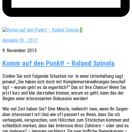
0
Ausgabe 05 - 2013
9. November 2013
Komm auf den Punkt! – Roland Spinola
Stel­len Sie sich folgen­de Situa­ti­on vor: In einer Unter­hal­tung sagt
jemand „Sie haben sich doch mit Komple­men­tär­wäh­run­gen beschäf­
tigt – worum geht es da eigent­lich?“ Das ist Ihre Chance! Wenn Sie
jetzt kurz und klar darstel­len können, worum es geht, kann das der
Beginn einer inter­es­san­ten Diskus­si­on werden!
Wie viel Zeit haben Sie? Eine Minute, viel­leicht zwei, wenn Ihr Gegen­
über inter­es­siert ist! Und wie oft passiert es Ihnen, dass Sie ich
verhas­peln, verspre­chen, vom Hölz­chen zum Stöck­chen kommen und
schließ­lich merken, dass das Inter­es­se ihres Zuhö­rers – oder sind es
gar mehre­re? – lang­sam nach­lässt. Ein paar höfli­che Bemer­kun­gen –