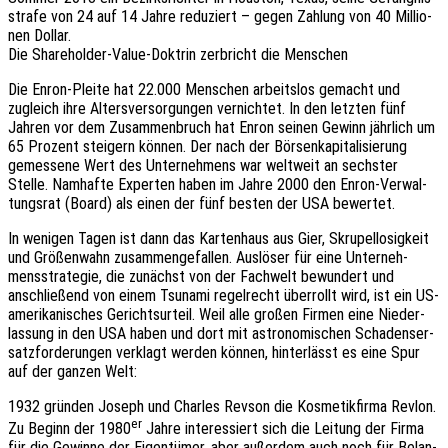
stra­fe von 24 auf 14 Jahre redu­ziert – gegen Zahlung von 40 Millio­
nen Dollar.
Die Share­hol­der-Value-Doktrin zerbricht die Menschen
Die Enron-Pleite hat 22.000 Menschen arbeits­los gemacht und
zugleich ihre Alters­ver­sor­gun­gen vernich­tet. In den letz­ten fünf
Jahren vor dem Zusam­men­bruch hat Enron seinen Gewinn jähr­lich um
65 Prozent stei­gern können. Der nach der Börsen­ka­pi­ta­li­sie­rung
gemes­se­ne Wert des Unter­neh­mens war welt­weit an sechs­ter
Stelle. Namhaf­te Exper­ten haben im Jahre 2000 den Enron-Verwal­
tungs­rat (Board) als einen der fünf besten der USA bewertet.
In weni­gen Tagen ist dann das Karten­haus aus Gier, Skru­pel­lo­sig­keit
und Größen­wahn zusam­men­ge­fal­len. Auslö­ser für eine Unter­neh­
mens­stra­te­gie, die zunächst von der Fach­welt bewun­dert und
anschlie­ßend von einem Tsuna­mi regel­recht über­rollt wird, ist ein US-
ameri­ka­ni­sches Gerichts­ur­teil. Weil alle großen Firmen eine Nieder­
las­sung in den USA haben und dort mit astro­no­mi­schen Scha­dens­er­
satz­for­de­run­gen verklagt werden können, hinter­lässt es eine Spur
auf der ganzen Welt:
1932 grün­den Joseph und Charles Revson die Kosme­tik­fir­ma Revlon.
er
Zu Beginn der 1980
Jahre inter­es­siert sich die Leitung der Firma
für die Gewin­ne der Eigen­tü­mer, aber außer­dem auch noch für Belan­