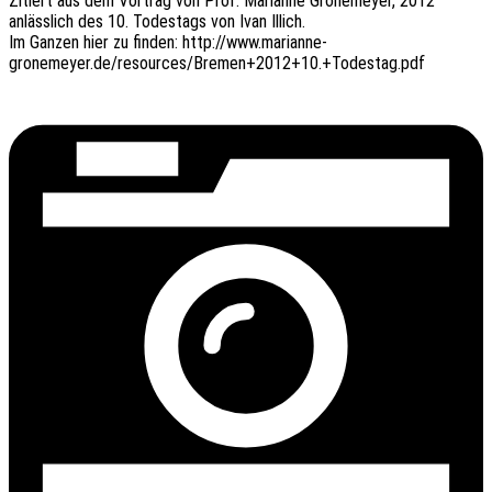
Zitiert aus dem Vortrag von Prof. Mari­an­ne Grone­mey­er, 2012
anläss­lich des 10. Todes­tags von Ivan Illich.
Im Ganzen hier zu finden: http://www.marianne-
gronemeyer.de/resources/Bremen+2012+10.+Todestag.pdf