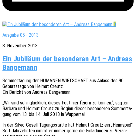
0
Ausgabe 05 - 2013
8. November 2013
Ein Jubiläum der besonderen Art – Andreas
Bangemann
Sommer­ta­gung der HUMANEN WIRTSCHAFT aus Anlass des 90.
Geburts­tags von Helmut Creutz.
Ein Bericht von Andre­as Bangemann
„Wir sind sehr glück­lich, dieses Fest hier feiern zu können.“, sagten
Barba­ra und Helmut Creutz zu Beginn dieser beson­de­ren Sommer­ta­
gung vom 13. bis 14. Juli 2013 in Wuppertal.
In der Silvio-Gesell-Tagungs­stät­te hat Helmut Creutz ein „Heim­spiel“.
Seit Jahr­zehn­ten nimmt er immer gerne die Einla­dun­gen zu Veran­