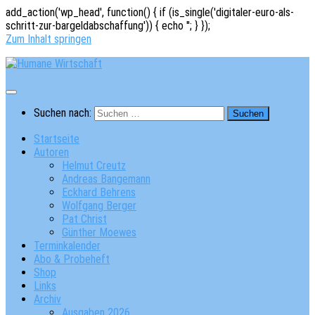
add_action('wp_head', function() { if (is_single('digitaler-euro-als-
schritt-zur-bargeldabschaffung')) { echo '
'; } });
Zum Inhalt springen
Suchen nach:
Startseite
Autoren
Helmut Creutz
Andreas Bangemann
Eckhard Behrens
Wolfgang Berger
Pat Christ
Günther Moewes
Terminkalender
Abo & Probeheft
Shop
Links
Archiv
Ausgaben 2026