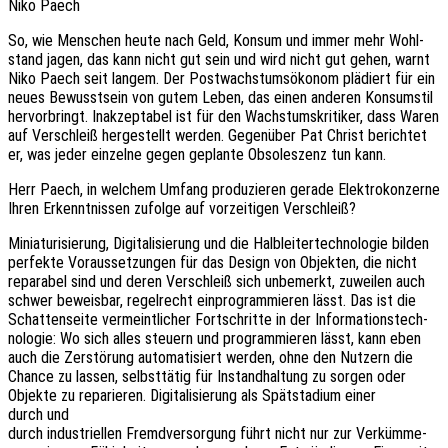
Niko Paech
So, wie Menschen heute nach Geld, Konsum und immer mehr Wohl­
stand jagen, das kann nicht gut sein und wird nicht gut gehen, warnt
Niko Paech seit langem. Der Post­wachs­tums­öko­nom plädiert für ein
neues Bewusst­sein von gutem Leben, das einen ande­ren Konsum­stil
hervor­bringt. Inak­zep­ta­bel ist für den Wachs­tums­kri­ti­ker, dass Waren
auf Verschleiß herge­stellt werden. Gegen­über Pat Christ berich­tet
er, was jeder einzel­ne gegen geplan­te Obso­les­zenz tun kann.
Herr Paech, in welchem Umfang produ­zie­ren gerade Elek­tro­kon­zer­ne
Ihren Erkennt­nis­sen zufol­ge auf vorzei­ti­gen Verschleiß?
Minia­tu­ri­sie­rung, Digi­ta­li­sie­rung und die Halb­lei­ter­tech­no­lo­gie bilden
perfek­te Voraus­set­zun­gen für das Design von Objek­ten, die nicht
repa­ra­bel sind und deren Verschleiß sich unbe­merkt, zuwei­len auch
schwer beweis­bar, regel­recht einpro­gram­mie­ren lässt. Das ist die
Schat­ten­sei­te vermeint­li­cher Fort­schrit­te in der Infor­ma­ti­ons­tech­
no­lo­gie: Wo sich alles steu­ern und program­mie­ren lässt, kann eben
auch die Zerstö­rung auto­ma­ti­siert werden, ohne den Nutzern die
Chance zu lassen, selbst­tä­tig für Instand­hal­tung zu sorgen oder
Objek­te zu repa­rie­ren. Digi­ta­li­sie­rung als Spät­sta­di­um einer
durch und
durch indus­tri­el­len Fremd­ver­sor­gung führt nicht nur zur Verküm­me­