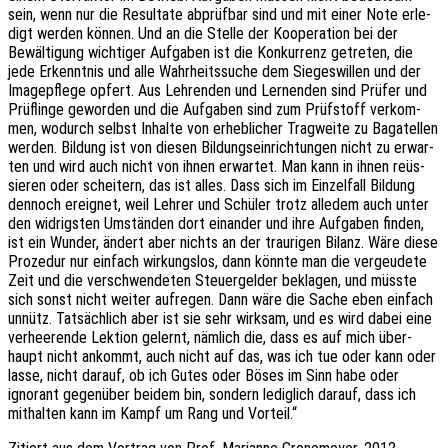
sein, wenn nur die Resul­ta­te abprüfbar sind und mit einer Note erle­
digt werden können. Und an die Stelle der Koope­ra­ti­on bei der
Bewäl­ti­gung wich­ti­ger Aufga­ben ist die Konkur­renz getre­ten, die
jede Erkennt­nis und alle Wahr­heits­su­che dem Sieges­wil­len und der
Image­pfle­ge opfert. Aus Lehren­den und Lernen­den sind Prüfer und
Prüf­lin­ge gewor­den und die Aufga­ben sind zum Prüfstoff verkom­
men, wodurch selbst Inhal­te von erheb­li­cher Trag­wei­te zu Baga­tel­len
werden. Bildung ist von diesen Bildungs­ein­rich­tun­gen nicht zu erwar­
ten und wird auch nicht von ihnen erwar­tet. Man kann in ihnen reüs­
sie­ren oder schei­tern, das ist alles. Dass sich im Einzel­fall Bildung
dennoch ereig­net, weil Lehrer und Schü­ler trotz alle­dem auch unter
den widrigs­ten Umstän­den dort einan­der und ihre Aufga­ben finden,
ist ein Wunder, ändert aber nichts an der trau­ri­gen Bilanz. Wäre diese
Proze­dur nur einfach wirkungs­los, dann könnte man die vergeu­de­te
Zeit und die verschwen­de­ten Steu­er­gel­der bekla­gen, und müsste
sich sonst nicht weiter aufre­gen. Dann wäre die Sache eben einfach
unnütz. Tatsäch­lich aber ist sie sehr wirk­sam, und es wird dabei eine
verhee­ren­de Lekti­on gelernt, nämlich die, dass es auf mich über­
haupt nicht ankommt, auch nicht auf das, was ich tue oder kann oder
lasse, nicht darauf, ob ich Gutes oder Böses im Sinn habe oder
igno­rant gegen­über beidem bin, sondern ledig­lich darauf, dass ich
mithal­ten kann im Kampf um Rang und Vorteil.“