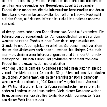
des Unter­neh­mens; gewach­se­ne Kunden- und Liefe­ran­ten­be­zie­hun­
gen; Fair­ness gegen­über Wett­be­wer­bern; Loya­li­tät gegen­über
Produk­ti­ons­stand­or­ten, die die Infra­struk­tur bereit­stel­len und deren
Bevöl­ke­rung von Entlas­sungs­wel­len betrof­fen ist; sowie Rück­sicht
auf den Staat, auf dessen Infra­struk­tur alle Unter­neh­men ange­wie­
sen sind.
Akti­en­op­tio­nen haben den Kapi­ta­lis­mus von Grund auf verän­dert. Die
Führung von börsen­ge­han­del­ten Akti­en­ge­sell­schaf­ten ist seit­dem
weni­ger bestrebt, Produk­te oder Dienst­leis­tun­gen anzu­bie­ten,
Stand­or­te und Arbeits­plät­ze zu erhal­ten. Sie bemüht sich vor allem
darum, den Akti­en­kurs nach oben zu trei­ben. Die übri­gen Arbeit­neh­
mer – bis dahin in einer Inter­es­sen­ge­mein­schaft mit der Unter­neh­
mens­spit­ze – blei­ben zurück und profi­tie­ren nicht mehr von dem
Produk­ti­vi­täts­zu­wachs, den sie erarbeiten.
Auch das Land, in dem die Akti­en­ge­sell­schaft ihren Sitz hat, bleibt
zurück. Die Mehr­heit der Aktien der 30 größ­ten und umsatz­stärks­ten
deut­schen Unter­neh­men, die an der Frank­fur­ter Börse gehan­delt
werden – die deut­schen „DAX-Konzer­ne“ – gehört nach Auskunft
der Wirt­schafts­prü­fer Ernst & Young auslän­di­schen Inves­to­ren. In
ande­ren Ländern ist es kaum anders. Viele dieser Konzer­ne weisen
Bilanz­sum­men aus, die das Brut­to­in­lands­pro­dukt der meis­ten Staa­
ten dieser Welt übersteigen.