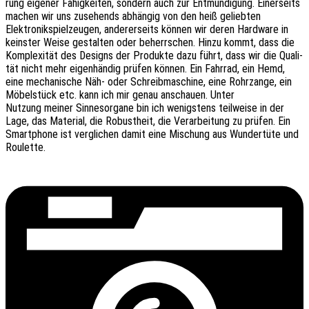
rung eige­ner Fähig­kei­ten, sondern auch zur Entmün­di­gung. Einer­seits
machen wir uns zuse­hends abhän­gig von den heiß geliebten
Elek­tronik­spiel­zeu­gen, ande­rer­seits können wir deren Hard­ware in
keins­ter Weise gestal­ten oder beherr­schen. Hinzu kommt, dass die
Komple­xi­tät des Designs der Produk­te dazu führt, dass wir die Quali­
tät nicht mehr eigen­hän­dig prüfen können. Ein Fahr­rad, ein Hemd,
eine mecha­ni­sche Näh- oder Schreib­ma­schi­ne, eine Rohr­zan­ge, ein
Möbel­stück etc. kann ich mir genau anschau­en. Unter
Nutzung meiner Sinnes­or­ga­ne bin ich wenigs­tens teil­wei­se in der
Lage, das Mate­ri­al, die Robust­heit, die Verar­bei­tung zu prüfen. Ein
Smart­phone ist vergli­chen damit eine Mischung aus Wunder­tü­te und
Roulette.