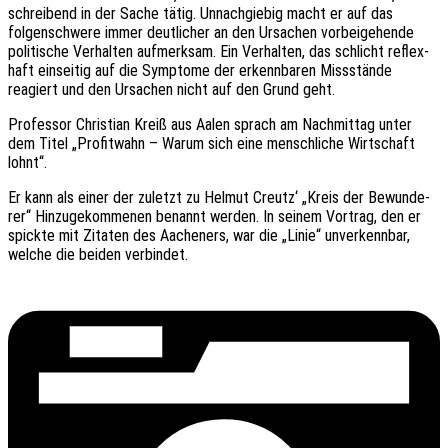
schrei­bend in der Sache tätig. Unnach­gie­big macht er auf das
folgen­schwe­re immer deut­li­cher an den Ursa­chen vorbei­ge­hen­de
poli­ti­sche Verhal­ten aufmerk­sam. Ein Verhal­ten, das schlicht reflex­
haft einsei­tig auf die Sympto­me der erkenn­ba­ren Miss­stän­de
reagiert und den Ursa­chen nicht auf den Grund geht.
Profes­sor Chris­ti­an Kreiß aus Aalen sprach am Nach­mit­tag unter
dem Titel „Profit­wahn – Warum sich eine mensch­li­che Wirt­schaft
lohnt“.
Er kann als einer der zuletzt zu Helmut Creutz‘ „Kreis der Bewun­de­
rer“ Hinzu­ge­kom­me­nen benannt werden. In seinem Vortrag, den er
spick­te mit Zita­ten des Aache­ners, war die „Linie“ unver­kenn­bar,
welche die beiden verbindet.