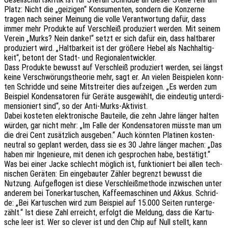
Platz: Nicht die „geizi­gen“ Konsu­men­ten, sondern die Konzer­ne
tragen nach seiner Meinung die volle Verant­wor­tung dafür, dass
immer mehr Produk­te auf Verschleiß produ­ziert werden. Mit seinem
Verein „Murks? Nein danke!“ setzt er sich dafür ein, dass halt­ba­rer
produ­ziert wird. „Halt­bar­keit ist der größe­re Hebel als Nach­hal­tig­
keit“, betont der Stadt- und Regionalentwickler.
Dass Produk­te bewusst auf Verschleiß produ­ziert werden, sei längst
keine Verschwö­rungs­theo­rie mehr, sagt er. An vielen Beispie­len konn­
ten Schrid­de und seine Mitstrei­ter dies aufzei­gen. „Es werden zum
Beispiel Konden­sa­to­ren für Geräte ausge­wählt, die eindeu­tig unter­di­
men­sio­niert sind“, so der Anti-Murks-Aktivist.
Dabei koste­ten elek­tro­ni­sche Bautei­le, die zehn Jahre länger halten
würden, gar nicht mehr: „Im Falle der Konden­sa­to­ren müsste man um
die drei Cent zusätz­lich ausge­ben.“ Auch könn­ten Plati­nen kosten­
neu­tral so geplant werden, dass sie es 30 Jahre länger machen: „Das
haben mir Inge­nieu­re, mit denen ich gespro­chen habe, bestätigt.“
Was bei einer Jacke schlecht möglich ist, funk­tio­niert bei allen tech­
ni­schen Gerä­ten: Ein einge­bau­ter Zähler begrenzt bewusst die
Nutzung. Aufge­flo­gen ist diese Verschleiß­me­tho­de inzwi­schen unter
ande­rem bei Toner­kar­tu­schen, Kaffee­ma­schi­nen und Akkus. Schrid­
de: „Bei Kartu­schen wird zum Beispiel auf 15.000 Seiten runter­ge­
zählt.“ Ist diese Zahl erreicht, erfolgt die Meldung, dass die Kartu­
sche leer ist. Wer so clever ist und den Chip auf Null stellt, kann