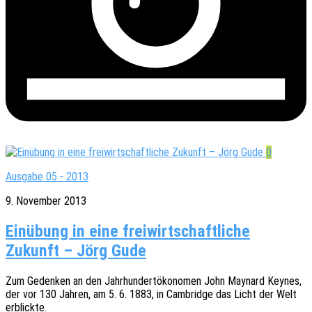
0
Ausgabe 05 - 2013
9. November 2013
Einübung in eine freiwirtschaftliche
Zukunft – Jörg Gude
Zum Geden­ken an den Jahr­hun­dertöko­no­men John Maynard Keynes,
der vor 130 Jahren, am 5. 6. 1883, in Cambridge das Licht der Welt
erblickte.