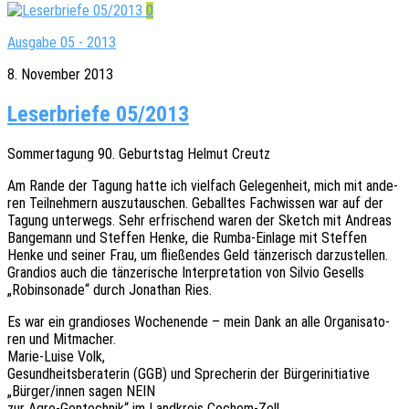
0
Ausgabe 05 - 2013
8. November 2013
Leserbriefe 05/2013
Sommer­ta­gung 90. Geburts­tag Helmut Creutz
Am Rande der Tagung hatte ich viel­fach Gele­gen­heit, mich mit ande­
ren Teil­neh­mern auszu­tau­schen. Geball­tes Fach­wis­sen war auf der
Tagung unter­wegs. Sehr erfri­schend waren der Sketch mit Andre­as
Bange­mann und Stef­fen Henke, die Rumba-Einla­ge mit Stef­fen
Henke und seiner Frau, um flie­ßen­des Geld tänze­risch darzu­stel­len.
Gran­di­os auch die tänze­ri­sche Inter­pre­ta­ti­on von Silvio Gesells
„Robin­so­na­de“ durch Jona­than Ries.
Es war ein gran­dio­ses Wochen­en­de – mein Dank an alle Orga­ni­sa­to­
ren und Mitmacher.
Marie-Luise Volk,
Gesund­heits­be­ra­te­rin (GGB) und Spre­che­rin der Bürger­initia­ti­ve
„Bürger/innen sagen NEIN
zur Agro-Gentech­nik“ im Land­kreis Cochem-Zell