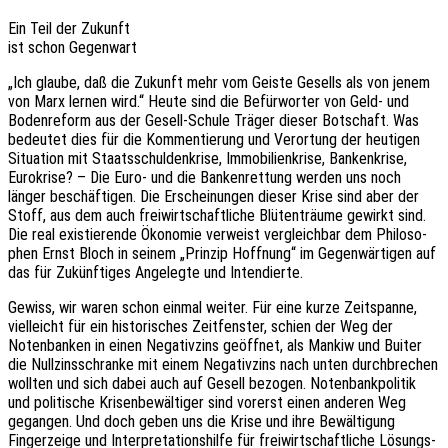
Ein Teil der Zukunft
ist schon Gegenwart
„Ich glaube, daß die Zukunft mehr vom Geiste Gesells als von jenem
von Marx lernen wird.“ Heute sind die Befür­wor­ter von Geld- und
Boden­re­form aus der Gesell-Schule Träger dieser Botschaft. Was
bedeu­tet dies für die Kommen­tie­rung und Veror­tung der heuti­gen
Situa­ti­on mit Staats­schul­den­kri­se, Immo­bi­li­en­kri­se, Banken­kri­se,
Euro­kri­se? – Die Euro- und die Banken­ret­tung werden uns noch
länger beschäf­ti­gen. Die Erschei­nun­gen dieser Krise sind aber der
Stoff, aus dem auch frei­wirt­schaft­li­che Blüten­träu­me gewirkt sind.
Die real exis­tie­ren­de Ökono­mie verweist vergleich­bar dem Philo­so­
phen Ernst Bloch in seinem „Prin­zip Hoff­nung“ im Gegen­wär­ti­gen auf
das für Zukünf­ti­ges Ange­leg­te und Intendierte.
Gewiss, wir waren schon einmal weiter. Für eine kurze Zeit­span­ne,
viel­leicht für ein histo­ri­sches Zeit­fens­ter, schien der Weg der
Noten­ban­ken in einen Nega­tiv­zins geöff­net, als Mankiw und Buiter
die Null­zins­schran­ke mit einem Nega­tiv­zins nach unten durch­bre­chen
woll­ten und sich dabei auch auf Gesell bezo­gen. Noten­bank­po­li­tik
und poli­ti­sche Krisen­be­wäl­ti­ger sind vorerst einen ande­ren Weg
gegan­gen. Und doch geben uns die Krise und ihre Bewäl­ti­gung
Finger­zei­ge und Inter­pre­ta­ti­ons­hil­fe für frei­wirt­schaft­li­che Lösungs-