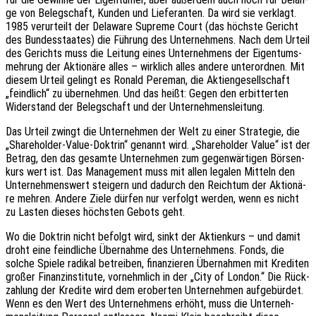
ge von Beleg­schaft, Kunden und Liefe­ran­ten. Da wird sie verklagt.
1985 verur­teilt der Dela­ware Supre­me Court (das höchs­te Gericht
des Bundes­staa­tes) die Führung des Unter­neh­mens. Nach dem Urteil
des Gerichts muss die Leitung eines Unter­neh­mens der Eigen­tums­
meh­rung der Aktio­nä­re alles – wirk­lich alles andere unter­ord­nen. Mit
diesem Urteil gelingt es Ronald Pere­man, die Akti­en­ge­sell­schaft
„feind­lich“ zu über­neh­men. Und das heißt: Gegen den erbit­ter­ten
Wider­stand der Beleg­schaft und der Unternehmensleitung.
Das Urteil zwingt die Unter­neh­men der Welt zu einer Stra­te­gie, die
„Share­hol­der-Value-Doktrin“ genannt wird. „Share­hol­der Value“ ist der
Betrag, den das gesam­te Unter­neh­men zum gegen­wär­ti­gen Börsen­
kurs wert ist. Das Manage­ment muss mit allen lega­len Mitteln den
Unter­neh­mens­wert stei­gern und dadurch den Reich­tum der Aktio­nä­
re mehren. Andere Ziele dürfen nur verfolgt werden, wenn es nicht
zu Lasten dieses höchs­ten Gebots geht.
Wo die Doktrin nicht befolgt wird, sinkt der Akti­en­kurs – und damit
droht eine feind­li­che Über­nah­me des Unter­neh­mens. Fonds, die
solche Spiele radi­kal betrei­ben, finan­zie­ren Über­nah­men mit Kredi­ten
großer Finanz­in­sti­tu­te, vornehm­lich in der „City of London.“ Die Rück­
zah­lung der Kredi­te wird dem erober­ten Unter­neh­men aufge­bür­det.
Wenn es den Wert des Unter­neh­mens erhöht, muss die Unter­neh­