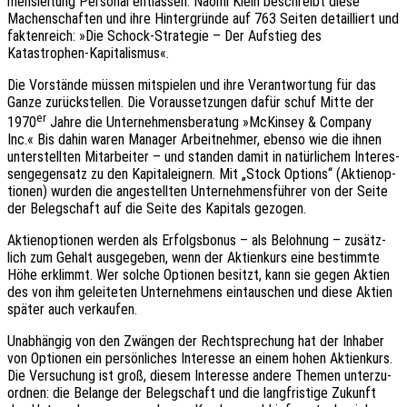
mens­lei­tung Perso­nal entlas­sen. Naomi Klein beschreibt diese
Machen­schaf­ten und ihre Hinter­grün­de auf 763 Seiten detail­liert und
fakten­reich: »Die Schock-Stra­te­gie – Der Aufstieg des
Katastrophen-Kapitalismus«.
Die Vorstän­de müssen mitspie­len und ihre Verant­wor­tung für das
Ganze zurück­stel­len. Die Voraus­set­zun­gen dafür schuf Mitte der
er
1970
Jahre die Unter­neh­mens­be­ra­tung »McKin­sey & Compa­ny
Inc.« Bis dahin waren Mana­ger Arbeit­neh­mer, ebenso wie die ihnen
unter­stell­ten Mitar­bei­ter – und stan­den damit in natür­li­chem Inter­es­
sen­ge­gen­satz zu den Kapi­tal­eig­nern. Mit „Stock Opti­ons“ (Akti­en­op­
tio­nen) wurden die ange­stell­ten Unter­neh­mens­füh­rer von der Seite
der Beleg­schaft auf die Seite des Kapi­tals gezogen.
Akti­en­op­tio­nen werden als Erfolgs­bo­nus – als Beloh­nung – zusätz­
lich zum Gehalt ausge­ge­ben, wenn der Akti­en­kurs eine bestimm­te
Höhe erklimmt. Wer solche Optio­nen besitzt, kann sie gegen Aktien
des von ihm gelei­te­ten Unter­neh­mens eintau­schen und diese Aktien
später auch verkaufen.
Unab­hän­gig von den Zwän­gen der Recht­spre­chung hat der Inha­ber
von Optio­nen ein persön­li­ches Inter­es­se an einem hohen Akti­en­kurs.
Die Versu­chung ist groß, diesem Inter­es­se andere Themen unter­zu­
ord­nen: die Belan­ge der Beleg­schaft und die lang­fris­ti­ge Zukunft