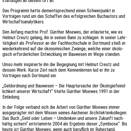
stal­tun­gen an diesem Ort an.
Das Programm hatte dementspre­chend einen Schwer­punkt in
Vorträ­gen rund um das Schaf­fen des erfolg­rei­chen Buch­au­tors und
Wirtschaftsanalytikers.
Den Anfang machte Prof. Günther Moewes, der erläu­ter­te, wie es
Helmut Creutz gelang, ihn in seinen Bann zu schla­gen. In seiner Lehr­
tä­tig­keit als Profes­sor an der Fach­hoch­schu­le in Dort­mund stieß er
wieder­keh­rend auf die ökono­mi­schen Zwänge, welche einer ökolo­
gisch erfor­der­li­chen Entwick­lung im Bauwe­sen im Wege standen.
Umso mehr inspi­rier­te ihn die Begeg­nung mit Helmut Creutz und
dessen Werk. Kurze Zeit nach dem Kennen­ler­nen lud er ihn zu
Vorträ­gen nach Dort­mund ein.
„Geld­ord­nung und Bauwe­sen – Die Haupt­ur­sa­che der Ökolo­gie­feind­
lich­keit unse­rer Wirt­schaft“ titel­te Günther Moewes 1991 in der
Einladung.
In der Folge verband sich die Arbeit von Günther Moewes immer
ausge­präg­ter mit dem Wissen seines Aache­ner Archi­tek­ten­kol­le­gen.
Das Buch „Geld oder Leben – Umden­ken und unsere Zukunft nach­
hal­tig sichern“ entstamm­te 2004 als Ergeb­nis dieser „Symbio­se“. Bis
heute ist Günther Moewes, wenn auch beruf­lich im Ruhe­stand,