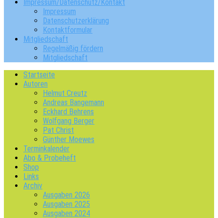
Impressum/Datenschutz/Kontakt
Impressum
Datenschutzerklärung
Kontaktformular
Mitgliedschaft
Regelmäßig fördern
Mitgliedschaft
Startseite
Autoren
Helmut Creutz
Andreas Bangemann
Eckhard Behrens
Wolfgang Berger
Pat Christ
Günther Moewes
Terminkalender
Abo & Probeheft
Shop
Links
Archiv
Ausgaben 2026
Ausgaben 2025
Ausgaben 2024