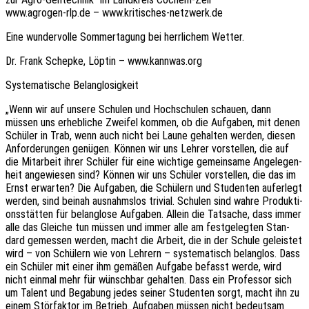
www.agrogen-rlp.de – www.kritisches-netzwerk.de
Eine wunder­vol­le Sommer­ta­gung bei herr­li­chem Wetter.
Dr. Frank Schep­ke, Löptin – www.kannwas.org
Syste­ma­ti­sche Belanglosigkeit
„Wenn wir auf unsere Schu­len und Hoch­schu­len schau­en, dann
müssen uns erheb­li­che Zwei­fel kommen, ob die Aufga­ben, mit denen
Schü­ler in Trab, wenn auch nicht bei Laune gehal­ten werden, diesen
Anfor­de­run­gen genü­gen. Können wir uns Lehrer vorstel­len, die auf
die Mitar­beit ihrer Schü­ler für eine wich­ti­ge gemein­sa­me Ange­le­gen­
heit ange­wie­sen sind? Können wir uns Schü­ler vorstel­len, die das im
Ernst erwar­ten? Die Aufga­ben, die Schü­lern und Studen­ten aufer­legt
werden, sind beinah ausnahms­los trivi­al. Schu­len sind wahre Produk­ti­
ons­stät­ten für belang­lo­se Aufga­ben. Allein die Tatsa­che, dass immer
alle das Glei­che tun müssen und immer alle am fest­ge­leg­ten Stan­
dard gemes­sen werden, macht die Arbeit, die in der Schule geleis­tet
wird – von Schü­lern wie von Lehrern – syste­ma­tisch belang­los. Dass
ein Schü­ler mit einer ihm gemä­ßen Aufga­be befasst werde, wird
nicht einmal mehr für wünschbar gehal­ten. Dass ein Profes­sor sich
um Talent und Bega­bung jedes seiner Studen­ten sorgt, macht ihn zu
einem Stör­fak­tor im Betrieb. Aufga­ben müssen nicht bedeut­sam