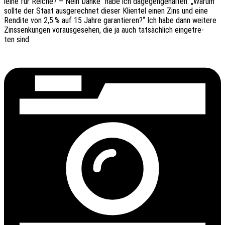
lei­he für Reiche? – Nein Danke“ habe ich dage­gen­ge­hal­ten: „Warum
sollte der Staat ausge­rech­net dieser Klien­tel einen Zins und eine
Rendi­te von 2,5 % auf 15 Jahre garan­tie­ren?“ Ich habe dann weite­re
Zins­sen­kun­gen voraus­ge­se­hen, die ja auch tatsäch­lich einge­tre­
ten sind.