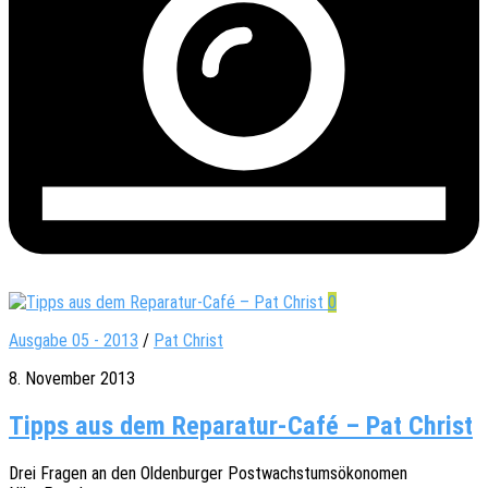
0
Ausgabe 05 - 2013
/
Pat Christ
8. November 2013
Tipps aus dem Reparatur-Café – Pat Christ
Drei Fragen an den Olden­bur­ger Post­wachs­tums­öko­no­men