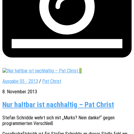
0
Ausgabe 05 - 2013
/
Pat Christ
8. November 2013
Nur haltbar ist nachhaltig – Pat Christ
Stefan Schrid­de wehrt sich mit „Murks? Nein danke!“ gegen
program­mier­ten Verschleiß
Gesell­schafts­kri­tik ist für Stefan Schrid­de an dieser Stelle fehl am