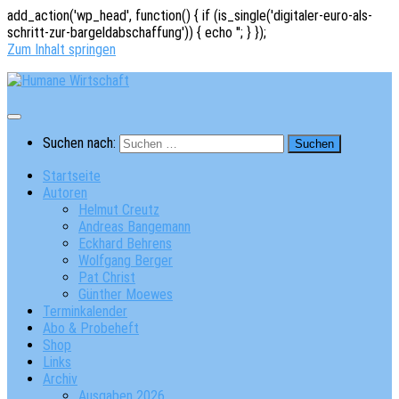
add_action('wp_head', function() { if (is_single('digitaler-euro-als-
schritt-zur-bargeldabschaffung')) { echo '
'; } });
Zum Inhalt springen
Suchen nach:
Startseite
Autoren
Helmut Creutz
Andreas Bangemann
Eckhard Behrens
Wolfgang Berger
Pat Christ
Günther Moewes
Terminkalender
Abo & Probeheft
Shop
Links
Archiv
Ausgaben 2026