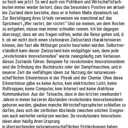
so hoch wie jetzt. Es wird auch von Poli­ti­kern und Wirt­schafts­fach­
leu­ten immer wieder betont, dass das beson­ders Posi­ti­ve am aktu­el­
len Zustand darin bestehe, dass er in hohem Maße dyna­misch sei.
Zur Bestä­ti­gung ihres Urteils verwei­sen sie manch­mal auf das
Sprich­wort „Wer rastet, der rostet.“ Und sie meinen, um dem Rosten
zu entge­hen, müsse man immer schnel­ler rennen. Ich bin dage­gen
über­zeugt, dass wir uns fragen soll­ten, wohin die Reise gehen soll, d.
h. ob wir nicht doch einen statio­nä­ren Ziel­zu­stand charak­te­ri­sie­ren
können, den fast alle Mitbür­ger posi­tiv beur­tei­len würden. Selbst­ver­
ständ­lich kann dieser Ziel­zu­stand kein endgül­ti­ger sein, denn jede
„revo­lu­tio­nä­re Inno­va­ti­ons­idee“ würde zwangs­läu­fig zum Verlas­sen
dieses Zustands führen. Beispie­le für revo­lu­tio­nä­re Inno­va­ti­ons­ideen
sind die Erfin­dung des Buch­drucks oder der Dampf­ma­schi­ne, und in
neue­rer Zeit die viel­fäl­ti­gen Ideen zur Nutzung der natur­wis­sen­
schaft­li­chen Erkennt­nis­se in der Physik und der Chemie. Ohne diese
Erkennt­nis­se gäbe es keine Autos, kein elek­tri­sches Licht, keine
Roll­trep­pen, keine Compu­ter, kein Inter­net und keine draht­lo­se
Kommu­ni­ka­ti­on. Aus der Tatsa­che, dass in den letz­ten zwei­hun­dert
Jahren in immer kürze­ren Abstän­den revo­lu­tio­nä­re Inno­va­ti­ons­ideen
gebo­ren wurden, glau­ben manche Wirt­schafts­pro­phe­ten schlie­ßen zu
dürfen, dass sich die zeit­li­chen Abstän­de zwischen solchen Ereig­nis­
sen auch weiter­hin verkür­zen werden. Da revo­lu­tio­nä­re Inno­va­ti­ons­
ideen aber häufig ihren Ursprung
in über­ra­schen­den natur­wis­sen­schaft­li­chen Entde­ckun­gen haben,