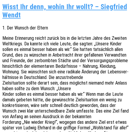
Wisst Ihr denn, wohin Ihr wollt? – Siegfried
Wendt
1. Der Wunsch der Eltern
Meine Erin­ne­rung reicht zurück bis in die letz­ten Jahre des Zwei­ten
Welt­kriegs. Da kannte ich viele Leute, die sagten: „Unsere Kinder
sollen es einmal besser haben als wir.“ Sie hatten tatsäch­lich allen
Grund, dies zu wünschen in Anbe­tracht ihrer gefal­le­nen Verwand­ten
und Freun­de, der zerbomb­ten Städte und der Versor­gungs­pro­ble­me
hinsicht­lich der elemen­ta­ren Bedürf­nis­se – Nahrung, Klei­dung,
Wohnung. Sie wünsch­ten sich eine radi­ka­le Ände­rung der Lebens­ver­
hält­nis­se in Deutsch­land. Die anzustrebende
Ziel­si­tua­ti­on sollte derart sein, dass möglichst niemand mehr Anlass
haben sollte zu dem Wunsch: „Unsere
Kinder sollen es einmal besser haben als wir.“ Wenn man die Leute
damals gebe­ten hätte, die gewünsch­te Ziel­si­tua­ti­on ein wenig zu
konkre­ti­sie­ren, wäre sehr schnell deut­lich gewor­den, dass der
Wunsch zwei klar unter­scheid­ba­re Ziele umfass­te. Das eine Ziel fand
von Anfang an seinen Ausdruck in der bekannten
Forde­rung „Nie wieder Krieg!“, woge­gen das andere Ziel erst etwas
später von Ludwig Ehrhard in die grif­fi­ge Formel „Wohl­stand für alle!“