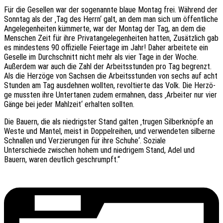
Für die Gesel­len war der soge­nann­te blaue Montag frei. Während der
Sonn­tag als der ‚Tag des Herrn‘ galt, an dem man sich um öffent­li­che
Ange­le­gen­hei­ten kümmer­te, war der Montag der Tag, an dem die
Menschen Zeit für ihre Privat­an­ge­le­gen­hei­ten hatten, Zusätz­lich gab
es mindes­tens 90 offi­zi­el­le Feier­ta­ge im Jahr! Daher arbei­te­te ein
Gesel­le im Durch­schnitt nicht mehr als vier Tage in der Woche.
Außer­dem war auch die Zahl der Arbeits­stun­den pro Tag begrenzt.
Als die Herzö­ge von Sach­sen die Arbeits­stun­den von sechs auf acht
Stun­den am Tag ausdeh­nen woll­ten, revol­tier­te das Volk. Die Herzö­
ge muss­ten ihre Unter­ta­nen zudem ermah­nen, dass ‚Arbei­ter nur vier
Gänge bei jeder Mahl­zeit‘ erhal­ten sollten.
Die Bauern, die als nied­rigs­ter Stand galten ‚trugen Silber­knöp­fe an
Weste und Mantel, meist in Doppel­rei­hen, und verwen­de­ten silber­ne
Schnal­len und Verzie­run­gen für ihre Schuhe‘. Soziale
Unter­schie­de zwischen hohem und nied­ri­gem Stand, Adel und
Bauern, waren deut­lich geschrumpft.“