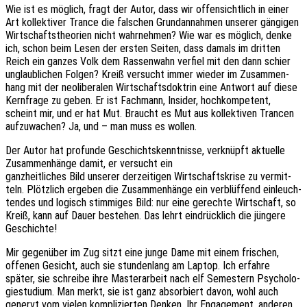
Wie ist es möglich, fragt der Autor, dass wir offen­sicht­lich in einer
Art kollek­ti­ver Trance die falschen Grund­an­nah­men unse­rer gängi­gen
Wirt­schafts­theo­rien nicht wahr­neh­men? Wie war es möglich, denke
ich, schon beim Lesen der ersten Seiten, dass damals im drit­ten
Reich ein ganzes Volk dem Rassen­wahn verfiel mit den dann schier
unglaub­li­chen Folgen? Kreiß versucht immer wieder im Zusam­men­
hang mit der neoli­be­ra­len Wirt­schafts­dok­trin eine Antwort auf diese
Kern­fra­ge zu geben. Er ist Fach­mann, Insi­der, hoch­kom­pe­tent,
scheint mir, und er hat Mut. Braucht es Mut aus kollek­ti­ven Tran­cen
aufzu­wa­chen? Ja, und – man muss es wollen.
Der Autor hat profun­de Geschichts­kennt­nis­se, verknüpft aktu­el­le
Zusam­men­hän­ge damit, er versucht ein
ganz­heit­li­ches Bild unse­rer derzei­ti­gen Wirt­schafts­kri­se zu vermit­
teln. Plötz­lich erge­ben die Zusam­men­hän­ge ein verblüf­fend einleuch­
ten­des und logisch stim­mi­ges Bild: nur eine gerech­te Wirt­schaft, so
Kreiß, kann auf Dauer bestehen. Das lehrt eindrück­lich die jünge­re
Geschichte!
Mir gegen­über im Zug sitzt eine junge Dame mit einem frischen,
offe­nen Gesicht, auch sie stun­den­lang am Laptop. Ich erfah­re
später, sie schrei­be ihre Master­ar­beit nach elf Semes­tern Psycho­lo­
gie­stu­di­um. Man merkt, sie ist ganz absor­biert davon, wohl auch
genervt vom vielen kompli­zier­ten Denken. Ihr Enga­ge­ment, ande­ren