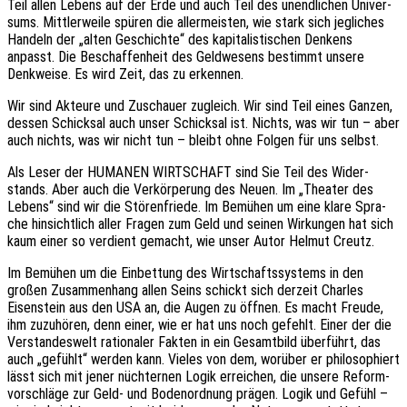
Teil allen Lebens auf der Erde und auch Teil des unend­li­chen Univer­
sums. Mitt­ler­wei­le spüren die aller­meis­ten, wie stark sich jegli­ches
Handeln der „alten Geschich­te“ des kapi­ta­lis­ti­schen Denkens
anpasst. Die Beschaf­fen­heit des Geld­we­sens bestimmt unsere
Denk­wei­se. Es wird Zeit, das zu erkennen.
Wir sind Akteu­re und Zuschau­er zugleich. Wir sind Teil eines Ganzen,
dessen Schick­sal auch unser Schick­sal ist. Nichts, was wir tun – aber
auch nichts, was wir nicht tun – bleibt ohne Folgen für uns selbst.
Als Leser der HUMANEN WIRTSCHAFT sind Sie Teil des Wider­
stands. Aber auch die Verkör­pe­rung des Neuen. Im „Thea­ter des
Lebens“ sind wir die Stören­frie­de. Im Bemü­hen um eine klare Spra­
che hinsicht­lich aller Fragen zum Geld und seinen Wirkun­gen hat sich
kaum einer so verdient gemacht, wie unser Autor Helmut Creutz.
Im Bemü­hen um die Einbet­tung des Wirt­schafts­sys­tems in den
großen Zusam­men­hang allen Seins schickt sich derzeit Charles
Eisen­stein aus den USA an, die Augen zu öffnen. Es macht Freude,
ihm zuzu­hö­ren, denn einer, wie er hat uns noch gefehlt. Einer der die
Verstan­des­welt ratio­na­ler Fakten in ein Gesamt­bild über­führt, das
auch „gefühlt“ werden kann. Vieles von dem, worüber er philo­so­phiert
lässt sich mit jener nüch­ter­nen Logik errei­chen, die unsere Reform­
vor­schlä­ge zur Geld- und Boden­ord­nung prägen. Logik und Gefühl –