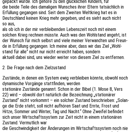
gepackt wurde. Ich gehöre zu den glück­li­chen Kindern, für
die beide Teile des dama­li­gen Wunsches ihrer Eltern tatsäch­lich in
Erfül­lung gegan­gen sind. Seit dem Zwei­ten Welt­krieg hat es in
Deutsch­land keinen Krieg mehr gege­ben, und es sieht auch nicht
so aus,
als ob ich in der mir verblei­ben­den Lebens­zeit noch mit einem
solchen Krieg rech­nen müsste. Auch was den Wohl­stand angeht, ist
der Wunsch für mich selbst und viele meiner Verwand­ten und Freun­
de in Erfül­lung gegan­gen. Ich meine aber, dass wir das Ziel „Wohl­
stand für alle“ nicht nur nicht erreicht haben, sondern
aktu­ell dabei sind, uns wieder weiter von diesem Ziel zu entfernen.
2. Die Frage nach dem Zielzustand
Zustän­de, in denen ein System ewig verblei­ben könnte, obwohl noch
dyna­mi­sche Vorgän­ge statt­fin­den, werden
statio­nä­re Zustän­de genannt. Schon in der Bibel (1. Mose 8, Vers
22) wird – obwohl dort natür­lich die Bezeich­nung „statio­nä­rer
Zustand“ nicht vorkommt – ein solcher Zustand beschrie­ben: „Solan­
ge die Erde steht, soll nicht aufhö­ren Saat und Ernte, Frost und
Hitze, Sommer und Winter, Tag und Nacht.“ Ohne Zwei­fel befin­det
sich unser Wirt­schafts­sys­tem zur Zeit nicht in einem statio­nä­ren
Zustand. Vermut­lich war
die Geschwin­dig­keit der Ände­run­gen im Wirt­schafts­sys­tem noch nie