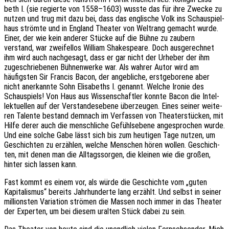
beth I. (sie regier­te von 1558–1603) wusste das für ihre Zwecke zu
nutzen und trug mit dazu bei, dass das engli­sche Volk ins Schau­spiel­
haus ström­te und in England Thea­ter von Welt­rang gemacht wurde.
Einer, der wie kein ande­rer Stücke auf die Bühne zu zaubern
verstand, war zwei­fel­los William Shake­speare. Doch ausge­rech­net
ihm wird auch nach­ge­sagt, dass er gar nicht der Urhe­ber der ihm
zuge­schrie­be­nen Bühnen­wer­ke war. Als wahrer Autor wird am
häufigs­ten Sir Fran­cis Bacon, der angeb­li­che, erst­ge­bo­re­ne aber
nicht aner­kann­te Sohn Elisa­beths I. genannt. Welche Ironie des
Schau­spiels! Von Haus aus Wissen­schaft­ler konnte Bacon die Intel­
lek­tu­el­len auf der Verstan­des­ebe­ne über­zeu­gen. Eines seiner weite­
ren Talen­te bestand demnach im Verfas­sen von Thea­ter­stü­cken, mit
Hilfe derer auch die mensch­li­che Gefühls­ebe­ne ange­spro­chen wurde.
Und eine solche Gabe lässt sich bis zum heuti­gen Tage nutzen, um
Geschich­ten zu erzäh­len, welche Menschen hören wollen. Geschich­
ten, mit denen man die Alltags­sor­gen, die klei­nen wie die großen,
hinter sich lassen kann.
Fast kommt es einem vor, als würde die Geschich­te vom „guten
Kapi­ta­lis­mus“ bereits Jahr­hun­der­te lang erzählt. Und selbst in seiner
milli­ons­ten Varia­ti­on strö­men die Massen noch immer in das Thea­ter
der Exper­ten, um bei diesem uralten Stück dabei zu sein.