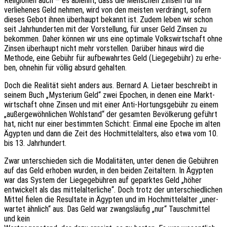
Reli­gio­nen auch – es ablehnt, dass die Menschen Zinsen für ihr
verlie­he­nes Geld nehmen, wird von den meis­ten verdrängt, sofern
dieses Gebot ihnen über­haupt bekannt ist. Zudem leben wir schon
seit Jahr­hun­der­ten mit der Vorstel­lung, für unser Geld Zinsen zu
bekom­men. Daher können wir uns eine opti­ma­le Volks­wirt­schaft ohne
Zinsen über­haupt nicht mehr vorstel­len. Darüber hinaus wird die
Metho­de, eine Gebühr für aufbe­wahr­tes Geld (Liege­ge­bühr) zu erhe­
ben, ohne­hin für völlig absurd gehalten.
Doch die Reali­tät sieht anders aus. Bernard A. Lietaer beschreibt in
seinem Buch „Myste­ri­um Geld“ zwei Epochen, in denen eine Markt­
wirt­schaft ohne Zinsen und mit einer Anti-Hortungs­ge­bühr zu einem
„außer­ge­wöhn­li­chen Wohl­stand“ der gesam­ten Bevöl­ke­rung geführt
hat, nicht nur einer bestimm­ten Schicht: Einmal eine Epoche im alten
Ägyp­ten und dann die Zeit des Hoch­mit­tel­al­ters, also etwa vom 10.
bis 13. Jahrhundert.
Zwar unter­schie­den sich die Moda­li­tä­ten, unter denen die Gebüh­ren
auf das Geld erho­ben wurden, in den beiden Zeit­al­tern. In Ägyp­ten
war das System der Liege­ge­büh­ren auf gepark­tes Geld „höher
entwi­ckelt als das mittel­al­ter­li­che“. Doch trotz der unter­schied­li­chen
Mittel fielen die Resul­ta­te in Ägyp­ten und im Hoch­mit­tel­al­ter „uner­
war­tet ähnlich“ aus. Das Geld war zwangs­läu­fig „nur“ Tausch­mit­tel
und kein