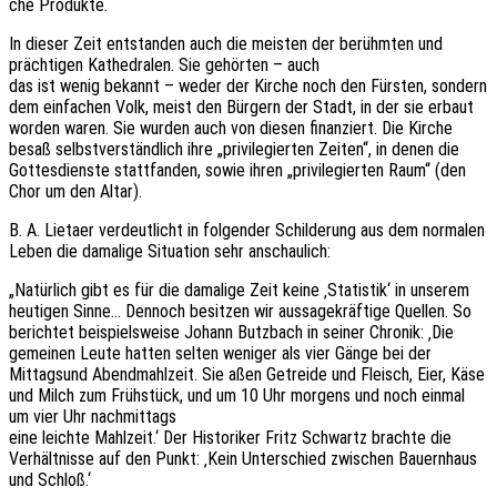
che Produkte.
In dieser Zeit entstan­den auch die meis­ten der berühm­ten und
präch­ti­gen Kathe­dra­len. Sie gehör­ten – auch
das ist wenig bekannt – weder der Kirche noch den Fürs­ten, sondern
dem einfa­chen Volk, meist den Bürgern der Stadt, in der sie erbaut
worden waren. Sie wurden auch von diesen finan­ziert. Die Kirche
besaß selbst­ver­ständ­lich ihre „privi­le­gier­ten Zeiten“, in denen die
Gottes­diens­te statt­fan­den, sowie ihren „privi­le­gier­ten Raum“ (den
Chor um den Altar).
B. A. Lietaer verdeut­licht in folgen­der Schil­de­rung aus dem norma­len
Leben die dama­li­ge Situa­ti­on sehr anschaulich:
„Natür­lich gibt es für die dama­li­ge Zeit keine ‚Statis­tik‘ in unse­rem
heuti­gen Sinne… Dennoch besit­zen wir aussa­ge­kräf­ti­ge Quel­len. So
berich­tet beispiels­wei­se Johann Butz­bach in seiner Chro­nik: ‚Die
gemei­nen Leute hatten selten weni­ger als vier Gänge bei der
Mittags­und Abend­mahl­zeit. Sie aßen Getrei­de und Fleisch, Eier, Käse
und Milch zum Früh­stück, und um 10 Uhr morgens und noch einmal
um vier Uhr nachmittags
eine leich­te Mahl­zeit.‘ Der Histo­ri­ker Fritz Schwartz brach­te die
Verhält­nis­se auf den Punkt: ‚Kein Unter­schied zwischen Bauern­haus
und Schloß.‘