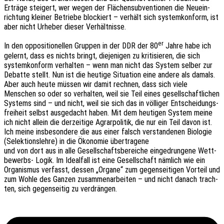
Erträ­ge stei­gert, wer wegen der Flächen­sub­ven­tio­nen die Neuein­
rich­tung klei­ner Betrie­be blockiert – verhält sich system­kon­form, ist
aber nicht Urhe­ber dieser Verhältnisse.
er
In den oppo­si­tio­nel­len Grup­pen in der DDR der 80
Jahre habe ich
gelernt, dass es nichts bringt, dieje­ni­gen zu kriti­sie­ren, die sich
system­kon­form verhal­ten – wenn man nicht das System selber zur
Debat­te stellt. Nun ist die heuti­ge Situa­ti­on eine andere als damals.
Aber auch heute müssen wir damit rech­nen, dass sich viele
Menschen so oder so verhal­ten, weil sie Teil eines gesell­schaft­li­chen
Systems sind – und nicht, weil sie sich das in völli­ger Entschei­dungs­
frei­heit selbst ausge­dacht haben. Mit dem heuti­gen System meine
ich nicht allein die derzei­ti­ge Agrar­po­li­tik, die nur ein Teil davon ist.
Ich meine insbe­son­de­re die aus einer falsch verstan­de­nen Biolo­gie
(Selek­ti­ons­leh­re) in die Ökono­mie übertragene
und von dort aus in alle Gesell­schafts­be­rei­che einge­drun­ge­ne Wett­
be­werbs- Logik. Im Ideal­fall ist eine Gesell­schaft nämlich wie ein
Orga­nis­mus verfasst, dessen „Organe“ zum gegen­sei­ti­gen Vorteil und
zum Wohle des Ganzen zusam­men­ar­bei­ten – und nicht danach trach­
ten, sich gegen­sei­tig zu verdrängen.