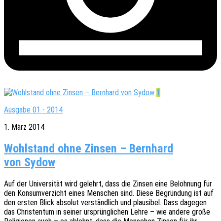
1
Ausgabe 01 - 2014
1. März 2014
Wohlstand ohne Zinsen – Bernhard
von Sydow
Auf der Univer­si­tät wird gelehrt, dass die Zinsen eine Beloh­nung für
den Konsum­ver­zicht eines Menschen sind. Diese Begrün­dung ist auf
den ersten Blick abso­lut verständ­lich und plau­si­bel. Dass dage­gen
das Chris­ten­tum in seiner ursprüng­li­chen Lehre – wie andere große