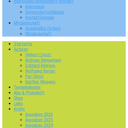
Impressum/Datenschutz/Kontakt
Impressum
Datenschutzerklärung
Kontaktformular
Mitgliedschaft
Regelmäßig fördern
Mitgliedschaft
Startseite
Autoren
Helmut Creutz
Andreas Bangemann
Eckhard Behrens
Wolfgang Berger
Pat Christ
Günther Moewes
Terminkalender
Abo & Probeheft
Shop
Links
Archiv
Ausgaben 2026
Ausgaben 2025
Ausgaben 2024