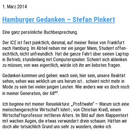
1. März 2014
Hamburger Gedanken – Stefan Pinkert
Eine ganz persön­li­che Buchbesprechung.
Der ICE ist fast pünkt­lich, dies­mal, auf meiner Reise von Frank­furt
nach Hamburg. Im Abteil neben mir ein junger Mann, Student offen­
sicht­lich, nicht unfreund­lich. Hat die ganze Fahrt über seinen Laptop
in Betrieb, stun­den­lang mit Compu­ter­spie­len. Scheint sich ablen­ken
zu müssen; von was eigent­lich, würde ich ihn am liebs­ten fragen.
Gedan­ken kommen und gehen: wach sein, hier sein, unsere Reali­tät
sehen, sehen was wirk­lich um uns herum ist… scheint nicht mehr in
Mode zu sein bei vielen jungen Leuten. Wie anders war es doch noch
er
in meiner Gene­ra­ti­on, der 68
.
Ich begin­ne mit meiner Reise­lek­tü­re: „Profit­wahn“ – Warum sich eine
menschen­ge­rech­te Wirt­schaft lohnt‑, von Chris­ti­an Kreiß, einem
Wirt­schafts­pro­fes­sor mitt­le­ren Alters. Im Bild auf dem Klap­pen­text
mit wachen Augen, die etwas verwun­dert drein schau­en. Hätten wir
doch alle tatsäch­lich Grund uns sehr zu wundern, denke ich.