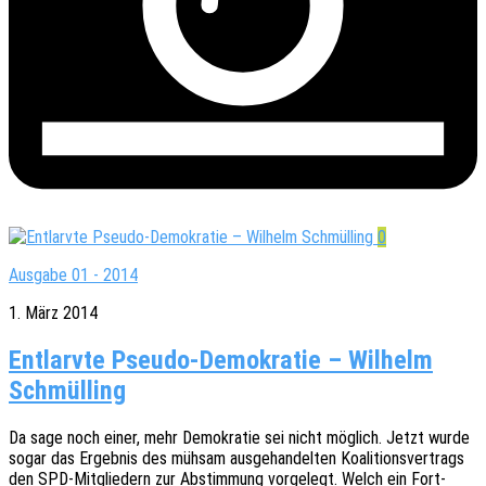
0
Ausgabe 01 - 2014
1. März 2014
Entlarvte Pseudo-Demokratie – Wilhelm
Schmülling
Da sage noch einer, mehr Demo­kra­tie sei nicht möglich. Jetzt wurde
sogar das Ergeb­nis des mühsam ausge­han­del­ten Koali­ti­ons­ver­trags
den SPD-Mitglie­dern zur Abstim­mung vorge­legt. Welch ein Fort­