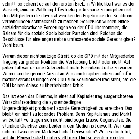
schritt, so scheint es auf den ersten Blick. In Wirk­lich­keit war es der
Versuch, eine im Wahl­kampf fest­ge­leg­te Aussa­ge zu umge­hen und
den Mitglie­dern die davon abwei­chen­den Ergeb­nis­se der Koali­ti­ons­
ver­hand­lun­gen schmack­haft zu machen. Schließ­lich wurden einige
sozi­al­de­mo­kra­ti­sche Forde­run­gen von der CDU über­nom­men, die
Balsam für die sozia­le Seele beider Partei­en sind. Reichen die
Beschlüs­se für eine ange­streb­te umfas­sen­de sozia­le Gerech­tig­keit?
Wohl kaum.
Warum dieser nichts­nut­zi­ge Streit, ob die SPD mit der Mitglie­der­be­
fra­gung zur großen Koali­ti­on die Verfas­sung bricht oder nicht. Auf
jeden Fall war es eine Gele­gen­heit mehr Basis­de­mo­kra­tie zu wagen.
Wenn man die gerin­ge Anzahl an Versamm­lungs­be­su­chern auf Infor­
ma­ti­ons­ver­an­stal­tun­gen der CDU zum Koali­ti­ons­ver­trag sieht, hat die
CDU keinen Anlass zu über­heb­li­cher Kritik.
Das ist eben das Dilem­ma, in einer auf Kapi­tal­ertrag ausge­rich­te­ten
Wirt­schafts­ord­nung die systembedingte
Unge­rech­tig­keit produ­ziert sozia­le Gerech­tig­keit zu errei­chen. Das
bleibt ein nicht zu lösen­des Problem. Denn Kapi­ta­lis­mus und Markt­
wirt­schaft vertra­gen sich nicht, sind sogar krasse Gegen­sät­ze. Die
stän­di­ge Gleich­set­zung beider in den Medien ist gewollt. Wer kann
schon etwas gegen Markt­wirt­schaft einwen­den? Wer es doch tut,
will die Plan­wirt­schaft, unter­stellt man. Und so werden von den