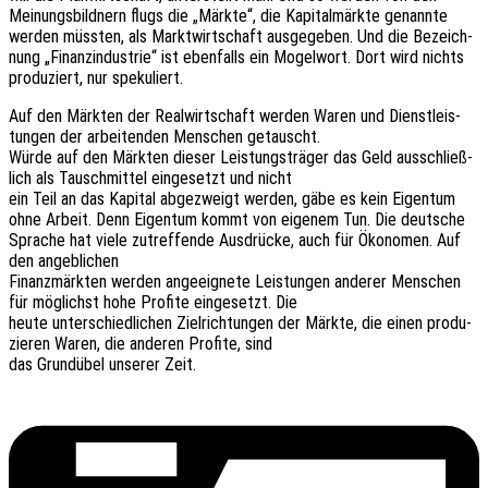
Meinungs­bild­nern flugs die „Märkte“, die Kapi­tal­märk­te genann­te
werden müss­ten, als Markt­wirt­schaft ausge­ge­ben. Und die Bezeich­
nung „Finanz­in­dus­trie“ ist eben­falls ein Mogel­wort. Dort wird nichts
produ­ziert, nur spekuliert.
Auf den Märk­ten der Real­wirt­schaft werden Waren und Dienst­leis­
tun­gen der arbei­ten­den Menschen getauscht.
Würde auf den Märk­ten dieser Leis­tungs­trä­ger das Geld ausschließ­
lich als Tausch­mit­tel einge­setzt und nicht
ein Teil an das Kapi­tal abge­zweigt werden, gäbe es kein Eigen­tum
ohne Arbeit. Denn Eigen­tum kommt von eige­nem Tun. Die deut­sche
Spra­che hat viele zutref­fen­de Ausdrü­cke, auch für Ökono­men. Auf
den angeblichen
Finanz­märk­ten werden ange­eig­ne­te Leis­tun­gen ande­rer Menschen
für möglichst hohe Profi­te einge­setzt. Die
heute unter­schied­li­chen Ziel­rich­tun­gen der Märkte, die einen produ­
zie­ren Waren, die ande­ren Profi­te, sind
das Grund­übel unse­rer Zeit.