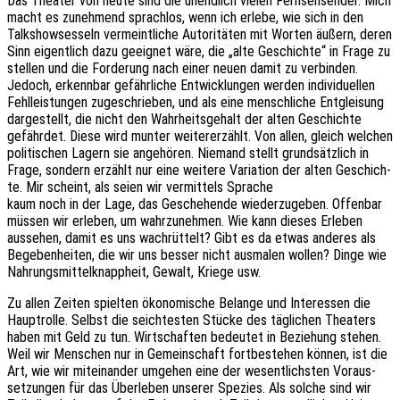
Das Thea­ter von heute sind die unend­lich vielen Fern­seh­sen­der. Mich
macht es zuneh­mend sprach­los, wenn ich erlebe, wie sich in den
Talk­show­ses­seln vermeint­li­che Auto­ri­tä­ten mit Worten äußern, deren
Sinn eigent­lich dazu geeig­net wäre, die „alte Geschich­te“ in Frage zu
stel­len und die Forde­rung nach einer neuen damit zu verbin­den.
Jedoch, erkenn­bar gefähr­li­che Entwick­lun­gen werden indi­vi­du­el­len
Fehl­leis­tun­gen zuge­schrie­ben, und als eine mensch­li­che Entglei­sung
darge­stellt, die nicht den Wahr­heits­ge­halt der alten Geschich­te
gefähr­det. Diese wird munter weiter­erzählt. Von allen, gleich welchen
poli­ti­schen Lagern sie ange­hö­ren. Niemand stellt grund­sätz­lich in
Frage, sondern erzählt nur eine weite­re Varia­ti­on der alten Geschich­
te. Mir scheint, als seien wir vermit­tels Sprache
kaum noch in der Lage, das Gesche­hen­de wieder­zu­ge­ben. Offen­bar
müssen wir erle­ben, um wahr­zu­neh­men. Wie kann dieses Erle­ben
ausse­hen, damit es uns wach­rüt­telt? Gibt es da etwas ande­res als
Bege­ben­hei­ten, die wir uns besser nicht ausma­len wollen? Dinge wie
Nahrungs­mit­tel­knapp­heit, Gewalt, Kriege usw.
Zu allen Zeiten spiel­ten ökono­mi­sche Belan­ge und Inter­es­sen die
Haupt­rol­le. Selbst die seich­tes­ten Stücke des tägli­chen Thea­ters
haben mit Geld zu tun. Wirt­schaf­ten bedeu­tet in Bezie­hung stehen.
Weil wir Menschen nur in Gemein­schaft fort­be­stehen können, ist die
Art, wie wir mitein­an­der umge­hen eine der wesent­lichs­ten Voraus­
set­zun­gen für das Über­le­ben unse­rer Spezi­es. Als solche sind wir