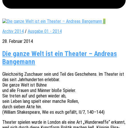
0
Archiv 2014
/
Ausgabe 01 - 2014
28. Februar 2014
Die ganze Welt ist ein Theater – Andreas
Bangemann
Gleich­zei­tig Zuschau­er sein und Teil des Gesche­hens. Im Thea­ter ist
das seit Jahr­hun­der­ten erlebbar.
Die ganze Welt ist Bühne
und alle Frauen und Männer bloße Spieler.
Sie treten auf und gehen wieder ab,
sein Leben lang spielt einer manche Rollen,
durch sieben Akte hin.
(William Shake­speare, Wie es euch gefällt, II/7, 140–144)
Thea­ter spie­len wurde in London als eine Art „Wunder­waf­fe“ erkannt,
weil sich durch diese Kunst­form Poli­tik machen ließ. Köni­gin Elisa­