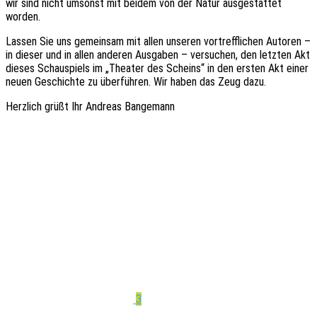
wir sind nicht umsonst mit beidem von der Natur ausge­stat­tet
worden.
Lassen Sie uns gemein­sam mit allen unse­ren vortreff­li­chen Autoren –
in dieser und in allen ande­ren Ausga­ben – versu­chen, den letz­ten Akt
dieses Schau­spiels im „Thea­ter des Scheins“ in den ersten Akt einer
neuen Geschich­te zu über­füh­ren. Wir haben das Zeug dazu.
Herz­lich grüßt Ihr Andre­as Bangemann
3