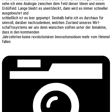
sehe ich eine Analo­gie zwischen dem Feld dieser Ideen und einem
Erdöl­feld: Lange bleibt es unent­deckt, dann wird es immer schnel­ler
ausge­beu­tet und
schließ­lich ist es leer gepumpt. Deshalb halte ich es durch­aus für
sinn­voll, darüber nach­zu­den­ken, welchen Zustand unse­res Wirt­
schafts­sys­tems wir uns denn wünschen soll­ten unter der Annah­me,
dass in den kommenden
Jahr­zehn­ten keine revo­lu­tio­nä­ren Inno­va­ti­ons­ideen mehr vom Himmel
fallen.