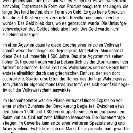
Wert­ge­gen­stand, der dazu anreizt, es zu horten. Es war wesent­lich
sinn­vol­ler, Erspar­nis­se in Form von Produk­ti­ons­gü­tern anzu­le­gen, die
lange Bestand hatten, als in Form von Geld. Es gab keine Speku­lan­
ten, die auf Kosten einer verarm­ten Bevöl­ke­rung immer reicher
wurden. Das Geld blieb dort, wo es gebraucht wurde. Die Umlauf­ge­
schwin­dig­keit des Geldes blieb also hoch. Das Geld wurde nicht
zuneh­mend knapper.
Im alten Ägyp­ten dauer­te diese Epoche einer intak­ten Volks­wirt­
schaft wesent­lich länger als dieje­ni­ge im Mittel­al­ter. Man schätzt
diese Zeit auf immer­hin 1.500 Jahre. Das alte Ägyp­ten mit seinen
hohen Getrei­de­er­trä­gen wird ja bekannt­lich als die „Korn­kam­mer der
Antike“ bezeich­net. Diese Zeit des Wohl­stan­des und des Reich­tums
endete allmäh­lich durch den grie­chi­schen Einfluss, der sich dort
ausbrei­te­te. Später ersetz­ten die Römer das dorti­ge Währungs­sys­
tem „durch ihr eige­nes mone­tä­res System“, das sich eben­falls nega­
tiv auf die Volks­wirt­schaft auswirkte.
Im Hoch­mit­tel­al­ter war die Phase wirt­schaft­li­cher Expan­si­on von
einer star­ken Zunah­me der Bevöl­ke­rung beglei­tet. Zwischen etwa
den Jahren 1.000 und 1.300 verdop­pel­te sie sich im euro­päi­schen
Raum von ca. fünf auf zehn Millio­nen Menschen. Die Boden­er­trä­ge
stie­gen. Im Gewer­be kam es zu einer weite­ren Spezia­li­sie­rung und
Arbeits­tei­lung. Es bilde­te sich ein Markt für agra­ri­sche und gewerb­li­