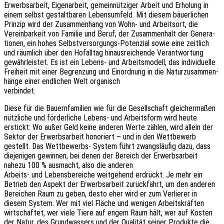
Erwerbs­ar­beit, Eigen­ar­beit, gemein­nüt­zi­ger Arbeit und Erho­lung in
einem selbst gestalt­ba­ren Lebens­um­feld. Mit diesem bäuer­li­chen
Prin­zip wird der Zusam­men­hang von Wohn- und Arbeits­ort, die
Verein­bar­keit von Fami­lie und Beruf, der Zusam­men­halt der Gene­ra­
tio­nen, ein hohes Selbst­ver­sor­gungs-Poten­zi­al sowie eine zeit­lich
und räum­lich über den Hofall­tag hinaus­rei­chen­de Verant­wor­tung
gewähr­leis­tet. Es ist ein Lebens- und Arbeits­mo­dell, das individuelle
Frei­heit mit einer Begren­zung und Einord­nung in die Natur­zu­sam­men­
hän­ge einer endli­chen Welt organisch
verbindet.
Diese für die Bauern­fa­mi­li­en wie für die Gesell­schaft glei­cher­ma­ßen
nütz­li­che und förder­li­che Lebens- und Arbeits­form wird heute
erstickt: Wo außer Geld keine ande­ren Werte zählen, wird allein der
Sektor der Erwerbs­ar­beit hono­riert – und in den Wett­be­werb
gestellt. Das Wett­be­werbs- System führt zwangs­läu­fig dazu, dass
dieje­ni­gen gewin­nen, bei denen der Bereich der Erwerbs­ar­beit
nahezu 100 % ausmacht, also die anderen
Arbeits- und Lebens­be­rei­che weit­ge­hend erdrückt. Je mehr ein
Betrieb den Aspekt der Erwerbs­ar­beit zurück­fährt, um den ande­ren
Berei­chen Raum zu geben, desto eher wird er zum Verlie­rer in
diesem System. Wer mit viel Fläche und weni­gen Arbeits­kräf­ten
wirt­schaf­tet, wer viele Tiere auf engem Raum hält, wer auf Kosten
der Natur, des Grund­was­sers und der Quali­tät seiner Produk­te die