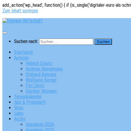
add_action('wp_head', function() { if (is_single('digitaler-euro-als-schr
Zum Inhalt springen
Suchen nach:
Startseite
Autoren
Helmut Creutz
Andreas Bangemann
Eckhard Behrens
Wolfgang Berger
Pat Christ
Günther Moewes
Terminkalender
Abo & Probeheft
Shop
Links
Archiv
Ausgaben 2026
Ausgaben 2025