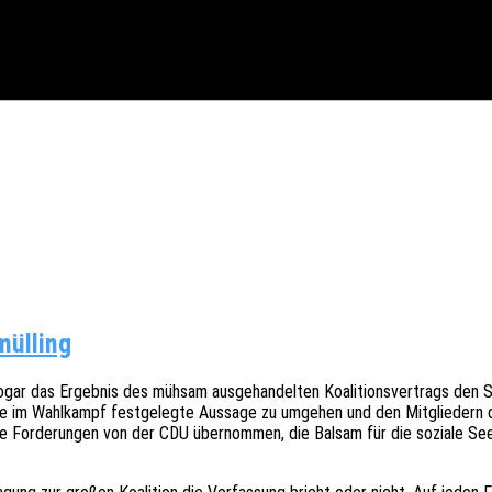
mülling
ar das Ergeb­nis des mühsam ausge­han­del­ten Koali­ti­ons­ver­trags den 
e im Wahl­kampf fest­ge­leg­te Aussa­ge zu umge­hen und den Mitglie­dern die
che Forde­run­gen von der CDU über­nom­men, die Balsam für die sozia­le Se