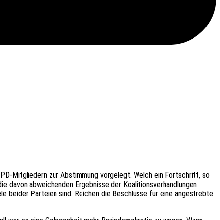
SPD-Mitglie­dern zur Abstim­mung vorge­legt. Welch ein Fort­schritt, so
 davon abwei­chen­den Ergeb­nis­se der Koali­ti­ons­ver­hand­lun­gen
ele beider Partei­en sind. Reichen die Beschlüs­se für eine ange­streb­te