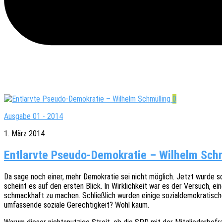
0
Ausgabe 01 - 2014
1. März 2014
Entlarvte Pseudo-Demokratie – Wilhelm Sch
Da sage noch einer, mehr Demo­kra­tie sei nicht möglich. Jetzt wurde sog
scheint es auf den ersten Blick. In Wirk­lich­keit war es der Versuch, ein
schmack­haft zu machen. Schließ­lich wurden einige sozi­al­de­mo­kra­ti­s
umfas­sen­de sozia­le Gerech­tig­keit? Wohl kaum.