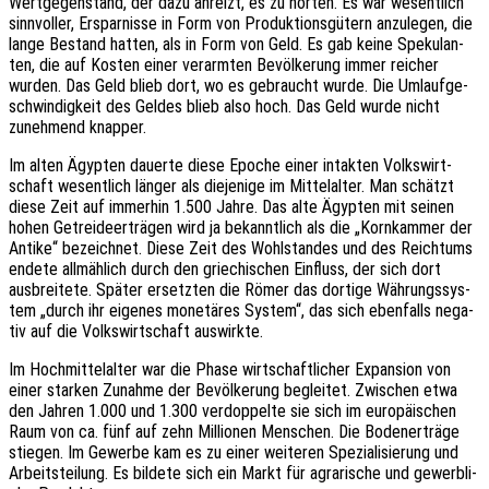
Wert­ge­gen­stand, der dazu anreizt, es zu horten. Es war wesent­lich
sinn­vol­ler, Erspar­nis­se in Form von Produk­ti­ons­gü­tern anzu­le­gen, die
lange Bestand hatten, als in Form von Geld. Es gab keine Speku­lan­
ten, die auf Kosten einer verarm­ten Bevöl­ke­rung immer reicher
wurden. Das Geld blieb dort, wo es gebraucht wurde. Die Umlauf­ge­
schwin­dig­keit des Geldes blieb also hoch. Das Geld wurde nicht
zuneh­mend knapper.
Im alten Ägyp­ten dauer­te diese Epoche einer intak­ten Volks­wirt­
schaft wesent­lich länger als dieje­ni­ge im Mittel­al­ter. Man schätzt
diese Zeit auf immer­hin 1.500 Jahre. Das alte Ägyp­ten mit seinen
hohen Getrei­de­er­trä­gen wird ja bekannt­lich als die „Korn­kam­mer der
Antike“ bezeich­net. Diese Zeit des Wohl­stan­des und des Reich­tums
endete allmäh­lich durch den grie­chi­schen Einfluss, der sich dort
ausbrei­te­te. Später ersetz­ten die Römer das dorti­ge Währungs­sys­
tem „durch ihr eige­nes mone­tä­res System“, das sich eben­falls nega­
tiv auf die Volks­wirt­schaft auswirkte.
Im Hoch­mit­tel­al­ter war die Phase wirt­schaft­li­cher Expan­si­on von
einer star­ken Zunah­me der Bevöl­ke­rung beglei­tet. Zwischen etwa
den Jahren 1.000 und 1.300 verdop­pel­te sie sich im euro­päi­schen
Raum von ca. fünf auf zehn Millio­nen Menschen. Die Boden­er­trä­ge
stie­gen. Im Gewer­be kam es zu einer weite­ren Spezia­li­sie­rung und
Arbeits­tei­lung. Es bilde­te sich ein Markt für agra­ri­sche und gewerb­li­