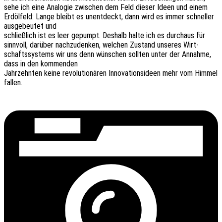
sehe ich eine Analo­gie zwischen dem Feld dieser Ideen und einem
Erdöl­feld: Lange bleibt es unent­deckt, dann wird es immer schnel­ler
ausge­beu­tet und
schließ­lich ist es leer gepumpt. Deshalb halte ich es durch­aus für
sinn­voll, darüber nach­zu­den­ken, welchen Zustand unse­res Wirt­
schafts­sys­tems wir uns denn wünschen soll­ten unter der Annah­me,
dass in den kommenden
Jahr­zehn­ten keine revo­lu­tio­nä­ren Inno­va­ti­ons­ideen mehr vom Himmel
fallen.