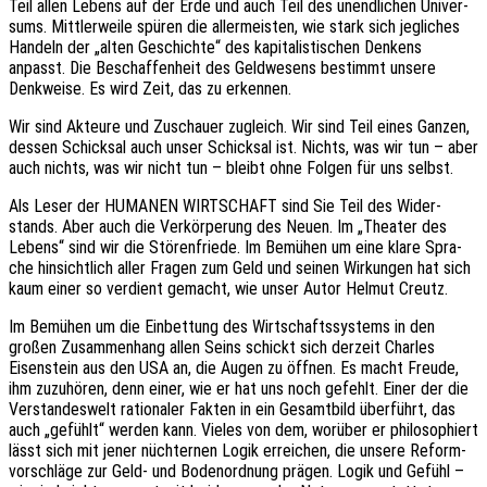
Teil allen Lebens auf der Erde und auch Teil des unend­li­chen Univer­
sums. Mitt­ler­wei­le spüren die aller­meis­ten, wie stark sich jegli­ches
Handeln der „alten Geschich­te“ des kapi­ta­lis­ti­schen Denkens
anpasst. Die Beschaf­fen­heit des Geld­we­sens bestimmt unsere
Denk­wei­se. Es wird Zeit, das zu erkennen.
Wir sind Akteu­re und Zuschau­er zugleich. Wir sind Teil eines Ganzen,
dessen Schick­sal auch unser Schick­sal ist. Nichts, was wir tun – aber
auch nichts, was wir nicht tun – bleibt ohne Folgen für uns selbst.
Als Leser der HUMANEN WIRTSCHAFT sind Sie Teil des Wider­
stands. Aber auch die Verkör­pe­rung des Neuen. Im „Thea­ter des
Lebens“ sind wir die Stören­frie­de. Im Bemü­hen um eine klare Spra­
che hinsicht­lich aller Fragen zum Geld und seinen Wirkun­gen hat sich
kaum einer so verdient gemacht, wie unser Autor Helmut Creutz.
Im Bemü­hen um die Einbet­tung des Wirt­schafts­sys­tems in den
großen Zusam­men­hang allen Seins schickt sich derzeit Charles
Eisen­stein aus den USA an, die Augen zu öffnen. Es macht Freude,
ihm zuzu­hö­ren, denn einer, wie er hat uns noch gefehlt. Einer der die
Verstan­des­welt ratio­na­ler Fakten in ein Gesamt­bild über­führt, das
auch „gefühlt“ werden kann. Vieles von dem, worüber er philo­so­phiert
lässt sich mit jener nüch­ter­nen Logik errei­chen, die unsere Reform­
vor­schlä­ge zur Geld- und Boden­ord­nung prägen. Logik und Gefühl –