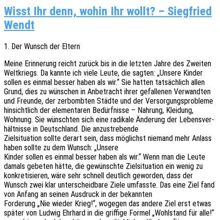
Wisst Ihr denn, wohin Ihr wollt? – Siegfried
Wendt
1. Der Wunsch der Eltern
Meine Erin­ne­rung reicht zurück bis in die letz­ten Jahre des Zwei­ten
Welt­kriegs. Da kannte ich viele Leute, die sagten: „Unsere Kinder
sollen es einmal besser haben als wir.“ Sie hatten tatsäch­lich allen
Grund, dies zu wünschen in Anbe­tracht ihrer gefal­le­nen Verwand­ten
und Freun­de, der zerbomb­ten Städte und der Versor­gungs­pro­ble­me
hinsicht­lich der elemen­ta­ren Bedürf­nis­se – Nahrung, Klei­dung,
Wohnung. Sie wünsch­ten sich eine radi­ka­le Ände­rung der Lebens­ver­
hält­nis­se in Deutsch­land. Die anzustrebende
Ziel­si­tua­ti­on sollte derart sein, dass möglichst niemand mehr Anlass
haben sollte zu dem Wunsch: „Unsere
Kinder sollen es einmal besser haben als wir.“ Wenn man die Leute
damals gebe­ten hätte, die gewünsch­te Ziel­si­tua­ti­on ein wenig zu
konkre­ti­sie­ren, wäre sehr schnell deut­lich gewor­den, dass der
Wunsch zwei klar unter­scheid­ba­re Ziele umfass­te. Das eine Ziel fand
von Anfang an seinen Ausdruck in der bekannten
Forde­rung „Nie wieder Krieg!“, woge­gen das andere Ziel erst etwas
später von Ludwig Ehrhard in die grif­fi­ge Formel „Wohl­stand für alle!“