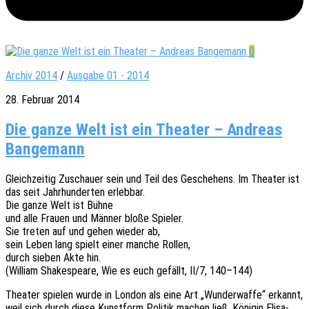
0
Archiv 2014
/
Ausgabe 01 - 2014
28. Februar 2014
Die ganze Welt ist ein Theater – Andreas
Bangemann
Gleich­zei­tig Zuschau­er sein und Teil des Gesche­hens. Im Thea­ter ist
das seit Jahr­hun­der­ten erlebbar.
Die ganze Welt ist Bühne
und alle Frauen und Männer bloße Spieler.
Sie treten auf und gehen wieder ab,
sein Leben lang spielt einer manche Rollen,
durch sieben Akte hin.
(William Shake­speare, Wie es euch gefällt, II/7, 140–144)
Thea­ter spie­len wurde in London als eine Art „Wunder­waf­fe“ erkannt,
weil sich durch diese Kunst­form Poli­tik machen ließ. Köni­gin Elisa­