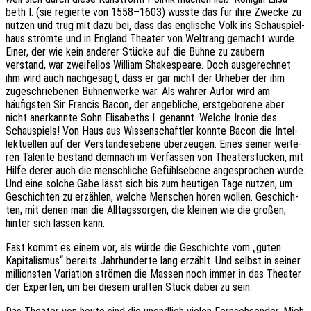
beth I. (sie regier­te von 1558–1603) wusste das für ihre Zwecke zu
nutzen und trug mit dazu bei, dass das engli­sche Volk ins Schau­spiel­
haus ström­te und in England Thea­ter von Welt­rang gemacht wurde.
Einer, der wie kein ande­rer Stücke auf die Bühne zu zaubern
verstand, war zwei­fel­los William Shake­speare. Doch ausge­rech­net
ihm wird auch nach­ge­sagt, dass er gar nicht der Urhe­ber der ihm
zuge­schrie­be­nen Bühnen­wer­ke war. Als wahrer Autor wird am
häufigs­ten Sir Fran­cis Bacon, der angeb­li­che, erst­ge­bo­re­ne aber
nicht aner­kann­te Sohn Elisa­beths I. genannt. Welche Ironie des
Schau­spiels! Von Haus aus Wissen­schaft­ler konnte Bacon die Intel­
lek­tu­el­len auf der Verstan­des­ebe­ne über­zeu­gen. Eines seiner weite­
ren Talen­te bestand demnach im Verfas­sen von Thea­ter­stü­cken, mit
Hilfe derer auch die mensch­li­che Gefühls­ebe­ne ange­spro­chen wurde.
Und eine solche Gabe lässt sich bis zum heuti­gen Tage nutzen, um
Geschich­ten zu erzäh­len, welche Menschen hören wollen. Geschich­
ten, mit denen man die Alltags­sor­gen, die klei­nen wie die großen,
hinter sich lassen kann.
Fast kommt es einem vor, als würde die Geschich­te vom „guten
Kapi­ta­lis­mus“ bereits Jahr­hun­der­te lang erzählt. Und selbst in seiner
milli­ons­ten Varia­ti­on strö­men die Massen noch immer in das Thea­ter
der Exper­ten, um bei diesem uralten Stück dabei zu sein.