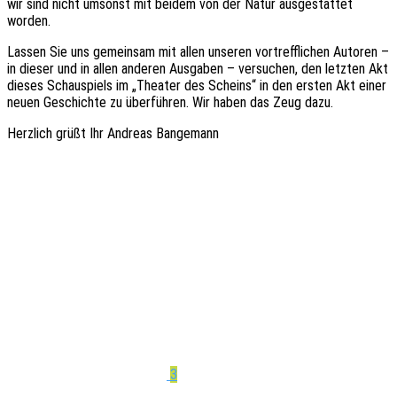
wir sind nicht umsonst mit beidem von der Natur ausge­stat­tet
worden.
Lassen Sie uns gemein­sam mit allen unse­ren vortreff­li­chen Autoren –
in dieser und in allen ande­ren Ausga­ben – versu­chen, den letz­ten Akt
dieses Schau­spiels im „Thea­ter des Scheins“ in den ersten Akt einer
neuen Geschich­te zu über­füh­ren. Wir haben das Zeug dazu.
Herz­lich grüßt Ihr Andre­as Bangemann
3