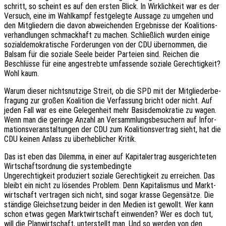
schritt, so scheint es auf den ersten Blick. In Wirk­lich­keit war es der
Versuch, eine im Wahl­kampf fest­ge­leg­te Aussa­ge zu umge­hen und
den Mitglie­dern die davon abwei­chen­den Ergeb­nis­se der Koali­ti­ons­
ver­hand­lun­gen schmack­haft zu machen. Schließ­lich wurden einige
sozi­al­de­mo­kra­ti­sche Forde­run­gen von der CDU über­nom­men, die
Balsam für die sozia­le Seele beider Partei­en sind. Reichen die
Beschlüs­se für eine ange­streb­te umfas­sen­de sozia­le Gerech­tig­keit?
Wohl kaum.
Warum dieser nichts­nut­zi­ge Streit, ob die SPD mit der Mitglie­der­be­
fra­gung zur großen Koali­ti­on die Verfas­sung bricht oder nicht. Auf
jeden Fall war es eine Gele­gen­heit mehr Basis­de­mo­kra­tie zu wagen.
Wenn man die gerin­ge Anzahl an Versamm­lungs­be­su­chern auf Infor­
ma­ti­ons­ver­an­stal­tun­gen der CDU zum Koali­ti­ons­ver­trag sieht, hat die
CDU keinen Anlass zu über­heb­li­cher Kritik.
Das ist eben das Dilem­ma, in einer auf Kapi­tal­ertrag ausge­rich­te­ten
Wirt­schafts­ord­nung die systembedingte
Unge­rech­tig­keit produ­ziert sozia­le Gerech­tig­keit zu errei­chen. Das
bleibt ein nicht zu lösen­des Problem. Denn Kapi­ta­lis­mus und Markt­
wirt­schaft vertra­gen sich nicht, sind sogar krasse Gegen­sät­ze. Die
stän­di­ge Gleich­set­zung beider in den Medien ist gewollt. Wer kann
schon etwas gegen Markt­wirt­schaft einwen­den? Wer es doch tut,
will die Plan­wirt­schaft, unter­stellt man. Und so werden von den