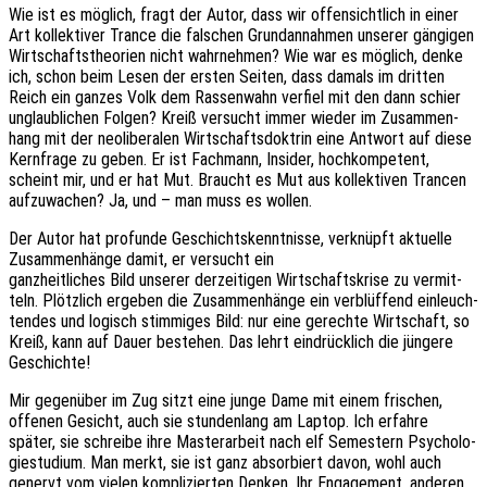
Wie ist es möglich, fragt der Autor, dass wir offen­sicht­lich in einer
Art kollek­ti­ver Trance die falschen Grund­an­nah­men unse­rer gängi­gen
Wirt­schafts­theo­rien nicht wahr­neh­men? Wie war es möglich, denke
ich, schon beim Lesen der ersten Seiten, dass damals im drit­ten
Reich ein ganzes Volk dem Rassen­wahn verfiel mit den dann schier
unglaub­li­chen Folgen? Kreiß versucht immer wieder im Zusam­men­
hang mit der neoli­be­ra­len Wirt­schafts­dok­trin eine Antwort auf diese
Kern­fra­ge zu geben. Er ist Fach­mann, Insi­der, hoch­kom­pe­tent,
scheint mir, und er hat Mut. Braucht es Mut aus kollek­ti­ven Tran­cen
aufzu­wa­chen? Ja, und – man muss es wollen.
Der Autor hat profun­de Geschichts­kennt­nis­se, verknüpft aktu­el­le
Zusam­men­hän­ge damit, er versucht ein
ganz­heit­li­ches Bild unse­rer derzei­ti­gen Wirt­schafts­kri­se zu vermit­
teln. Plötz­lich erge­ben die Zusam­men­hän­ge ein verblüf­fend einleuch­
ten­des und logisch stim­mi­ges Bild: nur eine gerech­te Wirt­schaft, so
Kreiß, kann auf Dauer bestehen. Das lehrt eindrück­lich die jünge­re
Geschichte!
Mir gegen­über im Zug sitzt eine junge Dame mit einem frischen,
offe­nen Gesicht, auch sie stun­den­lang am Laptop. Ich erfah­re
später, sie schrei­be ihre Master­ar­beit nach elf Semes­tern Psycho­lo­
gie­stu­di­um. Man merkt, sie ist ganz absor­biert davon, wohl auch
genervt vom vielen kompli­zier­ten Denken. Ihr Enga­ge­ment, ande­ren