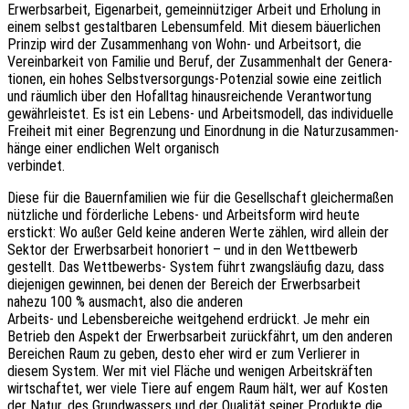
Erwerbs­ar­beit, Eigen­ar­beit, gemein­nüt­zi­ger Arbeit und Erho­lung in
einem selbst gestalt­ba­ren Lebens­um­feld. Mit diesem bäuer­li­chen
Prin­zip wird der Zusam­men­hang von Wohn- und Arbeits­ort, die
Verein­bar­keit von Fami­lie und Beruf, der Zusam­men­halt der Gene­ra­
tio­nen, ein hohes Selbst­ver­sor­gungs-Poten­zi­al sowie eine zeit­lich
und räum­lich über den Hofall­tag hinaus­rei­chen­de Verant­wor­tung
gewähr­leis­tet. Es ist ein Lebens- und Arbeits­mo­dell, das individuelle
Frei­heit mit einer Begren­zung und Einord­nung in die Natur­zu­sam­men­
hän­ge einer endli­chen Welt organisch
verbindet.
Diese für die Bauern­fa­mi­li­en wie für die Gesell­schaft glei­cher­ma­ßen
nütz­li­che und förder­li­che Lebens- und Arbeits­form wird heute
erstickt: Wo außer Geld keine ande­ren Werte zählen, wird allein der
Sektor der Erwerbs­ar­beit hono­riert – und in den Wett­be­werb
gestellt. Das Wett­be­werbs- System führt zwangs­läu­fig dazu, dass
dieje­ni­gen gewin­nen, bei denen der Bereich der Erwerbs­ar­beit
nahezu 100 % ausmacht, also die anderen
Arbeits- und Lebens­be­rei­che weit­ge­hend erdrückt. Je mehr ein
Betrieb den Aspekt der Erwerbs­ar­beit zurück­fährt, um den ande­ren
Berei­chen Raum zu geben, desto eher wird er zum Verlie­rer in
diesem System. Wer mit viel Fläche und weni­gen Arbeits­kräf­ten
wirt­schaf­tet, wer viele Tiere auf engem Raum hält, wer auf Kosten
der Natur, des Grund­was­sers und der Quali­tät seiner Produk­te die