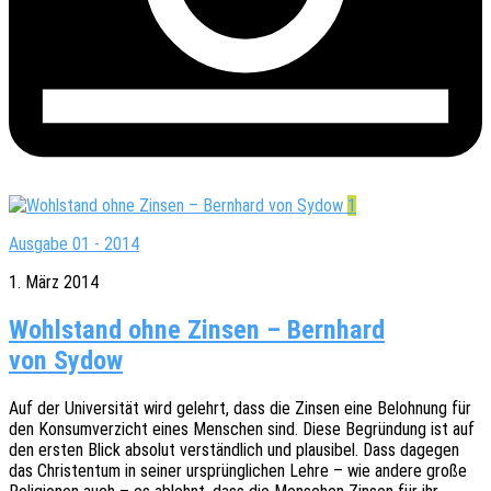
1
Ausgabe 01 - 2014
1. März 2014
Wohlstand ohne Zinsen – Bernhard
von Sydow
Auf der Univer­si­tät wird gelehrt, dass die Zinsen eine Beloh­nung für
den Konsum­ver­zicht eines Menschen sind. Diese Begrün­dung ist auf
den ersten Blick abso­lut verständ­lich und plau­si­bel. Dass dage­gen
das Chris­ten­tum in seiner ursprüng­li­chen Lehre – wie andere große