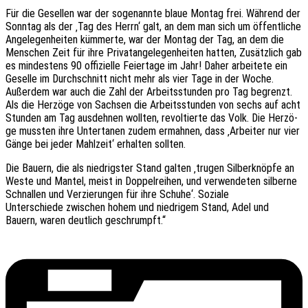
Für die Gesel­len war der soge­nann­te blaue Montag frei. Während der
Sonn­tag als der ‚Tag des Herrn‘ galt, an dem man sich um öffent­li­che
Ange­le­gen­hei­ten kümmer­te, war der Montag der Tag, an dem die
Menschen Zeit für ihre Privat­an­ge­le­gen­hei­ten hatten, Zusätz­lich gab
es mindes­tens 90 offi­zi­el­le Feier­ta­ge im Jahr! Daher arbei­te­te ein
Gesel­le im Durch­schnitt nicht mehr als vier Tage in der Woche.
Außer­dem war auch die Zahl der Arbeits­stun­den pro Tag begrenzt.
Als die Herzö­ge von Sach­sen die Arbeits­stun­den von sechs auf acht
Stun­den am Tag ausdeh­nen woll­ten, revol­tier­te das Volk. Die Herzö­
ge muss­ten ihre Unter­ta­nen zudem ermah­nen, dass ‚Arbei­ter nur vier
Gänge bei jeder Mahl­zeit‘ erhal­ten sollten.
Die Bauern, die als nied­rigs­ter Stand galten ‚trugen Silber­knöp­fe an
Weste und Mantel, meist in Doppel­rei­hen, und verwen­de­ten silber­ne
Schnal­len und Verzie­run­gen für ihre Schuhe‘. Soziale
Unter­schie­de zwischen hohem und nied­ri­gem Stand, Adel und
Bauern, waren deut­lich geschrumpft.“