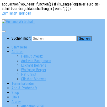
add_action('wp_head', function() { if (is_single('digitaler-euro-als-
schritt-zur-bargeldabschaffung')) { echo '
'; } });
Zum Inhalt springen
Suchen nach:
Startseite
Autoren
Helmut Creutz
Andreas Bangemann
Eckhard Behrens
Wolfgang Berger
Pat Christ
Günther Moewes
Terminkalender
Abo & Probeheft
Shop
Links
Archiv
Ausgaben 2026