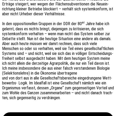
Erträ­ge stei­gert, wer wegen der Flächen­sub­ven­tio­nen die Neuein­
rich­tung klei­ner Betrie­be blockiert – verhält sich system­kon­form, ist
aber nicht Urhe­ber dieser Verhältnisse.
er
In den oppo­si­tio­nel­len Grup­pen in der DDR der 80
Jahre habe ich
gelernt, dass es nichts bringt, dieje­ni­gen zu kriti­sie­ren, die sich
system­kon­form verhal­ten – wenn man nicht das System selber zur
Debat­te stellt. Nun ist die heuti­ge Situa­ti­on eine andere als damals.
Aber auch heute müssen wir damit rech­nen, dass sich viele
Menschen so oder so verhal­ten, weil sie Teil eines gesell­schaft­li­chen
Systems sind – und nicht, weil sie sich das in völli­ger Entschei­dungs­
frei­heit selbst ausge­dacht haben. Mit dem heuti­gen System meine
ich nicht allein die derzei­ti­ge Agrar­po­li­tik, die nur ein Teil davon ist.
Ich meine insbe­son­de­re die aus einer falsch verstan­de­nen Biolo­gie
(Selek­ti­ons­leh­re) in die Ökono­mie übertragene
und von dort aus in alle Gesell­schafts­be­rei­che einge­drun­ge­ne Wett­
be­werbs- Logik. Im Ideal­fall ist eine Gesell­schaft nämlich wie ein
Orga­nis­mus verfasst, dessen „Organe“ zum gegen­sei­ti­gen Vorteil und
zum Wohle des Ganzen zusam­men­ar­bei­ten – und nicht danach trach­
ten, sich gegen­sei­tig zu verdrängen.