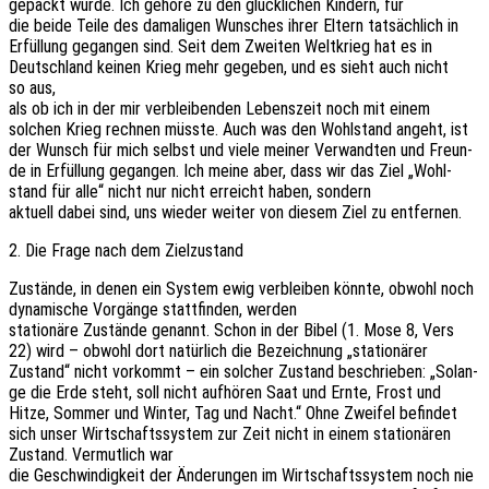
gepackt wurde. Ich gehöre zu den glück­li­chen Kindern, für
die beide Teile des dama­li­gen Wunsches ihrer Eltern tatsäch­lich in
Erfül­lung gegan­gen sind. Seit dem Zwei­ten Welt­krieg hat es in
Deutsch­land keinen Krieg mehr gege­ben, und es sieht auch nicht
so aus,
als ob ich in der mir verblei­ben­den Lebens­zeit noch mit einem
solchen Krieg rech­nen müsste. Auch was den Wohl­stand angeht, ist
der Wunsch für mich selbst und viele meiner Verwand­ten und Freun­
de in Erfül­lung gegan­gen. Ich meine aber, dass wir das Ziel „Wohl­
stand für alle“ nicht nur nicht erreicht haben, sondern
aktu­ell dabei sind, uns wieder weiter von diesem Ziel zu entfernen.
2. Die Frage nach dem Zielzustand
Zustän­de, in denen ein System ewig verblei­ben könnte, obwohl noch
dyna­mi­sche Vorgän­ge statt­fin­den, werden
statio­nä­re Zustän­de genannt. Schon in der Bibel (1. Mose 8, Vers
22) wird – obwohl dort natür­lich die Bezeich­nung „statio­nä­rer
Zustand“ nicht vorkommt – ein solcher Zustand beschrie­ben: „Solan­
ge die Erde steht, soll nicht aufhö­ren Saat und Ernte, Frost und
Hitze, Sommer und Winter, Tag und Nacht.“ Ohne Zwei­fel befin­det
sich unser Wirt­schafts­sys­tem zur Zeit nicht in einem statio­nä­ren
Zustand. Vermut­lich war
die Geschwin­dig­keit der Ände­run­gen im Wirt­schafts­sys­tem noch nie