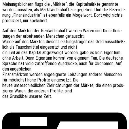
Meinungs­bild­nern flugs die „Märkte“, die Kapi­tal­märk­te genann­te
werden müss­ten, als Markt­wirt­schaft ausge­ge­ben. Und die Bezeich­
nung „Finanz­in­dus­trie“ ist eben­falls ein Mogel­wort. Dort wird nichts
produ­ziert, nur spekuliert.
Auf den Märk­ten der Real­wirt­schaft werden Waren und Dienst­leis­
tun­gen der arbei­ten­den Menschen getauscht.
Würde auf den Märk­ten dieser Leis­tungs­trä­ger das Geld ausschließ­
lich als Tausch­mit­tel einge­setzt und nicht
ein Teil an das Kapi­tal abge­zweigt werden, gäbe es kein Eigen­tum
ohne Arbeit. Denn Eigen­tum kommt von eige­nem Tun. Die deut­sche
Spra­che hat viele zutref­fen­de Ausdrü­cke, auch für Ökono­men. Auf
den angeblichen
Finanz­märk­ten werden ange­eig­ne­te Leis­tun­gen ande­rer Menschen
für möglichst hohe Profi­te einge­setzt. Die
heute unter­schied­li­chen Ziel­rich­tun­gen der Märkte, die einen produ­
zie­ren Waren, die ande­ren Profi­te, sind
das Grund­übel unse­rer Zeit.