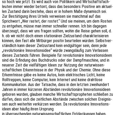
so hoch wie jetzt. Es wird auch von Poli­ti­kern und Wirt­schafts­fach­
leu­ten immer wieder betont, dass das beson­ders Posi­ti­ve am aktu­el­
len Zustand darin bestehe, dass er in hohem Maße dyna­misch sei.
Zur Bestä­ti­gung ihres Urteils verwei­sen sie manch­mal auf das
Sprich­wort „Wer rastet, der rostet.“ Und sie meinen, um dem Rosten
zu entge­hen, müsse man immer schnel­ler rennen. Ich bin dage­gen
über­zeugt, dass wir uns fragen soll­ten, wohin die Reise gehen soll, d.
h. ob wir nicht doch einen statio­nä­ren Ziel­zu­stand charak­te­ri­sie­ren
können, den fast alle Mitbür­ger posi­tiv beur­tei­len würden. Selbst­ver­
ständ­lich kann dieser Ziel­zu­stand kein endgül­ti­ger sein, denn jede
„revo­lu­tio­nä­re Inno­va­ti­ons­idee“ würde zwangs­läu­fig zum Verlas­sen
dieses Zustands führen. Beispie­le für revo­lu­tio­nä­re Inno­va­ti­ons­ideen
sind die Erfin­dung des Buch­drucks oder der Dampf­ma­schi­ne, und in
neue­rer Zeit die viel­fäl­ti­gen Ideen zur Nutzung der natur­wis­sen­
schaft­li­chen Erkennt­nis­se in der Physik und der Chemie. Ohne diese
Erkennt­nis­se gäbe es keine Autos, kein elek­tri­sches Licht, keine
Roll­trep­pen, keine Compu­ter, kein Inter­net und keine draht­lo­se
Kommu­ni­ka­ti­on. Aus der Tatsa­che, dass in den letz­ten zwei­hun­dert
Jahren in immer kürze­ren Abstän­den revo­lu­tio­nä­re Inno­va­ti­ons­ideen
gebo­ren wurden, glau­ben manche Wirt­schafts­pro­phe­ten schlie­ßen zu
dürfen, dass sich die zeit­li­chen Abstän­de zwischen solchen Ereig­nis­
sen auch weiter­hin verkür­zen werden. Da revo­lu­tio­nä­re Inno­va­ti­ons­
ideen aber häufig ihren Ursprung
in über­ra­schen­den natur­wis­sen­schaft­li­chen Entde­ckun­gen haben,