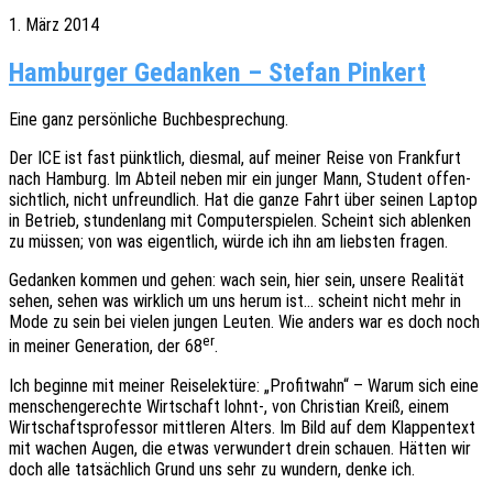
1. März 2014
Hamburger Gedanken – Stefan Pinkert
Eine ganz persön­li­che Buchbesprechung.
Der ICE ist fast pünkt­lich, dies­mal, auf meiner Reise von Frank­furt
nach Hamburg. Im Abteil neben mir ein junger Mann, Student offen­
sicht­lich, nicht unfreund­lich. Hat die ganze Fahrt über seinen Laptop
in Betrieb, stun­den­lang mit Compu­ter­spie­len. Scheint sich ablen­ken
zu müssen; von was eigent­lich, würde ich ihn am liebs­ten fragen.
Gedan­ken kommen und gehen: wach sein, hier sein, unsere Reali­tät
sehen, sehen was wirk­lich um uns herum ist… scheint nicht mehr in
Mode zu sein bei vielen jungen Leuten. Wie anders war es doch noch
er
in meiner Gene­ra­ti­on, der 68
.
Ich begin­ne mit meiner Reise­lek­tü­re: „Profit­wahn“ – Warum sich eine
menschen­ge­rech­te Wirt­schaft lohnt‑, von Chris­ti­an Kreiß, einem
Wirt­schafts­pro­fes­sor mitt­le­ren Alters. Im Bild auf dem Klap­pen­text
mit wachen Augen, die etwas verwun­dert drein schau­en. Hätten wir
doch alle tatsäch­lich Grund uns sehr zu wundern, denke ich.