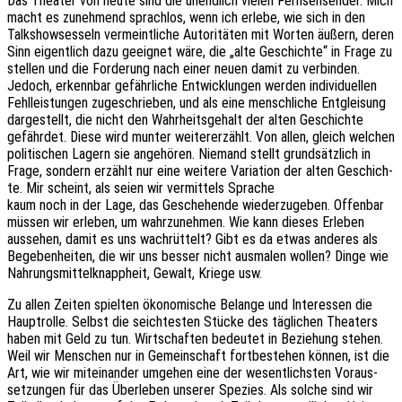
Das Thea­ter von heute sind die unend­lich vielen Fern­seh­sen­der. Mich
macht es zuneh­mend sprach­los, wenn ich erlebe, wie sich in den
Talk­show­ses­seln vermeint­li­che Auto­ri­tä­ten mit Worten äußern, deren
Sinn eigent­lich dazu geeig­net wäre, die „alte Geschich­te“ in Frage zu
stel­len und die Forde­rung nach einer neuen damit zu verbin­den.
Jedoch, erkenn­bar gefähr­li­che Entwick­lun­gen werden indi­vi­du­el­len
Fehl­leis­tun­gen zuge­schrie­ben, und als eine mensch­li­che Entglei­sung
darge­stellt, die nicht den Wahr­heits­ge­halt der alten Geschich­te
gefähr­det. Diese wird munter weiter­erzählt. Von allen, gleich welchen
poli­ti­schen Lagern sie ange­hö­ren. Niemand stellt grund­sätz­lich in
Frage, sondern erzählt nur eine weite­re Varia­ti­on der alten Geschich­
te. Mir scheint, als seien wir vermit­tels Sprache
kaum noch in der Lage, das Gesche­hen­de wieder­zu­ge­ben. Offen­bar
müssen wir erle­ben, um wahr­zu­neh­men. Wie kann dieses Erle­ben
ausse­hen, damit es uns wach­rüt­telt? Gibt es da etwas ande­res als
Bege­ben­hei­ten, die wir uns besser nicht ausma­len wollen? Dinge wie
Nahrungs­mit­tel­knapp­heit, Gewalt, Kriege usw.
Zu allen Zeiten spiel­ten ökono­mi­sche Belan­ge und Inter­es­sen die
Haupt­rol­le. Selbst die seich­tes­ten Stücke des tägli­chen Thea­ters
haben mit Geld zu tun. Wirt­schaf­ten bedeu­tet in Bezie­hung stehen.
Weil wir Menschen nur in Gemein­schaft fort­be­stehen können, ist die
Art, wie wir mitein­an­der umge­hen eine der wesent­lichs­ten Voraus­
set­zun­gen für das Über­le­ben unse­rer Spezi­es. Als solche sind wir