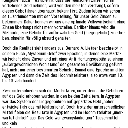
Reli­gio­nen auch – es ablehnt, dass die Menschen Zinsen für ihr
verlie­he­nes Geld nehmen, wird von den meis­ten verdrängt, sofern
dieses Gebot ihnen über­haupt bekannt ist. Zudem leben wir schon
seit Jahr­hun­der­ten mit der Vorstel­lung, für unser Geld Zinsen zu
bekom­men. Daher können wir uns eine opti­ma­le Volks­wirt­schaft ohne
Zinsen über­haupt nicht mehr vorstel­len. Darüber hinaus wird die
Metho­de, eine Gebühr für aufbe­wahr­tes Geld (Liege­ge­bühr) zu erhe­
ben, ohne­hin für völlig absurd gehalten.
Doch die Reali­tät sieht anders aus. Bernard A. Lietaer beschreibt in
seinem Buch „Myste­ri­um Geld“ zwei Epochen, in denen eine Markt­
wirt­schaft ohne Zinsen und mit einer Anti-Hortungs­ge­bühr zu einem
„außer­ge­wöhn­li­chen Wohl­stand“ der gesam­ten Bevöl­ke­rung geführt
hat, nicht nur einer bestimm­ten Schicht: Einmal eine Epoche im alten
Ägyp­ten und dann die Zeit des Hoch­mit­tel­al­ters, also etwa vom 10.
bis 13. Jahrhundert.
Zwar unter­schie­den sich die Moda­li­tä­ten, unter denen die Gebüh­ren
auf das Geld erho­ben wurden, in den beiden Zeit­al­tern. In Ägyp­ten
war das System der Liege­ge­büh­ren auf gepark­tes Geld „höher
entwi­ckelt als das mittel­al­ter­li­che“. Doch trotz der unter­schied­li­chen
Mittel fielen die Resul­ta­te in Ägyp­ten und im Hoch­mit­tel­al­ter „uner­
war­tet ähnlich“ aus. Das Geld war zwangs­läu­fig „nur“ Tausch­mit­tel
und kein