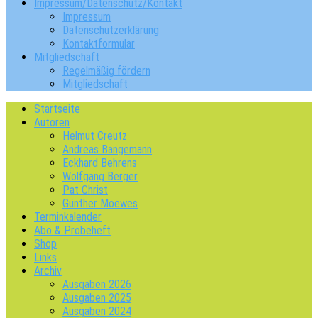
Impressum/Datenschutz/Kontakt
Impressum
Datenschutzerklärung
Kontaktformular
Mitgliedschaft
Regelmäßig fördern
Mitgliedschaft
Startseite
Autoren
Helmut Creutz
Andreas Bangemann
Eckhard Behrens
Wolfgang Berger
Pat Christ
Günther Moewes
Terminkalender
Abo & Probeheft
Shop
Links
Archiv
Ausgaben 2026
Ausgaben 2025
Ausgaben 2024