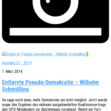
0
Ausgabe 01 - 2014
1. März 2014
Entlarvte Pseudo-Demokratie – Wilhelm
Schmülling
Da sage noch einer, mehr Demo­kra­tie sei nicht möglich. Jetzt wurde
sogar das Ergeb­nis des mühsam ausge­han­del­ten Koali­ti­ons­ver­trags
den SPD-Mitglie­dern zur Abstim­mung vorge­legt. Welch ein Fort­