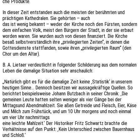
che Produkte.
In dieser Zeit entstan­den auch die meis­ten der berühm­ten und
präch­ti­gen Kathe­dra­len. Sie gehör­ten – auch
das ist wenig bekannt – weder der Kirche noch den Fürs­ten, sondern
dem einfa­chen Volk, meist den Bürgern der Stadt, in der sie erbaut
worden waren. Sie wurden auch von diesen finan­ziert. Die Kirche
besaß selbst­ver­ständ­lich ihre „privi­le­gier­ten Zeiten“, in denen die
Gottes­diens­te statt­fan­den, sowie ihren „privi­le­gier­ten Raum“ (den
Chor um den Altar).
B. A. Lietaer verdeut­licht in folgen­der Schil­de­rung aus dem norma­len
Leben die dama­li­ge Situa­ti­on sehr anschaulich:
„Natür­lich gibt es für die dama­li­ge Zeit keine ‚Statis­tik‘ in unse­rem
heuti­gen Sinne… Dennoch besit­zen wir aussa­ge­kräf­ti­ge Quel­len. So
berich­tet beispiels­wei­se Johann Butz­bach in seiner Chro­nik: ‚Die
gemei­nen Leute hatten selten weni­ger als vier Gänge bei der
Mittags­und Abend­mahl­zeit. Sie aßen Getrei­de und Fleisch, Eier, Käse
und Milch zum Früh­stück, und um 10 Uhr morgens und noch einmal
um vier Uhr nachmittags
eine leich­te Mahl­zeit.‘ Der Histo­ri­ker Fritz Schwartz brach­te die
Verhält­nis­se auf den Punkt: ‚Kein Unter­schied zwischen Bauern­haus
und Schloß.‘